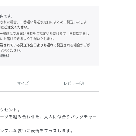
内です。
された場合、一番遅い発送予定日にまとめて発送いたしま
別にご注文ください。
onでは、一部商品でお届け日時をご指定いただけます。日時指定をし
にお届けできるよう手配いたします。
載されている発送予定日よりも遅れて発送
される場合がござ
了承ください。
料無料
サイズ
レビュー(0)
アクセント。
パーツを組み合わせた、大人に似合うバッグチャー
ンプルな装いに表情をプラスします。