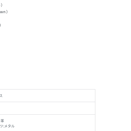
e）
wn）
k）
ス
牛革
ツ:メタル