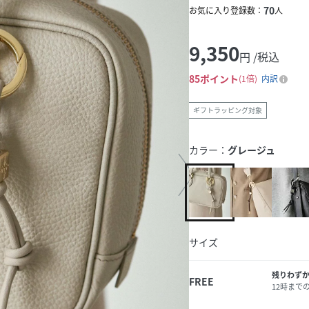
70
お気に入り登録数：
人
9,350
円 /税込
85
ポイント
1倍
内訳
ギフトラッピング対象
カラー：
グレージュ
サイズ
残りわず
FREE
12時まで