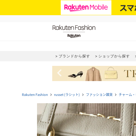
ブランドから探す
ショップから探す
navigate_before
Rakuten Fashion
russet (ラシット)
ファッション雑貨
チャーム・
navigate_next
navigate_next
navigate_next