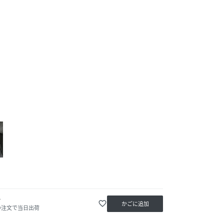
か
favorite_border
かごに追加
の注文で当日出荷