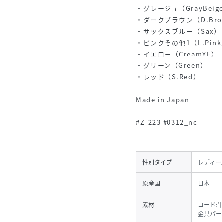
・グレージュ（GrayBeig
・ダークブラウン（D.Bro
・サックスブルー（Sax）
・ピンクその他1（L.Pin
・イエロー（CreamYE）
・グリーン（Green）
・レッド（S.Red）
Made in Japan
#Z-223 #0312_nc
性別タイプ
レディー
原産国
日本
素材
コード:
金具パー