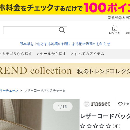
新規登録＆回答
熊本県を中心とする地震の影響による配送遅延のお知らせ
カテゴリから探す
セールから探す
すべてのアイテム
キーチェーン
レザーコードバッグチャーム
navigate_next
favorite_border
お気
1
/
16
レザーコードバッ
star_border
star_border
star_border
star_border
star_border
(
0
件
)