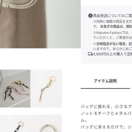
info
商品発送についてのご案
※同時に複数の商品を注文
す。
お急ぎの商品は、個
※Rakuten Fashi
ていただくと、ご希望の日
※日時指定がない場合、記
いますので、あらかじめご
local_shipping
3,980
円以上の購入で送
アイテム説明
バッグに揺れる、小さな
ノットモチーフとメタル
ム。
バッグに添えるだけで、シ