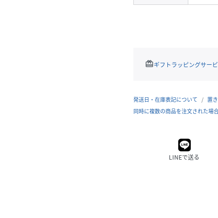
redeem
ギフトラッピングサービ
発送日・在庫表記について
置き
同時に複数の商品を注文された場
LINEで送る