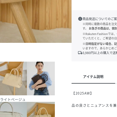
info
商品発送についてのご案
※同時に複数の商品を注文
す。
お急ぎの商品は、個
※Rakuten Fashi
ていただくと、ご希望の日
※日時指定がない場合、記
いますので、あらかじめご
local_shipping
3,980
円以上の購入で送
アイテム説明
【2025AW】
ライトベージュ
品の良さとニュアンスを