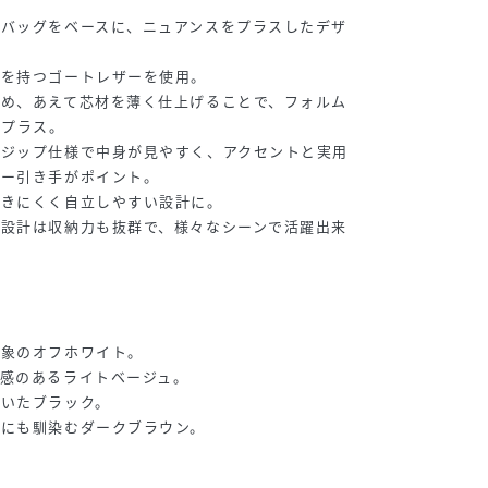
グバッグをベースに、ニュアンスをプラスしたデザ
感を持つゴートレザーを使用。
ため、あえて芯材を薄く仕上げることで、フォルム
をプラス。
ルジップ仕様で中身が見やすく、アクセントと実用
ザー引き手がポイント。
つきにくく自立しやすい設計に。
た設計は収納力も抜群で、様々なシーンで活躍出来
印象のオフホワイト。
感のあるライトベージュ。
着いたブラック。
ルにも馴染むダークブラウン。