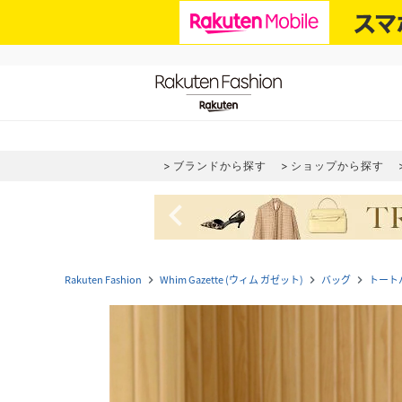
ブランドから探す
ショップから探す
navigate_before
Rakuten Fashion
Whim Gazette (ウィム ガゼット)
バッグ
トート
navigate_next
navigate_next
navigate_next