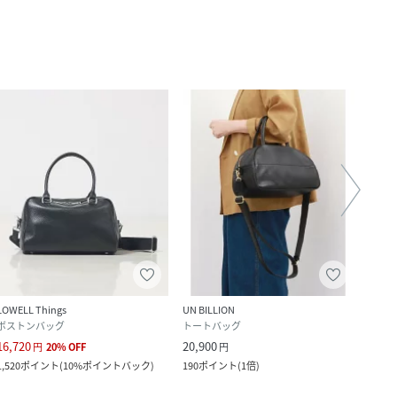
LOWELL Things
UN BILLION
Whim 
ボストンバッグ
トートバッグ
ボス
16,720
20,900
28,6
円
20
%
OFF
円
1,520
ポイント
(
10%ポイントバック
)
190
ポイント
(
1倍
)
260
ポ