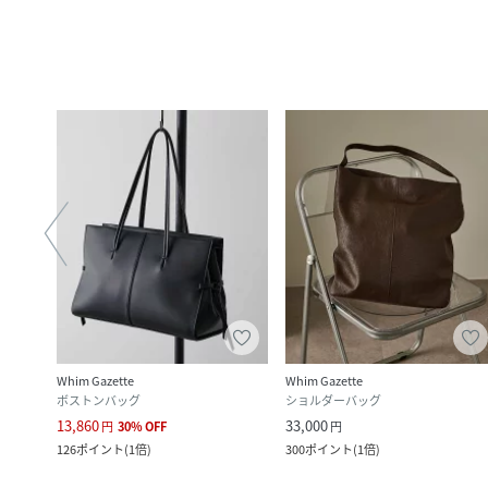
Whim Gazette
Whim Gazette
ボストンバッグ
ショルダーバッグ
13,860
33,000
円
30
%
OFF
円
126
ポイント
(
1倍
)
300
ポイント
(
1倍
)