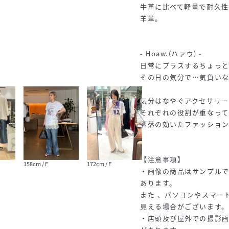
牛革に比べて軽量で耐久
羊革。
- Hoaw.(ハァウ) -
日常にプラスするちょっ
その日の気分で…気負い
気分はなやぐアクセサリー
それぞれの役割が重なっ
洒落の効いたファッショ
【注意事項】
158cm / F
172cm / F
153cm / F
166cm
・画像の商品はサンプル
あります。
また 、パソコンやスマー
見える場合がございます。
・店頭及び屋外での撮影