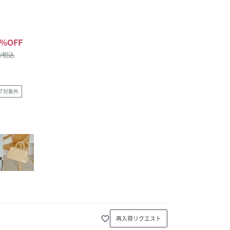
%OFF
 /税込
グ対象外
favorite_border
再入荷リクエスト