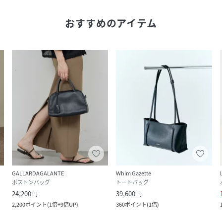
おすすめのアイテム
GALLARDAGALANTE
Whim Gazette
ボストンバッグ
トートバッグ
24,200
39,600
円
円
2,200
ポイント
(
1倍+9倍UP
)
360
ポイント
(
1倍
)