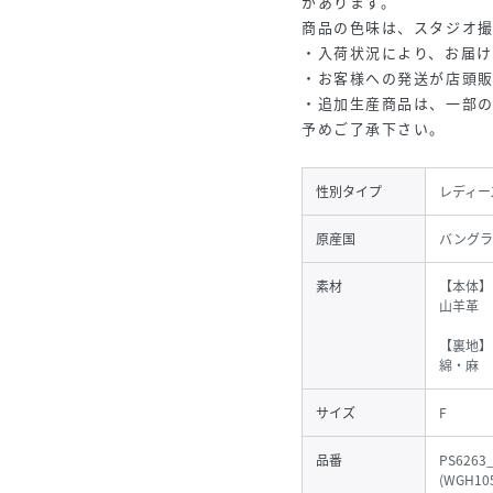
があります。
商品の色味は、スタジオ
・入荷状況により、お届け
・お客様への発送が店頭
・追加生産商品は、一部
予めご了承下さい。
性別タイプ
レディー
原産国
バングラ
素材
【本体】
山羊革
【裏地】
綿・麻
サイズ
F
品番
PS6263
(
WGH105