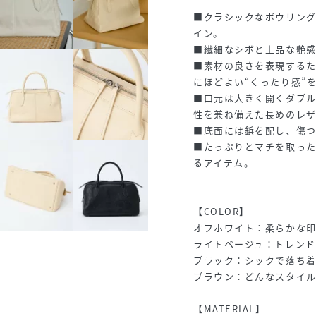
■クラシックなボウリン
イン。
■繊細なシボと上品な艶
■素材の良さを表現する
にほどよい“くったり感”
■口元は大きく開くダブ
性を兼ね備えた長めのレ
■底面には鋲を配し、傷
■たっぷりとマチを取っ
るアイテム。
【COLOR】
オフホワイト：柔らかな
ライトベージュ：トレンド
ブラック：シックで落ち
ブラウン：どんなスタイ
【MATERIAL】