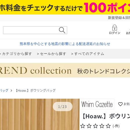
新規登録＆回答
熊本県を中心とする地震の影響による配送遅延のお知らせ
カテゴリから探す
セールから探す
すべてのアイテム
バッグ
【Hoaw.】ボウリングバッグ
navigate_next
favorite_border
お気
1
/
23
【Hoaw.】ボウ
star_border
star_border
star_border
star_border
star_border
(
-
件
)