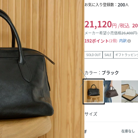
200
お気に入り登録数：
人
21,120
円 /税込
20
メーカー希望小売価格
26,400
円
192
ポイント
1倍
内訳
SOLD OUT
SALE
ギフトラッピン
カラー：
ブラック
サイズ
F
在庫なし