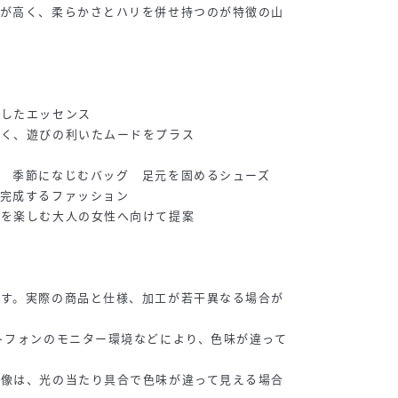
性が高く、柔らかさとハリを併せ持つのが特徴の山
としたエッセンス
なく、遊びの利いたムードをプラス
 季節になじむバッグ 足元を固めるシューズ
て完成するファッション
ンを楽しむ大人の女性へ向けて提案
 / F
166cm / F
153cm / F
165cm / F
です。実際の商品と仕様、加工が若干異なる場合が
トフォンのモニター環境などにより、色味が違って
画像は、光の当たり具合で色味が違って見える場合