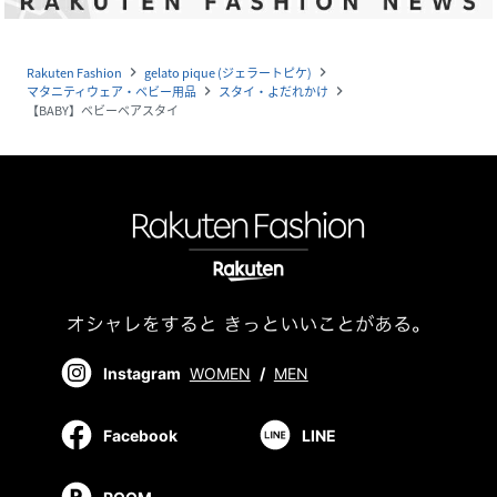
Rakuten Fashion
gelato pique (ジェラートピケ)
navigate_next
navigate_next
マタニティウェア・ベビー用品
スタイ・よだれかけ
navigate_next
navigate_next
【BABY】ベビーベアスタイ
Instagram
WOMEN
/
MEN
Facebook
LINE