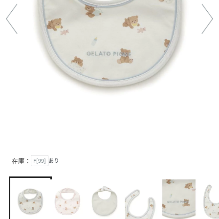
在庫：
F[99]
あり