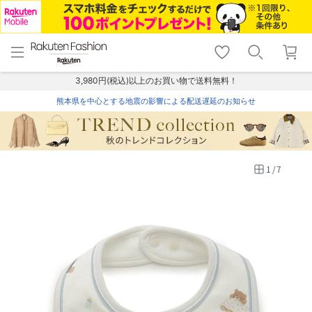
menu
home
search
favorite_border
shopping_cart
lock_outline
メニュー
トップ
検索
お気に入り
カート
ログイン
3,980円(税込)以上のお買い物で送料無料！
熊本県を中心とする地震の影響による配送遅延のお知らせ
1
/
7