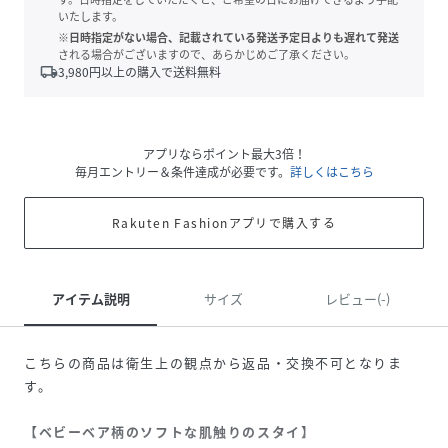
いたします。
※日時指定がない場合、記載されている発送予定日よりも遅れて発送
される場合がございますので、あらかじめご了承ください。
local_shipping
3,980
円以上の購入で送料無料
アプリならポイント最大3倍！
毎月エントリー＆条件達成が必要です。
詳しくはこちら
Rakuten Fashionアプリで購入する
アイテム説明
サイズ
レビュー(-)
こちらの商品は衛生上の観点から返品・交換不可となりま
す。
【ベビーベア柄のソフトな肌触りのスタイ】