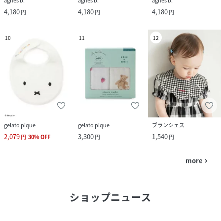
agnes b.
agnes b.
agnes b.
4,180
4,180
4,180
円
円
円
10
11
12
gelato pique
gelato pique
ブランシェス
2,079
3,300
1,540
円
30
%
OFF
円
円
more
navigate_next
ショップニュース