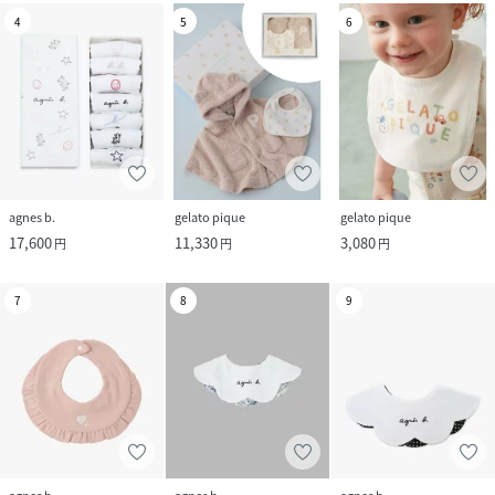
4
5
6
agnes b.
gelato pique
gelato pique
17,600
11,330
3,080
円
円
円
7
8
9