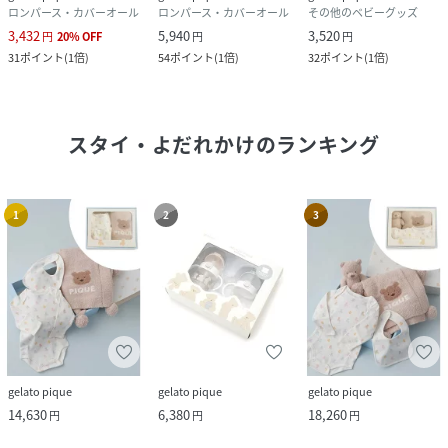
ロンパース・カバーオール
ロンパース・カバーオール
その他のベビーグッズ
3,432
5,940
3,520
円
20
%
OFF
円
円
31
ポイント
(
1倍
)
54
ポイント
(
1倍
)
32
ポイント
(
1倍
)
スタイ・よだれかけ
のランキング
1
2
3
gelato pique
gelato pique
gelato pique
14,630
6,380
18,260
円
円
円