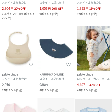
スタイ・よだれかけ
スタイ・よだれかけ
スタイ・よだれかけ
2,904
1,056
1,395
円
20
%
OFF
円
20
%
OFF
円
15
%
OFF
264
ポイント
(
10%ポイント
9
ポイント
(
1倍
)
12
ポイント
(
1倍
)
バック
)
gelato pique
NARUMIYA ONLINE
gelato pique
スタイ・よだれかけ
スタイ・よだれかけ
ロンパース・カバーオール
2,970
988
4,697
円
円
円
30
%
OFF
27
ポイント
(
1倍
)
8
ポイント
(
1倍
)
42
ポイント
(
1倍
)