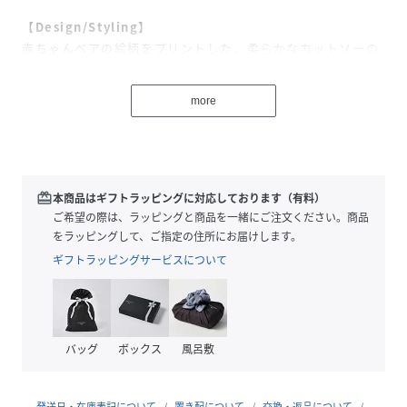
【Design/Styling】
赤ちゃんベアの絵柄をプリントした、柔らかなカットソーの
BABYスタイ。水色のパイピングで周囲をぐるりと囲み、ワ
ンポイントでロゴを効かせて品のあるデザインに仕上げまし
more
た。同シリーズのロンパースや2WAYオール、ブランケット
と組み合わせて、出産祝いのギフトにもおすすめです。
※照明の関係により、実際よりも色味が違って見える場合が
あります。
redeem
本商品はギフトラッピングに対応しております（有料）
またパソコン・スマートフォンなどの環境により、若干製品
ご希望の際は、ラッピングと商品を一緒にご注文ください。商品
と画像のカラーが異なる場合もございます。予めご了承くだ
をラッピングして、ご指定の住所にお届けします。
さい。
ギフトラッピングサービスについて
商品の色味は、商品単品画像をご参照下さい。
※商品画像はサンプルのため、色味やサイズ等の仕様に変更
がある場合がございますので、予めご了承ください。
バッグ
ボックス
風呂敷
性別タイプ
キッズ
発送日・在庫表記について
置き配について
交換・返品について