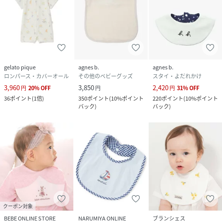
gelato pique
agnes b.
agnes b.
ロンパース・カバーオール
その他のベビーグッズ
スタイ・よだれかけ
3,960
3,850
2,420
円
20
%
OFF
円
円
31
%
OFF
36
ポイント
(
1倍
)
350
ポイント
(
10%ポイント
220
ポイント
(
10%ポイント
バック
)
バック
)
クーポン対象
BEBE ONLINE STORE
NARUMIYA ONLINE
ブランシェス