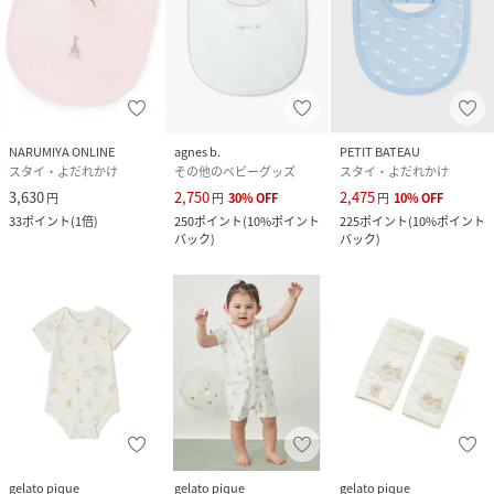
NARUMIYA ONLINE
agnes b.
PETIT BATEAU
スタイ・よだれかけ
その他のベビーグッズ
スタイ・よだれかけ
3,630
2,750
2,475
円
円
30
%
OFF
円
10
%
OFF
33
ポイント
(
1倍
)
250
ポイント
(
10%ポイント
225
ポイント
(
10%ポイント
バック
)
バック
)
gelato pique
gelato pique
gelato pique