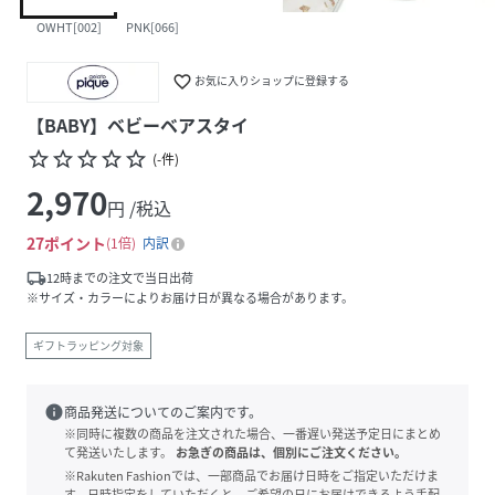
OWHT[002]
PNK[066]
favorite_border
お気に入りショップに登録する
【BABY】ベビーベアスタイ
star_border
star_border
star_border
star_border
star_border
(
-
件
)
2,970
円 /税込
27
ポイント
1倍
内訳
local_shipping
12時までの注文で当日出荷
※サイズ・カラーによりお届け日が異なる場合があります。
ギフトラッピング対象
info
商品発送についてのご案内です。
※同時に複数の商品を注文された場合、一番遅い発送予定日にまとめ
て発送いたします。
お急ぎの商品は、個別にご注文ください。
※Rakuten Fashionでは、一部商品でお届け日時をご指定いただけま
す。日時指定をしていただくと、ご希望の日にお届けできるよう手配