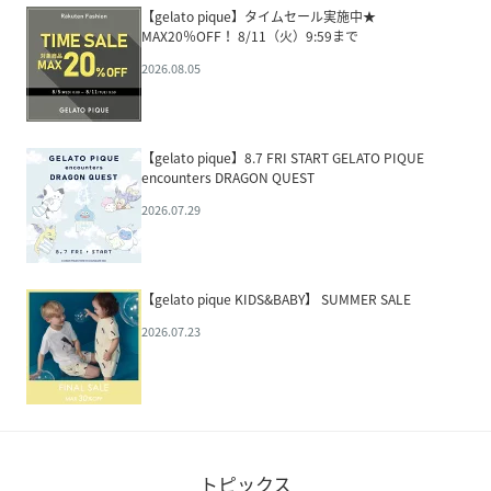
【gelato pique】タイムセール実施中★
MAX20％OFF！ 8/11（火）9:59まで
2026.08.05
【gelato pique】8.7 FRI START GELATO PIQUE
encounters DRAGON QUEST
2026.07.29
【gelato pique KIDS&BABY】 SUMMER SALE
2026.07.23
トピックス