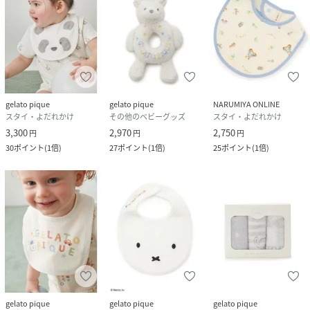
gelato pique
gelato pique
NARUMIYA ONLINE
スタイ・よだれかけ
その他のベビーグッズ
スタイ・よだれかけ
3,300
2,970
2,750
円
円
円
30
ポイント
(
1倍
)
27
ポイント
(
1倍
)
25
ポイント
(
1倍
)
gelato pique
gelato pique
gelato pique