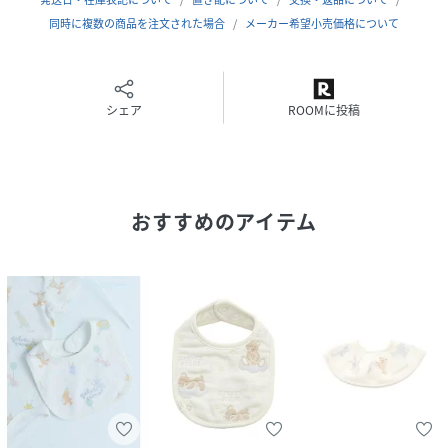
原産国
中国
同時に複数の商品を注文された場合
メーカー希望小売価格について
素材
表側:綿100%/裏側:綿81%,ポリエステル19%
サイズ
F[99]
シェア
ROOMに投稿
品番
PS3119_PBGG259155
(
PBGG259155-L8-3U PS3119
)
おすすめのアイテム