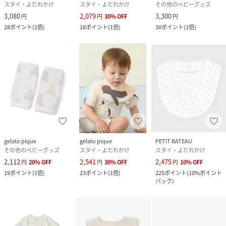
スタイ・よだれかけ
スタイ・よだれかけ
その他のベビーグッズ
3,080
2,079
3,300
円
円
30
%
OFF
円
28
ポイント
(
1倍
)
18
ポイント
(
1倍
)
30
ポイント
(
1倍
)
gelato pique
gelato pique
PETIT BATEAU
その他のベビーグッズ
スタイ・よだれかけ
スタイ・よだれかけ
2,112
2,541
2,475
円
20
%
OFF
円
30
%
OFF
円
10
%
OFF
19
ポイント
(
1倍
)
23
ポイント
(
1倍
)
225
ポイント
(
10%ポイント
バック
)