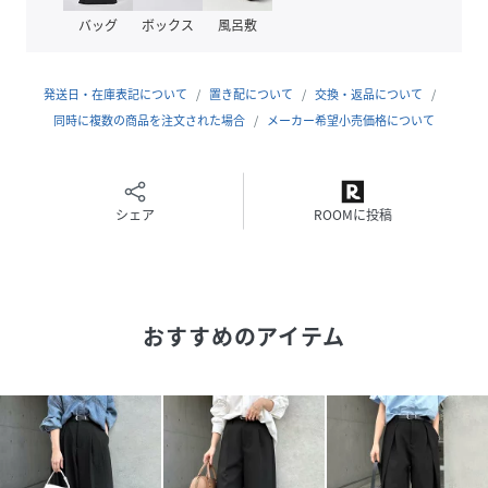
※裏地なし
バッグ
ボックス
風呂敷
［同素材の展開アイテム］
・ナロースカート（商品番号：6002488）
発送日・在庫表記について
置き配について
交換・返品について
同時に複数の商品を注文された場合
メーカー希望小売価格について
※撮影時のライティング、ご覧になっているモニター・PC環
境により
実際の商品と色味が異なって見える場合がございます。
ご了承の上お買い求め下さい。
シェア
ROOMに投稿
参考サイズ：【Mサイズ】
着丈：101.5cm
おすすめのアイテム
ウエスト(ゴム有)(最短)：33.5cm
ウエスト(ゴム有)(最長)：36.5cm
股上：34.5cm
股下：68.5cm
裾幅：37cm
わたり：43cm