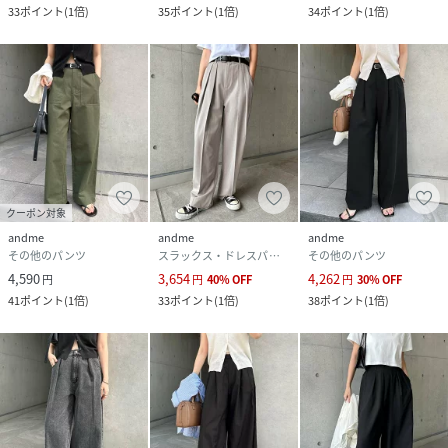
33
ポイント
(
1倍
)
35
ポイント
(
1倍
)
34
ポイント
(
1倍
)
生産地：中国製
洗濯機：可ドライクリーニング：不可ウェットクリーニン
グ：可
性別タイプ
レディース
原産国
中国
素材
ポリエステル:80% 綿・コットン:20%
クーポン対象
andme
andme
andme
サイズ
Mサイズ、Lサイズ
その他のパンツ
スラックス・ドレスパンツ
その他のパンツ
4,590
3,654
4,262
円
円
40
%
OFF
円
30
%
OFF
クリーニング
洗濯機：可 ドライクリーニング：不可 ウェット
41
ポイント
(
1倍
)
33
ポイント
(
1倍
)
38
ポイント
(
1倍
)
クリーニング：可
品番
PS1857_6002487
(
6002487-000-003 PS1857
)