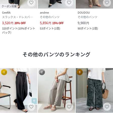
クーポン対象
GeeRA
andme
DOUDOU
スラックス・ドレスパンツ
その他のパンツ
その他のパンツ
3,520
5,856
9,900
円
20
%
OFF
円
15
%
OFF
円
320
ポイント
(
10%ポイント
53
ポイント
(
1倍
)
90
ポイント
(
1倍
)
バック
)
その他のパンツ
のランキング
1
2
3