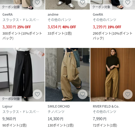
クーポン対象
クーポン対象
GeeRA
andme
GeeRA
スラックス・ドレスパンツ
その他のパンツ
その他のパンツ
3,300
3,654
3,199
円
25
%
OFF
円
40
%
OFF
円
19
%
OFF
300
ポイント
(
10%ポイント
33
ポイント
(
1倍
)
290
ポイント
(
10%ポイント
バック
)
バック
)
クーポン対象
Lajour
SMILE ORCHID
RIVER FIELD & Co.
スラックス・ドレスパンツ
チノパンツ
その他のパンツ
9,960
14,300
7,990
円
円
円
90
ポイント
(
1倍
)
130
ポイント
(
1倍
)
72
ポイント
(
1倍
)