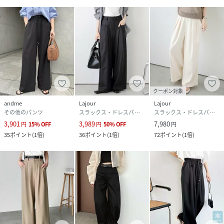
クーポン対象
andme
Lajour
Lajour
その他のパンツ
スラックス・ドレスパンツ
スラックス・ドレスパンツ
3,901
3,989
7,980
円
15
%
OFF
円
50
%
OFF
円
35
ポイント
(
1倍
)
36
ポイント
(
1倍
)
72
ポイント
(
1倍
)