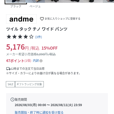
ブラック
ベージュ
favorite_border
お気に入りショップに登録する
ツイル タック チノ ワイド パンツ
star
star
star
star
star_border
(
3
件
)
5,176
円 /税込
15
%OFF
メーカー希望小売価格
6,090
円 /税込
47
ポイント
1倍
内訳
local_shipping
12時までの注文で当日出荷
※サイズ・カラーによりお届け日が異なる場合があります。
SALE
ギフトラッピング対象
schedule
販売期間
2026/08/03(月) 00:00
〜
2026/08/11(火) 23:59
販売開始・終了時に通知を受け取る