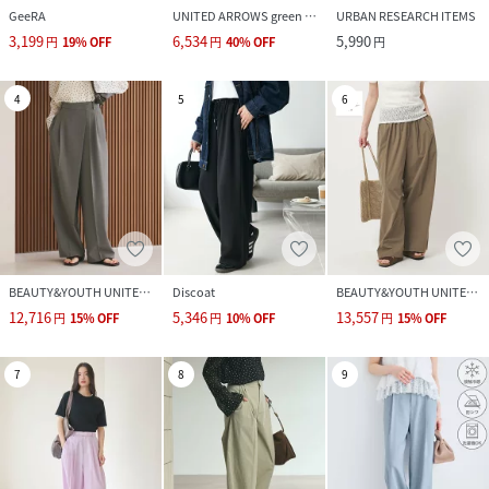
GeeRA
UNITED ARROWS green label relaxing
URBAN RESEARCH ITEMS
3,199
6,534
5,990
円
19
%
OFF
円
40
%
OFF
円
4
5
6
BEAUTY&YOUTH UNITED ARROWS
Discoat
BEAUTY&YOUTH UNITED ARROWS
12,716
5,346
13,557
円
15
%
OFF
円
10
%
OFF
円
15
%
OFF
7
8
9