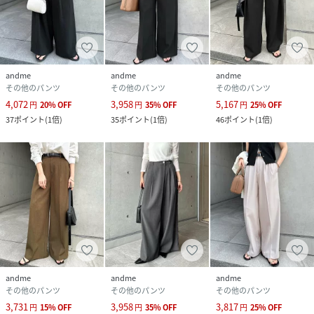
ヒップ：55cm～
参考サイズ：【Lサイズ】
着丈：104.5cm
ウエスト(ゴム有)(最短)：35.5cm
andme
andme
andme
ウエスト(ゴム有)(最長)：38.5cm
その他のパンツ
その他のパンツ
その他のパンツ
股上：36.5cm
4,072
3,958
5,167
円
20
%
OFF
円
35
%
OFF
円
25
%
OFF
股下：70.5cm
37
ポイント
(
1倍
)
35
ポイント
(
1倍
)
46
ポイント
(
1倍
)
裾幅：38cm
わたり：44cm
ヒップ：57cm～
ポリエステル:80%綿・コットン:20%
≪備考≫
伸縮性：なし
透け感：なし
生地の厚さ：やや厚手
andme
andme
andme
その他のパンツ
その他のパンツ
その他のパンツ
肌ざわり：さらっとしている
3,731
3,958
3,817
その他：少しハリ感のあるコットン混チノツイル
円
15
%
OFF
円
35
%
OFF
円
25
%
OFF