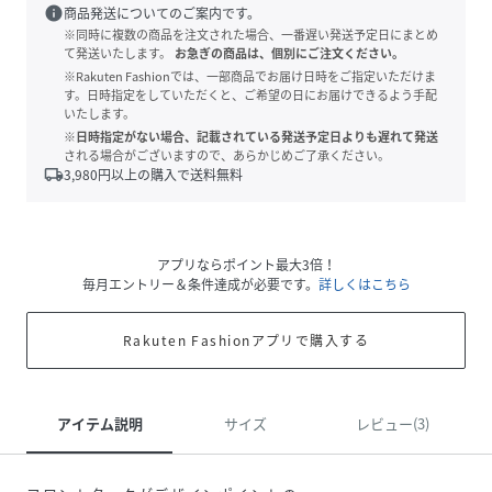
info
商品発送についてのご案内です。
※同時に複数の商品を注文された場合、一番遅い発送予定日にまとめ
て発送いたします。
お急ぎの商品は、個別にご注文ください。
※Rakuten Fashionでは、一部商品でお届け日時をご指定いただけま
す。日時指定をしていただくと、ご希望の日にお届けできるよう手配
いたします。
※日時指定がない場合、記載されている発送予定日よりも遅れて発送
される場合がございますので、あらかじめご了承ください。
local_shipping
3,980
円以上の購入で送料無料
アプリならポイント最大3倍！
毎月エントリー＆条件達成が必要です。
詳しくはこちら
Rakuten Fashionアプリで購入する
アイテム説明
サイズ
レビュー(3)