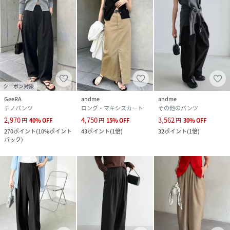
クーポン対象
GeeRA
andme
andme
チノパンツ
ロング・マキシスカート
その他のパンツ
2,970
4,750
3,562
円
40
%
OFF
円
15
%
OFF
円
30
%
OFF
270
ポイント
(
10%ポイント
43
ポイント
(
1倍
)
32
ポイント
(
1倍
)
バック
)