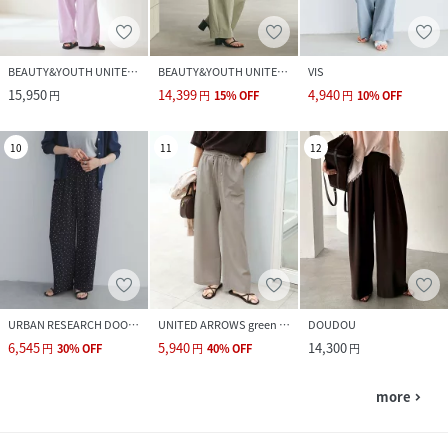
BEAUTY&YOUTH UNITED ARROWS
BEAUTY&YOUTH UNITED ARROWS
VIS
15,950
14,399
4,940
円
円
15
%
OFF
円
10
%
OFF
10
11
12
URBAN RESEARCH DOORS
UNITED ARROWS green label relaxing
DOUDOU
6,545
5,940
14,300
円
30
%
OFF
円
40
%
OFF
円
more
navigate_next