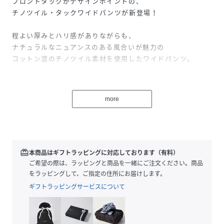
フロントタックがデザインポイントの、
チノツイル・タックワイドパンツが新登場！
程よい厚みとハリ感がありながらも、
ナチュラルなニュアンスのある風合いが魅力の
コットン混のチノツイル素材を使用したワイドパンツ。
ウエストに施された深めのタックが
立体的なシルエットに。
more
動くたびにふんわりと広がるフレアラインが
上品な抜け感をプラスしてくれます。
ハイウエストデザインでスタイルアップ効果も◎
redeem
本商品はギフトラッピングに対応しております（有料）
後ろウエストはゴム仕様で楽ちんな履き心地。
ご希望の際は、ラッピングと商品を一緒にご注文ください。商品
をラッピングして、ご指定の住所にお届けします。
Tシャツをインしてカジュアルに、
ギフトラッピングサービスについて
シャツやブラウスと合わせてきれいめにも着まわせる
おすすめのワイドパンツです！