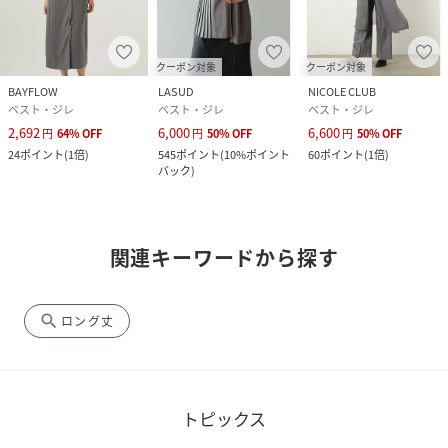
クーポン対象
クーポン対象
BAYFLOW
LASUD
NICOLE CLUB
ベスト・ジレ
ベスト・ジレ
ベスト・ジレ
2,692
6,000
6,600
円
64
%
OFF
円
50
%
OFF
円
50
%
OFF
24
ポイント
(
1倍
)
545
ポイント
(
10%ポイント
60
ポイント
(
1倍
)
バック
)
関連キーワードから探す
search
ロング丈
トピックス