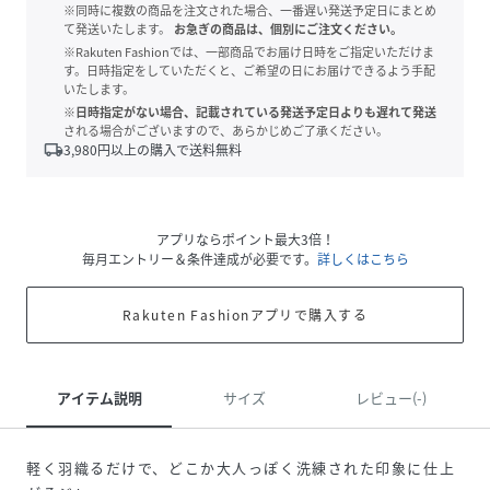
※同時に複数の商品を注文された場合、一番遅い発送予定日にまとめ
て発送いたします。
お急ぎの商品は、個別にご注文ください。
※Rakuten Fashionでは、一部商品でお届け日時をご指定いただけま
す。日時指定をしていただくと、ご希望の日にお届けできるよう手配
いたします。
※日時指定がない場合、記載されている発送予定日よりも遅れて発送
される場合がございますので、あらかじめご了承ください。
local_shipping
3,980
円以上の購入で送料無料
アプリならポイント最大3倍！
毎月エントリー＆条件達成が必要です。
詳しくはこちら
Rakuten Fashionアプリで購入する
アイテム説明
サイズ
レビュー(-)
軽く羽織るだけで、どこか大人っぽく洗練された印象に仕上