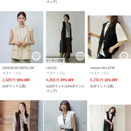
バック
)
クーポン対象
SAISON DE PAPILLON
LASUD
maison de LATIR
ベスト・ジレ
ベスト・ジレ
ベスト・ジレ
2,689
6,800
6,256
円
55
%
OFF
円
47
%
OFF
円
21
%
OFF
24
ポイント
(
1倍
)
618
ポイント
(
10%ポイント
56
ポイント
(
1倍
)
バック
)