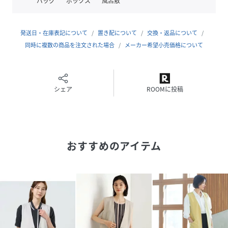
バッグ
ボックス
風呂敷
性別タイプ
レディース
原産国
中国
発送日・在庫表記について
置き配について
交換・返品について
素材
同時に複数の商品を注文された場合
ポリエステル100%
メーカー希望小売価格について
サイズ
ONESIZE
品番
シェア
PR8930_f
ROOMに投稿
(
f-jil-0001-c-bk-f PR8930
)
おすすめのアイテム