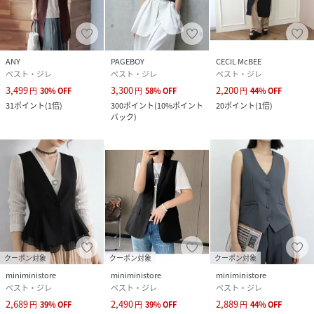
ANY
PAGEBOY
CECIL McBEE
ベスト・ジレ
ベスト・ジレ
ベスト・ジレ
3,499
3,300
2,200
円
30
%
OFF
円
58
%
OFF
円
44
%
OFF
31
ポイント
(
1倍
)
300
ポイント
(
10%ポイント
20
ポイント
(
1倍
)
バック
)
クーポン対象
クーポン対象
クーポン対象
miniministore
miniministore
miniministore
ベスト・ジレ
ベスト・ジレ
ベスト・ジレ
2,689
2,490
2,889
円
39
%
OFF
円
39
%
OFF
円
44
%
OFF