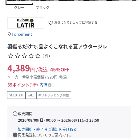
グレー
ブラック
favorite_border
お気に入りショップに登録する
Forcement
sell
羽織るだけで,品よくこなれる夏アウタージレ
star_border
star_border
star_border
star_border
star_border
(
-
件
)
4,389
円 /税込
45
%OFF
メーカー希望小売価格
7,990
円 /税込
39
ポイント
1倍
内訳
SOLD OUT
SALE
ギフトラッピング対象
schedule
販売期間
2026/08/09(日) 00:00
〜
2026/08/11(火) 23:59
販売開始・終了時に通知を受け取る
info
商品発送についてのご案内です。