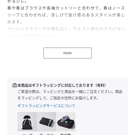
がるジレ。
春や春はブラウスや長袖カットソーと合わせて、春はノース
リーブと合わせれば、涼しげで抜け感のあるスタイルが楽し
めます。
ベーシックでコーデの幅も広く、ウエスト部分のさりげない
シルバーがアクセントに。
シンプルながらも品のある雰囲気に。オフィスでのきちんと
した装いはもちろん、お出かけやセレモニーなど少しフォー
more
マルなシーンにもぴったりです。
落ち着いたなかにもほどよく華やかさがあり、1着あるだけ
で着回し力抜群。季節を問わず頼りになるアイテム。
※3カ所のポケットは全てフェイクポケットです。
redeem
本商品はギフトラッピングに対応しております（有料）
■注意事項
ご希望の際は、ラッピングと商品を一緒にご注文ください。商品
・お使いのモニターや端末により、質感・色合いが実際の商
をラッピングして、ご指定の住所にお届けします。
品と異なって見える場合がございます。
ギフトラッピングサービスについて
・表記サイズは測り方によって1～2cmの誤差が生じる場合
がございます。ご了承くださいませ。