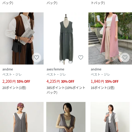
バック
)
バック
)
トバック
)
andme
axes femme
andme
ベスト・ジレ
ベスト・ジレ
ベスト・ジレ
2,200
4,235
1,840
円
55
%
OFF
円
30
%
OFF
円
55
%
OFF
20
ポイント
(
1倍
)
385
ポイント
(
10%ポイント
16
ポイント
(
1倍
)
バック
)