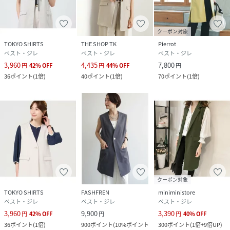
クーポン対象
TOKYO SHIRTS
THE SHOP TK
Pierrot
ベスト・ジレ
ベスト・ジレ
ベスト・ジレ
3,960
4,435
7,800
円
42
%
OFF
円
44
%
OFF
円
36
ポイント
(
1倍
)
40
ポイント
(
1倍
)
70
ポイント
(
1倍
)
クーポン対象
TOKYO SHIRTS
FASHFREN
miniministore
ベスト・ジレ
ベスト・ジレ
ベスト・ジレ
3,960
9,900
3,390
円
42
%
OFF
円
円
40
%
OFF
36
ポイント
(
1倍
)
900
ポイント
(
10%ポイント
300
ポイント
(
1倍+9倍UP
)