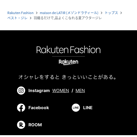
Rakuten Fashion
maison de LATIR (メゾンドラティール)
トップス
navigate_next
navigate_next
navigate_next
ベスト・ジレ
羽織るだけで,品よくこなれる夏アウタージレ
navigate_next
Instagram
WOMEN
/
MEN
Facebook
LINE
ROOM