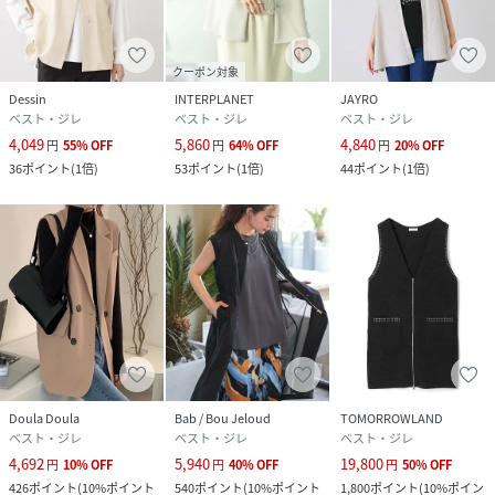
クーポン対象
Dessin
INTERPLANET
JAYRO
ベスト・ジレ
ベスト・ジレ
ベスト・ジレ
4,049
5,860
4,840
円
55
%
OFF
円
64
%
OFF
円
20
%
OFF
36
ポイント
(
1倍
)
53
ポイント
(
1倍
)
44
ポイント
(
1倍
)
Doula Doula
Bab / Bou Jeloud
TOMORROWLAND
ベスト・ジレ
ベスト・ジレ
ベスト・ジレ
4,692
5,940
19,800
円
10
%
OFF
円
40
%
OFF
円
50
%
OFF
426
ポイント
(
10%ポイント
540
ポイント
(
10%ポイント
1,800
ポイント
(
10%ポイン