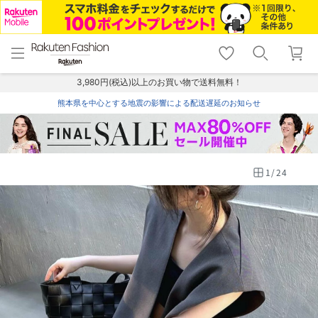
menu
home
search
favorite_border
shopping_cart
lock_outline
メニュー
トップ
検索
お気に入り
カート
ログイン
3,980円(税込)以上のお買い物で送料無料！
熊本県を中心とする地震の影響による配送遅延のお知らせ
1
/
24