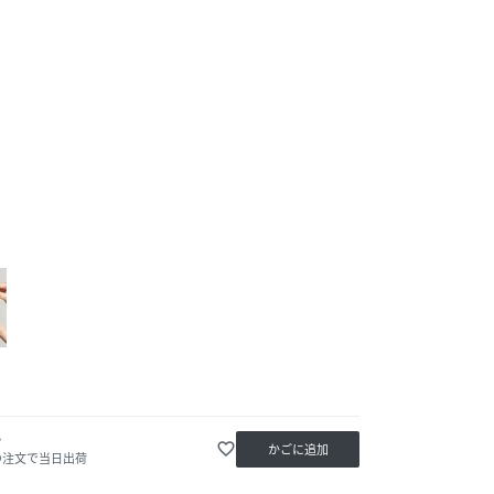
か
favorite_border
かごに追加
の注文で当日出荷