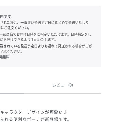
内です。
された場合、一番遅い発送予定日にまとめて発送いたしま
別にご注文ください。
onでは、一部商品でお届け日時をご指定いただけます。日時指定をし
にお届けできるよう手配いたします。
載されている発送予定日よりも遅れて発送
される場合がござ
了承ください。
料無料
レビュー(0)
たキャラクターデザインが可愛い♪
られる便利なポーチが新登場です。