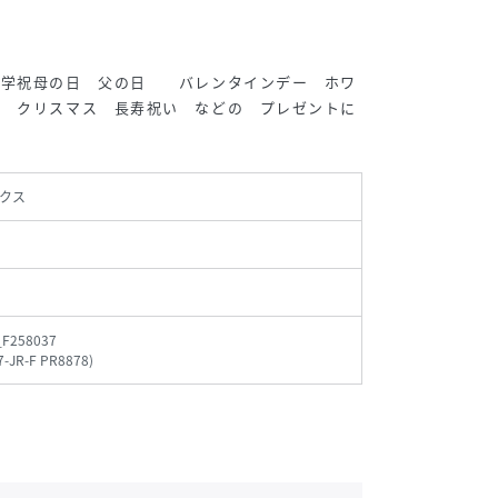
入学祝母の日 父の日 バレンタインデー ホワ
美 クリスマス 長寿祝い などの プレゼントに
クス
_F258037
7-JR-F PR8878
)