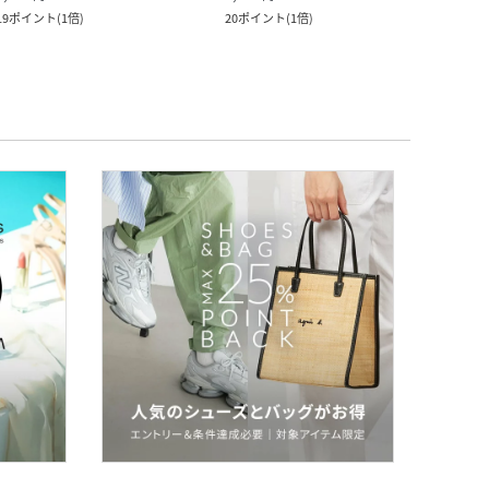
19
ポイント
(
1倍
)
20
ポイント
(
1倍
)
29
ポ