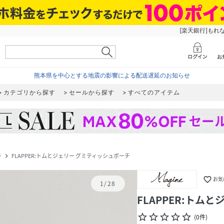
[楽天銀行]もれ
熊本県を中心とする地震の影響による配送遅延のお知らせ
カテゴリから探す
セールから探す
すべてのアイテム
チ
FLAPPER:トムとジェリー グミティッシュポーチ
navigate_next
favorite_border
お気
1
/
28
FLAPPER:トム
star_border
star_border
star_border
star_border
star_border
(
0
件
)