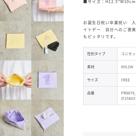
■サイズ：H12.5*W10cm
お誕生日祝い卒業祝い 
イトデー 自分へのご褒
もピッタリです。
性別タイプ
ユニセッ
素材
NYLON
サイズ
FREE
品番
PR8878
(
F25803