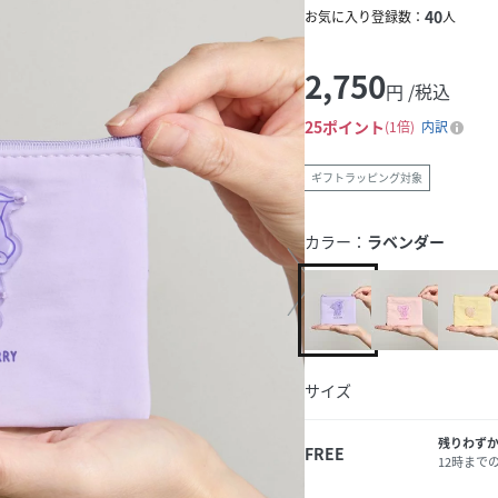
40
お気に入り登録数：
人
2,750
円 /税込
25
ポイント
1倍
内訳
ギフトラッピング対象
カラー：
ラベンダー
サイズ
残りわず
FREE
12時まで