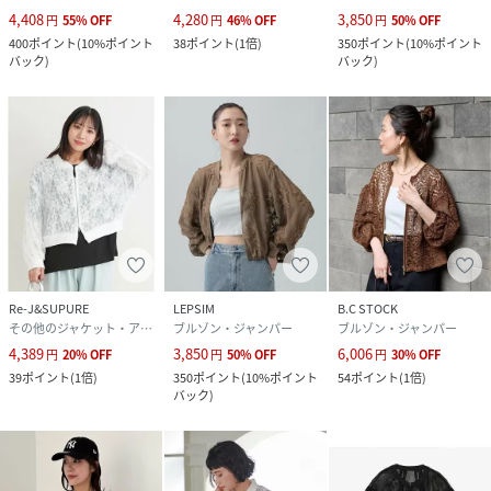
4,408
4,280
3,850
円
55
%
OFF
円
46
%
OFF
円
50
%
OFF
400
ポイント
(
10%ポイント
38
ポイント
(
1倍
)
350
ポイント
(
10%ポイント
バック
)
バック
)
Re-J&SUPURE
LEPSIM
B.C STOCK
その他のジャケット・アウター
ブルゾン・ジャンパー
ブルゾン・ジャンパー
4,389
3,850
6,006
円
20
%
OFF
円
50
%
OFF
円
30
%
OFF
39
ポイント
(
1倍
)
350
ポイント
(
10%ポイント
54
ポイント
(
1倍
)
バック
)