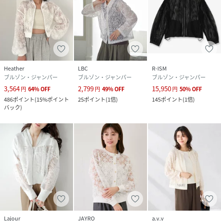
Heather
LBC
R-ISM
ブルゾン・ジャンパー
ブルゾン・ジャンパー
ブルゾン・ジャンパー
3,564
2,799
15,950
円
64
%
OFF
円
49
%
OFF
円
50
%
OFF
486
ポイント
(
15%ポイント
25
ポイント
(
1倍
)
145
ポイント
(
1倍
)
バック
)
Lajour
JAYRO
a.v.v