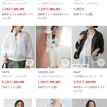
ブルゾン・ジャンパー
ノーカラージャケット
ブルゾン・ジャンパー
7,040
9,200
9,960
円
60
%
OFF
円
48
%
OFF
円
640
ポイント
(
10%ポイント
836
ポイント
(
10%ポイント
90
ポイント
(
1倍
)
バック
)
バック
)
クーポン対象
SHIPS
OPAQUE.CLIP
RMAF
ブルゾン・ジャンパー
テーラードジャケット・ブレザー
その他のジャケット・アウター
8,250
1,980
4,455
円
40
%
OFF
円
70
%
OFF
円
10
%
OFF
75
ポイント
(
1倍
)
18
ポイント
(
1倍
)
405
ポイント
(
10%ポイント
バック
)