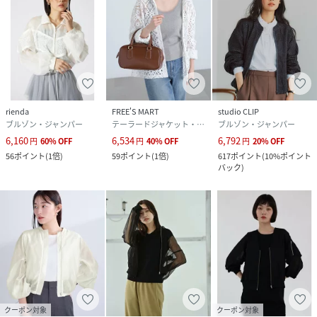
rienda
FREE'S MART
studio CLIP
ブルゾン・ジャンパー
テーラードジャケット・ブレザー
ブルゾン・ジャンパー
6,160
6,534
6,792
円
60
%
OFF
円
40
%
OFF
円
20
%
OFF
56
ポイント
(
1倍
)
59
ポイント
(
1倍
)
617
ポイント
(
10%ポイント
バック
)
クーポン対象
クーポン対象