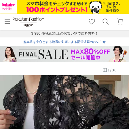
menu
home
search
favorite_border
shopping_cart
lock_outline
メニュー
トップ
検索
お気に入り
カート
ログイン
3,980円(税込)以上のお買い物で送料無料！
熊本県を中心とする地震の影響による配送遅延のお知らせ
1
/
36