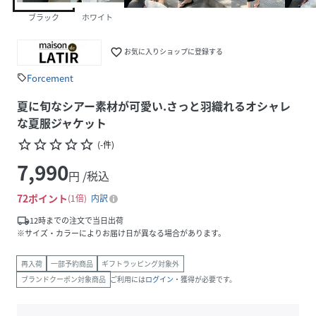
ブラック
ホワイト
favorite_border
お気に入りショップに登録する
Forcement
sell
夏に旬なシアー素材が可愛い.さっと羽織れるオシャレ
な夏服ジャケット
star_border
star_border
star_border
star_border
star_border
(
-
件
)
7,990
円 /税込
72
ポイント
1倍
内訳
local_shipping
12時までの注文で当日出荷
※サイズ・カラーによりお届け日が異なる場合があります。
再入荷
一部予約商品
ギフトラッピング対象外
ブランドクーポン対象商品
ご利用には
ログイン
・獲得が必要です。