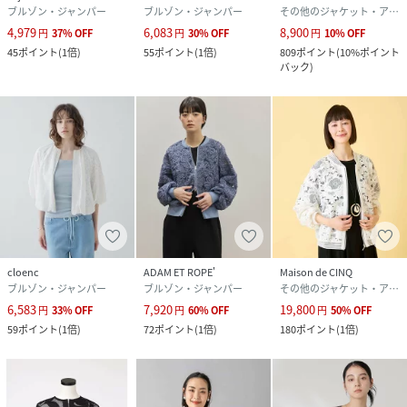
ブルゾン・ジャンパー
ブルゾン・ジャンパー
その他のジャケット・アウター
4,979
6,083
8,900
円
37
%
OFF
円
30
%
OFF
円
10
%
OFF
45
ポイント
(
1倍
)
55
ポイント
(
1倍
)
809
ポイント
(
10%ポイント
バック
)
cloenc
ADAM ET ROPE'
Maison de CINQ
ブルゾン・ジャンパー
ブルゾン・ジャンパー
その他のジャケット・アウター
6,583
7,920
19,800
円
33
%
OFF
円
60
%
OFF
円
50
%
OFF
59
ポイント
(
1倍
)
72
ポイント
(
1倍
)
180
ポイント
(
1倍
)