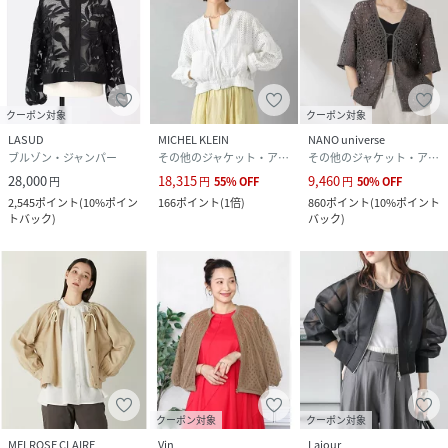
クーポン対象
クーポン対象
LASUD
MICHEL KLEIN
NANO universe
ブルゾン・ジャンパー
その他のジャケット・アウター
その他のジャケット・アウター
28,000
18,315
9,460
円
円
55
%
OFF
円
50
%
OFF
2,545
ポイント
(
10%ポイン
166
ポイント
(
1倍
)
860
ポイント
(
10%ポイント
トバック
)
バック
)
クーポン対象
クーポン対象
MELROSE CLAIRE
Vin
Lajour