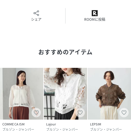
夏服
シアー素材
ブルゾン
シェア
ROOMに投稿
■注意事項
・お使いのモニターや端末により、質感・色合いが実際の商
品と異なって見える場合がございます。
・表記サイズは測り方によって1～2cmの誤差が生じる場合
おすすめのアイテム
がございます。ご了承くださいませ。
性別タイプ
レディース
原産国
中国
素材
ポリエステル100％
サイズ
ONESIZE
品番
PR6739_f
COMME CA ISM
Lajour
LEPSIM
(
f-jk-0043-c-bk-f PR6739
)
ブルゾン・ジャンパー
ブルゾン・ジャンパー
ブルゾン・ジャンパー