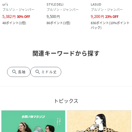
ur's
STYLE DELI
LASUD
ブルゾン・ジャンパー
ブルゾン・ジャンパー
ブルゾン・ジャンパー
5,382
9,500
9,200
円
30
%
OFF
円
円
23
%
OFF
48
ポイント
(
1倍
)
86
ポイント
(
1倍
)
836
ポイント
(
10%ポイント
バック
)
関連キーワードから探す
search
search
長袖
ミドル丈
トピックス