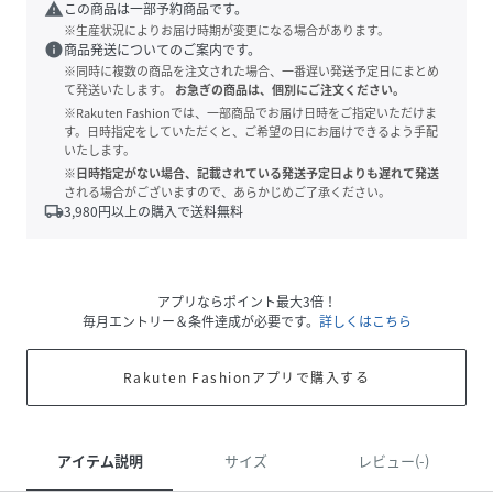
warning
この商品は一部予約商品です。
※生産状況によりお届け時期が変更になる場合があります。
info
商品発送についてのご案内です。
※同時に複数の商品を注文された場合、一番遅い発送予定日にまとめ
て発送いたします。
お急ぎの商品は、個別にご注文ください。
※Rakuten Fashionでは、一部商品でお届け日時をご指定いただけま
す。日時指定をしていただくと、ご希望の日にお届けできるよう手配
いたします。
※日時指定がない場合、記載されている発送予定日よりも遅れて発送
される場合がございますので、あらかじめご了承ください。
local_shipping
3,980
円以上の購入で送料無料
アプリならポイント最大3倍！
毎月エントリー＆条件達成が必要です。
詳しくはこちら
Rakuten Fashionアプリで購入する
アイテム説明
サイズ
レビュー(-)