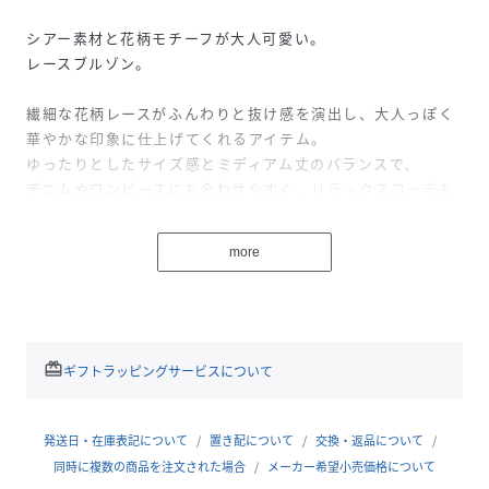
シアー素材と花柄モチーフが大人可愛い。
レースブルゾン。
繊細な花柄レースがふんわりと抜け感を演出し、大人っぽく
華やかな印象に仕上げてくれるアイテム。
ゆったりとしたサイズ感とミディアム丈のバランスで、
デニムやワンピースにも合わせやすく、リラックスコーデも
楽しめる。
夏もヘルシーな肌みせでおしゃれにコーデを格上げ。
more
■素材
ポリエステル100%
redeem
ギフトラッピングサービスについて
■サイズ
ゆき丈68cm、バスト112cm、着丈51cm
発送日・在庫表記について
置き配について
交換・返品について
■詳細説明
同時に複数の商品を注文された場合
メーカー希望小売価格について