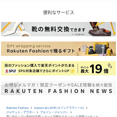
便利なサービス
Rakuten Fashion
maison de LATIR (メゾンドラティール)
navigate_next
navigate_next
ジャケット・アウター
ブルゾン・ジャンパー
navigate_next
navigate_next
夏に旬なシアー素材が可愛い.さっと羽織れるオシャレな夏服ジャケット