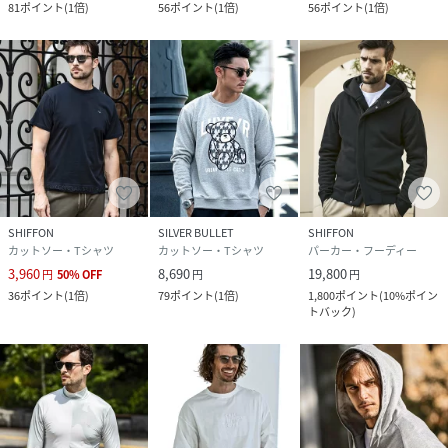
81
ポイント
(
1倍
)
56
ポイント
(
1倍
)
56
ポイント
(
1倍
)
SHIFFON
SILVER BULLET
SHIFFON
カットソー・Tシャツ
カットソー・Tシャツ
パーカー・フーディー
3,960
8,690
19,800
円
50
%
OFF
円
円
36
ポイント
(
1倍
)
79
ポイント
(
1倍
)
1,800
ポイント
(
10%ポイン
トバック
)