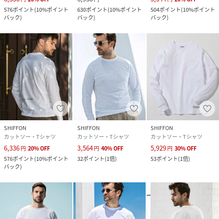
576
ポイント
(
10%ポイント
630
ポイント
(
10%ポイント
504
ポイント
(
10%ポイント
バック
)
バック
)
バック
)
服の価値を知る玄人からこそ絶対的な支持を受ける、リラッ
クスラインならではの"究極の着心地"を是非体感してほし
い。
ATTENTION
商品写真はできる限り現品を再現するように心がけています
が、ご利用のモニターにより差異が生じます。
SHIFFON
SHIFFON
SHIFFON
カットソー・Tシャツ
カットソー・Tシャツ
カットソー・Tシャツ
6,336
3,564
5,929
円
20
%
OFF
円
40
%
OFF
円
30
%
OFF
サイズや重さなどに多少の個体差が生じる場合がございま
576
ポイント
(
10%ポイント
32
ポイント
(
1倍
)
53
ポイント
(
1倍
)
す。
バック
)
製品の仕様およびデザインは改善等のため、予告なく変更す
る場合がございます。