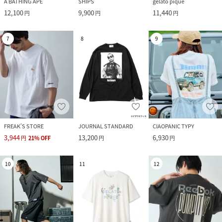
A BATHING APE
SHIPS
gelato pique
12,100
9,900
11,440
円
円
円
7
8
9
FREAK’S STORE
JOURNAL STANDARD
CIAOPANIC TYPY
3,944
13,200
6,930
円
21
%
OFF
円
円
10
11
12