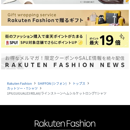
Rakuten Fashion
SHIFFON (シフォン)
トップス
navigate_next
navigate_next
navigate_next
カットソー・Tシャツ
navigate_next
1PIU1UGUALE3 RELAX/ラインストーンヘムシルケットロングTシャツ