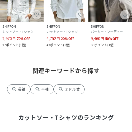
SHIFFON
SHIFFON
SHIFFON
カットソー・Tシャツ
カットソー・Tシャツ
パーカー・フーディー
2,970
4,752
9,460
円
70
%
OFF
円
20
%
OFF
円
50
%
OFF
27
ポイント
(
1倍
)
43
ポイント
(
1倍
)
86
ポイント
(
1倍
)
関連キーワードから探す
search
search
search
長袖
半袖
ミドル丈
カットソー・Tシャツ
のランキング