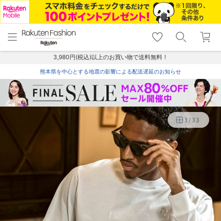
menu
home
search
favorite_border
shopping_cart
lock_outline
メニュー
トップ
検索
お気に入り
カート
ログイン
3,980円(税込)以上のお買い物で送料無料！
熊本県を中心とする地震の影響による配送遅延のお知らせ
1
/
33