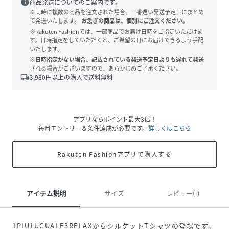
info
商品発送についてのご案内です。
※同時に複数の商品を注文された場合、一番遅い発送予定日にまとめ
て発送いたします。
お急ぎの商品は、個別にご注文ください。
※Rakuten Fashionでは、一部商品でお届け日時をご指定いただけま
す。日時指定をしていただくと、ご希望の日にお届けできるよう手配
いたします。
※日時指定がない場合、記載されている発送予定日よりも遅れて発送
される場合がございますので、あらかじめご了承ください。
local_shipping
3,980
円以上の購入で送料無料
アプリならポイント最大3倍！
毎月エントリー＆条件達成が必要です。
詳しくはこちら
Rakuten Fashionアプリで購入する
アイテム説明
サイズ
レビュー(-)
1PIU1UGUALE3RELAXからシルケットTシャツの登場です。