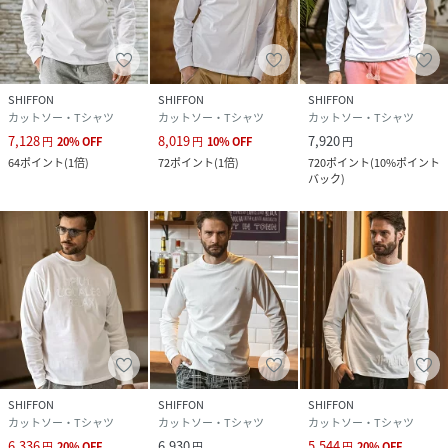
・ラインストーンカフスウェットジップパーカー(USO-
25107)
SHIFFON
SHIFFON
SHIFFON
カットソー・Tシャツ
カットソー・Tシャツ
カットソー・Tシャツ
7,128
8,019
7,920
円
20
%
OFF
円
10
%
OFF
円
1PIU1UGUALE3RELAX
64
ポイント
(
1倍
)
72
ポイント
(
1倍
)
720
ポイント
(
10%ポイント
バック
)
ウノピゥウノウグァーレトレリラックス
"極上の普段着"としてファッショニスタに愛されてやまな
い、1PIU1UGUALE3RELAX
"至高""究極"への挑戦を胸にデザイナー自らが厳選し、着る
者に高揚と感動を齎す"一着入魂"された作品で知られる
SHIFFON
SHIFFON
SHIFFON
1PIU1UGUALE3のカジュアルウェアラインである。
カットソー・Tシャツ
カットソー・Tシャツ
カットソー・Tシャツ
6,336
6,930
5,544
円
20
%
OFF
円
円
20
%
OFF