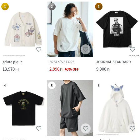
1
2
3
gelato pique
FREAK’S STORE
JOURNAL STANDARD
13,970
2,996
9,900
円
円
40
%
OFF
円
4
5
6