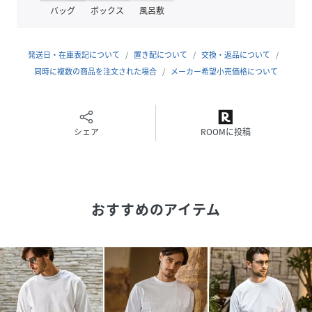
同シリーズのパーカー(USO-25107)やパンツ(USB-25107)
バッグ
ボックス
風呂敷
とセットアップで着用すれば、統一感のあるスタイリング
に。
発送日・在庫表記について
置き配について
交換・返品について
ラフでありながら大人の上質さを感じさせる逸品を是非。
同時に複数の商品を注文された場合
メーカー希望小売価格について
ラインストーンシリーズはこちら⇒
シェア
ROOMに投稿
・ラインストーンヘムシルケット半袖Tシャツ(UST-25088)
・ラインストーンヘムシルケットロングTシャツ(UST-
おすすめのアイテム
25089)
・ラインストーンウエストロゴスウェットショーツ(USB-
25108)
・ラインストーンヘムスウェットジョガーパンツ(USB-
25107)