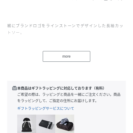
裾にブランドロゴをラインストーンでデザインした長袖カッ
トソー。
動くたびきらりと煌めく輝きが大人の遊び心を掻き立てま
す。
more
生地には上品な光沢感を放つシルケット素材を使用。
redeem
本商品はギフトラッピングに対応しております（有料）
綿の繊維に艶感やハリを与える加工を施し、シルクのような
ご希望の際は、ラッピングと商品を一緒にご注文ください。商品
豊かな光沢を生み出した生地は、さらさらと滑らかな表面感
をラッピングして、ご指定の住所にお届けします。
により、暑い季節にも快適な着心地を実現しています。
ギフトラッピングサービスについて