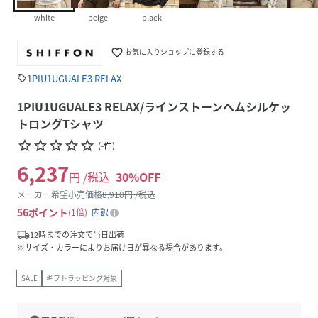
white
beige
black
favorite_border
お気に入りショップに登録する
1PIU1UGUALE3 RELAX
sell
1PIU1UGUALE3 RELAX/ラインストーンヘムシルケッ
トロングTシャツ
star_border
star_border
star_border
star_border
star_border
(
-
件
)
6,237
円 /税込
30
%OFF
メーカー希望小売価格
8,910
円 /税込
56
ポイント
1倍
内訳
local_shipping
12時までの注文で当日出荷
※サイズ・カラーによりお届け日が異なる場合があります。
SALE
ギフトラッピング対象