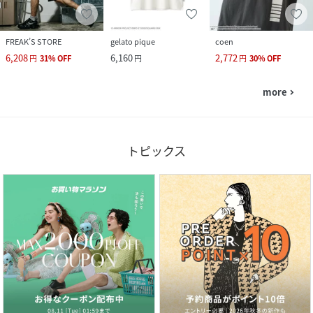
FREAK’S STORE
gelato pique
coen
6,208
6,160
2,772
円
31
%
OFF
円
円
30
%
OFF
more
navigate_next
トピックス