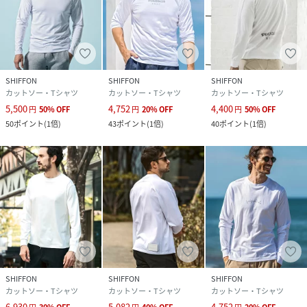
性別タイプ
メンズ
素材
本体：綿100%
リブ：綿95%, ポリウレタン5%
SHIFFON
SHIFFON
SHIFFON
サイズ
S、M、L、XL、XXL
カットソー・Tシャツ
カットソー・Tシャツ
カットソー・Tシャツ
5,500
4,752
4,400
円
50
%
OFF
円
20
%
OFF
円
50
%
OFF
品番
PR3708_UST
50
ポイント
(
1倍
)
43
ポイント
(
1倍
)
40
ポイント
(
1倍
)
(
UST-25089-N10-009 PR3708
)
SHIFFON
SHIFFON
SHIFFON
カットソー・Tシャツ
カットソー・Tシャツ
カットソー・Tシャツ
6,930
5,082
4,752