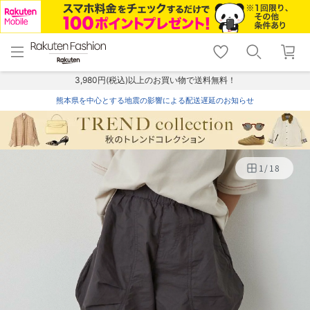
menu
home
search
favorite_border
shopping_cart
lock_outline
メニュー
トップ
検索
お気に入り
カート
ログイン
3,980円(税込)以上のお買い物で送料無料！
熊本県を中心とする地震の影響による配送遅延のお知らせ
1
/
18