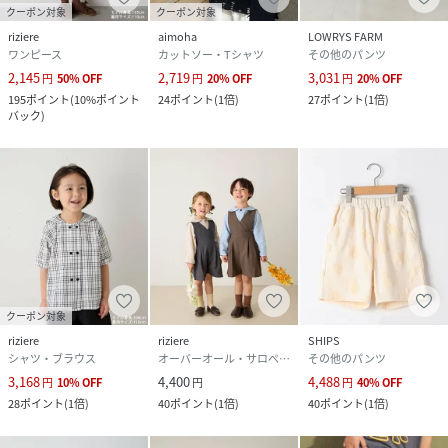
クーポン対象
クーポン対象
riziere
aimoha
LOWRYS FARM
ワンピース
カットソー・Tシャツ
その他のパンツ
2,145
2,719
3,031
円
50
%
OFF
円
20
%
OFF
円
20
%
OFF
195
ポイント
(
10%ポイント
24
ポイント
(
1倍
)
27
ポイント
(
1倍
)
バック
)
クーポン対象
riziere
riziere
SHIPS
シャツ・ブラウス
オーバーオール・サロペット
その他のパンツ
3,168
4,400
4,488
円
10
%
OFF
円
円
40
%
OFF
28
ポイント
(
1倍
)
40
ポイント
(
1倍
)
40
ポイント
(
1倍
)