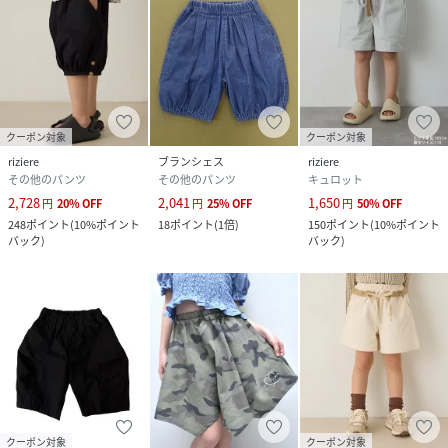
クーポン対象
クーポン対象
riziere
ブランシェス
riziere
その他のパンツ
その他のパンツ
キュロット
2,728
2,041
1,650
円
20
%
OFF
円
25
%
OFF
円
50
%
OFF
248
ポイント
(
10%ポイント
18
ポイント
(
1倍
)
150
ポイント
(
10%ポイント
バック
)
バック
)
クーポン対象
クーポン対象