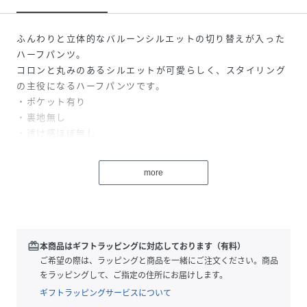
ふんわりと立体的なバルーンシルエットの切り替えが入った
ハーフパンツ。
コロンと丸みのあるシルエットが可愛らしく、スタイリング
の主役になるハーフパンツです。
・ポケット有り
・裏地無し
・透け感ほぼ無し
※商品画像に関して、撮影時のライティングやご覧になって
more
いる表示環境により、実際の商品と色味が異なって見える場
合がございます。予めご了承ください。
※生産ロットにより、多少の色ブレがございます。商品によ
って色差が出る場合がございますのでご注意ください。
redeem
本商品はギフトラッピングに対応しております（有料）
ご希望の際は、ラッピングと商品を一緒にご注文ください。商品
性別タイプ
キッズ
をラッピングして、ご指定の住所にお届けします。
ギフトラッピングサービスについて
原産国
中国