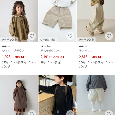
クーポン対象
クーポン対象
クーポン対象
riziere
aimoha
riziere
シャツ・ブラウス
その他のパンツ
チノパンツ
1,925
2,191
2,816
円
50
%
OFF
円
20
%
OFF
円
20
%
OFF
175
ポイント
(
10%ポイント
19
ポイント
(
1倍
)
256
ポイント
(
10%ポイント
バック
)
バック
)