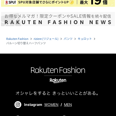
Rakuten Fashion
riziere (リジェール)
パンツ
キュロット
navigate_next
navigate_next
navigate_next
navigate_next
バルーン切り替えハーフパンツ
Instagram
WOMEN
/
MEN