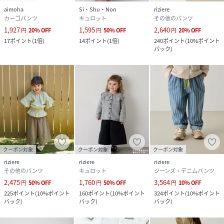
aimoha
Si・Shu・Non
riziere
カーゴパンツ
キュロット
その他のパンツ
1,927
1,595
2,640
円
20
%
OFF
円
50
%
OFF
円
20
%
OFF
17
ポイント
(
1倍
)
14
ポイント
(
1倍
)
240
ポイント
(
10%ポイント
バック
)
クーポン対象
クーポン対象
クーポン対象
riziere
riziere
riziere
その他のパンツ
キュロット
ジーンズ・デニムパンツ
2,475
1,760
3,564
円
50
%
OFF
円
50
%
OFF
円
10
%
OFF
225
ポイント
(
10%ポイント
160
ポイント
(
10%ポイント
324
ポイント
(
10%ポイント
バック
)
バック
)
バック
)