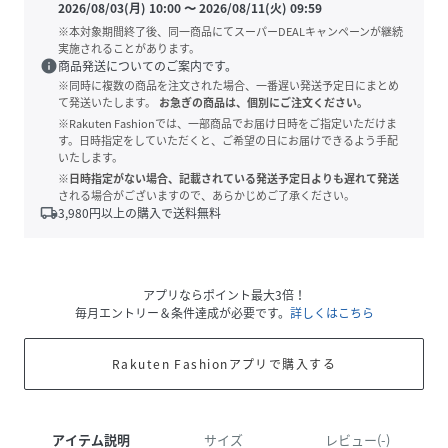
2026/08/03(月) 10:00
〜
2026/08/11(火) 09:59
※本対象期間終了後、同一商品にてスーパーDEALキャンペーンが継続
実施されることがあります。
info
商品発送についてのご案内です。
※同時に複数の商品を注文された場合、一番遅い発送予定日にまとめ
て発送いたします。
お急ぎの商品は、個別にご注文ください。
※Rakuten Fashionでは、一部商品でお届け日時をご指定いただけま
す。日時指定をしていただくと、ご希望の日にお届けできるよう手配
いたします。
※日時指定がない場合、記載されている発送予定日よりも遅れて発送
される場合がございますので、あらかじめご了承ください。
local_shipping
3,980
円以上の購入で送料無料
アプリならポイント最大3倍！
毎月エントリー＆条件達成が必要です。
詳しくはこちら
Rakuten Fashionアプリで購入する
アイテム説明
サイズ
レビュー(-)