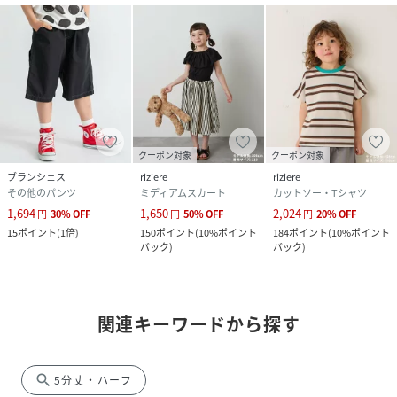
クーポン対象
クーポン対象
ブランシェス
riziere
riziere
その他のパンツ
ミディアムスカート
カットソー・Tシャツ
1,694
1,650
2,024
円
30
%
OFF
円
50
%
OFF
円
20
%
OFF
15
ポイント
(
1倍
)
150
ポイント
(
10%ポイント
184
ポイント
(
10%ポイント
バック
)
バック
)
関連キーワードから探す
search
5分丈・ハーフ