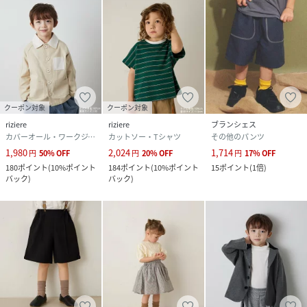
クーポン対象
クーポン対象
riziere
riziere
ブランシェス
カバーオール・ワークジャケット
カットソー・Tシャツ
その他のパンツ
1,980
2,024
1,714
円
50
%
OFF
円
20
%
OFF
円
17
%
OFF
180
ポイント
(
10%ポイント
184
ポイント
(
10%ポイント
15
ポイント
(
1倍
)
バック
)
バック
)