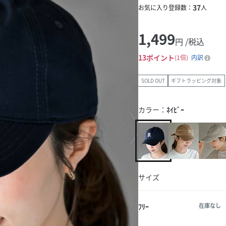
37
お気に入り登録数：
人
1,499
円 /税込
13
ポイント
1倍
内訳
SOLD OUT
ギフトラッピング対象
カラー：
ﾈｲﾋﾞｰ
サイズ
ﾌﾘｰ
在庫なし