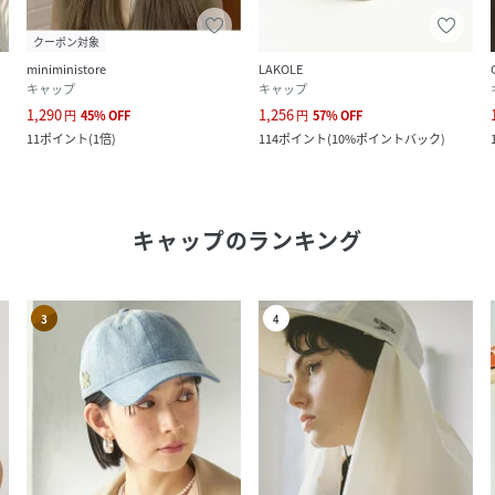
クーポン対象
miniministore
LAKOLE
キャップ
キャップ
1,290
1,256
円
45
%
OFF
円
57
%
OFF
11
ポイント
(
1倍
)
114
ポイント
(
10%ポイントバック
)
キャップ
のランキング
3
4