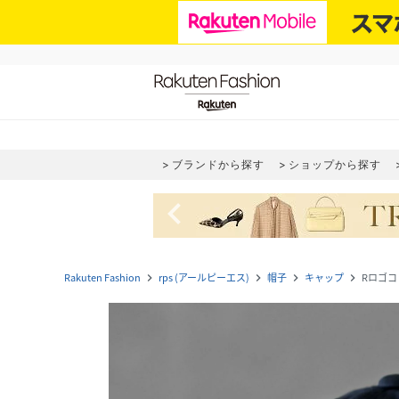
ブランドから探す
ショップから探す
navigate_before
Rakuten Fashion
rps (アールピーエス)
帽子
キャップ
Rロゴ
navigate_next
navigate_next
navigate_next
navigate_next