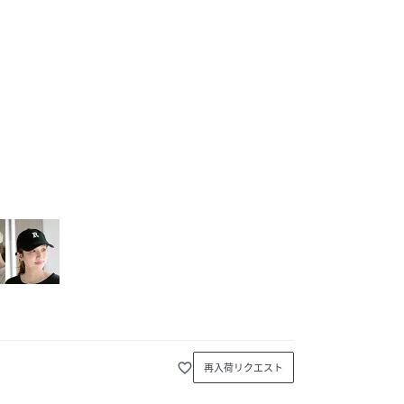
favorite_border
再入荷リクエスト