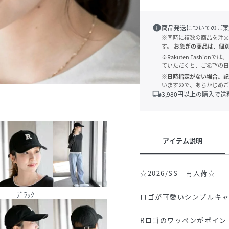
info
商品発送についてのご案
※同時に複数の商品を注文
す。
お急ぎの商品は、個
※Rakuten Fashi
ていただくと、ご希望の日
※日時指定がない場合、記
いますので、あらかじめご
local_shipping
3,980
円以上の購入で送
アイテム説明
☆2026/SS 再入荷☆
ﾌﾞﾗｯｸ
ロゴが可愛いシンプルキ
Rロゴのワッペンがポイン