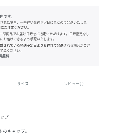
内です。
された場合、一番遅い発送予定日にまとめて発送いたしま
別にご注文ください。
onでは、一部商品でお届け日時をご指定いただけます。日時指定をし
にお届けできるよう手配いたします。
載されている発送予定日よりも遅れて発送
される場合がござ
了承ください。
料無料
サイズ
レビュー(-)
ャップ
トのキャップ。