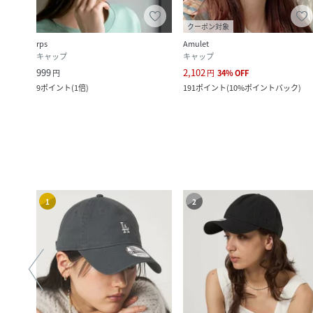
クーポン対象
rps
Amulet
キャップ
キャップ
999
2,102
円
円
34
%
OFF
ク
)
9
ポイント
(
1倍
)
191
ポイント
(
10%ポイントバック
)
1
2