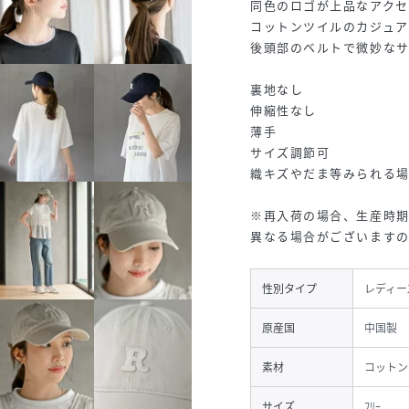
同色のロゴが上品なアクセ
コットンツイルのカジュア
後頭部のベルトで微妙なサ
裏地なし
伸縮性なし
薄手
サイズ調節可
織キズやだま等みられる
※再入荷の場合、生産時
異なる場合がございます
性別タイプ
レディー
原産国
中国製
素材
コットン
サイズ
ﾌﾘｰ