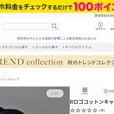
新規登録＆回答
熊本県を中心とする地震の影響による配送遅延のお知らせ
カテゴリから探す
セールから探す
すべてのアイテム
コットンキャップ
favorite_border
お気
1
/
33
Rロゴコットンキ
star_border
star_border
star_border
star_border
star_border
(
-
件
)