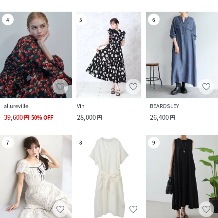
4
5
6
allureville
Vin
BEARDSLEY
39,600
28,000
26,400
円
50
%
OFF
円
円
7
8
9