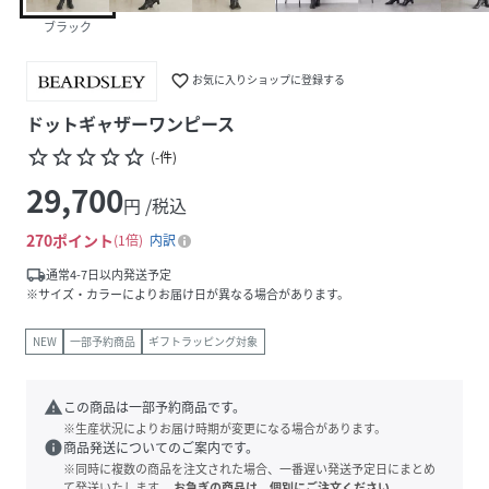
ブラック
favorite_border
お気に入りショップに登録する
ドットギャザーワンピース
star_border
star_border
star_border
star_border
star_border
(
-
件
)
29,700
円 /税込
270
ポイント
1倍
内訳
local_shipping
通常4-7日以内発送予定
※サイズ・カラーによりお届け日が異なる場合があります。
NEW
一部予約商品
ギフトラッピング対象
warning
この商品は一部予約商品です。
※生産状況によりお届け時期が変更になる場合があります。
info
商品発送についてのご案内です。
※同時に複数の商品を注文された場合、一番遅い発送予定日にまとめ
て発送いたします。
お急ぎの商品は、個別にご注文ください。