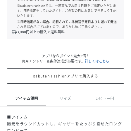
※Rakuten Fashionでは、一部商品でお届け日時をご指定いただけま
す。日時指定をしていただくと、ご希望の日にお届けできるよう手配
いたします。
※日時指定がない場合、記載されている発送予定日よりも遅れて発送
される場合がございますので、あらかじめご了承ください。
local_shipping
3,980
円以上の購入で送料無料
アプリならポイント最大3倍！
毎月エントリー＆条件達成が必要です。
詳しくはこちら
Rakuten Fashionアプリで購入する
アイテム説明
サイズ
レビュー(-)
■アイテム
胸元をラウンドカットし、ギャザーをたっぷり寄せたロング
ワンピース。