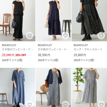
(
BEZ1052209A0006-4-8 PQ8714
)
BEARDSLEY
BEARDSLEY
BEARDSLEY
その他のワンピース・ドレス
その他のワンピース・ドレス
ロング・マキシスカート
29,040
38,500
19,800
円
20
%
OFF
円
円
264
ポイント
(
1倍
)
350
ポイント
(
1倍
)
180
ポイント
(
1倍
)