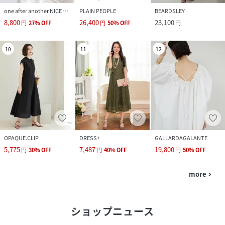
one after another NICE CLAUP
PLAIN PEOPLE
BEARDSLEY
8,800
26,400
23,100
円
27
%
OFF
円
50
%
OFF
円
10
11
12
OPAQUE.CLIP
DRESS+
GALLARDAGALANTE
5,775
7,487
19,800
円
30
%
OFF
円
40
%
OFF
円
50
%
OFF
more
navigate_next
ショップニュース