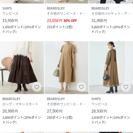
異なる場合がございます。 予めご了承ください。
SHIPS
BEARDSLEY
BEARDSLEY
《ハートをタップして商品のお気に入り登録》
ワンピース
その他のワンピース・ドレス
その他のジャケット・アウター
登録カラーの商品の「残りわずか」「再入荷」「値下げ」通
15,950
23,650
31,900
円
円
50
%
OFF
円
知を受け取ることができます。
1,450
ポイント
(
10%ポイン
215
ポイント
(
1倍
)
5,800
ポイント
(
20%ポイン
トバック
)
トバック
)
各ショップアプリにてブランドフォロー 新商品などの入荷情
報、最新のニュースやお得な情報を受け取ることができま
す。
性別タイプ
レディース
原産国
中国
素材
レーヨン 85%,再生繊維(セルロース) 15%
手洗い可
BEARDSLEY
BEARDSLEY
SHIPS
※着用時・洗濯時は,必ず取扱い表示・タグをご
ロング・マキシスカート
その他のワンピース・ドレス
ワンピース
確認の上,お取り扱い下さい.
20,900
27,500
28,930
円
円
円
3,800
ポイント
(
20%ポイン
250
ポイント
(
1倍
)
2,630
ポイント
(
10%ポイン
サイズ
0、1、2
トバック
)
トバック
)
品番
PQ8714_BEZ1052209A0006