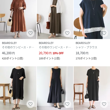
BEARDSLEY
BEARDSLEY
BEARDSLEY
その他のワンピース・ドレス
その他のワンピース・ドレス
シャツ・ブラウス
46,200
20,790
18,700
円
円
10
%
OFF
円
420
ポイント
(
1倍
)
189
ポイント
(
1倍
)
170
ポイント
(
1倍
)