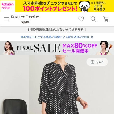
menu
home
search
favorite_border
shopping_cart
lock_outline
メニュー
トップ
検索
お気に入り
カート
ログイン
3,980円(税込)以上のお買い物で送料無料！
熊本県を中心とする地震の影響による配送遅延のお知らせ
1
/
42