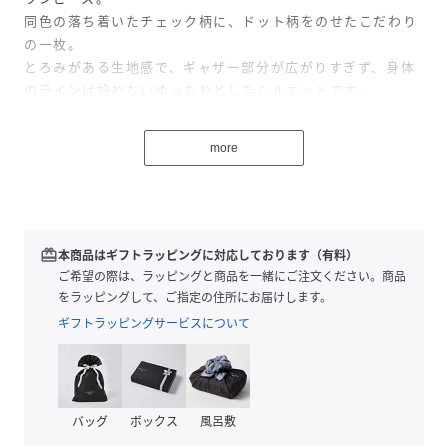
同色の落ち着いたチェック柄に、ドット柄をのせたこだわり
の一枚。
とろみがある生地感で、ギャザー部分が広がりすぎず、身体
のラインは拾わないゆったりとしたシルエットです。
カーディガンやポンチョを重ね着したりなど、アイテムや季
節に合わせて様々な着こなしが叶います。
more
※こちらの商品は、商品自体の雰囲気や生地の柔らかさを表
現するため製品洗いをおこなっています。
その為、サイズに若干の差が生じます。予めご了承くださ
い。
redeem
本商品はギフトラッピングに対応しております（有料）
ご希望の際は、ラッピングと商品を一緒にご注文ください。商品
■素材・洗濯表示
をラッピングして、ご指定の住所にお届けします。
素材：レーヨン 85%、再生繊維(セルロース) 15%
ギフトラッピングサービスについて
洗濯表示：手洗い可
※着用時・洗濯時は、必ず取扱い表示・タグをご確認の上、
お取り扱い下さい。
バッグ
ボックス
風呂敷