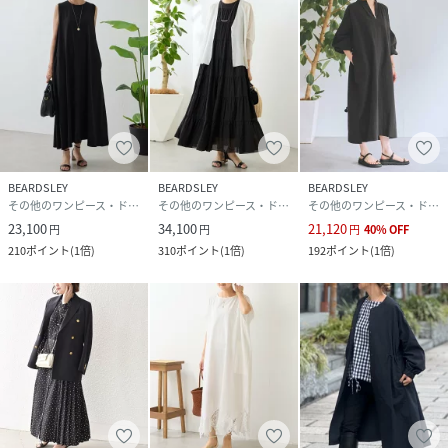
・タンブル乾燥不可
《予約商品について》
・サンプルの為、素材情報、洗濯表示については企画段階の
情報を記載しております。公的機関での試験データ結果を受
け、量産にあたり混率や洗濯方法の変更が発生する場合がご
ざいますので、ご了承くださいませ。
・サンプルでの撮影、計測をしております。商品の仕様が一
部変更になる場合がございます。
BEARDSLEY
BEARDSLEY
BEARDSLEY
・撮影サンプル品はブランドタグがついておりません。製品
その他のワンピース・ドレス
その他のワンピース・ドレス
その他のワンピース・ドレス
にはタグがつきますので、製品の表に縫い糸が見える場合が
23,100
34,100
21,120
円
円
円
40
%
OFF
ございます。
210
ポイント
(
1倍
)
310
ポイント
(
1倍
)
192
ポイント
(
1倍
)
・工場の生産の都合上、納期が変更になる場合がございま
す。検品や輸送の関係で、発送日が前後しますのでご了承く
ださい。また、入荷状況により、お客様への発送が店頭販売
より遅れる場合もございます。
・店頭に陳列していた商品も含まれる場合がございます。
《商品画像について》
ご覧頂いている商品の写真につきましては、できるだけ実物
の色に近くなるように努めておりますが お使いの環境（モニ
ター、ブラウザ等）の違いにより、色の見え方が実物と若干