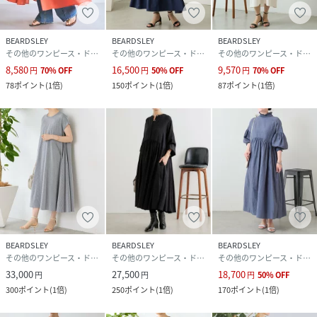
す。乾燥時は、日陰での平干しを推奨いたします。
保管に際しては、平らな状態での収納をお願いいたしま
BEARDSLEY
BEARDSLEY
BEARDSLEY
す。
その他のワンピース・ドレス
その他のワンピース・ドレス
その他のワンピース・ドレス
・ご着用の際、雨や汗などで濡れると他の衣類やバッグ等に
8,580
16,500
9,570
円
70
%
OFF
円
50
%
OFF
円
70
%
OFF
色移りすることがありますのでご注意ください。
78
ポイント
(
1倍
)
150
ポイント
(
1倍
)
87
ポイント
(
1倍
)
・乾燥機はご使用にならず、必ず自然乾燥して下さい。
レーヨンは濡れると縮みますが、乾かして、伸ばしながらア
イロンをかけると元に戻る性質があります。
・洗濯後は形を整え、タテ・ヨコ伸ばして干してください
・アイロンは低温度で、当て布をして形を整えながらかけて
ください。
この製品は、製品洗いのため、色・サイズにバラつきがあり
ます。ご了承ください。
この製品はデザイン性や素材の風合いを重視し、柔らかい風
合いの記事を使用しています。強い力がかかると、滑脱（縫
BEARDSLEY
BEARDSLEY
BEARDSLEY
その他のワンピース・ドレス
その他のワンピース・ドレス
その他のワンピース・ドレス
い目が滑って開いたり、縫いしろが抜ける）したり目寄れ
33,000
27,500
18,700
（織り糸が滑って片寄り、折り目が開く）することがありま
円
円
円
50
%
OFF
300
ポイント
(
1倍
)
250
ポイント
(
1倍
)
170
ポイント
(
1倍
)
す。着脱や洗濯の際は、引っ張ったり引っ掛けないようご注
意ください。