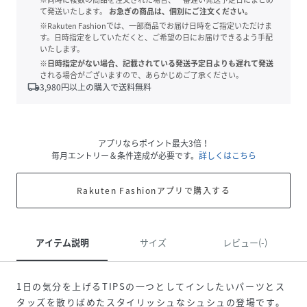
て発送いたします。
お急ぎの商品は、個別にご注文ください。
※Rakuten Fashionでは、一部商品でお届け日時をご指定いただけま
す。日時指定をしていただくと、ご希望の日にお届けできるよう手配
いたします。
※日時指定がない場合、記載されている発送予定日よりも遅れて発送
される場合がございますので、あらかじめご了承ください。
local_shipping
3,980
円以上の購入で送料無料
アプリならポイント最大3倍！
毎月エントリー＆条件達成が必要です。
詳しくはこちら
Rakuten Fashionアプリで購入する
アイテム説明
サイズ
レビュー(-)
1日の気分を上げるTIPSの一つとしてインしたいパーツとス
タッズを散りばめたスタイリッシュなシュシュの登場です。