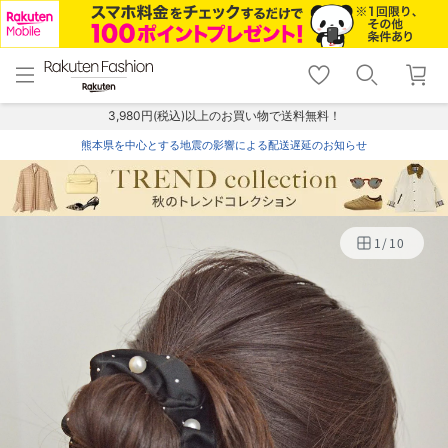
menu
home
search
favorite_border
shopping_cart
lock_outline
メニュー
トップ
検索
お気に入り
カート
ログイン
3,980円(税込)以上のお買い物で送料無料！
熊本県を中心とする地震の影響による配送遅延のお知らせ
1
/
10