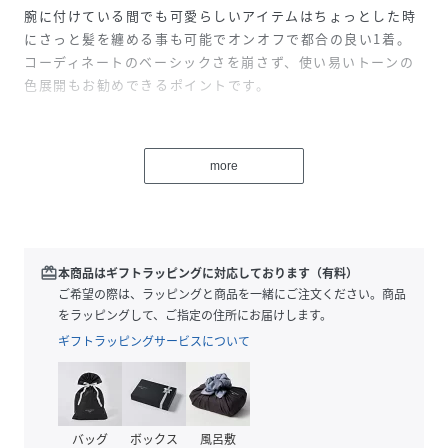
腕に付けている間でも可愛らしいアイテムはちょっとした時
にさっと髪を纏める事も可能でオンオフで都合の良い1着。
コーディネートのベーシックさを崩さず、使い易いトーンの
色展開もお勧めできるポイントです。
性別タイプ
レディース
more
サイズ
FREE
品番
PQ6810_4053001
(
4053001-068-F PQ6810
)
redeem
本商品はギフトラッピングに対応しております（有料）
ご希望の際は、ラッピングと商品を一緒にご注文ください。商品
をラッピングして、ご指定の住所にお届けします。
ギフトラッピングサービスについて
バッグ
ボックス
風呂敷