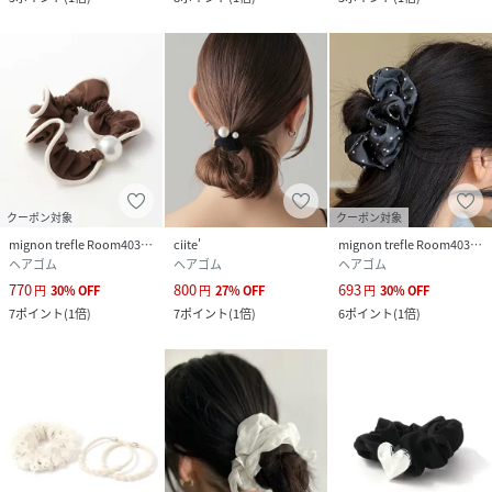
クーポン対象
クーポン対象
mignon trefle Room403 selected
ciite'
mignon trefle Room403 selected
ヘアゴム
ヘアゴム
ヘアゴム
770
800
693
円
30
%
OFF
円
27
%
OFF
円
30
%
OFF
7
ポイント
(
1倍
)
7
ポイント
(
1倍
)
6
ポイント
(
1倍
)