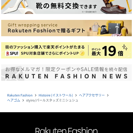
Rakuten Fashion
Histoire (イストワール)
ヘアアクセサリー
navigate_next
navigate_next
navigate_next
ヘアゴム
styiro/パールスタッズミニシュシュ
navigate_next