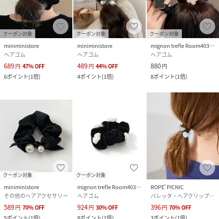
クーポン対象
クーポン対象
クーポン対象
miniministore
miniministore
mignon trefle Room403 selected
ヘアゴム
ヘアゴム
ヘアゴム
689
489
880
円
47
%
OFF
円
44
%
OFF
円
6
ポイント
(
1倍
)
4
ポイント
(
1倍
)
8
ポイント
(
1倍
)
クーポン対象
クーポン対象
miniministore
mignon trefle Room403 selected
ROPE' PICNIC
その他のヘアアクセサリー
ヘアゴム
バレッタ・ヘアクリップ・ヘアピン
589
924
396
円
70
%
OFF
円
30
%
OFF
円
70
%
OFF
5
ポイント
(
1倍
)
8
ポイント
(
1倍
)
3
ポイント
(
1倍
)