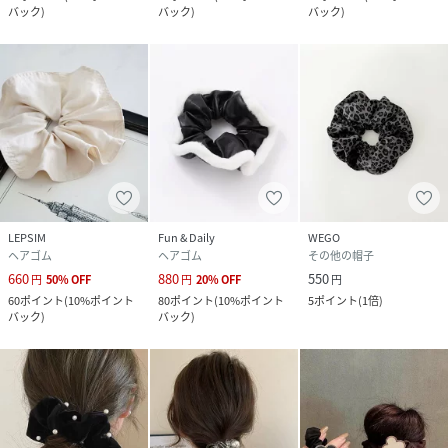
バック
)
バック
)
バック
)
LEPSIM
Fun & Daily
WEGO
ヘアゴム
ヘアゴム
その他の帽子
660
880
550
円
50
%
OFF
円
20
%
OFF
円
60
ポイント
(
10%ポイント
80
ポイント
(
10%ポイント
5
ポイント
(
1倍
)
バック
)
バック
)