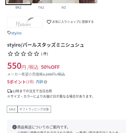
BK2
TA2
IV2
favorite_border
お気に入りショップに登録する
styiro
sell
styiro/パールスタッズミニシュシュ
star_border
star_border
star_border
star_border
star_border
(
-
件
)
550
円 /税込
50
%OFF
メーカー希望小売価格
1,100
円 /税込
5
ポイント
1倍
内訳
local_shipping
12時までの注文で当日出荷
※サイズ・カラーによりお届け日が異なる場合があります。
SALE
ギフトラッピング対象
info
商品発送についてのご案内です。
※同時に複数の商品を注文された場合、一番遅い発送予定日にまとめ