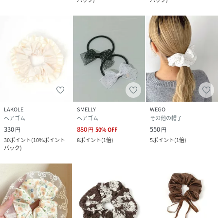
LAKOLE
SMELLY
WEGO
ヘアゴム
ヘアゴム
その他の帽子
330
880
550
円
円
50
%
OFF
円
30
ポイント
(
10%ポイント
8
ポイント
(
1倍
)
5
ポイント
(
1倍
)
バック
)