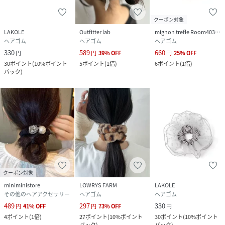
クーポン対象
LAKOLE
Outfitter lab
mignon trefle Room403 selected
ヘアゴム
ヘアゴム
ヘアゴム
330
589
660
円
円
39
%
OFF
円
25
%
OFF
30
ポイント
(
10%ポイント
5
ポイント
(
1倍
)
6
ポイント
(
1倍
)
バック
)
クーポン対象
miniministore
LOWRYS FARM
LAKOLE
その他のヘアアクセサリー
ヘアゴム
ヘアゴム
489
297
330
円
41
%
OFF
円
73
%
OFF
円
4
ポイント
(
1倍
)
27
ポイント
(
10%ポイント
30
ポイント
(
10%ポイント
バック
)
バック
)