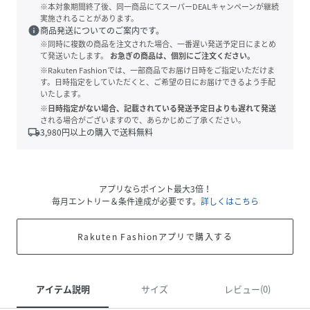
※本対象期間終了後、同一商品にてスーパーDEALキャンペーンが継続
実施されることがあります。
info
商品発送についてのご案内です。
※同時に複数の商品を注文された場合、一番遅い発送予定日にまとめ
て発送いたします。
お急ぎの商品は、個別にご注文ください。
※Rakuten Fashionでは、一部商品でお届け日時をご指定いただけま
す。日時指定をしていただくと、ご希望の日にお届けできるよう手配
いたします。
※日時指定がない場合、記載されている発送予定日よりも遅れて発送
される場合がございますので、あらかじめご了承ください。
local_shipping
3,980
円以上の購入で送料無料
アプリならポイント最大3倍！
毎月エントリー＆条件達成が必要です。
詳しくはこちら
Rakuten Fashionアプリで購入する
アイテム説明
サイズ
レビュー(0)