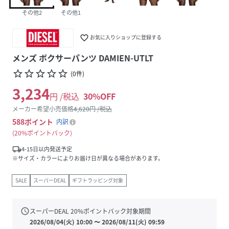
その他2
その他1
favorite_border
お気に入りショップに登録する
メンズ ボクサーパンツ DAMIEN-UTLT
star_border
star_border
star_border
star_border
star_border
(
0
件
)
3,234
円 /税込
30
%OFF
メーカー希望小売価格
4,620
円 /税込
588
ポイント
内訳
20%ポイントバック
local_shipping
4-15日以内発送予定
※サイズ・カラーによりお届け日が異なる場合があります。
SALE
スーパーDEAL
ギフトラッピング対象
schedule
スーパーDEAL
20
%ポイントバック対象期間
2026/08/04(火) 10:00
〜
2026/08/11(火) 09:59