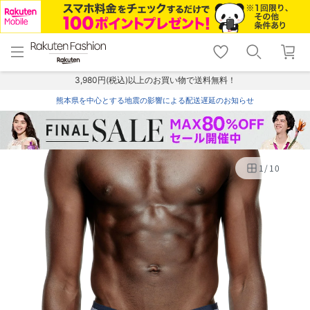
menu
home
search
favorite_border
shopping_cart
lock_outline
メニュー
トップ
検索
お気に入り
カート
ログイン
3,980円(税込)以上のお買い物で送料無料！
熊本県を中心とする地震の影響による配送遅延のお知らせ
1
/
10