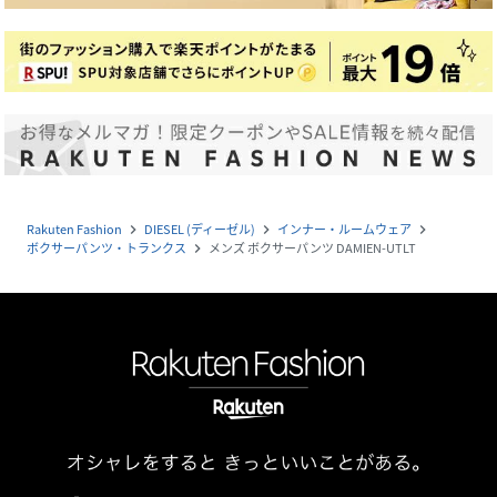
Rakuten Fashion
DIESEL (ディーゼル)
インナー・ルームウェア
navigate_next
navigate_next
navigate_next
ボクサーパンツ・トランクス
メンズ ボクサーパンツ DAMIEN-UTLT
navigate_next