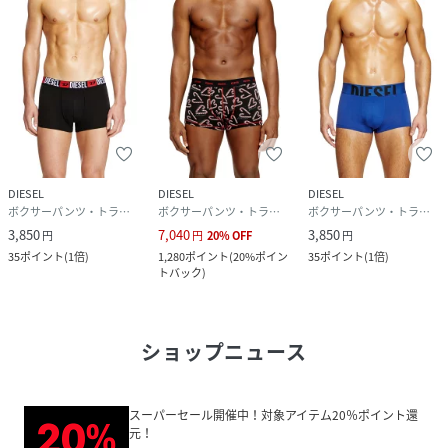
DIESEL
DIESEL
DIESEL
ボクサーパンツ・トランクス
ボクサーパンツ・トランクス
ボクサーパンツ・トランクス
3,850
7,040
3,850
円
円
20
%
OFF
円
35
ポイント
(
1倍
)
1,280
ポイント
(
20%ポイン
35
ポイント
(
1倍
)
トバック
)
ショップニュース
スーパーセール開催中！対象アイテム20％ポイント還
元！