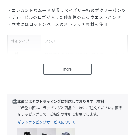
・エレガントなムードが漂うペイズリー柄のボクサーパンツ
・ディーゼルのロゴが入った伸縮性のあるウエストバンド
・本体にはコットンベースのストレッチ素材を使用
性別タイプ
メンズ
素材
95%COTTON 5%ELASTANE-SPANDEX+ELASTIC
67%POLYAMIDE-NYLON 24%POLYESTER
9%ELASTANE-SPANDEX
more
サイズ
XS、S、M、L、XL、XXL
品番
PQ6756_A193030AJFE
(
A193030AJFE-6-6 PQ6756
)
redeem
本商品はギフトラッピングに対応しております（有料）
ご希望の際は、ラッピングと商品を一緒にご注文ください。商品
をラッピングして、ご指定の住所にお届けします。
ギフトラッピングサービスについて