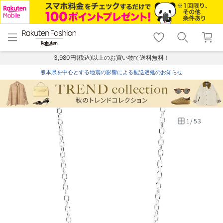
menu
home
search
favorite_border
shopping_cart
lock_outline
メニュー
トップ
検索
お気に入り
カート
ログイン
3,980円(税込)以上のお買い物で送料無料！
熊本県を中心とする地震の影響による配送遅延のお知らせ
1
/
53