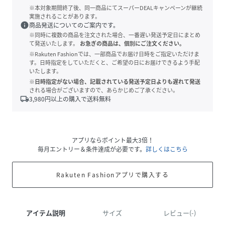
※本対象期間終了後、同一商品にてスーパーDEALキャンペーンが継続
実施されることがあります。
info
商品発送についてのご案内です。
※同時に複数の商品を注文された場合、一番遅い発送予定日にまとめ
て発送いたします。
お急ぎの商品は、個別にご注文ください。
※Rakuten Fashionでは、一部商品でお届け日時をご指定いただけま
す。日時指定をしていただくと、ご希望の日にお届けできるよう手配
いたします。
※日時指定がない場合、記載されている発送予定日よりも遅れて発送
される場合がございますので、あらかじめご了承ください。
local_shipping
3,980
円以上の購入で送料無料
アプリならポイント最大3倍！
毎月エントリー＆条件達成が必要です。
詳しくはこちら
Rakuten Fashionアプリで購入する
アイテム説明
サイズ
レビュー(-)