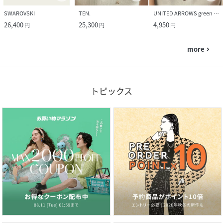
SWAROVSKI
TEN.
UNITED ARROWS green label relaxing
26,400
25,300
4,950
円
円
円
more
navigate_next
トピックス