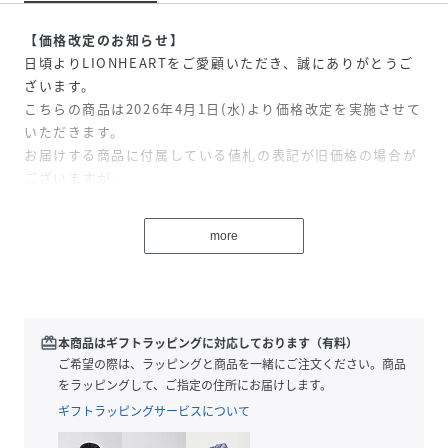
【価格改定のお知らせ】
日頃よりLIONHEARTをご愛顧いただき、誠にありがとうご
ざいます。
こちらの商品は2026年4月1日(水)より価格改定を実施させて
いただきます。
お届けする商品に付属している値札の表記が旧価格の場合が
ございますが、
現在表示されているサイト表示価格が正しい販売価格です。
予めご了承いただきますようお願い申し上げます。
more
【美しい輝きを放つシルバー925製】
大切な指輪やペンダントを通せる、シンプルで上品なシルバ
ーチェーンネックレス。
redeem
本商品はギフトラッピングに対応しております（有料）
【スモールシルバーチェーンネックレス】
ご希望の際は、ラッピングと商品を一緒にご注文ください。商品
●お気に入りのペンダントトップを通して自由に楽しめる、
をラッピングして、ご指定の住所にお届けします。
万能デザインのシルバーチェーン。
ギフトラッピングサービスについて
●チェーンのみで着けてもさりげない輝きを放ち、洗練され