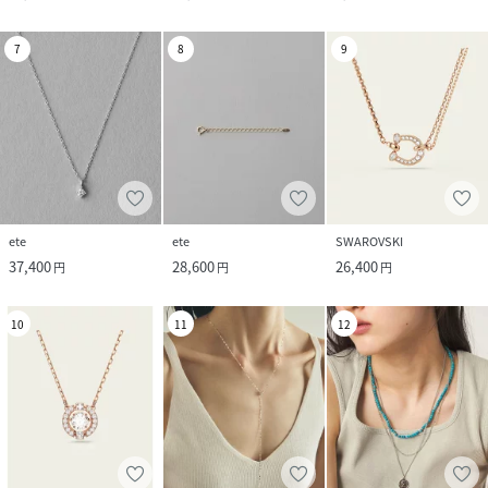
7
8
9
ete
ete
SWAROVSKI
37,400
28,600
26,400
円
円
円
10
11
12