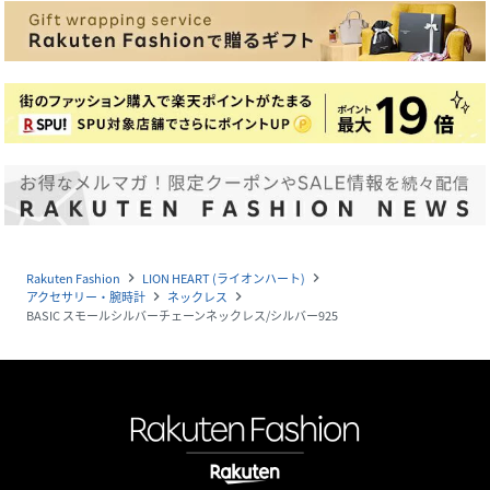
Rakuten Fashion
LION HEART (ライオンハート)
navigate_next
navigate_next
アクセサリー・腕時計
ネックレス
navigate_next
navigate_next
BASIC スモールシルバーチェーンネックレス/シルバー925