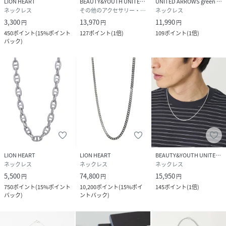
LION HEART
BEAUTY&YOUTH UNITED ARROWS
UNITED ARROWS green label relaxing
大人の遊び心と個性を引き立てるアイテムを展開していま
ネックレス
その他のアクセサリー・腕時計
ネックレス
す。
3,300
13,970
11,990
円
円
円
当時珍しかったインポートシルバージュエリーを扱う先駆的
450
ポイント
(
15%ポイント
127
ポイント
(
1倍
)
109
ポイント
(
1倍
)
なセレクトショップから始まり、
バック
)
国内若手ブランドの発掘やオリジナルジュエリーの制作を通
じて、
メンズアクセサリーシーンをリードし続けてきました。
※撮影環境やご使用のモニターにより、実際の色味と異なっ
て見える場合がございます。予めご了承ください。
性別タイプ
ユニセックス
LION HEART
LION HEART
BEAUTY&YOUTH UNITED ARROWS
原産国
インド
ネックレス
ネックレス
ネックレス
5,500
74,800
15,950
円
円
円
素材
シルバー925
750
ポイント
(
15%ポイント
10,200
ポイント
(
15%ポイ
145
ポイント
(
1倍
)
バック
)
ントバック
)
サイズ
50cm、50cm、60cm、60cm
品番
PQ5730_1NC039