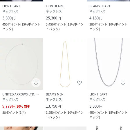
LION HEART
LION HEART
BEAMS HEART
ネックレス
ネックレス
ネックレス
3,300
25,300
4,180
円
円
円
450
ポイント
(
15%ポイント
3,450
ポイント
(
15%ポイン
380
ポイント
(
10%ポイント
バック
)
トバック
)
バック
)
UNITED ARROWS LTD. OUTLET
BEAMS MEN
LION HEART
ネックレス
ネックレス
ネックレス
9,779
13,750
3,300
円
30
%
OFF
円
円
88
ポイント
(
1倍
)
1,250
ポイント
(
10%ポイン
450
ポイント
(
15%ポイント
トバック
)
バック
)