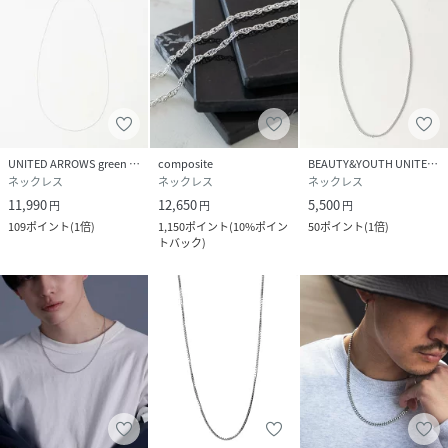
(
1NC039-0B-A5 PQ5730
)
UNITED ARROWS green label relaxing
composite
BEAUTY&YOUTH UNITED ARROWS
ネックレス
ネックレス
ネックレス
11,990
12,650
5,500
円
円
円
109
ポイント
(
1倍
)
1,150
ポイント
(
10%ポイン
50
ポイント
(
1倍
)
トバック
)