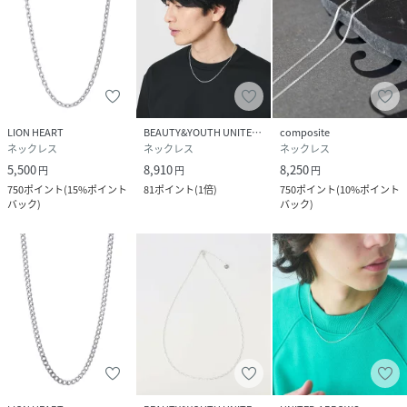
品質と経年変化の楽しさ。
●ご使用後は柔らかい布で軽く拭き、定期的なお手入れで本
来の輝きをキープできます。
※硫化による黒ずみが出た際は、シルバー磨き等でお手入れ
ください。
※入浴・海水浴など、水場でのご使用はお控えください。
LION HEART
BEAUTY&YOUTH UNITED ARROWS
composite
※いぶし加工部分には個体差がございます。
ネックレス
ネックレス
ネックレス
5,500
8,910
8,250
円
円
円
【BASIC（ベーシック）シリーズ】
750
ポイント
(
15%ポイント
81
ポイント
(
1倍
)
750
ポイント
(
10%ポイント
LIONHEARTの原点ともいえるクラシックアイテムが揃う
バック
)
バック
)
「BASIC」コレクション。
トレンドに左右されず、長く愛用できるデザインが魅力。
【LIONHEART（ライオンハート）】
1996年に誕生したアクセサリーブランド。
ブランド名は英国王・リチャード1世「獅子心王
（TheLionHearted）」に由来。
情熱と信念を忘れず、変化を恐れず新たな価値観をシェアし
続けることをコンセプトに、