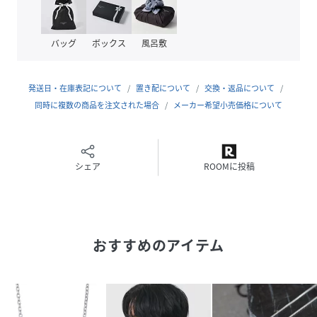
た雰囲気に。
●なめらかなチェーンが首元に心地よくフィットし、デイリ
ーに着けたくなる着用感。
バッグ
ボックス
風呂敷
●結婚指輪や大切なリングを通して、肌身離さず着けていた
い方にもおすすめ。
●記念日・誕生日・クリスマスなど、大切な人へのギフトと
発送日・在庫表記について
置き配について
交換・返品について
しても喜ばれる一本です。
同時に複数の商品を注文された場合
メーカー希望小売価格について
※こちらはチェーン単体での販売となります。
【刻印へのこだわり】
●すべてのアイテムに「ブランド刻印」「素材刻印」を施
シェア
ROOMに投稿
し、品質と信頼の証を明示。
●刻印はジュエリーにおける“本物の証”。ものづくりへの責
任と誇りを形にしました。
おすすめのアイテム
【シルバー925（スターリングシルバー）】
●純銀92.5％の高純度シルバーに、強度を高めるため7.5％
の銅などを加えた合金。
●美しい光沢と上品な風合いが魅力。
●ジュエリー素材として長く愛され続ける理由は、その高い