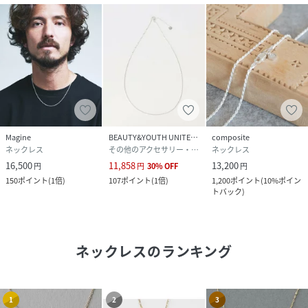
Magine
BEAUTY&YOUTH UNITED ARROWS
composite
ネックレス
その他のアクセサリー・腕時計
ネックレス
16,500
11,858
13,200
円
円
30
%
OFF
円
150
ポイント
(
1倍
)
107
ポイント
(
1倍
)
1,200
ポイント
(
10%ポイン
トバック
)
ネックレス
のランキング
1
2
3