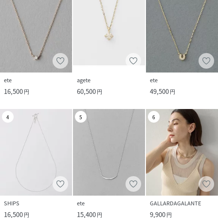
ete
agete
ete
16,500
60,500
49,500
円
円
円
4
5
6
SHIPS
ete
GALLARDAGALANTE
16,500
15,400
9,900
円
円
円