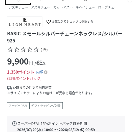
アズキチェーン
アズキチェーン（いぶし）
カットアズキチェーン（いぶし）
キヘイチェーン（いぶし仕上げ）
ロープチェーン（いぶ
favorite_border
お気に入りショップに登録する
BASIC スモールシルバーチェーンネックレス/シルバー
925
star_border
star_border
star_border
star_border
star_border
(
-
件
)
9,900
円 /税込
1,350
ポイント
内訳
15%ポイントバック
local_shipping
12時までの注文で当日出荷
※サイズ・カラーによりお届け日が異なる場合があります。
スーパーDEAL
ギフトラッピング対象
schedule
スーパーDEAL
15
%ポイントバック対象期間
2026/07/29(水) 10:00
〜
2026/08/12(水) 09:59