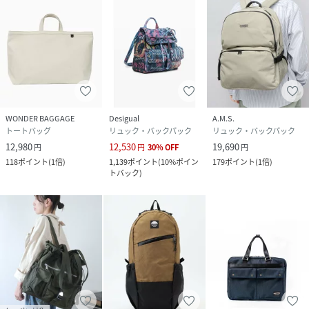
WONDER BAGGAGE
Desigual
A.M.S.
トートバッグ
リュック・バックパック
リュック・バックパック
12,980
12,530
19,690
円
円
30
%
OFF
円
118
ポイント
(
1倍
)
1,139
ポイント
(
10%ポイン
179
ポイント
(
1倍
)
トバック
)