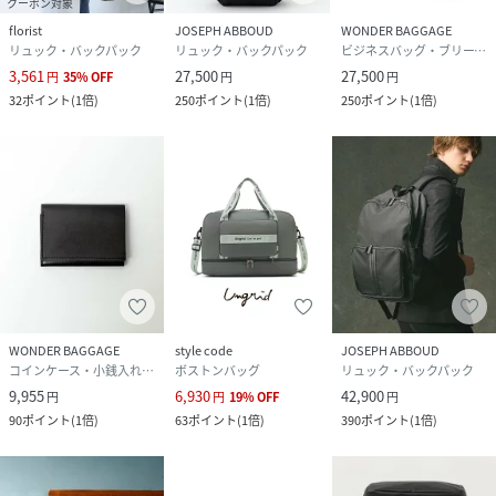
クーポン対象
florist
JOSEPH ABBOUD
WONDER BAGGAGE
リュック・バックパック
リュック・バックパック
ビジネスバッグ・ブリーフケース
3,561
27,500
27,500
円
35
%
OFF
円
円
32
ポイント
(
1倍
)
250
ポイント
(
1倍
)
250
ポイント
(
1倍
)
WONDER BAGGAGE
style code
JOSEPH ABBOUD
コインケース・小銭入れ・札入れ
ボストンバッグ
リュック・バックパック
9,955
6,930
42,900
円
円
19
%
OFF
円
90
ポイント
(
1倍
)
63
ポイント
(
1倍
)
390
ポイント
(
1倍
)