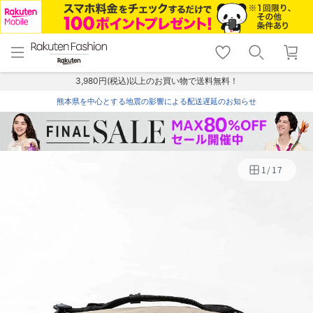
menu
home
search
favorite_border
shopping_cart
lock_outline
メニュー
トップ
検索
お気に入り
カート
ログイン
3,980円(税込)以上のお買い物で送料無料！
熊本県を中心とする地震の影響による配送遅延のお知らせ
1
/
17