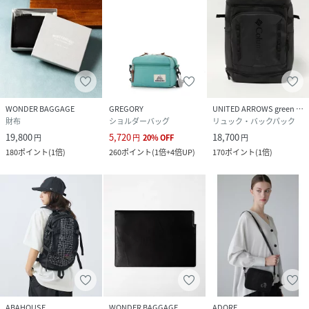
WONDER BAGGAGE
GREGORY
UNITED ARROWS green label relaxing
財布
ショルダーバッグ
リュック・バックパック
19,800
5,720
18,700
円
円
20
%
OFF
円
180
ポイント
(
1倍
)
260
ポイント
(
1倍+4倍UP
)
170
ポイント
(
1倍
)
ABAHOUSE
WONDER BAGGAGE
ADORE