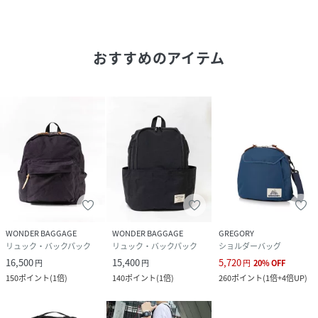
おすすめのアイテム
WONDER BAGGAGE
WONDER BAGGAGE
GREGORY
リュック・バックパック
リュック・バックパック
ショルダーバッグ
16,500
15,400
5,720
円
円
円
20
%
OFF
150
ポイント
(
1倍
)
140
ポイント
(
1倍
)
260
ポイント
(
1倍+4倍UP
)