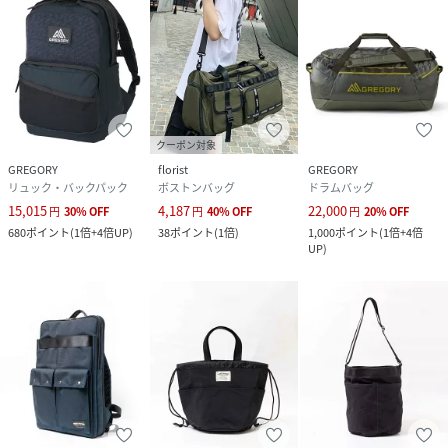
クーポン対象
GREGORY
florist
GREGORY
リュック・バックパック
ボストンバッグ
ドラムバッグ
15,015
4,187
22,000
円
30
%
OFF
円
40
%
OFF
円
20
%
OFF
680
ポイント
(
1倍+4倍UP
)
38
ポイント
(
1倍
)
1,000
ポイント
(
1倍+4倍
UP
)