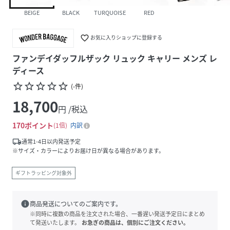
BEIGE
BLACK
TURQUOISE
RED
favorite_border
お気に入りショップに登録する
ファンデイダッフルザック リュック キャリー メンズ レ
ディース
star_border
star_border
star_border
star_border
star_border
(
-
件
)
18,700
円 /税込
170
ポイント
1倍
内訳
local_shipping
通常1-4日以内発送予定
※サイズ・カラーによりお届け日が異なる場合があります。
ギフトラッピング対象外
info
商品発送についてのご案内です。
※同時に複数の商品を注文された場合、一番遅い発送予定日にまとめ
て発送いたします。
お急ぎの商品は、個別にご注文ください。