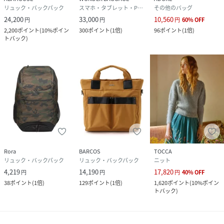
リュック・バックパック
スマホ・タブレット・PCケース/カバー
その他のバッグ
24,200
33,000
10,560
円
円
円
60
%
OFF
2,200
ポイント
(
10%ポイン
300
ポイント
(
1倍
)
96
ポイント
(
1倍
)
トバック
)
Rora
BARCOS
TOCCA
リュック・バックパック
リュック・バックパック
ニット
4,219
14,190
17,820
円
円
円
40
%
OFF
38
ポイント
(
1倍
)
129
ポイント
(
1倍
)
1,620
ポイント
(
10%ポイン
トバック
)