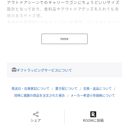
アウトドアシーンでのキャリーワゴンにちょうどいいサイズ
設計となっており、食料品やアウトドアグッズを入れても余
裕のあるサイズ感。
本体材は塩縮加工されたナイロンを使用。コシがありながら
も驚くほど軽量となっている。
前面に一室のメッシュポケット、長さ調整により3wayに活
more
用できるショルダーテープなど、さまざまな機能性も魅力的
なアイテム。
性別タイプ
ユニセックス
redeem
ギフトラッピングサービスについて
原産国
日本
発送日・在庫表記について
置き配について
交換・返品について
素材
塩縮ナイロン
同時に複数の商品を注文された場合
メーカー希望小売価格について
サイズ
FREE
品番
PQ5681_WB
(
WB-S-014-2-F PQ5681
)
シェア
ROOMに投稿