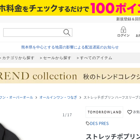
新規登録＆回答
熊本県を中心とする地震の影響による配送遅延のお知らせ
カテゴリから探す
セールから探す
すべてのアイテム
ワン・オーバーオール
オールインワン・つなぎ
ストレッチポプリン ハーフスリーブ
navigate_next
navigate_next
favorite_border
お気
1
/
17
DES PRES
sell
ストレッチポプリン