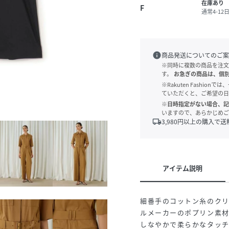
在庫あり
F
通常4-1
info
商品発送についてのご案
※同時に複数の商品を注文
す。
お急ぎの商品は、個
※Rakuten Fashi
ていただくと、ご希望の日
※日時指定がない場合、記
いますので、あらかじめご
local_shipping
3,980
円以上の購入で送
アイテム説明
細番手のコットン糸のク
ルメーカーのポプリン素
しなやかで柔らかなタッ