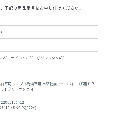
は、下記の商品番号をお申し付けください。
2
ス
75％ ナイロン21％ ポリウレタン4％
漂白不可|タンブル乾燥不可|自然乾燥|アイロン仕上げ可|ドラ
エットクリーニング可
_22065106412
06412-45-99 PQ2224
)