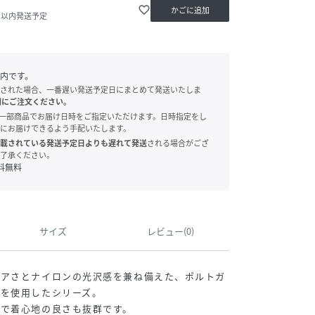
favorite_border
かごに追加
2日以内発送予定
内です。
された場合、一番遅い発送予定日にまとめて発送いたしま
別にご注文ください。
onでは、一部商品でお届け日時をご指定いただけます。日時指定をし
にお届けできるよう手配いたします。
載されている発送予定日よりも遅れて発送
される場合がござ
了承ください。
料無料
サイズ
レビュー(0)
リアさとナイロンの光沢感を兼ね備えた、ポルトガ
材を使用したシリーズ。
チで着心地の良さも抜群です。