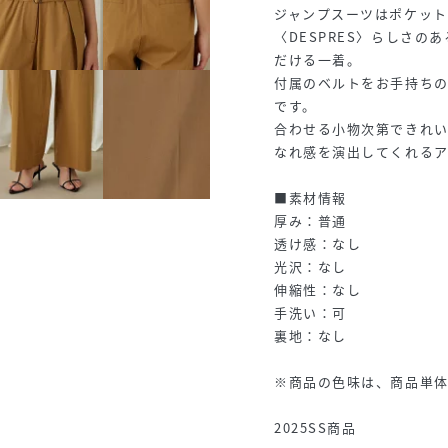
ジャンプスーツはポケット
〈DESPRES〉らしさ
だける一着。
付属のベルトをお手持ち
です。
合わせる小物次第できれ
なれ感を演出してくれるア
■素材情報
厚み：普通
透け感：なし
光沢：なし
伸縮性：なし
手洗い：可
裏地：なし
※商品の色味は、商品単
2025SS商品