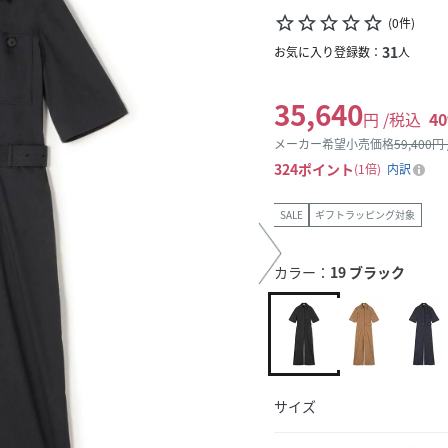
star_border
star_border
star_border
star_border
star_border
(
0
件
)
31
お気に入り登録数：
人
35,640
円 /税込
40
メーカー希望小売価格
59,400
円
324
ポイント
1倍
内訳
SALE
ギフトラッピング対象
カラー：
19 ブラック
サイズ