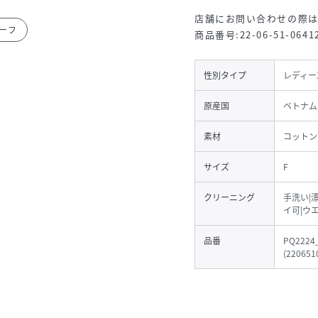
店舗にお問い合わせの際
ーフ
商品番号:22-06-51-0641
性別タイプ
レディー
原産国
ベトナム
素材
コットン
サイズ
F
クリーニング
手洗い|
イ可|ウ
品番
PQ2224
(
220651