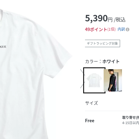
5,390
円 /税込
49
ポイント
1倍
内訳
ギフトラッピング対象
カラー：
ホワイト
サイズ
取り寄せ(
Free
4-15日以