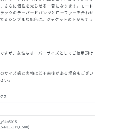
ば、さらに個性を光らせる一着になります。モード
ブラックのテーパードパンツとローファーを合わせ
立てるシンプルな配色に。ジャケットの下からチラ
ムですが、女性もオーバーサイズとしてご使用頂け
示のサイズ感と実物は若干前後がある場合もござい
さい。
クス
_y3ko5015
15-NE1-1 PQ1580
)