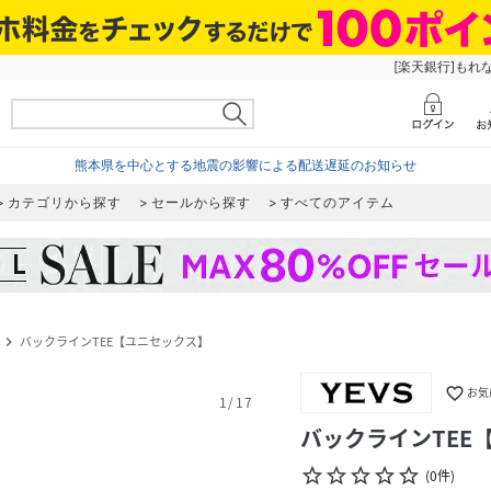
[楽天銀行]もれ
熊本県を中心とする地震の影響による配送遅延のお知らせ
カテゴリから探す
セールから探す
すべてのアイテム
バックラインTEE【ユニセックス】
navigate_next
favorite_border
お気
1
/
17
バックラインTEE
star_border
star_border
star_border
star_border
star_border
(
0
件
)