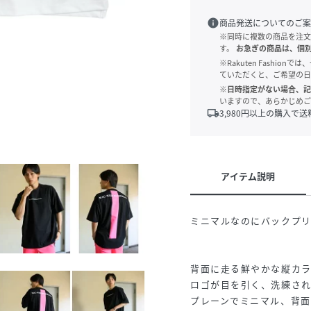
info
商品発送についてのご案
※同時に複数の商品を注文
す。
お急ぎの商品は、個
※Rakuten Fashi
ていただくと、ご希望の日
※日時指定がない場合、記
いますので、あらかじめご
local_shipping
3,980
円以上の購入で送
アイテム説明
ミニマルなのにバックプ
背面に走る鮮やかな縦カラーラ
ロゴが目を引く、洗練され
プレーンでミニマル、背面