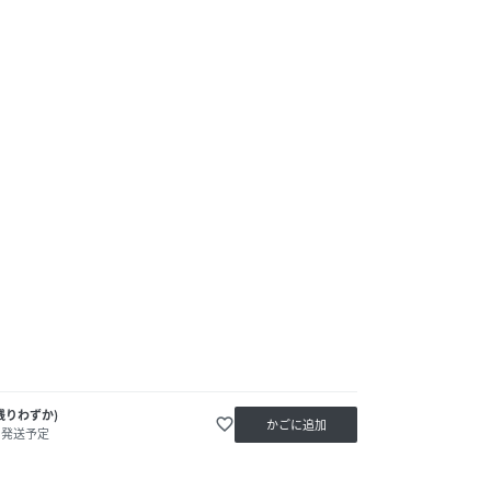
残りわずか)
favorite_border
かごに追加
内発送予定