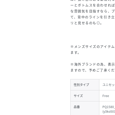
ーとボトムスを合わせれ
な雰囲気を目指すなら、
て、背中のラインを引き
リと見せるのも◎。
※メンズサイズのアイテ
ます。
※海外ブランドの為、表
ますので、予めご了承くだ
性別タイプ
ユニセッ
サイズ
Free
品番
PQ1580
(
y3ko50