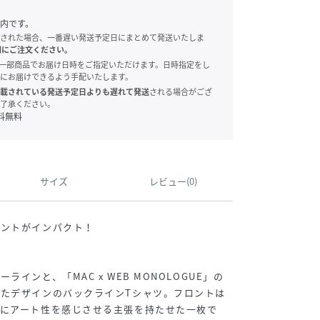
内です。
された場合、一番遅い発送予定日にまとめて発送いたしま
別にご注文ください。
onでは、一部商品でお届け日時をご指定いただけます。日時指定をし
にお届けできるよう手配いたします。
載されている発送予定日よりも遅れて発送
される場合がござ
了承ください。
料無料
サイズ
レビュー(0)
リントがインパクト！
インと、「MAC x WEB MONOLOGUE」の
たデザインのバックラインTシャツ。フロントは
にアート性を感じさせる主張を持たせた一枚で