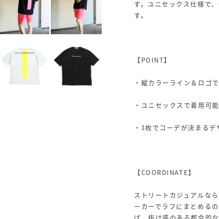
す。ユニセックス仕様で
す。
【POINT】
・縦カラーライン＆ロゴ
・ユニセックスで着用可
・1枚でコーデが決まるデ
【COORDINATE】
ストリートカジュアルな
ーカーでラフにまとめるの
ば、抜け感のある都会的