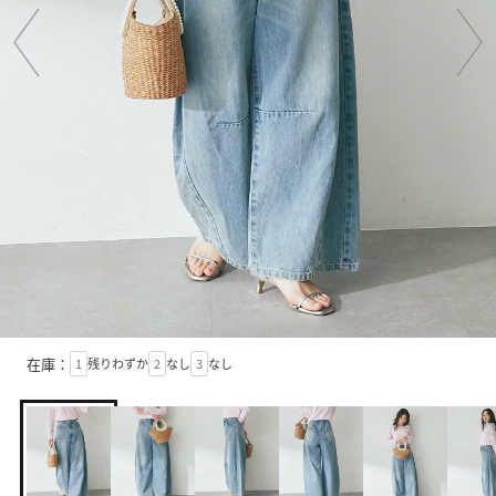
在庫：
1
残りわずか
2
なし
3
なし