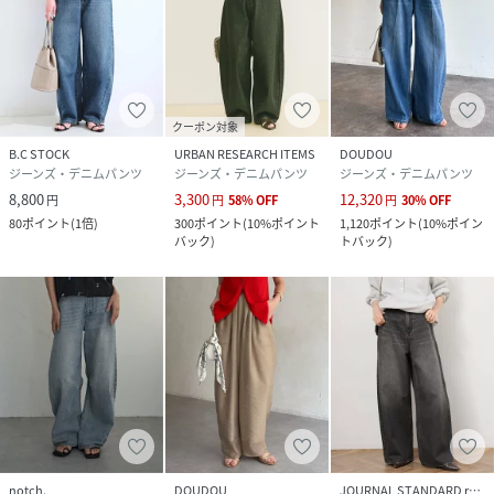
クーポン対象
B.C STOCK
URBAN RESEARCH ITEMS
DOUDOU
ジーンズ・デニムパンツ
ジーンズ・デニムパンツ
ジーンズ・デニムパンツ
8,800
3,300
12,320
円
円
58
%
OFF
円
30
%
OFF
80
ポイント
(
1倍
)
300
ポイント
(
10%ポイント
1,120
ポイント
(
10%ポイン
バック
)
トバック
)
notch.
DOUDOU
JOURNAL STANDARD relume