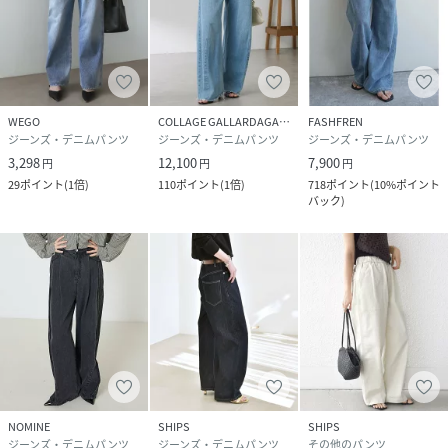
(
LBZ1052203A0001-1-9 PQ0100
)
WEGO
COLLAGE GALLARDAGALANTE
FASHFREN
ジーンズ・デニムパンツ
ジーンズ・デニムパンツ
ジーンズ・デニムパンツ
3,298
12,100
7,900
円
円
円
29
ポイント
(
1倍
)
110
ポイント
(
1倍
)
718
ポイント
(
10%ポイント
バック
)
NOMINE
SHIPS
SHIPS
ジーンズ・デニムパンツ
ジーンズ・デニムパンツ
その他のパンツ