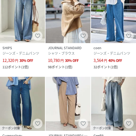
SHIPS
JOURNAL STANDARD
coen
ジーンズ・デニムパンツ
シャツ・ブラウス
ジーンズ・デニムパンツ
12,320
10,780
3,564
円
30
%
OFF
円
30
%
OFF
円
40
%
OFF
112
ポイント
(
1倍
)
98
ポイント
(
1倍
)
32
ポイント
(
1倍
)
クーポン対象
クーポン対象
Curensology
JOURNAL STANDARD L'ESSAGE
GeeRA