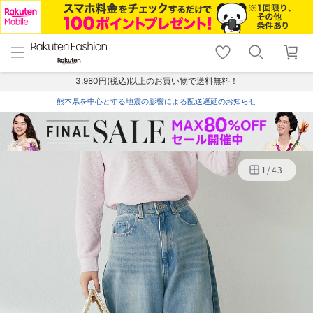
menu
home
search
favorite_border
shopping_cart
lock_outline
メニュー
トップ
検索
お気に入り
カート
ログイン
3,980円(税込)以上のお買い物で送料無料！
熊本県を中心とする地震の影響による配送遅延のお知らせ
1
/
43