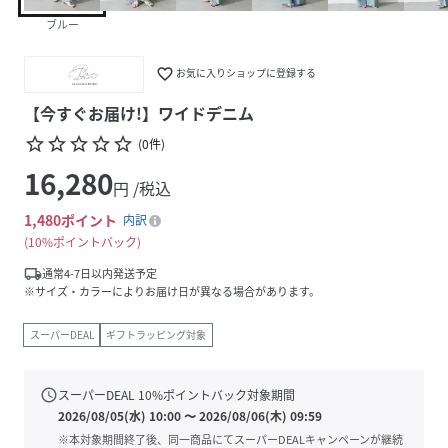
ブルー
favorite_border
お気に入りショップに登録する
【今すぐお届け!】ワイドデニム
star_border
star_border
star_border
star_border
star_border
(
0
件
)
16,280
円 /税込
1,480
ポイント
内訳
10%ポイントバック
local_shipping
通常4-7日以内発送予定
※サイズ・カラーによりお届け日が異なる場合があります。
スーパーDEAL
ギフトラッピング対象
schedule
スーパーDEAL
10
%ポイントバック対象期間
2026/08/05(水) 10:00
〜
2026/08/06(木) 09:59
※本対象期間終了後、同一商品にてスーパーDEALキャンペーンが継続