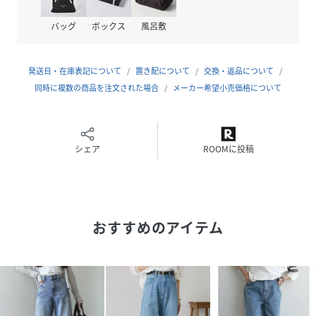
洗濯方法：洗える
バッグ
ボックス
風呂敷
透け感：なし
光沢：なし
裏地：なし
発送日・在庫表記について
置き配について
交換・返品について
生地の厚さ：ふつう
同時に複数の商品を注文された場合
メーカー希望小売価格について
伸縮性：なし
ウエストゴム：あり
ファスナー：あり
ポケット：あり
シェア
ROOMに投稿
性別タイプ
レディース
原産国
中国
おすすめのアイテム
素材
綿100%
サイズ
1、2、3
品番
PQ0100_LBZ1052203A0001