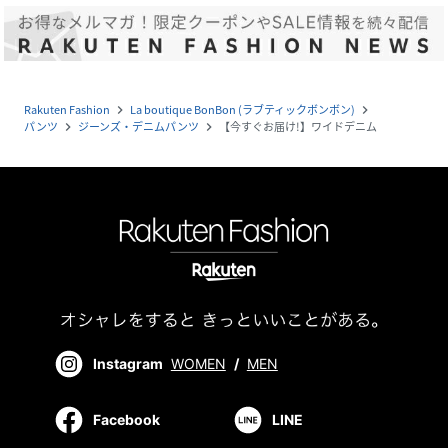
Rakuten Fashion
La boutique BonBon (ラブティックボンボン)
navigate_next
navigate_next
パンツ
ジーンズ・デニムパンツ
【今すぐお届け!】ワイドデニム
navigate_next
navigate_next
Instagram
WOMEN
/
MEN
Facebook
LINE