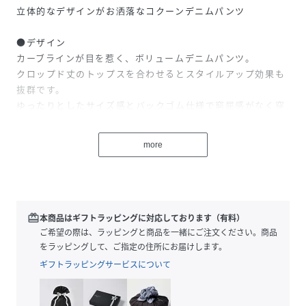
立体的なデザインがお洒落なコクーンデニムパンツ
●デザイン
カーブラインが目を惹く、ボリュームデニムパンツ。
クロップド丈のトップスを合わせるとスタイルアップ効果も
抜群です。
ゆったりとしたサイズ感とバックゴム仕様で窮屈感がなく穿
き心地抜群の、洗練された進化系デニムです。
more
●ポイント
・トレンドのカーブデニム
・バックゴム仕様でリラクシーな着用感
・大人カジュアルにぴったり
redeem
本商品はギフトラッピングに対応しております（有料）
●おすすめのコーディネート
ご希望の際は、ラッピングと商品を一緒にご注文ください。商品
シーズンレスに活躍してくれるアイテム。
をラッピングして、ご指定の住所にお届けします。
トレンドのクロップド丈トップスに合わせたスタイリングが
ギフトラッピングサービスについて
おすすめです。