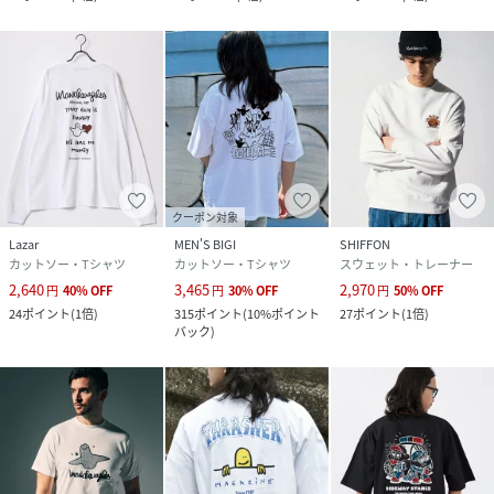
クーポン対象
Lazar
MEN'S BIGI
SHIFFON
カットソー・Tシャツ
カットソー・Tシャツ
スウェット・トレーナー
2,640
3,465
2,970
円
40
%
OFF
円
30
%
OFF
円
50
%
OFF
24
ポイント
(
1倍
)
315
ポイント
(
10%ポイント
27
ポイント
(
1倍
)
バック
)