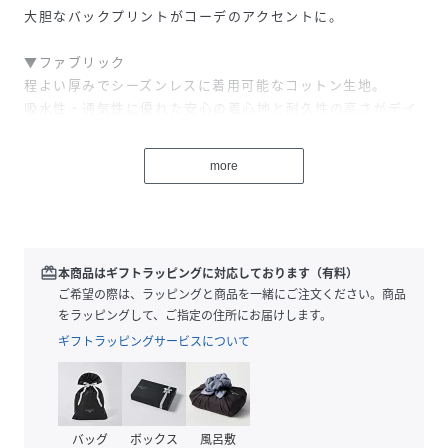
大胆なバックプリントがコーデのアクセントに。
▼ファブリック
程よい厚みでシーズンレスに着用可能なコットン生地。
吸水性・通気性に優れた安心の着心地と耐久性の高さがデイ
リーにうれしいポイント。
more
▼コーディネート
存在感のあるバックプリントを活かしたシンプルなスタイリ
ングがおすすめ。
ワイドなシルエットとギャップを持たせる細身のボトムはも
ちろん、ワイドパンツと合わせた旬顔なリラックスコーデも
redeem
本商品はギフトラッピングに対応しております（有料）
似合います。【MarkGonzalesマークゴンザレス】
ご希望の際は、ラッピングと商品を一緒にご注文ください。商品
レジェンドスケーターマーク・ゴンザレス
をラッピングして、ご指定の住所にお届けします。
(MARKGONZALES)が自身の名前を冠し手掛けるブランドが
ギフトラッピングサービスについて
「MarkGonzales」。様々な絵の具やマーカーペン、フォト
コラージュ、独特の間違ったスペルの文字など独自の手法に
より創り上げられる子供の心を持ち続けている彼ならではの
メッセージ性に溢れた色彩豊かなユニークなデザインが魅力
バッグ
ボックス
風呂敷