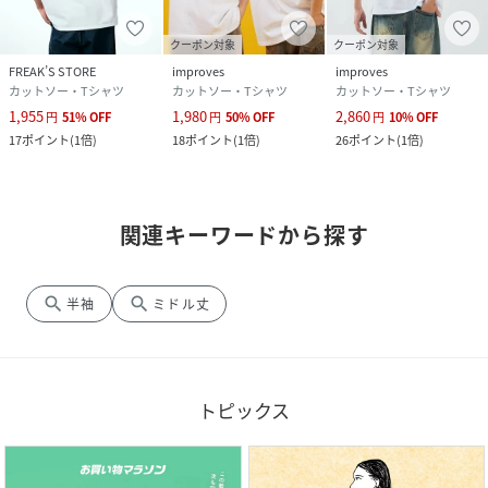
クーポン対象
クーポン対象
FREAK’S STORE
improves
improves
カットソー・Tシャツ
カットソー・Tシャツ
カットソー・Tシャツ
1,955
1,980
2,860
円
51
%
OFF
円
50
%
OFF
円
10
%
OFF
17
ポイント
(
1倍
)
18
ポイント
(
1倍
)
26
ポイント
(
1倍
)
関連キーワードから探す
search
search
半袖
ミドル丈
トピックス