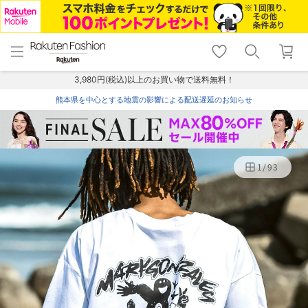
menu
home
search
favorite_border
shopping_cart
lock_outline
メニュー
トップ
検索
お気に入り
カート
ログイン
3,980円(税込)以上のお買い物で送料無料！
熊本県を中心とする地震の影響による配送遅延のお知らせ
1
/
93