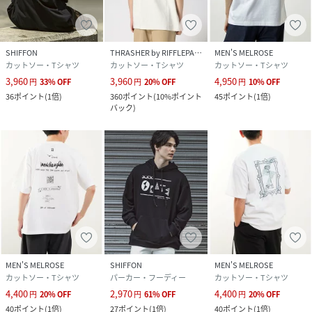
(
MGT-25022W-260-010 PQ0093
)
SHIFFON
THRASHER by RIFFLEPAGE
MEN'S MELROSE
カットソー・Tシャツ
カットソー・Tシャツ
カットソー・Tシャツ
3,960
3,960
4,950
円
33
%
OFF
円
20
%
OFF
円
10
%
OFF
36
ポイント
(
1倍
)
360
ポイント
(
10%ポイント
45
ポイント
(
1倍
)
バック
)
MEN'S MELROSE
SHIFFON
MEN'S MELROSE
カットソー・Tシャツ
パーカー・フーディー
カットソー・Tシャツ
4,400
2,970
4,400
円
20
%
OFF
円
61
%
OFF
円
20
%
OFF
40
ポイント
(
1倍
)
27
ポイント
(
1倍
)
40
ポイント
(
1倍
)