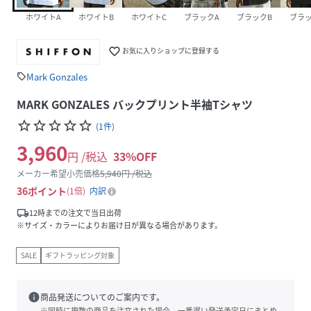
ホワイトA
ホワイトB
ホワイトC
ブラックA
ブラックB
ブラッ
favorite_border
お気に入りショップに登録する
Mark Gonzales
sell
MARK GONZALES バックプリント半袖Tシャツ
star_border
star_border
star_border
star_border
star_border
(
1
件
)
3,960
円 /税込
33
%OFF
メーカー希望小売価格
5,940
円 /税込
36
ポイント
1倍
内訳
local_shipping
12時までの注文で当日出荷
※サイズ・カラーによりお届け日が異なる場合があります。
SALE
ギフトラッピング対象
info
商品発送についてのご案内です。
※同時に複数の商品を注文された場合、一番遅い発送予定日にまとめ