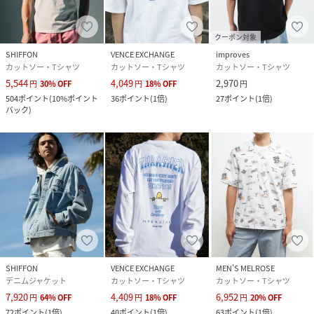
クーポン対象
SHIFFON
VENCE EXCHANGE
improves
カットソー・Tシャツ
カットソー・Tシャツ
カットソー・Tシャツ
5,544
4,049
2,970
円
30
%
OFF
円
18
%
OFF
円
504
ポイント
(
10%ポイント
36
ポイント
(
1倍
)
27
ポイント
(
1倍
)
バック
)
SHIFFON
VENCE EXCHANGE
MEN'S MELROSE
デニムジャケット
カットソー・Tシャツ
カットソー・Tシャツ
7,920
4,409
6,952
円
64
%
OFF
円
18
%
OFF
円
20
%
OFF
72
ポイント
(
1倍
)
40
ポイント
(
1倍
)
63
ポイント
(
1倍
)