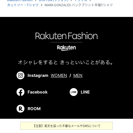
カットソー・Tシャツ
MARK GONZALES バックプリント半袖Tシャツ
navigate_next
Instagram
WOMEN
/
MEN
Facebook
LINE
ROOM
【注意】楽天を装った不審なメールやSMSについて