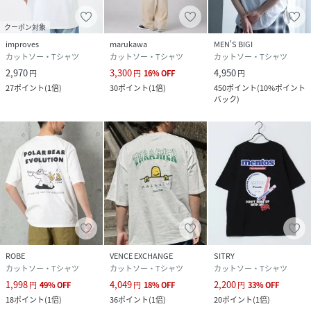
クーポン対象
improves
marukawa
MEN'S BIGI
カットソー・Tシャツ
カットソー・Tシャツ
カットソー・Tシャツ
2,970
3,300
4,950
円
円
16
%
OFF
円
27
ポイント
(
1倍
)
30
ポイント
(
1倍
)
450
ポイント
(
10%ポイント
バック
)
ROBE
VENCE EXCHANGE
SITRY
カットソー・Tシャツ
カットソー・Tシャツ
カットソー・Tシャツ
1,998
4,049
2,200
円
49
%
OFF
円
18
%
OFF
円
33
%
OFF
18
ポイント
(
1倍
)
36
ポイント
(
1倍
)
20
ポイント
(
1倍
)