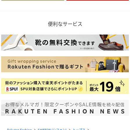
便利なサービス
Rakuten Fashion
SHIFFON (シフォン)
トップス
navigate_next
navigate_next
navigate_next