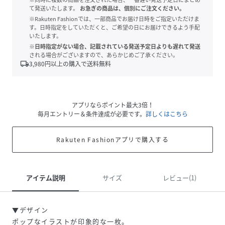
て発送いたします。
お急ぎの商品は、個別にご注文ください。
※Rakuten Fashionでは、一部商品でお届け日時をご指定いただけま
す。日時指定をしていただくと、ご希望の日にお届けできるよう手配
いたします。
※日時指定がない場合、記載されている発送予定日よりも遅れて発送
される場合がございますので、あらかじめご了承ください。
local_shipping
3,980
円以上の購入で送料無料
アプリならポイント最大3倍！
毎月エントリー＆条件達成が必要です。
詳しくはこちら
Rakuten Fashionアプリで購入する
アイテム説明
サイズ
レビュー(1)
▼デザイン
ポップなイラストが印象的な一枚。