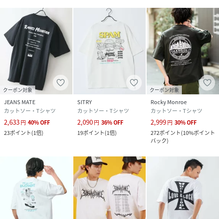
クーポン対象
クーポン対象
JEANS MATE
SITRY
Rocky Monroe
カットソー・Tシャツ
カットソー・Tシャツ
カットソー・Tシャツ
2,633
2,090
2,999
円
40
%
OFF
円
36
%
OFF
円
30
%
OFF
23
ポイント
(
1倍
)
19
ポイント
(
1倍
)
272
ポイント
(
10%ポイント
バック
)