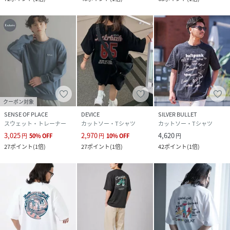
クーポン対象
SENSE OF PLACE
DEVICE
SILVER BULLET
スウェット・トレーナー
カットソー・Tシャツ
カットソー・Tシャツ
3,025
2,970
4,620
円
50
%
OFF
円
10
%
OFF
円
27
ポイント
(
1倍
)
27
ポイント
(
1倍
)
42
ポイント
(
1倍
)