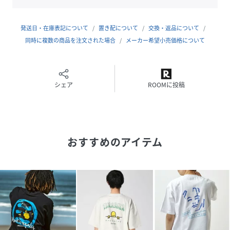
的。10年以上も契約を続けるadidasのコラボスニーカーや
NEWERA、近年はSUPREME各店にMarkGonzalesの作品が
必ず展示されるなど活動は非常に多彩で、世界中に多くのフ
発送日・在庫表記について
置き配について
交換・返品について
ァンがいることでも知られている。
同時に複数の商品を注文された場合
メーカー希望小売価格について
ATTENTION
商品写真はできる限り現品を再現するように心がけています
が、ご利用のモニターにより差異が生じます。
シェア
ROOMに投稿
サイズや重さなどに多少の個体差が生じる場合がございま
す。
製品の仕様およびデザインは改善等のため、予告なく変更す
る場合がございます。
おすすめのアイテム
性別タイプ
メンズ
素材
綿100%
サイズ
M、L、XL
品番
PQ0093_MGT