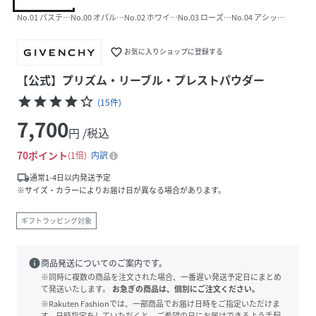
No.01 パステル・シフォン
No.00 オパルセント・チュール
No.02 ホワイト・サテン
No.03 ローズ・ヴェイル
No.04 アシッド・シフ
favorite_border
お気に入りショップに登録する
【公式】プリズム・リーブル・プレストパウダー
star
star
star
star
star_border
(
15
件
)
7,700
円 /税込
70
ポイント
1倍
内訳
local_shipping
通常1-4日以内発送予定
※サイズ・カラーによりお届け日が異なる場合があります。
ギフトラッピング対象
info
商品発送についてのご案内です。
※同時に複数の商品を注文された場合、一番遅い発送予定日にまとめ
て発送いたします。
お急ぎの商品は、個別にご注文ください。
※Rakuten Fashionでは、一部商品でお届け日時をご指定いただけま
す。日時指定をしていただくと、ご希望の日にお届けできるよう手配