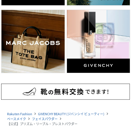
性別タイプ
ユニセックス
原産国
海外製
※商品の改良等により原産国等の表示内容が変
更になる場合があります。実際の原産国は商品
の表示をご確認ください。
サイズ
-
品番
PP9931_F00000330
(
F00000330-166-000 PP9931
)
広告文責
販売元：楽天グループ株式会社
＜お電話でのお問い合わせ＞
固定電話からのお問い合わせ
0120-542-065（フリーダイヤル）
Rakuten Fashion
GIVENCHY BEAUTY (ジバンシイ ビューティー)
navigate_next
navigate_next
携帯・公衆電話からのお問い合わせ
ベースメイク
フェイスパウダー
navigate_next
navigate_next
【公式】プリズム・リーブル・プレストパウダー
050-5577-7001（有料）