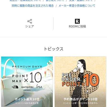
ソフトなバイオレットとピンクのニュアンスが、なめらかに
同時に複数の商品を注文された場合
メーカー希望小売価格について
肌トーンを整えるユニバーサルハーモニー。*2
No.01パステル・シフォン
貴族性をまとう、凛と澄み切った仕上がりのクールビューテ
シェア
ROOMに投稿
ィーな透明感へ。
赤みや黄味、茶ぐすみを補整するグリーンとパープルに、淡
いブルーが透き通る透明感を与えるパステルハーモニー。*2
トピックス
No.02ホワイト・サテン
ほんのりパープルがかったホワイトが透明感のある輝きを与
え、ぬくもりのあるイエローが明るさを添える、ヌーディで
ナチュラルな透明感へ。*2
No.03ローズ・ヴェイル
多様なニュアンスのピンクとベージュが、幸福感のあるふわ
っとした血色感を引き出し、内側からにじむようなロージー
な透明感へ。*2