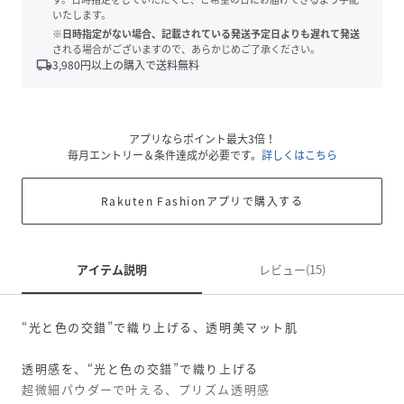
いたします。
※日時指定がない場合、記載されている発送予定日よりも遅れて発送
される場合がございますので、あらかじめご了承ください。
local_shipping
3,980
円以上の購入で送料無料
アプリならポイント最大3倍！
毎月エントリー＆条件達成が必要です。
詳しくはこちら
Rakuten Fashionアプリで購入する
アイテム説明
レビュー(15)
“光と色の交錯”で織り上げる、透明美マット肌
透明感を、“光と色の交錯”で織り上げる
超微細パウダーで叶える、プリズム透明感