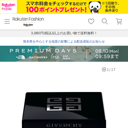
menu
home
search
favorite_border
shopping_cart
lock_outline
メニュー
トップ
検索
お気に入り
カート
ログイン
3,980円(税込)以上のお買い物で送料無料！
熊本県を中心とする地震の影響による配送遅延のお知らせ
1
/
17