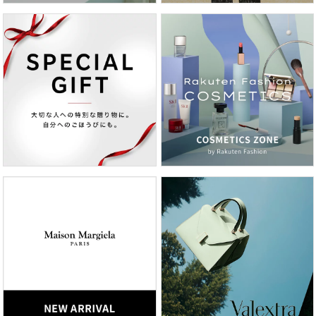
No.04アシッド・シフォン
グリーンとパープルが肌の赤みやくすみを補整し、アプリコ
ットのニュアンスが生命感を引き出す、ヘルシーな透明感
へ。*2
*1シリカ（メイクアップ効果）、ペンチレングリコール、カ
プリリルグリコール、グリセリン（いずれも保湿成分）、ス
テアロイルオキシステアリン酸オクチルドデシル（整肌成
分）
*2メイクアップ効果による
・メーカー名又は販売者名：ジバンシイ
・商品区分：化粧品
・原産国：海外製
※商品の改良等により原産国等の表示内容が変更になる場合
があります。実際の原産国は商品の表示をご確認ください。