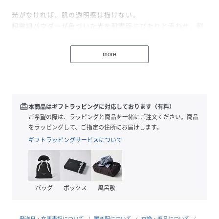
光がなければ、肌の透明感は描けない。
超微細パウダーが色づいた光を肌表面にぴたりと添わせ、軽
やかに実現する色補整とカバー力。
more
潤いを宿した柔らかなつけ心地で乾燥知らず、透明美マット
肌を一日中キープします。
マイクロナイズドパウダーが、色づいた光を肌表面にぴたり
と添わせ、毛穴・色ムラをしっかりカバー。軽いつけ心地
redeem
本商品はギフトラッピングに対応しております（有料）
で、素肌感のある透明美肌仕上がりを1日中キープします。
ご希望の際は、ラッピングと商品を一緒にご注文ください。商品
をラッピングして、ご指定の住所にお届けします。
エモリエントマットテクノロジー*1を採用。肌に潤いを与
ギフトラッピングサービスについて
え、透明感をもたらしながら、テカリを抑え、滑らかなマッ
トの仕上がりを両立。素肌感のある透明美マット肌を実現し
ます。
バッグ
ボックス
風呂敷
No.00オパルセント・チュール
神秘性をまとう、ほのかに発光するような、柔らかな明るさ
をたたえた透明感へ。
発送日・在庫表記について
置き配について
交換・返品について