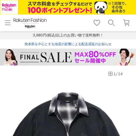
menu
home
search
favorite_border
shopping_cart
lock_outline
メニュー
トップ
検索
お気に入り
カート
ログイン
3,980円(税込)以上のお買い物で送料無料！
熊本県を中心とする地震の影響による配送遅延のお知らせ
1
/
24