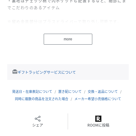
・裏地はチェック柄で内ポケットも配置するなど、細部にま
でこだわりのあるアイテム
※留め金具部分はプラスドライバーで取り外し可能です。
留め具は取れやすい為、ドライバーでしっかりと締めていた
だき、
more
ゆるみがないかご確認の上、ご使用下さい。
洗濯時は留め具は外してください。
【詳細】
・透け感：なし
redeem
ギフトラッピングサービスについて
・伸縮性：なし
・生地の厚さ：普通
・裏地：あり
発送日・在庫表記について
置き配について
交換・返品について
・シルエット：ベーシック
同時に複数の商品を注文された場合
メーカー希望小売価格について
【着用サイズ】
BLACK着用 model：H183 着用サイズ：L
シェア
ROOMに投稿
OLIVE着用 model：H182 着用サイズ：L
BEIGE着用 model：H183・H185 着用サイズ：L