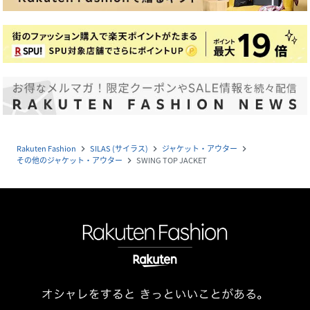
Rakuten Fashion
SILAS (サイラス)
ジャケット・アウター
navigate_next
navigate_next
navigate_next
その他のジャケット・アウター
SWING TOP JACKET
navigate_next