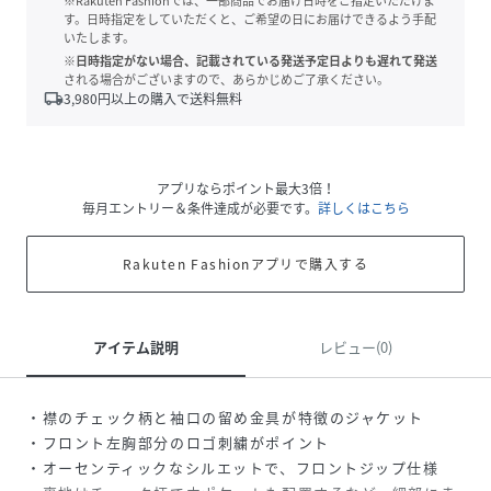
※Rakuten Fashionでは、一部商品でお届け日時をご指定いただけま
す。日時指定をしていただくと、ご希望の日にお届けできるよう手配
いたします。
※日時指定がない場合、記載されている発送予定日よりも遅れて発送
される場合がございますので、あらかじめご了承ください。
local_shipping
3,980
円以上の購入で送料無料
アプリならポイント最大3倍！
毎月エントリー＆条件達成が必要です。
詳しくはこちら
Rakuten Fashionアプリで購入する
アイテム説明
レビュー(0)
・襟のチェック柄と袖口の留め金具が特徴のジャケット
・フロント左胸部分のロゴ刺繍がポイント
・オーセンティックなシルエットで、フロントジップ仕様