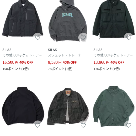
で、予めご了承ください。
・商品の色味の目安は、商品単体の画像をご参照ください。
・画像の商品はサンプルとなります。実際の商品と色味、仕
様、加工、サイズ、素材等が若干異なる場合がございます。
・予約商品など一部商品につきましては、生産の都合上、お
届け時期が前後する場合がございます。
商品コード 110253021001
SILAS
SILAS
SILAS
その他のジャケット・アウター
スウェット・トレーナー
その他のジャケット・アウター
(店舗でお問い合わせの際には、上記品番をお伝え下さい。)
16,500
8,580
13,860
円
40
%
OFF
円
40
%
OFF
円
40
%
OFF
150
ポイント
(
1倍
)
78
ポイント
(
1倍
)
126
ポイント
(
1倍
)
サイズ/着丈/肩幅/袖丈/胸囲
M/64/50/61.5/122
L/67/52/63/128
性別タイプ
メンズ
原産国
中国製
素材
表地:綿100% 裏地:綿81% ポリエステル18% レ
ーヨン1%