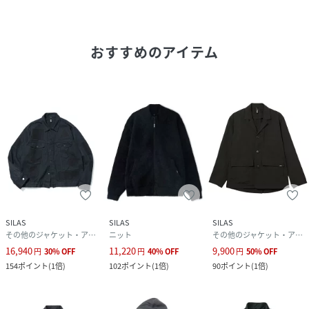
【SILAS（サイラス）】
1998年、イースト・ロンドンにて”SLAM CITY SKATES”の
おすすめのアイテム
オリジナルブランドである”Holmes”に携わっていた、ラッ
セル・ウォーターマン/ Russell Watermanとソフィア・マ
リア・プランテラ/ Sofia Maria Pranteraの2人が独立し立
ち上げたロンドン発のストリートブランド。
「イーストロンドンストリート」と「ストリートシック」を
コンセプトに、上品な雰囲気を持つストリートウェアを提
案。
【取り扱い注意事項】
SILAS
SILAS
SILAS
・アテンションタグ・洗濯表示を必ずご確認の上、ご使用下
その他のジャケット・アウター
ニット
その他のジャケット・アウター
さい。
16,940
11,220
9,900
円
30
%
OFF
円
40
%
OFF
円
50
%
OFF
・画像の商品は光の照射や角度により、実物と色味が異なる
154
ポイント
(
1倍
)
102
ポイント
(
1倍
)
90
ポイント
(
1倍
)
場合がございます。
また表示のサイズ感と実物は若干異なる場合もございますの