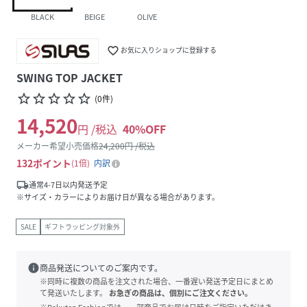
BLACK
BEIGE
OLIVE
favorite_border
お気に入りショップに登録する
SWING TOP JACKET
star_border
star_border
star_border
star_border
star_border
(
0
件
)
14,520
円 /税込
40
%OFF
メーカー希望小売価格
24,200
円 /税込
132
ポイント
1倍
内訳
local_shipping
通常4-7日以内発送予定
※サイズ・カラーによりお届け日が異なる場合があります。
SALE
ギフトラッピング対象外
info
商品発送についてのご案内です。
※同時に複数の商品を注文された場合、一番遅い発送予定日にまとめ
て発送いたします。
お急ぎの商品は、個別にご注文ください。