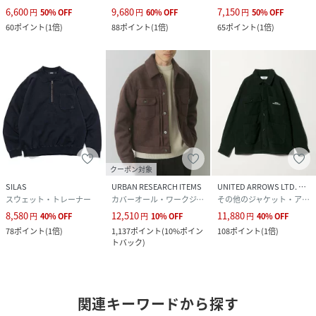
6,600
9,680
7,150
円
50
%
OFF
円
60
%
OFF
円
50
%
OFF
60
ポイント
(
1倍
)
88
ポイント
(
1倍
)
65
ポイント
(
1倍
)
クーポン対象
SILAS
URBAN RESEARCH ITEMS
UNITED ARROWS LTD. OUTLET
スウェット・トレーナー
カバーオール・ワークジャケット
その他のジャケット・アウター
8,580
12,510
11,880
円
40
%
OFF
円
10
%
OFF
円
40
%
OFF
78
ポイント
(
1倍
)
1,137
ポイント
(
10%ポイン
108
ポイント
(
1倍
)
トバック
)
関連キーワードから探す