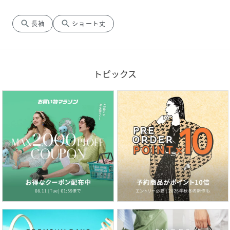
search
search
長袖
ショート丈
トピックス