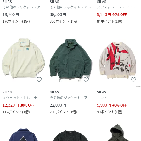
SILAS
SILAS
SILAS
その他のジャケット・アウター
その他のジャケット・アウター
スウェット・トレーナー
サイズ
M、L
18,700
38,500
9,240
円
円
円
40
%
OFF
170
ポイント
(
1倍
)
350
ポイント
(
1倍
)
84
ポイント
(
1倍
)
品番
PP9846_110253021001
(
110253021001-10-004 PP9846
)
SILAS
SILAS
SILAS
スウェット・トレーナー
その他のジャケット・アウター
ニット
12,320
22,000
9,900
円
30
%
OFF
円
円
40
%
OFF
112
ポイント
(
1倍
)
200
ポイント
(
1倍
)
90
ポイント
(
1倍
)