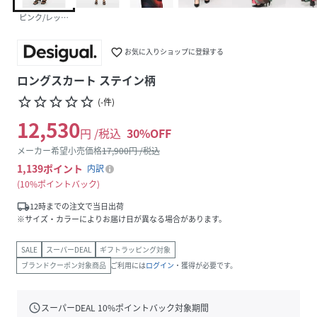
ピンク/レッド/3092
favorite_border
お気に入りショップに登録する
ロングスカート ステイン柄
star_border
star_border
star_border
star_border
star_border
(
-
件
)
12,530
円 /税込
30
%OFF
メーカー希望小売価格
17,900
円 /税込
1,139
ポイント
内訳
10%ポイントバック
local_shipping
12時までの注文で当日出荷
※サイズ・カラーによりお届け日が異なる場合があります。
SALE
スーパーDEAL
ギフトラッピング対象
ブランドクーポン対象商品
ご利用には
ログイン
・獲得が必要です。
schedule
スーパーDEAL
10
%ポイントバック対象期間