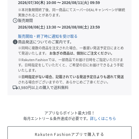
2026/07/30(木) 10:00
〜
2026/08/11(火) 09:59
※本対象期間終了後、同一商品にてスーパーDEALキャンペーンが継続
実施されることがあります。
schedule
販売期間
2026/08/08(土) 13:30
〜
2026/08/08(土) 23:59
販売開始・終了時に通知を受け取る
info
商品発送についてのご案内です。
※同時に複数の商品を注文された場合、一番遅い発送予定日にまとめ
て発送いたします。
お急ぎの商品は、個別にご注文ください。
※Rakuten Fashionでは、一部商品でお届け日時をご指定いただけま
す。日時指定をしていただくと、ご希望の日にお届けできるよう手配
いたします。
※日時指定がない場合、記載されている発送予定日よりも遅れて発送
される場合がございますので、あらかじめご了承ください。
local_shipping
3,980
円以上の購入で送料無料
アプリならポイント最大3倍！
毎月エントリー＆条件達成が必要です。
詳しくはこちら
Rakuten Fashionアプリで購入する