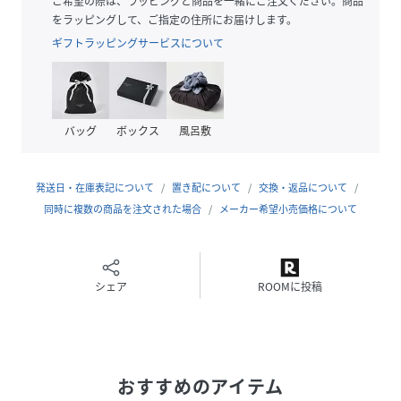
ご希望の際は、ラッピングと商品を一緒にご注文ください。商品
の自分を呼び覚ます鮮やかなカラーやプリント、他とは一味
をラッピングして、ご指定の住所にお届けします。
違うスタイルはファッションを楽しくするものばかりです。
ギフトラッピングサービスについて
モデル身長：162cm 着用サイズ：ﾋﾟﾝｸ/ﾚｯﾄﾞ/3092/M
バッグ
ボックス
風呂敷
性別タイプ
ユニセックス
原産国
トルコ
発送日・在庫表記について
置き配について
交換・返品について
素材
同時に複数の商品を注文された場合
ポリエステル96%
メーカー希望小売価格について
ポリウレタン4%
サイズ
XS、S、M、L、XL
シェア
ROOMに投稿
クリーニング
洗濯機洗い可
品番
PP9220_25SWFWXB
(
25SWFWXB-731-383 PP9220
)
おすすめのアイテム