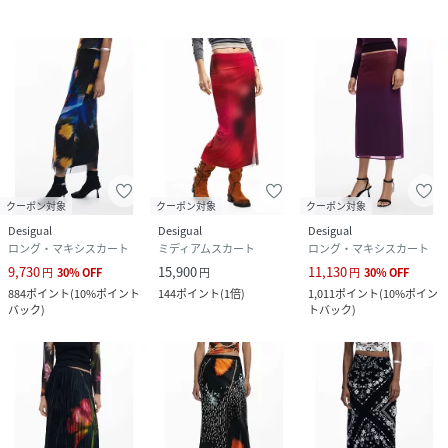
クーポン対象
クーポン対象
クーポン対象
Desigual
Desigual
Desigual
ロング・マキシスカート
ミディアムスカート
ロング・マキシスカート
9,730
15,900
11,130
円
30
%
OFF
円
円
30
%
OFF
884
ポイント
(
10%ポイント
144
ポイント
(
1倍
)
1,011
ポイント
(
10%ポイン
バック
)
トバック
)