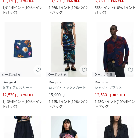
11,130
13,929
6,230
円
30
%
OFF
円
30
%
OFF
円
30
%
OFF
1,011
ポイント
(
10%ポイン
1,266
ポイント
(
10%ポイン
566
ポイント
(
10%ポイント
トバック
)
トバック
)
バック
)
クーポン対象
クーポン対象
クーポン対象
Desigual
Desigual
Desigual
ミディアムスカート
ロング・マキシスカート
シャツ・ブラウス
12,530
15,900
12,530
円
30
%
OFF
円
円
30
%
OFF
1,139
ポイント
(
10%ポイン
1,445
ポイント
(
10%ポイン
1,139
ポイント
(
10%ポイン
トバック
)
トバック
)
トバック
)