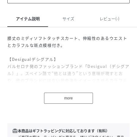
アイテム説明
サイズ
レビュー(-)
膝丈のミディソフトタッチスカート、伸縮性のあるウエスト
とカラフルな斑点模様付き。
【Desigualデシグアル】
バルセロナ発のファッションブランド「Desigual（デシグア
ル）」。スペイン語で“他とは違う”という意味が現すとお
り、他のブランドにはない地中海をイメージさせるカラフル
な色使いやエキゾチックなパターン、パッチワークやデニム
など着る人の個性を引き立てるアイテムを展開。デイリーに
more
も、ドレスアップにも活躍する幅広いデザインが魅力。レデ
ィースだけではなく、メンズやシューズなど幅広いラインナ
ップを展開。ブランド名にもなっているDesigual(他とは違
う)は、自分自身が他の人と違うことがどれだけ大切で楽しい
ことなのかを改めて感じてもらいたいという私たちの願いが
redeem
本商品はギフトラッピングに対応しております（有料）
込められています。 自由で楽しく、カラフルで前向き。本当