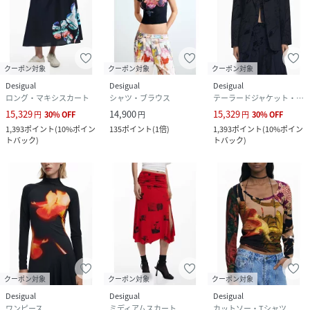
クーポン対象
クーポン対象
クーポン対象
Desigual
Desigual
Desigual
ロング・マキシスカート
シャツ・ブラウス
テーラードジャケット・ブレザー
15,329
14,900
15,329
円
30
%
OFF
円
円
30
%
OFF
1,393
ポイント
(
10%ポイン
135
ポイント
(
1倍
)
1,393
ポイント
(
10%ポイン
トバック
)
トバック
)
クーポン対象
クーポン対象
クーポン対象
Desigual
Desigual
Desigual
ワンピース
ミディアムスカート
カットソー・Tシャツ