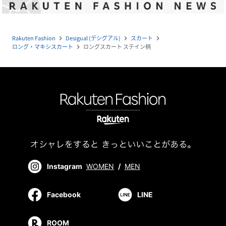
Rakuten Fashion
Desigual (デシグアル)
スカート
navigate_next
navigate_next
navigate_next
ロング・マキシスカート
ロングスカート ステイン柄
navigate_next
Instagram
WOMEN
/
MEN
Facebook
LINE
ROOM