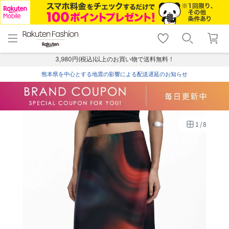
menu
home
search
favorite_border
shopping_cart
lock_outline
メニュー
トップ
検索
お気に入り
カート
ログイン
3,980円(税込)以上のお買い物で送料無料！
熊本県を中心とする地震の影響による配送遅延のお知らせ
1
/
8