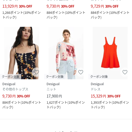
13,929
9,730
9,729
円
30
%
OFF
円
30
%
OFF
円
30
%
OFF
1,266
ポイント
(
10%ポイン
884
ポイント
(
10%ポイント
884
ポイント
(
10%ポイント
トバック
)
バック
)
バック
)
クーポン対象
クーポン対象
クーポン対象
Desigual
Desigual
Desigual
その他のトップス
ニット
ドレス
9,730
17,900
15,329
円
30
%
OFF
円
円
30
%
OFF
884
ポイント
(
10%ポイント
1,627
ポイント
(
10%ポイン
1,393
ポイント
(
10%ポイン
バック
)
トバック
)
トバック
)