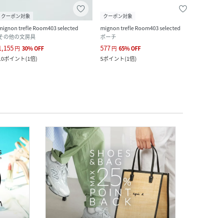
クーポン対象
クーポン対象
クー
mignon trefle Room403 selected
mignon trefle Room403 selected
migno
その他の文房具
ポーチ
ポー
1,155
577
1,155
円
30
%
OFF
円
65
%
OFF
10
ポイント
(
1倍
)
5
ポイント
(
1倍
)
10
ポ