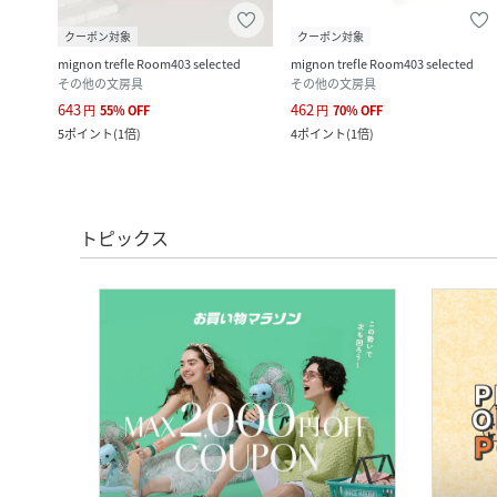
クーポン対象
クーポン対象
ed
mignon trefle Room403 selected
mignon trefle Room403 selected
その他の文房具
その他の文房具
643
462
円
55
%
OFF
円
70
%
OFF
5
ポイント
(
1倍
)
4
ポイント
(
1倍
)
トピックス