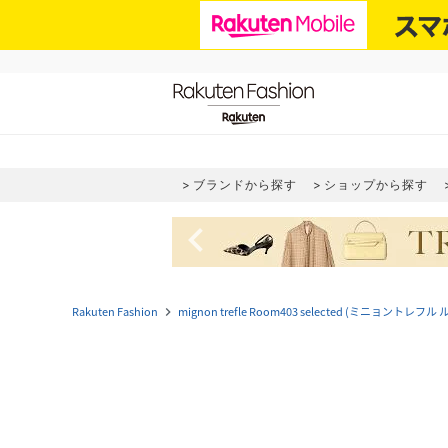
ブランドから探す
ショップから探す
navigate_before
Rakuten Fashion
mignon trefle Room403 selected (ミニョ
navigate_next