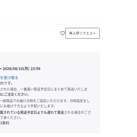
favorite_border
再入荷リクエスト
〜
2026/08/10(月) 23:59
を受け取る
内です。
された場合、一番遅い発送予定日にまとめて発送いたしま
別にご注文ください。
onでは、一部商品でお届け日時をご指定いただけます。日時指定をし
にお届けできるよう手配いたします。
載されている発送予定日よりも遅れて発送
される場合がござ
了承ください。
料無料