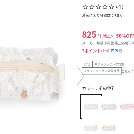
star_border
star_border
star_border
star_border
star_border
(
-
件
)
50
お気に入り登録数：
人
825
円 /税込
50
%OF
メーカー希望小売価格
1,650
円 
7
ポイント
1倍
内訳
SALE
ギフトラッピング対象
ブランドクーポン対象商品
ご利用に
カラー：
その他7