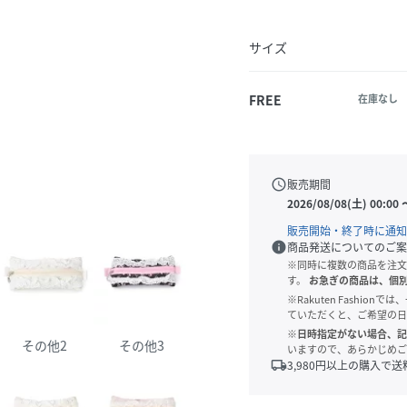
サイズ
FREE
在庫なし
schedule
販売期間
2026/08/08(土) 00:00
販売開始・終了時に通知
info
商品発送についてのご案
※同時に複数の商品を注文
す。
お急ぎの商品は、個
※Rakuten Fashi
ていただくと、ご希望の日
※日時指定がない場合、記
その他2
その他3
いますので、あらかじめご
local_shipping
3,980
円以上の購入で送