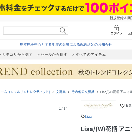
新規登録＆回答
熊本県を中心とする地震の影響による配送遅延のお知らせ
カテゴリから探す
セールから探す
すべてのアイテム
ントレフル ルームヨンマルサンセレクティッド)
文房具
その他の文房具
Liaa/(W)花柄 ア
navigate_next
navigate_next
navigate_next
favorite_border
お気
1
/
14
Liaa
sell
Liaa/(W)花柄 