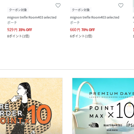
クーポン対象
クーポン対象
mignon trefle Room403 selected
mignon trefle Room403 selected
ポーチ
ポーチ
929
660
円
35
%
OFF
円
70
%
OFF
8
ポイント
(
1倍
)
6
ポイント
(
1倍
)