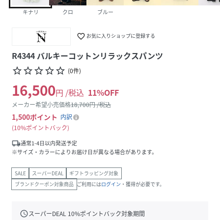
キナリ
クロ
ブルー
favorite_border
お気に入りショップに登録する
R4344 バルキーコットンリラックスパンツ
star_border
star_border
star_border
star_border
star_border
(
0
件
)
16,500
円 /税込
11
%OFF
メーカー希望小売価格
18,700
円 /税込
1,500
ポイント
内訳
10%ポイントバック
local_shipping
通常1-4日以内発送予定
※サイズ・カラーによりお届け日が異なる場合があります。
SALE
スーパーDEAL
ギフトラッピング対象
ブランドクーポン対象商品
ご利用には
ログイン
・獲得が必要です。
schedule
スーパーDEAL
10
%ポイントバック対象期間