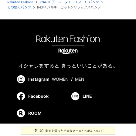
Rakuten Fashion
RNA-N (アールエヌエーエヌ)
パンツ
navigate_next
navigate_next
navigate_next
その他のパンツ
R4344 バルキーコットンリラックスパンツ
navigate_next
Instagram
WOMEN
/
MEN
Facebook
LINE
ROOM
【注意】楽天を装った不審なメールやSMSについて