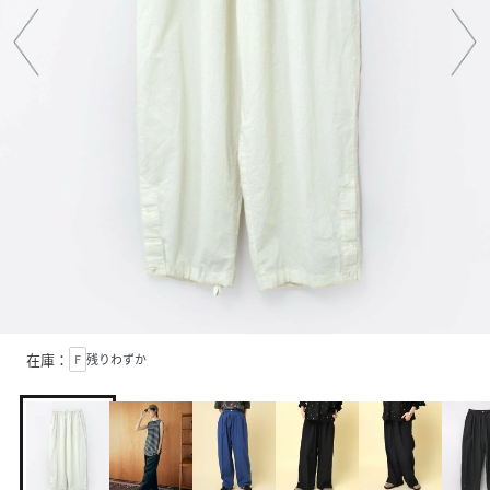
在庫：
F
残りわずか