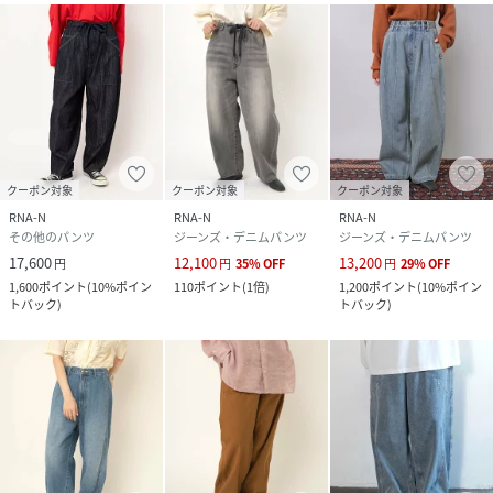
クーポン対象
クーポン対象
クーポン対象
RNA-N
RNA-N
RNA-N
その他のパンツ
ジーンズ・デニムパンツ
ジーンズ・デニムパンツ
17,600
12,100
13,200
円
円
35
%
OFF
円
29
%
OFF
1,600
ポイント
(
10%ポイン
110
ポイント
(
1倍
)
1,200
ポイント
(
10%ポイン
トバック
)
トバック
)