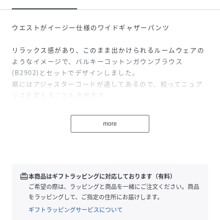
ウエストがイージー仕様のワイドギャザーパンツ
リラックス感があり、このまま出かけられるルームウェアの
ようなイメージで、バルキーコットンガウンブラウス
(B2902)とセットでデザインしました。
裾にはアジャスターコードが通してあるので、絞ってニュア
ンスを変えることも出来ます。
透け感が少しあるので、ペチコートパンツを付けています。
more
《生地について》
キャッチワッシャー加工を施し、まるで手で揉みこんだよう
なくしゅくしゅとしたナチュラルなシワ感が特徴のコットン
ローン。
やや薄手ながらも、透け感をおさえたソフトな風合いに仕上
redeem
本商品はギフトラッピングに対応しております（有料）
げております。
ご希望の際は、ラッピングと商品を一緒にご注文ください。商品
加工により、洗濯によるシワの形状変化が少ないのも特徴で
をラッピングして、ご指定の住所にお届けします。
す。
ギフトラッピングサービスについて