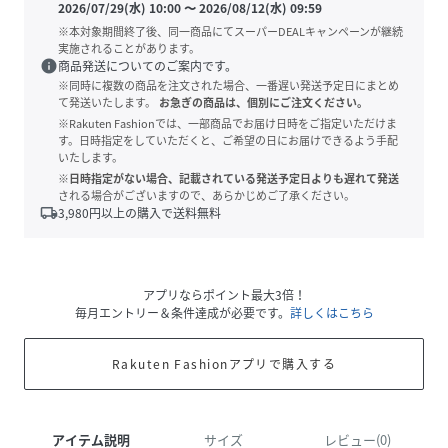
2026/07/29(水) 10:00
〜
2026/08/12(水) 09:59
※本対象期間終了後、同一商品にてスーパーDEALキャンペーンが継続
実施されることがあります。
info
商品発送についてのご案内です。
※同時に複数の商品を注文された場合、一番遅い発送予定日にまとめ
て発送いたします。
お急ぎの商品は、個別にご注文ください。
※Rakuten Fashionでは、一部商品でお届け日時をご指定いただけま
す。日時指定をしていただくと、ご希望の日にお届けできるよう手配
いたします。
※日時指定がない場合、記載されている発送予定日よりも遅れて発送
される場合がございますので、あらかじめご了承ください。
local_shipping
3,980
円以上の購入で送料無料
アプリならポイント最大3倍！
毎月エントリー＆条件達成が必要です。
詳しくはこちら
Rakuten Fashionアプリで購入する
アイテム説明
サイズ
レビュー(0)