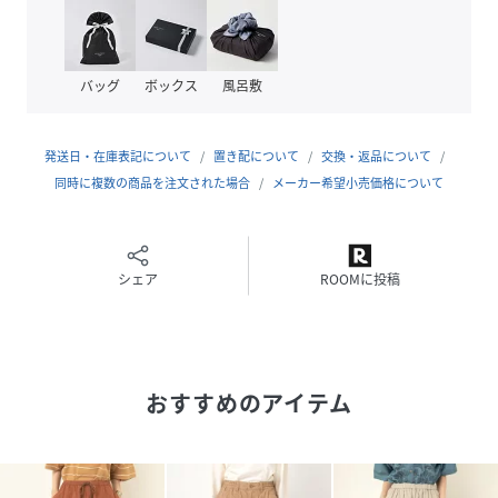
▼シリーズアイテム
B2902バルキーコットンガウンブラウス
バッグ
ボックス
風呂敷
性別タイプ
レディース
発送日・在庫表記について
置き配について
交換・返品について
素材
綿 100%
同時に複数の商品を注文された場合
メーカー希望小売価格について
サイズ
F
品番
PP4768_R4344
(
R4344-009-1 PP4768
)
シェア
ROOMに投稿
おすすめのアイテム