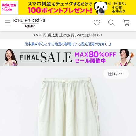
menu
home
search
favorite_border
shopping_cart
lock_outline
メニュー
トップ
検索
お気に入り
カート
ログイン
3,980円(税込)以上のお買い物で送料無料！
熊本県を中心とする地震の影響による配送遅延のお知らせ
1
/
26