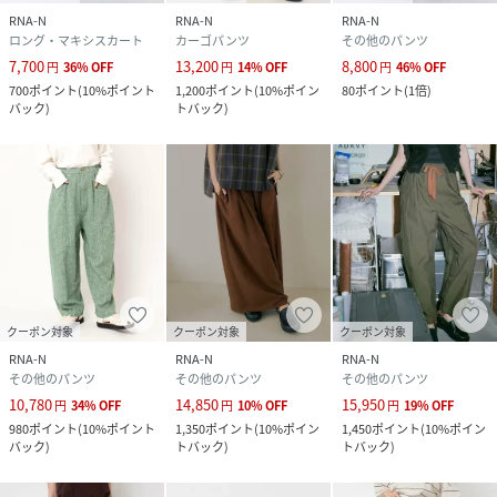
RNA-N
RNA-N
RNA-N
ロング・マキシスカート
カーゴパンツ
その他のパンツ
7,700
13,200
8,800
円
36
%
OFF
円
14
%
OFF
円
46
%
OFF
700
ポイント
(
10%ポイント
1,200
ポイント
(
10%ポイン
80
ポイント
(
1倍
)
バック
)
トバック
)
クーポン対象
クーポン対象
クーポン対象
RNA-N
RNA-N
RNA-N
その他のパンツ
その他のパンツ
その他のパンツ
10,780
14,850
15,950
円
34
%
OFF
円
10
%
OFF
円
19
%
OFF
980
ポイント
(
10%ポイント
1,350
ポイント
(
10%ポイン
1,450
ポイント
(
10%ポイン
バック
)
トバック
)
トバック
)