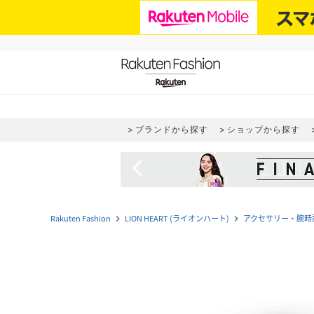
ブランドから探す
ショップから探す
navigate_before
Rakuten Fashion
LION HEART (ライオンハート)
アクセサリー・腕時
navigate_next
navigate_next