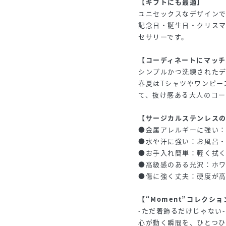
【ギフトにも最適】
ユニセックスなデザインで
記念日・誕生日・クリス
セサリーです。
【コーディネートにマッチ
シンプルかつ洗練されたデ
春夏はTシャツやワンピー
て、抜け感ある大人のコー
【サージカルステンレス
●金属アレルギーに強い
●水や汗に強い：お風呂・
●お手入れ簡単：軽く拭
●高級感のある光沢：ホ
●傷に強く丈夫：硬度が
【“Moment”コレクショ
-ただ着飾るだけじゃない-
心が動く瞬間を、ひとつひ