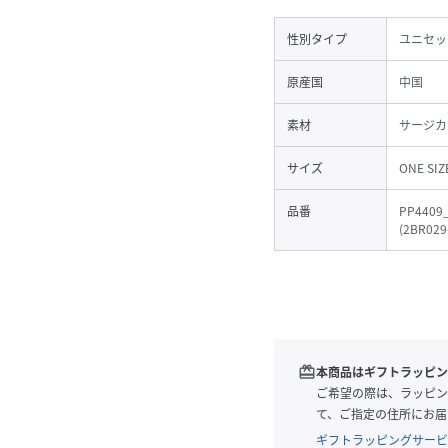
性別タイプ
ユニセッ
原産国
中国
素材
サージカ
サイズ
ONE SIZ
品番
PP4409
(
2BR029
redeem
本商品はギフトラッピン
ご希望の際は、ラッピン
て、ご指定の住所にお届
ギフトラッピングサービ