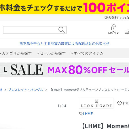
[楽天銀行]もれ
熊本県を中心とする地震の影響による配送遅延のお知らせ
カテゴリから探す
セールから探す
すべてのアイテム
計
ブレスレット・バングル
【LHME】Momentダブルチェーンブレスレット/サー
navigate_next
navigate_next
favorite_border
お気
1
/
14
LHME
sell
【LHME】Mome