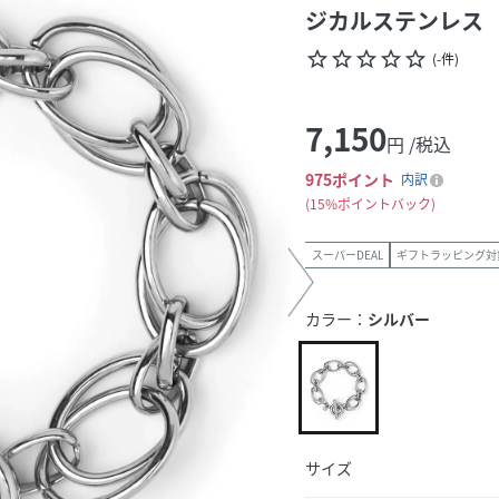
ジカルステンレス
star_border
star_border
star_border
star_border
star_border
(
-
件
)
7,150
円 /税込
975
ポイント
内訳
15%ポイントバック
スーパーDEAL
ギフトラッピング対
カラー：
シルバー
サイズ