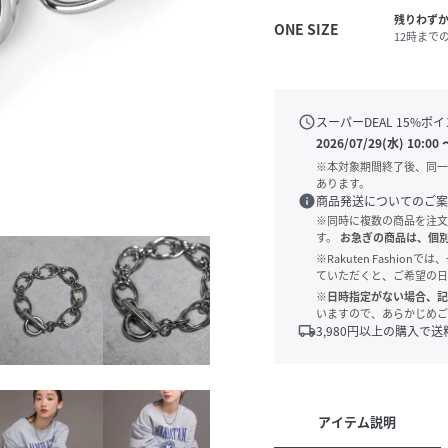
残りわず
ONE SIZE
12時まで
schedule
スーパーDEAL
15
%ポイ
2026/07/29(水) 10:00
※本対象期間終了後、同一
あります。
info
商品発送についてのご案
※同時に複数の商品を注文
す。
お急ぎの商品は、個
※Rakuten Fashi
ていただくと、ご希望の日
※日時指定がない場合、記
いますので、あらかじめご
local_shipping
3,980
円以上の購入で送
アイテム説明