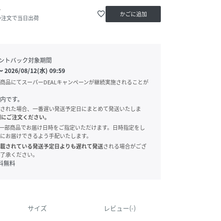
か
favorite_border
かごに追加
の注文で当日出荷
ントバック対象期間
〜
2026/08/12(水) 09:59
商品にてスーパーDEALキャンペーンが継続実施されることが
内です。
された場合、一番遅い発送予定日にまとめて発送いたしま
別にご注文ください。
onでは、一部商品でお届け日時をご指定いただけます。日時指定をし
にお届けできるよう手配いたします。
載されている発送予定日よりも遅れて発送
される場合がござ
了承ください。
料無料
サイズ
レビュー(-)