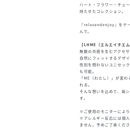
ハート・フラワー・チェー
持たせたコレクション。
『relaxandenjo
んで。
【LHME（エルエイチエ
無数の共感を生むアクセサ
自然にフィットするデザ
性別を問わないユニセッ
も可能。
「ME（わたし）」が変わ
れる。
そんな想いを込めて、毎シ
す。
※ご使用のモニターによ
※アレルギー反応には個
ません。予めご了承くだ