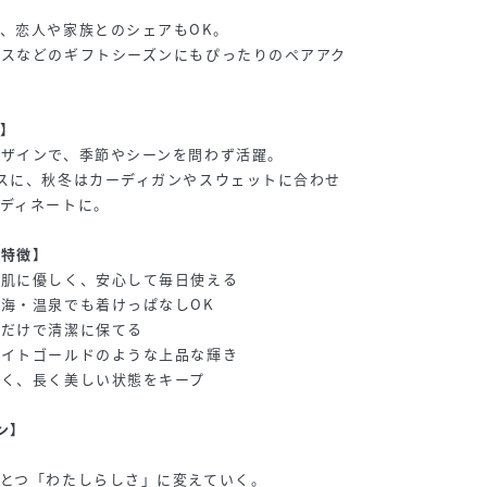
、恋人や家族とのシェアもOK。
マスなどのギフトシーズンにもぴったりのペアアク
】
ザインで、季節やシーンを問わず活躍。
スに、秋冬はカーディガンやスウェットに合わせ
ディネートに。
の特徴】
：肌に優しく、安心して毎日使える
海・温泉でも着けっぱなしOK
くだけで清潔に保てる
ワイトゴールドのような上品な輝き
高く、長く美しい状態をキープ
ン】
とつ「わたしらしさ」に変えていく。