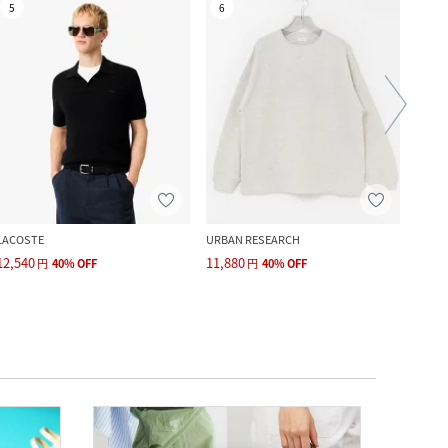
5
6
7
LACOSTE
URBAN RESEARCH
BEAU
12,540
11,880
7,788
円
40
%
OFF
円
40
%
OFF