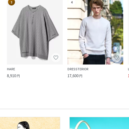
3
4
HARE
DRESSTERIOR
8,910
17,600
円
円