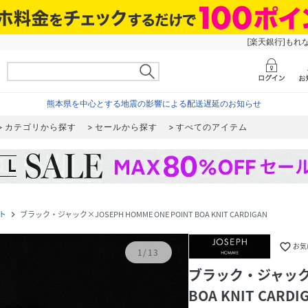
[楽天銀行]もれ
熊本県を中心とする地震の影響による配送遅延のお知らせ
カテゴリから探す
セールから探す
すべてのアイテム
ト
ブラック・ジャック×JOSEPH HOMME ONE POINT BOA KNIT CARDIGAN
navigate_next
favorite_border
お気
1
/
13
ブラック・ジャック×J
BOA KNIT CARDI