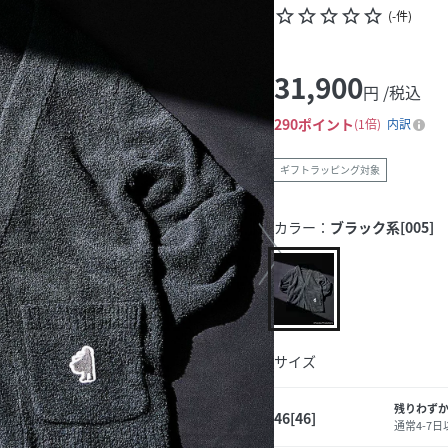
star_border
star_border
star_border
star_border
star_border
(
-
件
)
31,900
円 /税込
290
ポイント
1倍
内訳
ギフトラッピング対象
カラー：
ブラック系[005]
サイズ
残りわず
46[46]
通常4-7