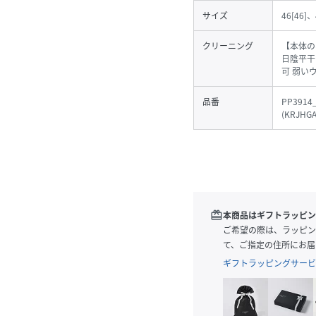
サイズ
46[46]、
クリーニング
【本体の
日陰平干
可 弱い
品番
PP3914
(
KRJHGA
redeem
本商品はギフトラッピン
ご希望の際は、ラッピン
て、ご指定の住所にお届
ギフトラッピングサービ