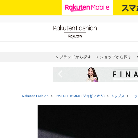
ブランドから探す
ショップから探す
navigate_before
Rakuten Fashion
JOSEPH HOMME (ジョゼフ オム)
トップス
ニッ
navigate_next
navigate_next
navigate_next