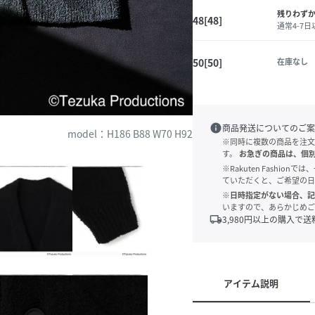
残りわず
48[48]
通常4-7
50[50]
在庫なし
info
商品発送についてのご案
model：H186 B88 W70 H92
※同時に複数の商品を注文
す。
お急ぎの商品は、個
※Rakuten Fashi
ていただくと、ご希望の日
※日時指定がない場合、記
いますので、あらかじめご
local_shipping
3,980
円以上の購入で送
アイテム説明