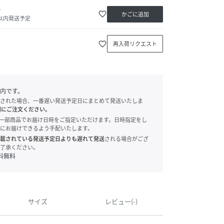
か
favorite_border
かごに追加
日以内発送予定
favorite_border
再入荷リクエスト
内です。
された場合、一番遅い発送予定日にまとめて発送いたしま
別にご注文ください。
onでは、一部商品でお届け日時をご指定いただけます。日時指定をし
にお届けできるよう手配いたします。
載されている発送予定日よりも遅れて発送
される場合がござ
了承ください。
料無料
サイズ
レビュー(-)