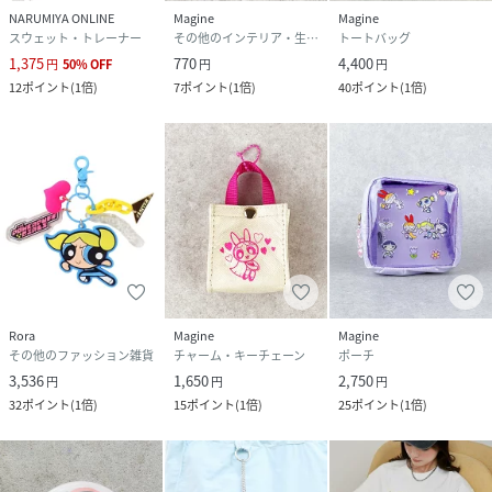
NARUMIYA ONLINE
Magine
Magine
スウェット・トレーナー
その他のインテリア・生活雑貨
トートバッグ
1,375
770
4,400
円
50
%
OFF
円
円
12
ポイント
(
1倍
)
7
ポイント
(
1倍
)
40
ポイント
(
1倍
)
Rora
Magine
Magine
その他のファッション雑貨
チャーム・キーチェーン
ポーチ
3,536
1,650
2,750
円
円
円
32
ポイント
(
1倍
)
15
ポイント
(
1倍
)
25
ポイント
(
1倍
)