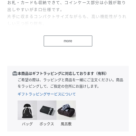
お札・カードも収納できて、コインケース部分は小銭が取り
出しやすいがま口仕様です。
片手に収まるコンパクトサイズながらも、高い機能性がうれ
しい三つ折り財布。
お札をたたまずに入れられて、小銭入れは箱型がま口でガバ
ッと開いて見渡せます。
more
お札入れ：1
カードポケット：5
コインケース：1
redeem
本商品はギフトラッピングに対応しております（有料）
■サイズ：H8*W10*D3.5cm
ご希望の際は、ラッピングと商品を一緒にご注文ください。商品
をラッピングして、ご指定の住所にお届けします。
ギフトラッピングサービスについて
性別タイプ
ユニセックス
素材
合成皮革
サイズ
FREE
バッグ
ボックス
風呂敷
品番
PP3329_F258080