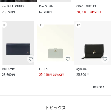
ear PAPILLONNER
Paul Smith
COACH OUTLET
23,650
62,700
20,000
円
円
円
41
%
OFF
10
11
12
Paul Smith
FURLA
agnes b.
28,600
25,410
25,300
円
円
30
%
OFF
円
more
navigate_next
トピックス