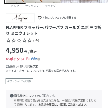
ピンク
サックスブルー
ラベンダー
favorite_border
お気に入りショップに登録する
FLAPPER フラッパー:パワーパフ ガールズ エポ 三つ折
り ミニウォレット
star_border
star_border
star_border
star_border
star_border
(
-
件
)
4,950
円 /税込
45
ポイント
1倍
内訳
local_shipping
通常1-4日以内発送予定
※サイズ・カラーによりお届け日が異なる場合があります。
ギフトラッピング対象
info
商品発送についてのご案内です。
※同時に複数の商品を注文された場合、一番遅い発送予定日にまとめ
て発送いたします。
お急ぎの商品は、個別にご注文ください。