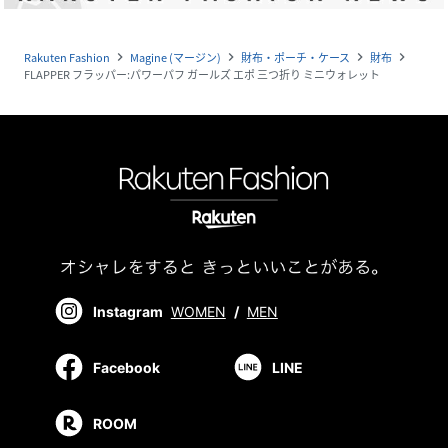
Rakuten Fashion
Magine (マージン)
財布・ポーチ・ケース
財布
navigate_next
navigate_next
navigate_next
navigate_next
FLAPPER フラッパー:パワーパフ ガールズ エポ 三つ折り ミニウォレット
Instagram
WOMEN
/
MEN
Facebook
LINE
ROOM