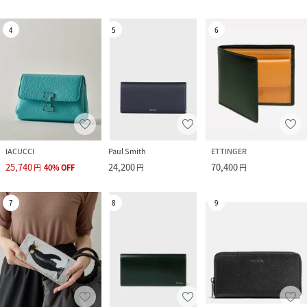
4
5
6
IACUCCI
Paul Smith
ETTINGER
25,740
24,200
70,400
円
40
%
OFF
円
円
7
8
9