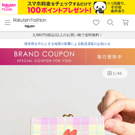
menu
home
search
favorite_border
shopping_cart
lock_outline
メニュー
トップ
検索
お気に入り
カート
ログイン
3,980円(税込)以上のお買い物で送料無料！
熊本県を中心とする地震の影響による配送遅延のお知らせ
1
/
40