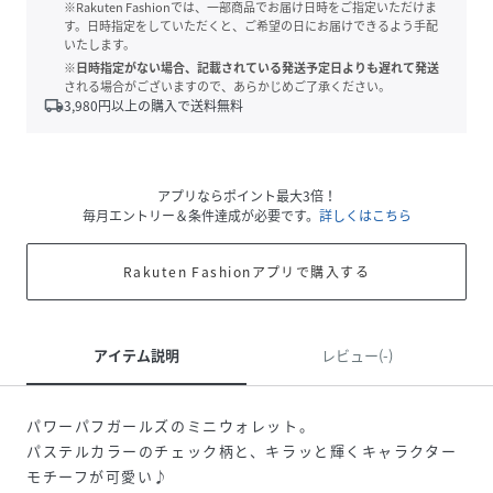
※Rakuten Fashionでは、一部商品でお届け日時をご指定いただけま
す。日時指定をしていただくと、ご希望の日にお届けできるよう手配
いたします。
※日時指定がない場合、記載されている発送予定日よりも遅れて発送
される場合がございますので、あらかじめご了承ください。
local_shipping
3,980
円以上の購入で送料無料
アプリならポイント最大3倍！
毎月エントリー＆条件達成が必要です。
詳しくはこちら
Rakuten Fashionアプリで購入する
アイテム説明
レビュー(-)
パワーパフガールズのミニウォレット。
パステルカラーのチェック柄と、キラッと輝くキャラクター
モチーフが可愛い♪