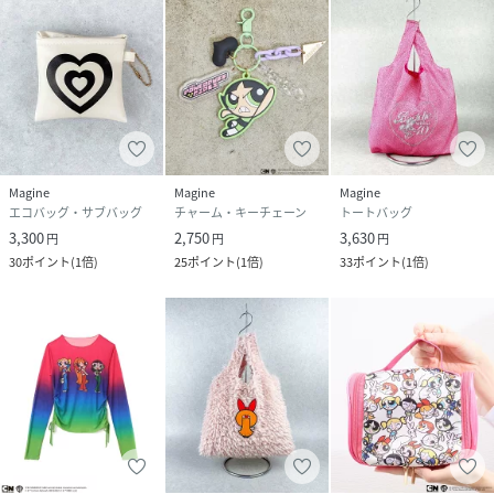
Magine
Magine
Magine
エコバッグ・サブバッグ
チャーム・キーチェーン
トートバッグ
3,300
2,750
3,630
円
円
円
30
ポイント
(
1倍
)
25
ポイント
(
1倍
)
33
ポイント
(
1倍
)