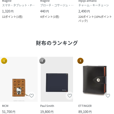
Magine
Magine
repipi armario
スマホ・タブレット・PCケース/カバー
ブローチ・コサージュ・バッジ
チャーム・キーチェーン
1,320
440
2,490
円
円
円
12
ポイント
(
1倍
)
4
ポイント
(
1倍
)
226
ポイント
(
10%ポイント
バック
)
財布
のランキング
1
2
3
MCM
Paul Smith
ETTINGER
51,700
19,800
89,100
円
円
円