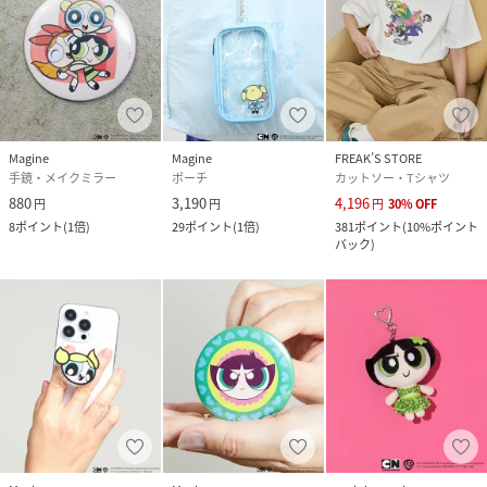
Magine
Magine
FREAK’S STORE
手鏡・メイクミラー
ポーチ
カットソー・Tシャツ
880
3,190
4,196
円
円
円
30
%
OFF
8
ポイント
(
1倍
)
29
ポイント
(
1倍
)
381
ポイント
(
10%ポイント
バック
)