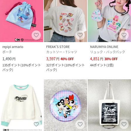
repipi armario
FREAK’S STORE
NARUMIYA ONLINE
ポーチ
カットソー・Tシャツ
リュック・バックパック
1,490
3,597
4,851
円
円
40
%
OFF
円
30
%
OFF
135
ポイント
(
10%ポイント
327
ポイント
(
10%ポイント
44
ポイント
(
1倍
)
バック
)
バック
)