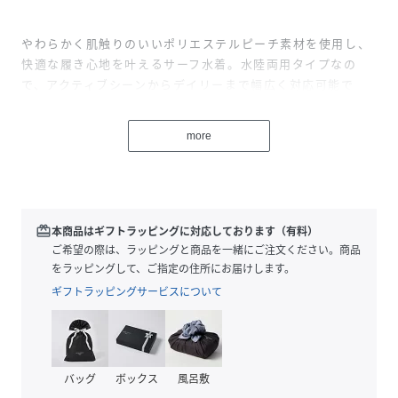
やわらかく肌触りのいいポリエステルピーチ素材を使用し、
快適な履き心地を叶えるサーフ水着。水陸両用タイプなの
で、アクティブシーンからデイリーまで幅広く対応可能で
す。インナーメッシュパンツ付きでフィット感も良く、右脇
にはファスナーポケット、後ろにはフラップ付きポケット
more
と、実用性もしっかり確保。グラデーションに映えるモチー
フロゴが、シンプルなスタイリングにもアクセントをプラス
してくれる一枚です。
redeem
本商品はギフトラッピングに対応しております（有料）
ご希望の際は、ラッピングと商品を一緒にご注文ください。商品
【POINT】
をラッピングして、ご指定の住所にお届けします。
ギフトラッピングサービスについて
・グラデーションとロゴが印象的なデザイン
・水陸両用でレジャーから街使いまで幅広く活躍
バッグ
ボックス
風呂敷
・インナーメッシュパンツ付きで安心の着用感