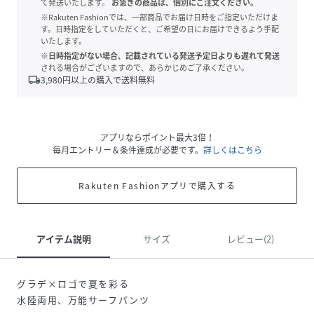
て発送いたします。
お急ぎの商品は、個別にご注文ください。
※Rakuten Fashionでは、一部商品でお届け日時をご指定いただけま
す。日時指定をしていただくと、ご希望の日にお届けできるよう手配
いたします。
※日時指定がない場合、記載されている発送予定日よりも遅れて発送
される場合がございますので、あらかじめご了承ください。
local_shipping
3,980
円以上の購入で送料無料
アプリならポイント最大3倍！
毎月エントリー＆条件達成が必要です。
詳しくはこちら
Rakuten Fashionアプリで購入する
アイテム説明
サイズ
レビュー(2)
グラデ×ロゴで夏を彩る
水陸両用、万能サーフパンツ