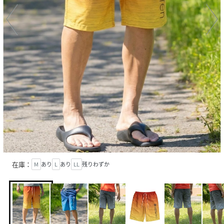
在庫：
M
あり
L
あり
LL
残りわずか