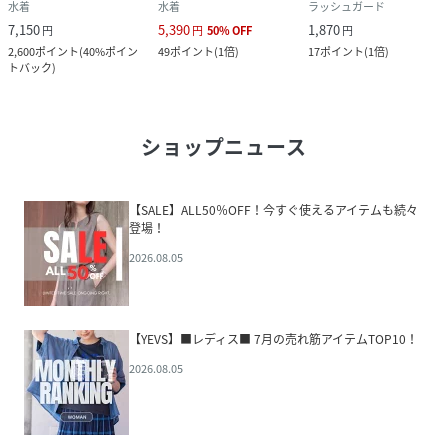
水着
水着
ラッシュガード
7,150
5,390
1,870
円
円
50
%
OFF
円
2,600
ポイント
(
40%ポイン
49
ポイント
(
1倍
)
17
ポイント
(
1倍
)
トバック
)
ショップニュース
【SALE】ALL50％OFF！今すぐ使えるアイテムも続々
登場！
2026.08.05
【YEVS】■レディス■ 7月の売れ筋アイテムTOP10！
2026.08.05