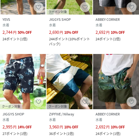
クーポン対象
【MODEL】
YEVS
JIGGYS SHOP
ABBEY CORNER
水着
水着
水着
ブラック、ネイビーモデル 身長：183cm 着用サイズ：LL
2,744
2,690
2,692
円
50
%
OFF
円
10
%
OFF
円
10
%
OFF
24
ポイント
(
1倍
)
244
ポイント
(
10%ポイント
24
ポイント
(
1倍
)
バック
)
性別タイプ
メンズ
サイズ
M、L、LL
品番
PP0767_y35bmh001
(
y35bmh001-OR3-3 PP0767
)
クーポン対象
クーポン対象
JIGGYS SHOP
ZIPFIVE / Nilway
ABBEY CORNER
水着
水着
水着
2,995
3,960
2,692
円
14
%
OFF
円
10
%
OFF
円
10
%
OFF
27
ポイント
(
1倍
)
36
ポイント
(
1倍
)
24
ポイント
(
1倍
)