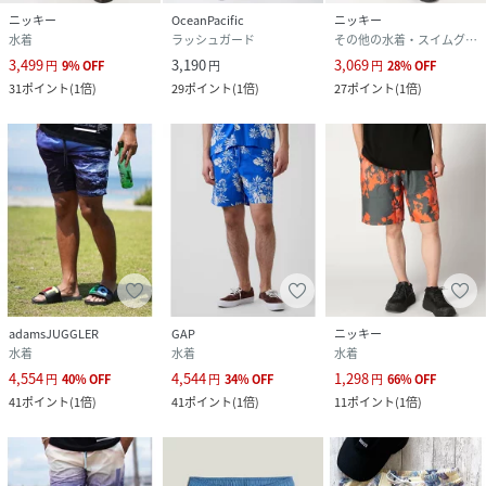
ニッキー
OceanPacific
ニッキー
水着
ラッシュガード
その他の水着・スイムグッズ
3,499
3,190
3,069
円
9
%
OFF
円
円
28
%
OFF
31
ポイント
(
1倍
)
29
ポイント
(
1倍
)
27
ポイント
(
1倍
)
adamsJUGGLER
GAP
ニッキー
水着
水着
水着
4,554
4,544
1,298
円
40
%
OFF
円
34
%
OFF
円
66
%
OFF
41
ポイント
(
1倍
)
41
ポイント
(
1倍
)
11
ポイント
(
1倍
)