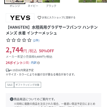
オレンジ
ネイビー
ブラック
favorite_border
お気に入りショップに登録する
【HANGTEN】水陸両用グラデサーフパンツ ハンテン
メンズ 水着 インナーメッシュ
star_border
star_border
star_border
star_border
star_border
(
2
件
)
2,744
円 /税込
50
%OFF
メーカー希望小売価格
5,489
円 /税込
24
ポイント
1倍
内訳
local_shipping
4-15日以内発送予定
※サイズ・カラーによりお届け日が異なる場合があります。
SALE
ギフトラッピング対象
info
商品発送についてのご案内です。
※同時に複数の商品を注文された場合、一番遅い発送予定日にまとめ