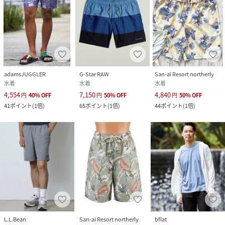
adamsJUGGLER
G-Star RAW
San-ai Resort northerly
水着
水着
水着
4,554
7,150
4,840
円
40
%
OFF
円
50
%
OFF
円
50
%
OFF
41
ポイント
(
1倍
)
65
ポイント
(
1倍
)
44
ポイント
(
1倍
)
L.L.Bean
San-ai Resort northerly
bflat