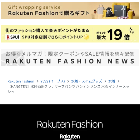
Rakuten Fashion
YEVS (イーブス)
水着・スイムグッズ
水着
navigate_next
navigate_next
navigate_next
navigate_next
【HANGTEN】水陸両用グラデサーフパンツ ハンテン メンズ 水着 インナーメッ
シュ