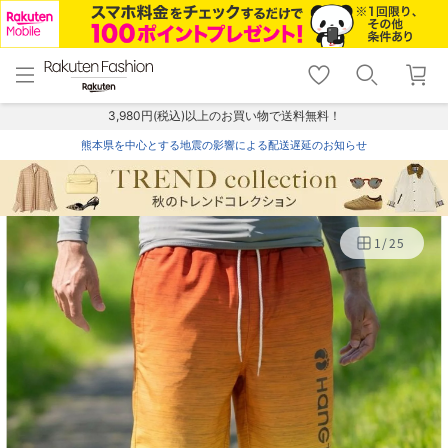
menu
home
search
favorite_border
shopping_cart
lock_outline
メニュー
トップ
検索
お気に入り
カート
ログイン
3,980円(税込)以上のお買い物で送料無料！
熊本県を中心とする地震の影響による配送遅延のお知らせ
1
/
25