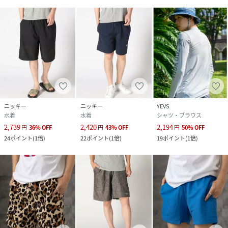
ニッキー
ニッキー
YEVS
水着
水着
シャツ・ブラウス
2,739
2,420
2,194
円
36
%
OFF
円
43
%
OFF
円
50
%
OFF
24
ポイント
(
1倍
)
22
ポイント
(
1倍
)
19
ポイント
(
1倍
)