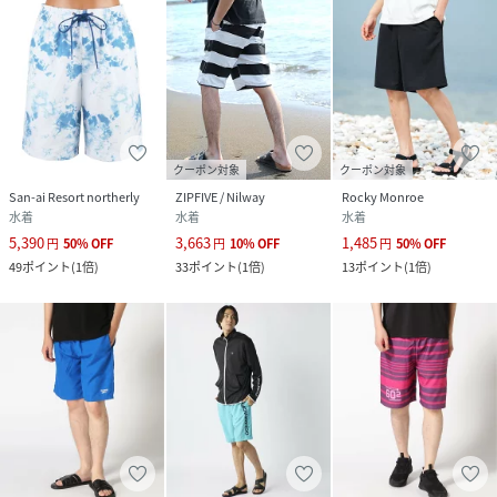
クーポン対象
クーポン対象
San-ai Resort northerly
ZIPFIVE / Nilway
Rocky Monroe
水着
水着
水着
5,390
3,663
1,485
円
50
%
OFF
円
10
%
OFF
円
50
%
OFF
49
ポイント
(
1倍
)
33
ポイント
(
1倍
)
13
ポイント
(
1倍
)