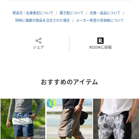
・右脇ファスナーポケット＆後ろフラップポケット付き
発送日・在庫表記について
置き配について
交換・返品について
同時に複数の商品を注文された場合
メーカー希望小売価格について
・ウエストは紐でサイズ調整可能
シェア
ROOMに投稿
【COORDINATE】
ビーチではラッシュガードやタンクトップと合わせてアクテ
ィブに、シティユースでは無地のTシャツやオーバーサイズ
おすすめのアイテム
のシャツを羽織って、こなれたカジュアルスタイルに。落ち
着いたトーンのグラデーションカラーがコーデに馴染みやす
く、ロゴがアクセントになるため、シンプルなアイテムとの
相性も抜群。足元はスポーツサンダルやスリッポンでラフに
まとめるのがおすすめです。アウトドアや旅行先でも荷物を
減らせる水陸両用仕様は、1枚持っておくと便利な万能ショ
ーツです。