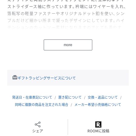
ストライダース袖に作っています｡衿端にはワイヤーを入れ､
箔転写の軽量ファスナーやオリジナルドット釦を使い､シン
プルだけど細かい所まで凝ったデザインにしています｡ハイ
テンションのカットソー素材になりますのでとても着やす
く､レザーブルゾン感覚でスタリングも合わせやすいです｡こ
の素材はとても特殊で縫製が難しいので工場に頼み込んで作
more
っています｡
■サイズ
ウエストシェイプさせた綺麗なシルエット。ハイテンション
のカットソー素材になりますので細身のサイズ感にしてま
redeem
ギフトラッピングサービスについて
す。
■素材
発送日・在庫表記について
置き配について
交換・返品について
ナイロンジャージの2WAYストレッチ素材をベースに､リアル
同時に複数の商品を注文された場合
メーカー希望小売価格について
レザーの様なシボ感をエンボス加工して素材感を表現した国
産素材です｡ベースのプリッとした横張り感のあるしっかり
とした肉感とマルチで伸びるキックバックが効いたストレッ
シェア
ROOMに投稿
チ性､リアルレザー様な質感､見え方が特徴です｡