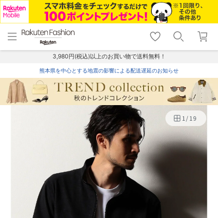
menu
home
search
favorite_border
shopping_cart
lock_outline
メニュー
トップ
検索
お気に入り
カート
ログイン
3,980円(税込)以上のお買い物で送料無料！
熊本県を中心とする地震の影響による配送遅延のお知らせ
1
/
19