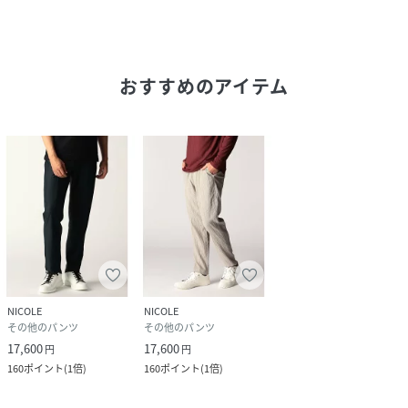
伸縮性：あり
生地の厚さ：普通
裏地：前身裏のみ
おすすめのアイテム
■注意点
・衿端に付属としてプラスチック線材を使用しています。局
部的に繰り返し折り曲げたり、その部分にアイロンを当てな
いでください。
■｢メーカー品番／5464-5152｣ 同素材セットアップのパン
ツです。
【RIELABO】
2008年、ニコルクラブフォーメンのハイクオリティラインと
NICOLE
NICOLE
してスタート
その他のパンツ
その他のパンツ
「RIELABO」とは反復を意味する“RIFF”と、精巧という意
17,600
17,600
円
円
味を持つ“ELABORATE”から由来
160
ポイント
(
1倍
)
160
ポイント
(
1倍
)
上質で遊び心のあるオリジナリティの高いアイテムを提案