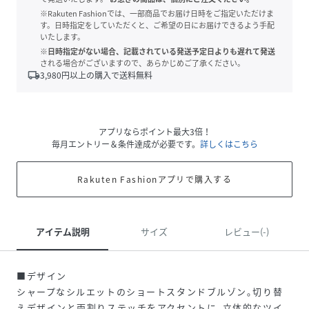
※Rakuten Fashionでは、一部商品でお届け日時をご指定いただけま
す。日時指定をしていただくと、ご希望の日にお届けできるよう手配
いたします。
※日時指定がない場合、記載されている発送予定日よりも遅れて発送
される場合がございますので、あらかじめご了承ください。
local_shipping
3,980
円以上の購入で送料無料
アプリならポイント最大3倍！
毎月エントリー＆条件達成が必要です。
詳しくはこちら
Rakuten Fashionアプリで購入する
アイテム説明
サイズ
レビュー(-)
■デザイン
シャープなシルエットのショートスタンドブルゾン｡切り替
えデザインと両割りステッチをアクセントに､立体的なツイ