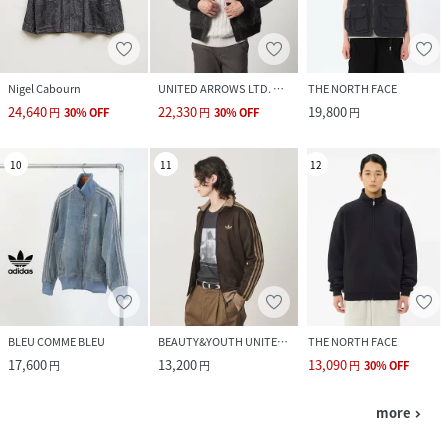
Nigel Cabourn
UNITED ARROWS LTD. OUTLET
THE NORTH FACE
24,640
22,330
19,800
円
30
%
OFF
円
30
%
OFF
円
10
11
12
BLEU COMME BLEU
BEAUTY&YOUTH UNITED ARROWS
THE NORTH FACE
17,600
13,200
13,090
円
円
円
30
%
OFF
more
navigate_next