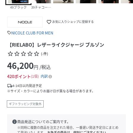
49ブラック
39チャコールグレー
favorite_border
お気に入りショップに登録する
NICOLE CLUB FOR MEN
sell
【RIELABO】レザーライクジャージ ブルゾン
star_border
star_border
star_border
star_border
star_border
(
-
件
)
46,200
円 /税込
420
ポイント
1倍
内訳
local_shipping
4-14日以内発送予定
※サイズ・カラーによりお届け日が異なる場合があります。
ギフトラッピング対象外
info
商品発送についてのご案内です。
※同時に複数の商品を注文された場合、一番遅い発送予定日にまとめ
て発送いたします。
お急ぎの商品は、個別にご注文ください。