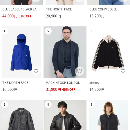
クリーニング
手洗い・ドライ
BLUE LABEL / BLACK LABEL CRESTBRIDGE
THE NORTH FACE
BLEU COMME BLEU
44,000
20,900
13,200
円
31
%
OFF
円
円
品番
PN8236_5464
(
5464-3750-49-46 PN8236
)
4
5
6
THE NORTH FACE
MACKINTOSH LONDON
atmos
16,500
31,900
14,300
円
円
46
%
OFF
円
7
8
9