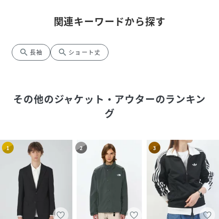
※画像の商品はサンプルです。実際の商品とは仕様・加工・
関連キーワードから探す
サイズ・素材が若干異なる場合がございます。
※掲載画像の商品の色味は、
search
search
長袖
ショート丈
撮影場所や光の当たり具合などにより色味が異なって見える
場合がございます。商品の色味は、生地アップの画像をご参
照ください。また、お客様のお使いのPC・スマートフォン等
のモニター環境などにより色味が異なって見える場合がござ
その他のジャケット・アウター
のランキン
います。予めご了承の上ご注文ください。
グ
49ブラック：178cmB92W76H95着用サイズ：48(L)
性別タイプ
メンズ
1
2
3
原産国
中国
素材
表地：ナイロン89％ ポリウレタン11％ 別
布：ポリエステル100％
サイズ
46(M)、48(L)、50(LL)