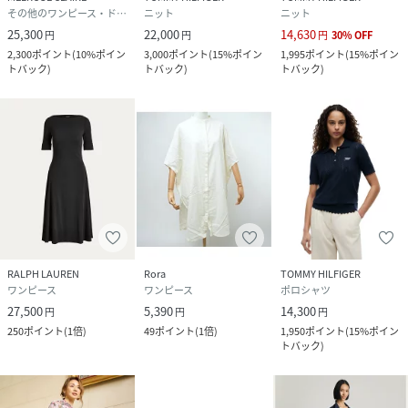
その他のワンピース・ドレス
ニット
ニット
25,300
22,000
14,630
円
円
円
30
%
OFF
2,300
ポイント
(
10%ポイン
3,000
ポイント
(
15%ポイン
1,995
ポイント
(
15%ポイン
トバック
)
トバック
)
トバック
)
RALPH LAUREN
Rora
TOMMY HILFIGER
ワンピース
ワンピース
ポロシャツ
27,500
5,390
14,300
円
円
円
250
ポイント
(
1倍
)
49
ポイント
(
1倍
)
1,950
ポイント
(
15%ポイン
トバック
)