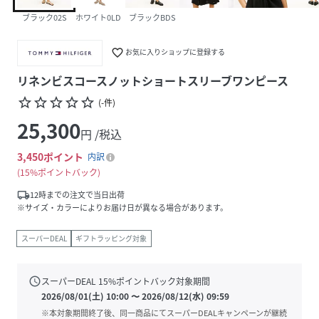
ブラック02S
ホワイト0LD
ブラックBDS
favorite_border
お気に入りショップに登録する
リネンビスコースノットショートスリーブワンピース
star_border
star_border
star_border
star_border
star_border
(
-
件
)
25,300
円 /税込
3,450
ポイント
内訳
15%ポイントバック
local_shipping
12時までの注文で当日出荷
※サイズ・カラーによりお届け日が異なる場合があります。
スーパーDEAL
ギフトラッピング対象
schedule
スーパーDEAL
15
%ポイントバック対象期間
2026/08/01(土) 10:00
〜
2026/08/12(水) 09:59
※本対象期間終了後、同一商品にてスーパーDEALキャンペーンが継続