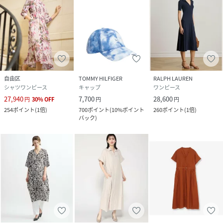
自由区
TOMMY HILFIGER
RALPH LAUREN
シャツワンピース
キャップ
ワンピース
27,940
7,700
28,600
円
30
%
OFF
円
円
254
ポイント
(
1倍
)
700
ポイント
(
10%ポイント
260
ポイント
(
1倍
)
バック
)