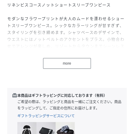
リネンビスコースノットショートスリーブワンピース
モダンなフラワープリントが大人のムードを漂わせるショー
トスリーブワンピース。シックなカラーリングが甘すぎず、
スタイリングを引き締めます。シャツベースのデザインで、
ウエストにはノットベルトのアクセントをプラス。小物合わ
せでアレンジが楽しめ、リゾートからタウンまでシーンレス
に活躍します。
more
【TOMMY HILFIGER】
永遠のアメリカンクラシックをベースにモダンなひねりを加
えたデザインが人気のトミーヒルフィガー。都会的で洗練さ
れたメンズ・ウィメンズに加え、チルドレン、ゴルフライ
ン、そしてよりカジュアルなデニムラインと豊富なカテゴリ
redeem
本商品はギフトラッピングに対応しております（有料）
ーが揃うグローバルブランド。
ご希望の際は、ラッピングと商品を一緒にご注文ください。商品
をラッピングして、ご指定の住所にお届けします。
ギフトラッピングサービスについて
性別タイプ
レディース
原産国
カンボジア