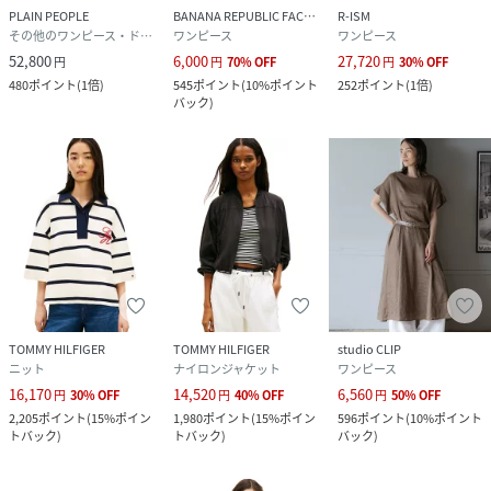
PLAIN PEOPLE
BANANA REPUBLIC FACTORY STORE
R-ISM
その他のワンピース・ドレス
ワンピース
ワンピース
52,800
6,000
27,720
円
円
70
%
OFF
円
30
%
OFF
480
ポイント
(
1倍
)
545
ポイント
(
10%ポイント
252
ポイント
(
1倍
)
バック
)
TOMMY HILFIGER
TOMMY HILFIGER
studio CLIP
ニット
ナイロンジャケット
ワンピース
16,170
14,520
6,560
円
30
%
OFF
円
40
%
OFF
円
50
%
OFF
2,205
ポイント
(
15%ポイン
1,980
ポイント
(
15%ポイン
596
ポイント
(
10%ポイント
トバック
)
トバック
)
バック
)