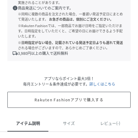
実施されることがあります。
info
商品発送についてのご案内です。
※同時に複数の商品を注文された場合、一番遅い発送予定日にまとめ
て発送いたします。
お急ぎの商品は、個別にご注文ください。
※Rakuten Fashionでは、一部商品でお届け日時をご指定いただけま
す。日時指定をしていただくと、ご希望の日にお届けできるよう手配
いたします。
※日時指定がない場合、記載されている発送予定日よりも遅れて発送
される場合がございますので、あらかじめご了承ください。
local_shipping
3,980
円以上の購入で送料無料
アプリならポイント最大3倍！
毎月エントリー＆条件達成が必要です。
詳しくはこちら
Rakuten Fashionアプリで購入する
アイテム説明
サイズ
レビュー(-)