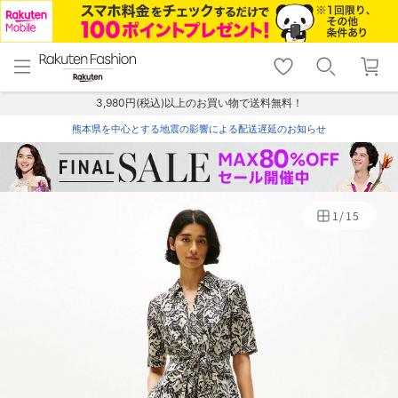
menu
home
search
favorite_border
shopping_cart
lock_outline
メニュー
トップ
検索
お気に入り
カート
ログイン
3,980円(税込)以上のお買い物で送料無料！
熊本県を中心とする地震の影響による配送遅延のお知らせ
1
/
15