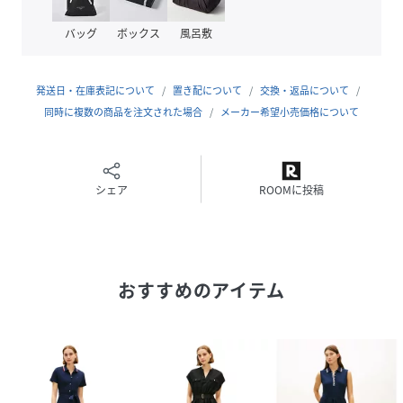
素材
麻53% レーヨン47%
バッグ
ボックス
風呂敷
サイズ
32inch、34inch、36inch
発送日・在庫表記について
置き配について
交換・返品について
品番
PN6059_WW45836
同時に複数の商品を注文された場合
メーカー希望小売価格について
(
WW45836-02S-32 PN6059
)
シェア
ROOMに投稿
おすすめのアイテム