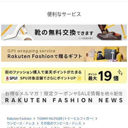
便利なサービス
Rakuten Fashion
TOMMY HILFIGER (トミーヒルフィガー)
navigate_next
navigate_next
ワンピース・ドレス
その他のワンピース・ドレス
navigate_next
navigate_next