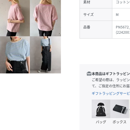
素材
コットン
サイズ
M
品番
PN5672
(
224200
redeem
本商品はギフトラッピン
ご希望の際は、ラッピン
て、ご指定の住所にお届
ギフトラッピングサービ
バッグ
ボックス