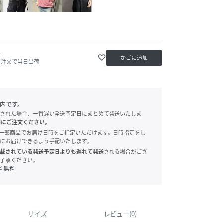
か
favorite_border
かごに追加
の注文で当日出荷
内です。
された場合、一番遅い発送予定日にまとめて発送いたしま
別にご注文ください。
onでは、一部商品でお届け日時をご指定いただけます。日時指定をし
にお届けできるよう手配いたします。
載されている発送予定日よりも遅れて発送
される場合がござ
了承ください。
料無料
サイズ
レビュー(0)