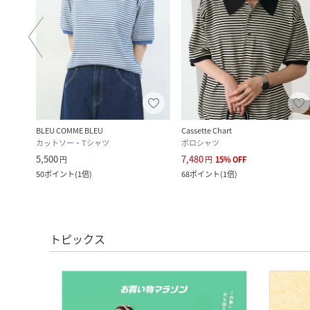
BLEU COMME BLEU
Cassette Chart
カットソー・Tシャツ
ポロシャツ
5,500
7,480
円
円
15
%
OFF
50
ポイント
(
1倍
)
68
ポイント
(
1倍
)
トピックス