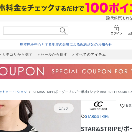
[楽天銀行]もれ
熊本県を中心とする地震の影響による配送遅延のお知らせ
カテゴリから探す
セールから探す
すべてのアイテム
ットソー・Tシャツ
STAR&STRIPE/ボーダーリンガー半袖Tシャツ RINGER TEE SSMD-02
navigate_next
favorite_border
お気
1
/
50
STAR&STRIPE
sell
STAR&STRIPE