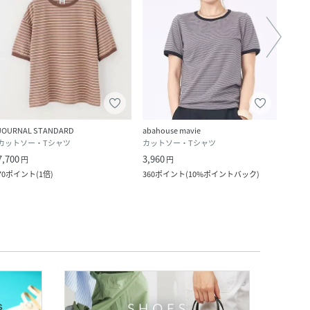
JOURNAL STANDARD
abahouse mavie
LIAN
カットソー・Tシャツ
カットソー・Tシャツ
カット
7,700
3,960
3,762
円
円
70
ポイント
(
1倍
)
360
ポイント
(
10%ポイントバック
)
342
ポ