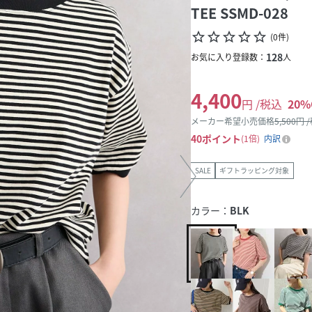
TEE SSMD-028
star_border
star_border
star_border
star_border
star_border
(
0
件
)
128
お気に入り登録数：
人
4,400
円 /税込
20
%
メーカー希望小売価格
5,500
円 
40
ポイント
1倍
内訳
SALE
ギフトラッピング対象
カラー：
BLK