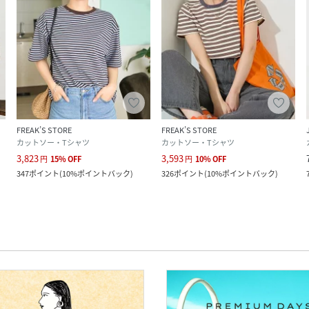
FREAK’S STORE
FREAK’S STORE
カットソー・Tシャツ
カットソー・Tシャツ
3,823
3,593
円
15
%
OFF
円
10
%
OFF
347
ポイント
(
10%ポイントバック
)
326
ポイント
(
10%ポイントバック
)