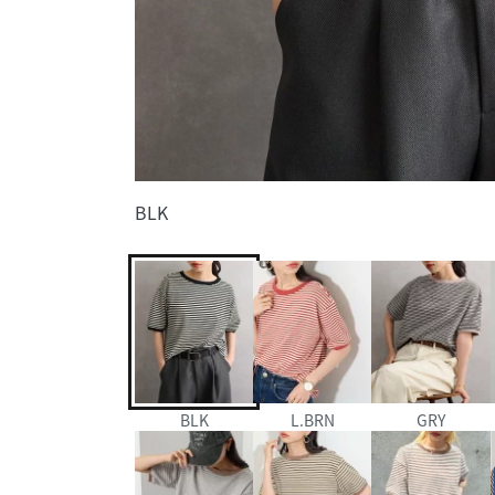
BLK
BLK
L.BRN
GRY