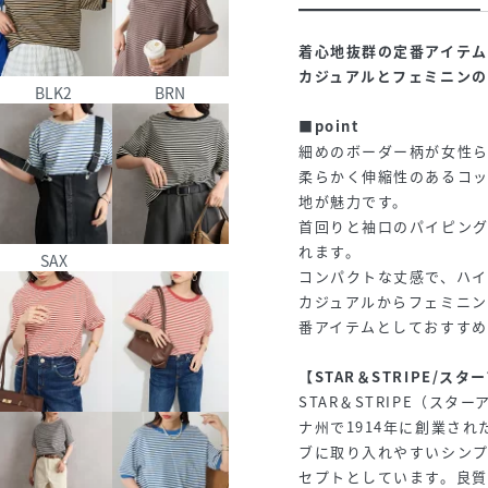
着心地抜群の定番アイテム
カジュアルとフェミニンの
BLK2
BRN
■point
細めのボーダー柄が女性ら
柔らかく伸縮性のあるコ
地が魅力です。
首回りと袖口のパイピン
れます。
SAX
コンパクトな丈感で、ハ
カジュアルからフェミニ
番アイテムとしておすすめ
【STAR＆STRIPE/ス
STAR＆STRIPE（ス
ナ州で1914年に創業さ
ブに取り入れやすいシン
セプトとしています。良