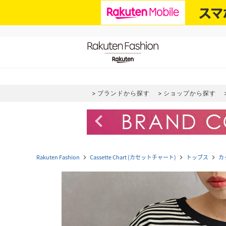
ブランドから探す
ショップから探す
navigate_before
Rakuten Fashion
Cassette Chart (カセットチャート)
トップス
カ
navigate_next
navigate_next
navigate_next