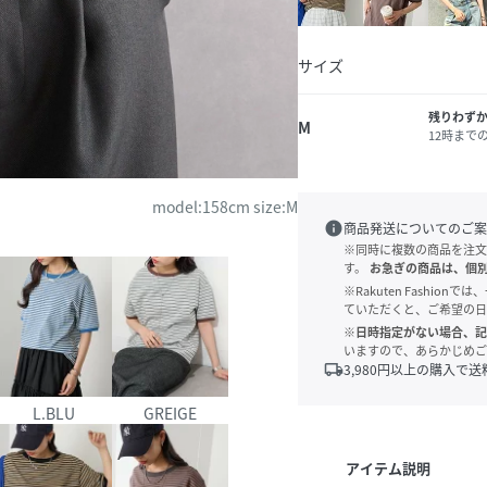
サイズ
残りわず
M
12時まで
model:158cm size:M
info
商品発送についてのご案
※同時に複数の商品を注文
す。
お急ぎの商品は、個
※Rakuten Fashi
ていただくと、ご希望の日
※日時指定がない場合、記
いますので、あらかじめご
local_shipping
3,980
円以上の購入で送
L.BLU
GREIGE
アイテム説明