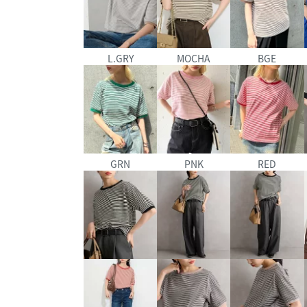
L.GRY
MOCHA
BGE
GRN
PNK
RED