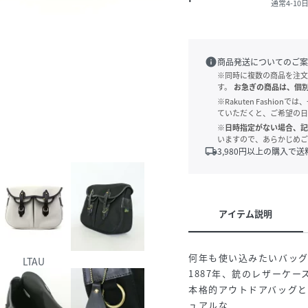
通常4-1
info
商品発送についてのご案
※同時に複数の商品を注文
す。
お急ぎの商品は、個
※Rakuten Fashi
ていただくと、ご希望の日
※日時指定がない場合、記
いますので、あらかじめご
local_shipping
3,980
円以上の購入で送
アイテム説明
何年も使い込みたいバッグ"B
LTAU
1887年、銃のレザーケ
本格的アウトドアバッグ
ュアルな