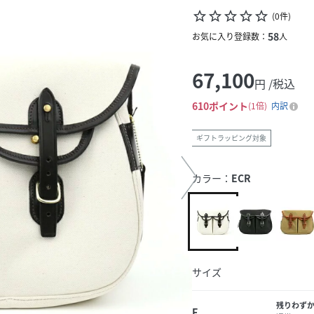
star_border
star_border
star_border
star_border
star_border
(
0
件
)
58
お気に入り登録数：
人
67,100
円 /税込
610
ポイント
1倍
内訳
ギフトラッピング対象
カラー：
ECR
サイズ
残りわず
F