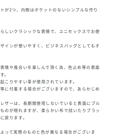
トが2つ、内側はポケットのないシンプルな作り
国らしいクラシックな表情で、ユニセックスでお使
デザインが使いやすく、ビジネスバッグとしてもオ
の表情や風合いを楽しんで頂く為、色止め等の表面
す。
が起こりやすい革が使用されています。
類等に付着する場合がございますので、あらかじめ
ルレザーは、長期間使用しないでいると表面にブル
なものが現れますが、柔らかい布で拭いたりブラッ
態に戻ります。
によって実際のものと色が異なる場合がございま