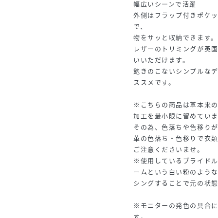
幅広いシーンで活躍
外側はフラップ付きポケッ
で、
物をサッと収納できます。
レザーのトリミングが英
いいただけます。
飽きのこないシンプルな
ススメです。
※こちらの商品は革本来
加工を最小限に留めていま
その為、色落ちや色移り
革の色落ち・色移りで衣
ご注意くださいませ。
※使用しているブライド
ームという白い粉のよう
シングすることで元の状
※モニターの発色の具合
す｡