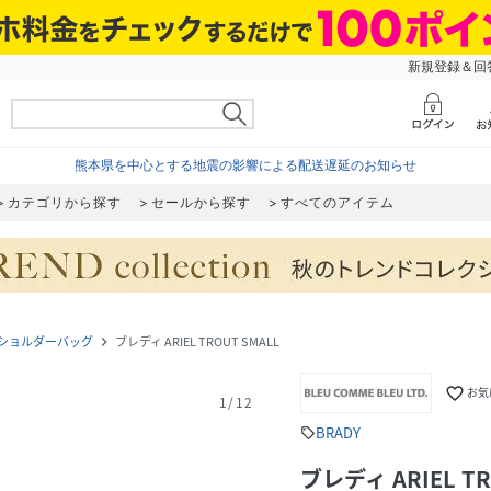
新規登録＆回答
熊本県を中心とする地震の影響による配送遅延のお知らせ
カテゴリから探す
セールから探す
すべてのアイテム
ショルダーバッグ
ブレディ ARIEL TROUT SMALL
navigate_next
favorite_border
お気
1
/
12
BRADY
sell
ブレディ ARIEL TR