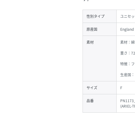
性別タイプ
ユニセッ
原産国
England
素材
素材：綿
重さ：72
特徴：フ
生産国：
サイズ
F
品番
PN1173
(
ARIEL-