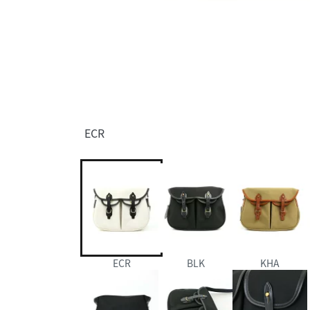
ECR
ECR
BLK
KHA