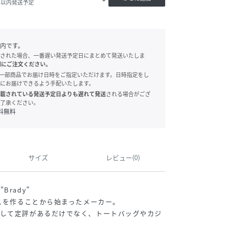
0日以内発送予定
内です。
された場合、一番遅い発送予定日にまとめて発送いたしま
別にご注文ください。
onでは、一部商品でお届け日時をご指定いただけます。日時指定をし
にお届けできるよう手配いたします。
載されている発送予定日よりも遅れて発送
される場合がござ
了承ください。
料無料
サイズ
レビュー(0)
rady"
ースを作ることから始まったメーカー。
として定評があるだけでなく、トートバッグやカジ