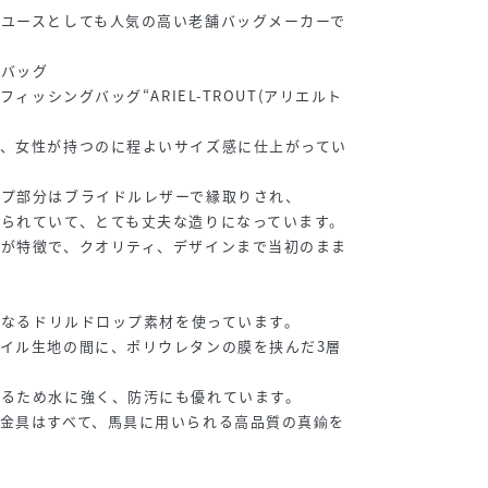
ユースとしても人気の高い老舗バッグメーカーで
グバッグ
フィッシングバッグ“ARIEL-TROUT(アリエルト
で、女性が持つのに程よいサイズ感に仕上がってい
ップ部分はブライドルレザーで縁取りされ、
られていて、とても丈夫な造りになっています。
トが特徴で、クオリティ、デザインまで当初のまま
本となるドリルドロップ素材を使っています。
イル生地の間に、ポリウレタンの膜を挟んだ3層
いるため水に強く、防汚にも優れています。
金具はすべて、馬具に用いられる高品質の真鍮を