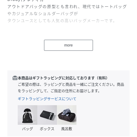
アウトドアバッグの原型とも言われ、現代ではトートバッグ
やカジュアルなショルダーバッグが
タウンユースとしても人気の高いバッグメーカーです。
ブランド定番モデルのひとつ
more
男女問わず長く愛される代表モデルのひとつ“AVON”(エイボ
ン)。
1950年に、元々はフィッシング用バッグとした販売されまし
た。
こちらは、従来のモデルよりもコンパクトなミニサイ
redeem
本商品はギフトラッピングに対応しております（有料）
ズ"AVONMINI"です。
ご希望の際は、ラッピングと商品を一緒にご注文ください。商品
をラッピングして、ご指定の住所にお届けします。
ギフトラッピングサービスについて
ミニマムなサイズ感
コンパクトなサイズ感が可愛らしく、普段使いや旅行時のサ
ブバッグにもオススメ。
ブライドルレザーで縁取りされたフラップはスナップボタン
バッグ
ボックス
風呂敷
開閉です。