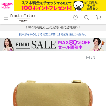
menu
home
search
favorite_border
shopping_cart
lock_outline
メニュー
トップ
検索
お気に入り
カート
ログイン
3,980円(税込)以上のお買い物で送料無料！
熊本県を中心とする地震の影響による配送遅延のお知らせ
1
/
9