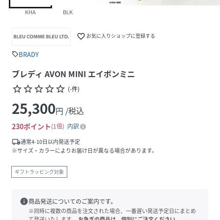
KHA
BLK
favorite_border
お気に入りショップに登録する
BRADY
sell
ブレディ AVON MINI エイボンミニ
star_border
star_border
star_border
star_border
star_border
(
-
件
)
25,300
円 /税込
230
ポイント
1倍
内訳
local_shipping
通常4-10日以内発送予定
※サイズ・カラーによりお届け日が異なる場合があります。
ギフトラッピング対象
info
商品発送についてのご案内です。
※同時に複数の商品を注文された場合、一番遅い発送予定日にまとめ
て発送いたします。
お急ぎの商品は、個別にご注文ください。