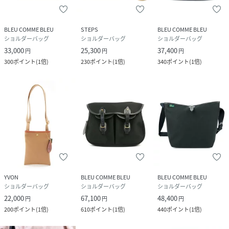
す。
革の色落ち・色移りで衣類等に付着する場合がございますの
BLEU COMME BLEU
STEPS
BLEU COMME BLEU
で、あらかじめご注意くださいませ。
ショルダーバッグ
ショルダーバッグ
ショルダーバッグ
※使用しているブライドルレザーは、長期間使用しないでい
33,000
25,300
37,400
円
円
円
ると表面にブルームという白い粉のようなものが現れます
300
ポイント
(
1倍
)
230
ポイント
(
1倍
)
340
ポイント
(
1倍
)
が、柔らかい布で拭いたりブラッシングすることで元の状態
に戻ります。
※モニターの発色の具合によって実際のものと色が異なる場
合がございます｡
性別タイプ
ユニセックス
原産国
England
YVON
BLEU COMME BLEU
BLEU COMME BLEU
ショルダーバッグ
ショルダーバッグ
ショルダーバッグ
素材
素材：コットン100%、皮革部分:牛革
22,000
67,100
48,400
円
円
円
200
ポイント
(
1倍
)
610
ポイント
(
1倍
)
440
ポイント
(
1倍
)
重さ：230g