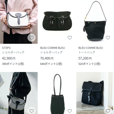
特徴：間口：スナップボタン開閉
生産国：England
サイズ
F
STEPS
BLEU COMME BLEU
BLEU COMME BLEU
ショルダーバッグ
ショルダーバッグ
トートバッグ
品番
PN1045_AVON
42,900
70,400
57,200
円
円
円
(
AVON-MINI-BLK-109 PN1045
)
390
ポイント
(
1倍
)
640
ポイント
(
1倍
)
520
ポイント
(
1倍
)