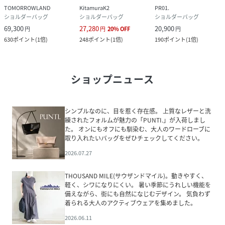
TOMORROWLAND
KitamuraK2
PR01.
ショルダーバッグ
ショルダーバッグ
ショルダーバッグ
69,300
27,280
20,900
円
円
20
%
OFF
円
630
ポイント
(
1倍
)
248
ポイント
(
1倍
)
190
ポイント
(
1倍
)
ショップニュース
シンプルなのに、目を惹く存在感。 上質なレザーと洗
練されたフォルムが魅力の「PUNTI.」が入荷しまし
た。 オンにもオフにも馴染む、大人のワードローブに
取り入れたいバッグをぜひチェックしてください。
2026.07.27
THOUSAND MILE(サウザンドマイル)。動きやすく、
軽く、シワになりにくい。 暑い季節にうれしい機能を
備えながら、街にも自然になじむデザイン。 気負わず
着られる大人のアクティブウェアを集めました。
2026.06.11