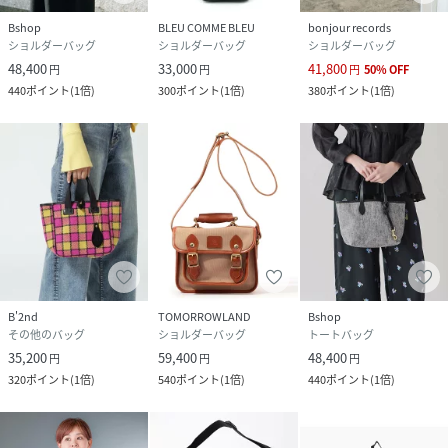
Bshop
BLEU COMME BLEU
bonjour records
ショルダーバッグ
ショルダーバッグ
ショルダーバッグ
48,400
33,000
41,800
円
円
円
50
%
OFF
440
ポイント
(
1倍
)
300
ポイント
(
1倍
)
380
ポイント
(
1倍
)
B'2nd
TOMORROWLAND
Bshop
その他のバッグ
ショルダーバッグ
トートバッグ
35,200
59,400
48,400
円
円
円
320
ポイント
(
1倍
)
540
ポイント
(
1倍
)
440
ポイント
(
1倍
)