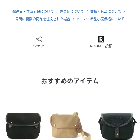
内側はポケットのないシンプルな作りで最小限の必需品が収
納可能です。
発送日・在庫表記について
置き配について
交換・返品について
ショルダーベルトはバックサイドについて、体に沿いやすい
同時に複数の商品を注文された場合
メーカー希望小売価格について
作りも特徴です。
タウンユースから旅行まで
シェア
ROOMに投稿
金具はすべて馬具に用いられる高品質の真鍮を使用したこだ
わりの逸品。
本体はツイル生地の間にポリウレタンの膜を挟んだ3層構造
で、
おすすめのアイテム
高い耐久性を誇ります。
表面に防水加工が施されているので、防水・防汚にも優れて
います。
世代や流行を問わずユニセックスでお使いいただけます。
※こちらの商品は革本来の表情や風合いを楽しんで頂く為、
色止め等の表面加工を最小限に留めています。
その為、色落ちや色移りが起こりやすい革が使用されていま