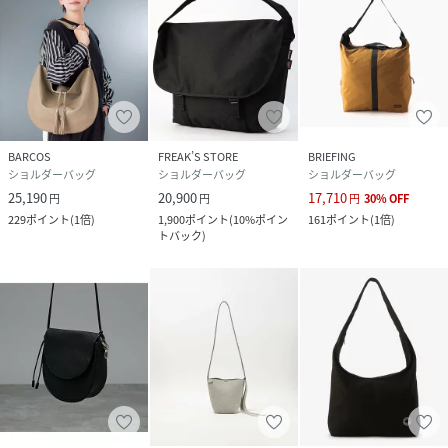
BARCOS
FREAK’S STORE
BRIEFING
ショルダーバッグ
ショルダーバッグ
ショルダーバッグ
25,190
20,900
17,710
円
円
円
30
%
OFF
229
ポイント
(
1倍
)
1,900
ポイント
(
10%ポイン
161
ポイント
(
1倍
)
トバック
)