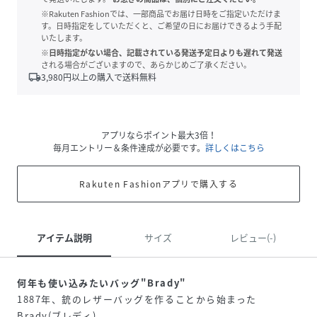
※Rakuten Fashionでは、一部商品でお届け日時をご指定いただけま
す。日時指定をしていただくと、ご希望の日にお届けできるよう手配
いたします。
※日時指定がない場合、記載されている発送予定日よりも遅れて発送
される場合がございますので、あらかじめご了承ください。
local_shipping
3,980
円以上の購入で送料無料
アプリならポイント最大3倍！
毎月エントリー＆条件達成が必要です。
詳しくはこちら
Rakuten Fashionアプリで購入する
アイテム説明
サイズ
レビュー(-)
何年も使い込みたいバッグ"Brady"
1887年、銃のレザーバッグを作ることから始まった
Brady(ブレディ)。