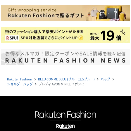
Rakuten Fashion
BLEU COMME BLEU (ブルーコムブルー)
バッグ
navigate_next
navigate_next
navigate_next
ショルダーバッグ
ブレディ AVON MINI エイボンミニ
navigate_next