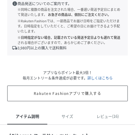
info
商品発送についてのご案内です。
※同時に複数の商品を注文された場合、一番遅い発送予定日にまとめ
て発送いたします。
お急ぎの商品は、個別にご注文ください。
※Rakuten Fashionでは、一部商品でお届け日時をご指定いただけま
す。日時指定をしていただくと、ご希望の日にお届けできるよう手配
いたします。
※日時指定がない場合、記載されている発送予定日よりも遅れて発送
される場合がございますので、あらかじめご了承ください。
local_shipping
3,980
円以上の購入で送料無料
アプリならポイント最大3倍！
毎月エントリー＆条件達成が必要です。
詳しくはこちら
Rakuten Fashionアプリで購入する
アイテム説明
サイズ
レビュー(16)