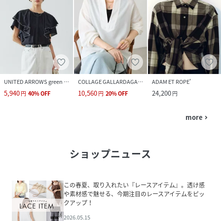
UNITED ARROWS green label relaxing
COLLAGE GALLARDAGALANTE
ADAM ET ROPE'
5,940
10,560
24,200
円
40
%
OFF
円
20
%
OFF
円
more
navigate_next
ショップニュース
この春夏、取り入れたい『レースアイテム』。透け感
や素材感で魅せる、今期注目のレースアイテムをピッ
クアップ！
2026.05.15