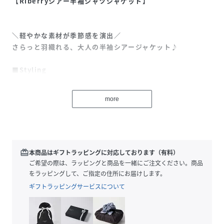
【Riberryシアー半袖シャツジャケット】
＼軽やかな素材が季節感を演出／
さらっと羽織れる、大人の半袖シアージャケット♪
■Styling
きちんと感のあるテーラードジャケットとカジュアルなゆっ
たりサイジングとを掛け合わせたトレンドの半袖ジャケット
more
が登場しました。
裏地なしの一枚仕立てに、やや透け感をプラスしたことで、
涼しげな印象をプラス。
上品なシアー感が美しく、カジュアルなアイテムの中に大人
の余裕を感じさせてくれるハイセンスなデザインです！
redeem
本商品はギフトラッピングに対応しております（有料）
袖の折り返しがワンポイントですが全体的にシンプルなデザ
ご希望の際は、ラッピングと商品を一緒にご注文ください。商品
インなので、普段使いからちょっとしたお呼ばれまで幅広い
をラッピングして、ご指定の住所にお届けします。
シーンで活躍◎
ギフトラッピングサービスについて
Tシャツやタンクトップ、デニムパンツと合わせてカジュア
ルにも、シャツやスラックス、ボリュームのあるバルーンス
カートと合わせて綺麗めにも着られる万能な1枚です。