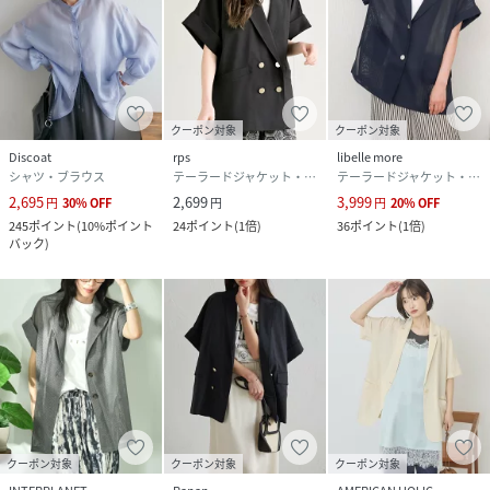
クーポン対象
クーポン対象
Discoat
rps
libelle more
シャツ・ブラウス
テーラードジャケット・ブレザー
テーラードジャケット・ブレザー
2,695
2,699
3,999
円
30
%
OFF
円
円
20
%
OFF
245
ポイント
(
10%ポイント
24
ポイント
(
1倍
)
36
ポイント
(
1倍
)
バック
)
クーポン対象
クーポン対象
クーポン対象