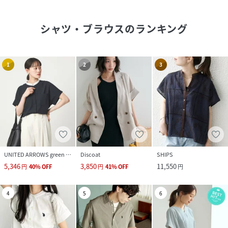
シャツ・ブラウス
のランキング
1
2
3
UNITED ARROWS green label relaxing
Discoat
SHIPS
5,346
3,850
11,550
円
40
%
OFF
円
41
%
OFF
円
4
5
6