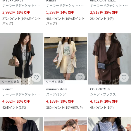
INTERPLANET
Ranan
AMERICAN HOLIC
テーラードジャケット・ブレザー
テーラードジャケット・ブレザー
テーラードジャケット・ブレザー
2,992
5,298
2,918
円
65
%
OFF
円
24
%
OFF
円
35
%
OFF
272
ポイント
(
10%ポイント
481
ポイント
(
10%ポイント
26
ポイント
(
1倍
)
バック
)
バック
)
クーポン対象
クーポン対象
Pierrot
miniministore
COLONY 2139
テーラードジャケット・ブレザー
スーツパンツ
シャツ・ブラウス
4,632
4,189
4,752
円
20
%
OFF
円
39
%
OFF
円
20
%
OFF
42
ポイント
(
1倍
)
380
ポイント
(
1倍+9倍UP
)
43
ポイント
(
1倍
)