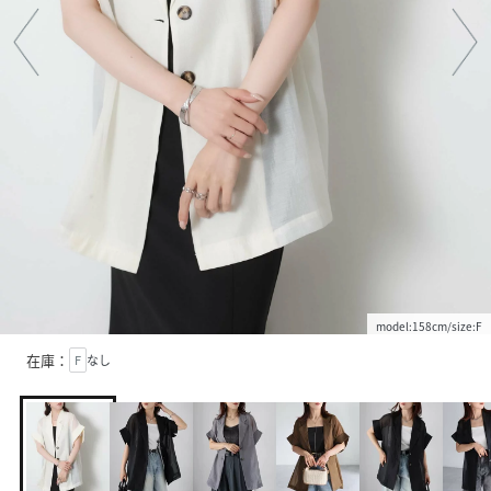
model:158cm/size:F
在庫：
F
なし