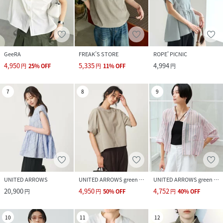
GeeRA
FREAK’S STORE
ROPE' PICNIC
4,950
5,335
4,994
円
25
%
OFF
円
11
%
OFF
円
7
8
9
UNITED ARROWS
UNITED ARROWS green label relaxing
UNITED ARROWS green label relaxing
20,900
4,950
4,752
円
円
50
%
OFF
円
40
%
OFF
10
11
12