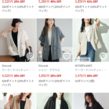
3,520
5,280
3,850
円
20
%
OFF
円
40
%
OFF
円
41
%
OFF
ー・PC環境により、実際の商品と色味が異なって見える場合
320
ポイント
(
10%ポイント
480
ポイント
(
10%ポイント
350
ポイント
(
10%ポイント
がございます。予めご了承をお願い致します。
バック
)
バック
)
バック
)
アウター/ジャケット/半袖ジャケット/ベスト/シアージャケ
ット/シアー/透け感/テーラードジャケット/カジュアル/大人
カジュアル/きれいめカジュアル/キレイめ/オフィスカジュア
ル/フォーマル/セレモニー/羽織り
model:158cm/size:F
クーポン対象
Discoat
Discoat
INTERPLANET
性別タイプ
レディース
テーラードジャケット・ブレザー
シャツ・ブラウス
テーラードジャケット・ブレザー
4,620
3,850
3,476
円
30
%
OFF
円
50
%
OFF
円
60
%
OFF
原産国
中国
420
ポイント
(
10%ポイント
350
ポイント
(
10%ポイント
31
ポイント
(
1倍
)
バック
)
バック
)
素材
ポリエステル100%
サイズ
F