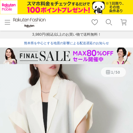
menu
home
search
favorite_border
shopping_cart
lock_outline
メニュー
トップ
検索
お気に入り
カート
ログイン
3,980円(税込)以上のお買い物で送料無料！
熊本県を中心とする地震の影響による配送遅延のお知らせ
1
/
50