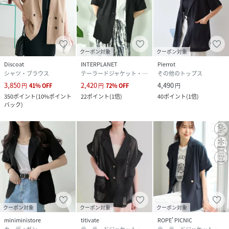
品番
PM6713_RD
(
RD-0049-013-001 PM6713
)
クーポン対象
クーポン対象
Discoat
INTERPLANET
Pierrot
シャツ・ブラウス
テーラードジャケット・ブレザー
その他のトップス
3,850
2,420
4,490
円
41
%
OFF
円
72
%
OFF
円
350
ポイント
(
10%ポイント
22
ポイント
(
1倍
)
40
ポイント
(
1倍
)
バック
)
クーポン対象
クーポン対象
クーポン対象
miniministore
titivate
ROPE' PICNIC