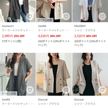
策や日焼け対策としても活躍！
春先から秋口まで長く着用いただけるアイテムです。
クーポン対象
▽生地感
moment+
GeeRA
PAGEBOY
透け感：あり●〇〇〇〇なし
テーラードジャケット・ブレザー
テーラードジャケット・ブレザー
シャツ・ブラウス
生地の厚さ：厚い〇〇〇〇●薄い
2,990
4,620
3,520
円
25
%
OFF
円
30
%
OFF
円
60
%
OFF
裏地：なし
27
ポイント
(
1倍
)
420
ポイント
(
10%ポイント
320
ポイント
(
10%ポイント
伸縮性：なし
バック
)
バック
)
※この素材は性質上、発汗、摩擦等により、ほかの衣料やバ
ッグなどに多少色落ちや色移りする場合がありますので、十
分にご注意下さい。
※商品の梱包には細心の注意を払っていますが、通販の特性
上、到着時に畳みシワがついている可能性がございます。予
めご了承ください。
クーポン対象
※お肌のデリケートな方は刺激を感じる場合がございます。
GeeRA
Discoat
Discoat
※詳しいお手入れ方法は商品タグをご参照ください。
テーラードジャケット・ブレザー
シャツ・ブラウス
シャツ・ブラウス
※撮影時のライティング、太陽光、ご覧になっているモニタ