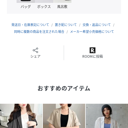
これさえ羽織っておけばオシャレに見える！シンプルになり
バッグ
ボックス
風呂敷
がちな夏のコーデにアクセントをくれるサマージャケットで
す！
発送日・在庫表記について
置き配について
交換・返品について
■Detail
同時に複数の商品を注文された場合
メーカー希望小売価格について
ゆったりと羽織れるサイズ感でリラクシーかつ体型カバー効
果が◎
袖はロールアップしたようなデザインで二の腕をすっきり見
せてくれます♪
シェア
ROOMに投稿
シャツ感覚で羽織れる軽さで肩の力を抜いて着られるジャケ
ットです。
■Material
おすすめのアイテム
シアー感のある薄めの軽い生地感。
リネン風のシャリ感のあるポリエステル素材でサラッとした
着心地！
暑い季節にも着やすい１着です。
折りたたむとコンパクトになるので、持ち運びも◎
長時間着用していても疲れない生地感で、オフィスの冷房対