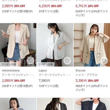
カーディガン
テーラードジャケット・ブレザー
テーラードジャケット・ブレザー
2,989
4,150
6,741
円
39
%
OFF
円
30
%
OFF
円
10
%
OFF
270
ポイント
(
1倍+9倍UP
)
37
ポイント
(
1倍
)
919
ポイント
(
15%ポイント
バック
)
クーポン対象
クーポン対象
miniministore
Lajour
Discoat
テーラードジャケット・ブレザー
テーラードジャケット・ブレザー
シャツ・ブラウス
2,090
7,980
5,390
円
39
%
OFF
円
円
30
%
OFF
190
ポイント
(
1倍+9倍UP
)
72
ポイント
(
1倍
)
490
ポイント
(
10%ポイント
バック
)