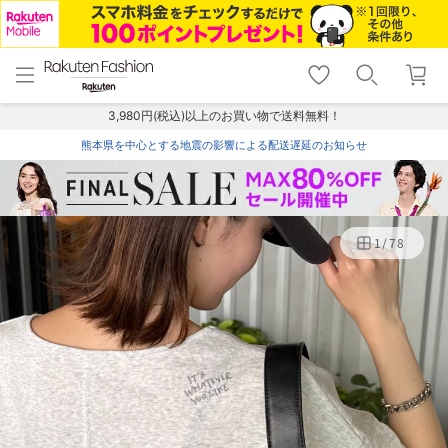
menu
home
search
favorite_border
shopping_cart
lock_outline
メニュー
トップ
検索
お気に入り
カート
ログイン
3,980円(税込)以上のお買い物で送料無料！
熊本県を中心とする地震の影響による配送遅延のお知らせ
1
/
78