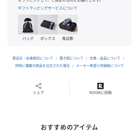
ギフトラッピングサービスについて
■スタイリング
シンプルデザインなので、コーデの邪魔をすることなく様々
なアイテムと相性抜群☆
襟ぐりが広いので、ワンショルとしても楽しめます♡
バッグ
ボックス
風呂敷
インしてもしなくてもサマになる、優秀トップスです！
■お手入れ方法
発送日・在庫表記について
置き配について
交換・返品について
洗濯：洗濯ネットを使用し、40℃を限度とし非常に弱い洗濯
同時に複数の商品を注文された場合
メーカー希望小売価格について
ができる
タンブル乾燥：不可
アイロン：あて布を使用し、150℃を限度としアイロン仕上
げができる
シェア
ROOMに投稿
・・・・・・・・・・・・・・・・・・・・・・
透け感：あり
裏地：なし
おすすめのアイテム
伸縮性：あり
光沢感：なし