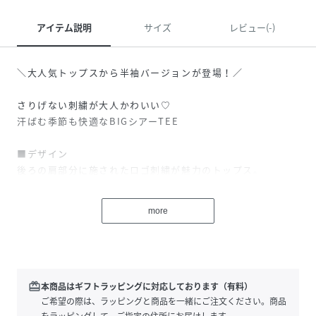
アイテム説明
サイズ
レビュー(-)
＼大人気トップスから半袖バージョンが登場！／
さりげない刺繍が大人かわいい♡
汗ばむ季節も快適なBIGシアーTEE
■デザイン
後ろの肩部分に施されたロゴ刺繍が魅力のトップス。
ドロップショルダー＆ゆとりのある袖口で、華奢見えが叶い
ます！
more
五分袖位の袖丈なので、さりげなく二の腕カバーも◎
程よい透け感が、大人カジュアルにぴったり♡
すとんとした落ち感のあるシルエットなので、女性らしさも
プラスしてくれる1枚です！
redeem
本商品はギフトラッピングに対応しております（有料）
☆長袖バージョンこちら→【TYZ1051306A0008】
ご希望の際は、ラッピングと商品を一緒にご注文ください。商品
をラッピングして、ご指定の住所にお届けします。