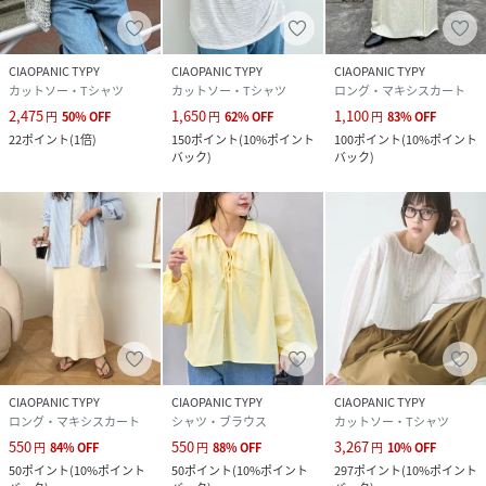
発生する場合がございます。
※実際の店舗在庫につきましては、各店舗に直接お問い合わ
CIAOPANIC TYPY
CIAOPANIC TYPY
CIAOPANIC TYPY
せください。
カットソー・Tシャツ
カットソー・Tシャツ
ロング・マキシスカート
2,475
1,650
1,100
円
50
%
OFF
円
62
%
OFF
円
83
%
OFF
22
ポイント
(
1倍
)
150
ポイント
(
10%ポイント
100
ポイント
(
10%ポイント
バック
)
バック
)
性別タイプ
レディース
原産国
中国
素材
綿64% ポリエステル36%
サイズ
ONE
品番
PM5365_TYZ1051606A0003
(
TYZ1051606A0003-k-1A PM5365
)
CIAOPANIC TYPY
CIAOPANIC TYPY
CIAOPANIC TYPY
ロング・マキシスカート
シャツ・ブラウス
カットソー・Tシャツ
550
550
3,267
円
84
%
OFF
円
88
%
OFF
円
10
%
OFF
50
ポイント
(
10%ポイント
50
ポイント
(
10%ポイント
297
ポイント
(
10%ポイント