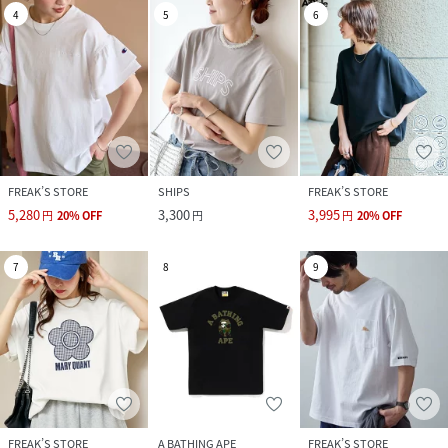
4
5
6
FREAK’S STORE
SHIPS
FREAK’S STORE
5,280
3,300
3,995
円
20
%
OFF
円
円
20
%
OFF
7
8
9
FREAK’S STORE
A BATHING APE
FREAK’S STORE