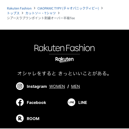
Rakuten Fashion
CIAOPANIC TYPY (チャオパニックティピー)
navigate_next
navigate_next
トップス
カットソー・Tシャツ
navigate_next
navigate_next
シアースラブワンポイント刺繍オーバー半袖Tee
Instagram
WOMEN
/
MEN
Facebook
LINE
ROOM