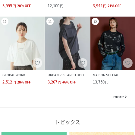
3,995
12,100
3,944
円
20
%
OFF
円
円
21
%
OFF
10
11
12
GLOBAL WORK
URBAN RESEARCH DOORS
MAISON SPECIAL
2,512
3,267
13,750
円
28
%
OFF
円
46
%
OFF
円
more
navigate_next
トピックス