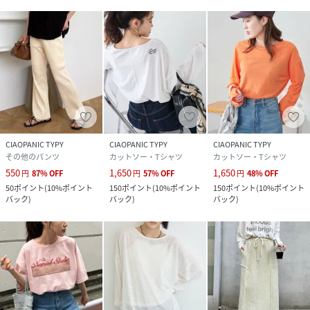
生地の厚さ：普通
・・・・・・・・・・・・・・・・・・・・・・
※ライトグレー／チャコールグレーはWEB限定になっており
ます。
▼気になる商品をお気に入り登録
ハートをクリックして《お気に入り登録》がオススメです！
CIAOPANIC TYPY
CIAOPANIC TYPY
CIAOPANIC TYPY
※画像の商品はサンプルを使用しております。実際の商品と
その他のパンツ
カットソー・Tシャツ
カットソー・Tシャツ
若干の仕様が変更になる場合がございますので、予めご了承
550
1,650
1,650
円
87
%
OFF
円
57
%
OFF
円
48
%
OFF
の上ご注文くださいますようお願いいたします
50
ポイント
(
10%ポイント
150
ポイント
(
10%ポイント
150
ポイント
(
10%ポイント
バック
)
バック
)
バック
)
※屋外の光や照明の当たり具合で、実際の商品の色味とカラ
ー別画像の色味に若干の違いが発生する場合がございます。
詳細画像と併せてご確認の上、ご注文いただきますようお願
い致します。
※独自のタイムセールなどの施策により、実店舗と価格差が