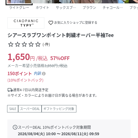
ライトグレー
ホワイト
サックスブルー
ブラウン
チャコールグレー
ブラ
favorite_border
お気に入りショップに登録する
シアースラブワンポイント刺繍オーバー半袖Tee
star_border
star_border
star_border
star_border
star_border
(
-
件
)
1,650
円 /税込
57
%OFF
メーカー希望小売価格
3,850
円 /税込
150
ポイント
内訳
10%ポイントバック
local_shipping
通常4-7日以内発送予定
※サイズ・カラーによりお届け日が異なる場合があります。
SALE
スーパーDEAL
ギフトラッピング対象
schedule
スーパーDEAL
10
%ポイントバック対象期間
2026/08/04(火) 10:00
〜
2026/08/11(火) 09:59