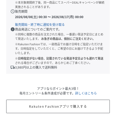
※本対象期間終了後、同一商品にてスーパーDEALキャンペーンが継続
実施されることがあります。
schedule
販売期間
2026/08/08(土) 00:30
〜
2026/08/17(月) 00:00
販売開始・終了時に通知を受け取る
info
商品発送についてのご案内です。
※同時に複数の商品を注文された場合、一番遅い発送予定日にまとめ
て発送いたします。
お急ぎの商品は、個別にご注文ください。
※Rakuten Fashionでは、一部商品でお届け日時をご指定いただけま
す。日時指定をしていただくと、ご希望の日にお届けできるよう手配
いたします。
※日時指定がない場合、記載されている発送予定日よりも遅れて発送
される場合がございますので、あらかじめご了承ください。
local_shipping
3,980
円以上の購入で送料無料
アプリならポイント最大3倍！
毎月エントリー＆条件達成が必要です。
詳しくはこちら
Rakuten Fashionアプリで購入する