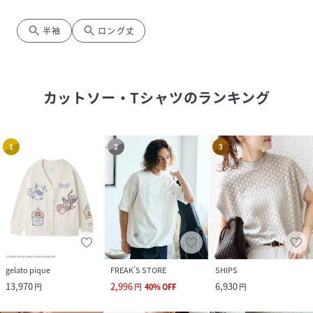
search
search
半袖
ロング丈
カットソー・Tシャツ
のランキング
1
2
3
gelato pique
FREAK’S STORE
SHIPS
13,970
2,996
6,930
円
円
40
%
OFF
円