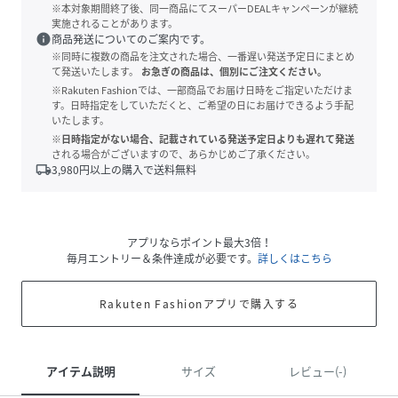
※本対象期間終了後、同一商品にてスーパーDEALキャンペーンが継続
実施されることがあります。
info
商品発送についてのご案内です。
※同時に複数の商品を注文された場合、一番遅い発送予定日にまとめ
て発送いたします。
お急ぎの商品は、個別にご注文ください。
※Rakuten Fashionでは、一部商品でお届け日時をご指定いただけま
す。日時指定をしていただくと、ご希望の日にお届けできるよう手配
いたします。
※日時指定がない場合、記載されている発送予定日よりも遅れて発送
される場合がございますので、あらかじめご了承ください。
local_shipping
3,980
円以上の購入で送料無料
アプリならポイント最大3倍！
毎月エントリー＆条件達成が必要です。
詳しくはこちら
Rakuten Fashionアプリで購入する
アイテム説明
サイズ
レビュー(-)