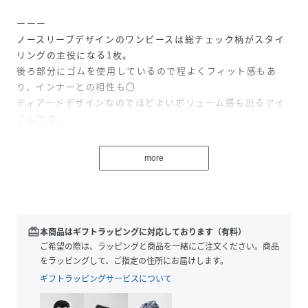
ーーー
ノースリーブデザインのワンピースは総チェック柄がスタイ
リングの主役になる1枚。
後ろ部分にゴムを使用しているので程よくフィット感もあ
り、インナーとの相性も〇
ティアードデザインなのでほどよいボリューム感も出るアイ
テムです。
【素材】
more
デコボコとした表面感のある生地。
透け感のある薄手素材なので気温の高い時期にも着やすい素
材感です。
ーーー
redeem
本商品はギフトラッピングに対応しております（有料）
【スタイリング】
ご希望の際は、ラッピングと商品を一緒にご注文ください。商品
Tシャツはもちろん、ノースリーブインナーとの相性〇
をラッピングして、ご指定の住所にお届けします。
やや透け感があるのでボトム合わせのスタイリングがおすす
ギフトラッピングサービスについて
めです。