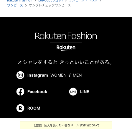
Rakuten Fashion
LAKOLE (ラコレ)
ワンピース・ドレス
navigate_next
navigate_next
navigate_next
ワンピース
オンブレチェックワンピース
navigate_next
Instagram
WOMEN
/
MEN
Facebook
LINE
ROOM
【注意】楽天を装った不審なメールやSMSについて