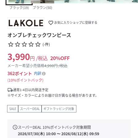
ブラック(19)
ブラウン(50)
favorite_border
お気に入りショップに登録する
オンブレチェックワンピース
star_border
star_border
star_border
star_border
star_border
(
-
件
)
3,990
円 /税込
20
%OFF
メーカー希望小売価格
4,990
円 /税込
362
ポイント
内訳
10%ポイントバック
local_shipping
通常1-4日以内発送予定
※サイズ・カラーによりお届け日が異なる場合があります。
SALE
スーパーDEAL
ギフトラッピング対象
schedule
スーパーDEAL
10
%ポイントバック対象期間
2026/07/30(木) 10:00
〜
2026/08/12(水) 09:59