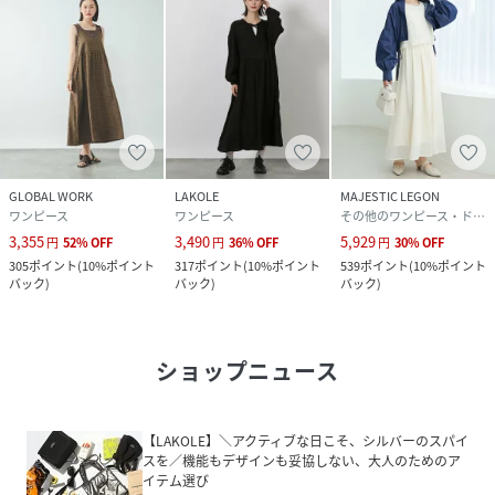
GLOBAL WORK
LAKOLE
MAJESTIC LEGON
ワンピース
ワンピース
その他のワンピース・ドレス
3,355
3,490
5,929
円
52
%
OFF
円
36
%
OFF
円
30
%
OFF
305
ポイント
(
10%ポイント
317
ポイント
(
10%ポイント
539
ポイント
(
10%ポイント
バック
)
バック
)
バック
)
ショップニュース
【LAKOLE】＼アクティブな日こそ、シルバーのスパイ
スを／機能もデザインも妥協しない、大人のためのア
イテム選び