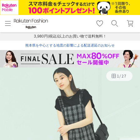
menu
home
search
favorite_border
shopping_cart
lock_outline
メニュー
トップ
検索
お気に入り
カート
ログイン
3,980円(税込)以上のお買い物で送料無料！
熊本県を中心とする地震の影響による配送遅延のお知らせ
1
/
27