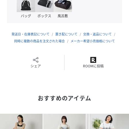
性別タイプ
レディース
バッグ
ボックス
風呂敷
原産国
CHINA
発送日・在庫表記について
置き配について
交換・返品について
素材
ポリエステル65% 綿35%
同時に複数の商品を注文された場合
メーカー希望小売価格について
サイズ
Ｆ
クリーニング
洗濯機洗い可（ネット使用）
シェア
ROOMに投稿
品番
PM5127_494989
(
494989-19-09 PM5127
)
おすすめのアイテム