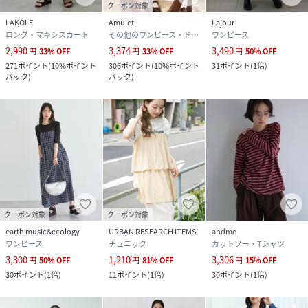
クーポン対象
LAKOLE
Amulet
Lajour
ロング・マキシスカート
その他のワンピース・ドレス
ワンピース
2,990
3,374
3,490
円
33
%
OFF
円
33
%
OFF
円
50
%
OFF
271
ポイント
(
10%ポイント
306
ポイント
(
10%ポイント
31
ポイント
(
1倍
)
バック
)
バック
)
クーポン対象
クーポン対象
earth music&ecology
URBAN RESEARCH ITEMS
andme
ワンピース
チュニック
カットソー・Tシャツ
3,300
1,210
3,306
円
50
%
OFF
円
81
%
OFF
円
15
%
OFF
30
ポイント
(
1倍
)
11
ポイント
(
1倍
)
30
ポイント
(
1倍
)