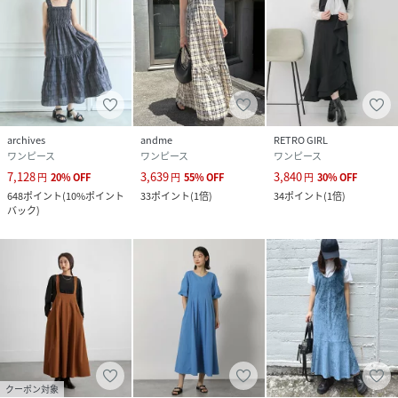
archives
andme
RETRO GIRL
ワンピース
ワンピース
ワンピース
7,128
3,639
3,840
円
20
%
OFF
円
55
%
OFF
円
30
%
OFF
648
ポイント
(
10%ポイント
33
ポイント
(
1倍
)
34
ポイント
(
1倍
)
バック
)
クーポン対象