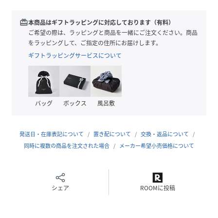
■デザイン
・腰まわりに程よくゆとりを持たせ、裾にかけてスリムにな
redeem
本商品はギフトラッピングに対応しております（有料）
るテーパードシルエット
ご希望の際は、ラッピングと商品を一緒にご注文ください。商品
・夏らしいディテールのウエストロープ紐
をラッピングして、ご指定の住所にお届けします。
・取り外し可能なロープ紐
ギフトラッピングサービスについて
・ラフすぎない洗練されたフィッティング
・リゾートからタウンユースまで幅広く活躍
■素材
バッグ
ボックス
風呂敷
・ムラのある風合いを表現したシックアンドシン糸を使用
・天然素材のようなナチュラルさと、品のある表情を併せ持
った素材
発送日・在庫表記について
置き配について
交換・返品について
・薄手ながらコシがあり、軽やかさとしなやかさのバランス
同時に複数の商品を注文された場合
メーカー希望小売価格について
が秀逸
・手洗いに対応したウォッシャブル素材
■カラー展開
シェア
ROOMに投稿
・モカベージュ/ダークブラウン/ブラックの3色展開
・大人スタイルにマッチする落ち着いた色味が魅力