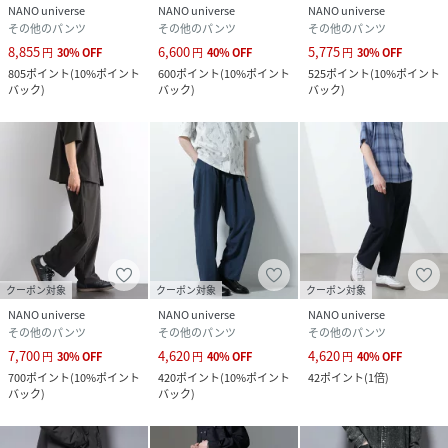
予めご了承下さい。
NANO universe
NANO universe
NANO universe
その他のパンツ
その他のパンツ
その他のパンツ
※光の当たり具合や撮影環境により色味が異なる場合がござ
8,855
6,600
5,775
円
30
%
OFF
円
40
%
OFF
円
30
%
OFF
います。正しい色味はスタジオ画像の色味をご参照くださ
805
ポイント
(
10%ポイント
600
ポイント
(
10%ポイント
525
ポイント
(
10%ポイント
い。
バック
)
バック
)
バック
)
◆お気に入り登録でアイテム情報をゲット◆
気になるアイテムをお気に入り登録して、あなただけの欲し
いものリストを作成！
いち早く特典情報をゲットして、お買い物をよりお楽しみく
ださい。
model : H185 B85
クーポン対象
クーポン対象
クーポン対象
NANO universe
NANO universe
NANO universe
性別タイプ
メンズ
その他のパンツ
その他のパンツ
その他のパンツ
7,700
4,620
4,620
円
30
%
OFF
円
40
%
OFF
円
40
%
OFF
原産国
中国製
700
ポイント
(
10%ポイント
420
ポイント
(
10%ポイント
42
ポイント
(
1倍
)
バック
)
バック
)
素材
(表生地)ポリエステル100%
(裏生地)ポリエステル85%,コットン15%