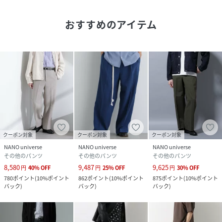
■コーディネート
おすすめのアイテム
・同素材のトップスと合わせた統一感のある洗練された夏ス
タイルがおすすめ
・ロープ紐を外してレザーベルトとローファーを合わせた、
都会的な印象のスタイリングも◎
■シリーズ
・6685221203 メランジドライプルオーバーシャツ(セット
アップ可)
・6685221204 メランジドライオープンカラーシャツ(セッ
トアップ可)
クーポン対象
クーポン対象
クーポン対象
・6685221205 メランジドライシャツジャケット 半袖(セ
NANO universe
NANO universe
NANO universe
ットアップ可)
その他のパンツ
その他のパンツ
その他のパンツ
・6685228201 メランジドライイージーショートパンツ(セ
8,580
9,487
9,625
円
40
%
OFF
円
25
%
OFF
円
30
%
OFF
ットアップ可)
780
ポイント
(
10%ポイント
862
ポイント
(
10%ポイント
875
ポイント
(
10%ポイント
バック
)
バック
)
バック
)
■サイズ感
スタンダードなサイズ感