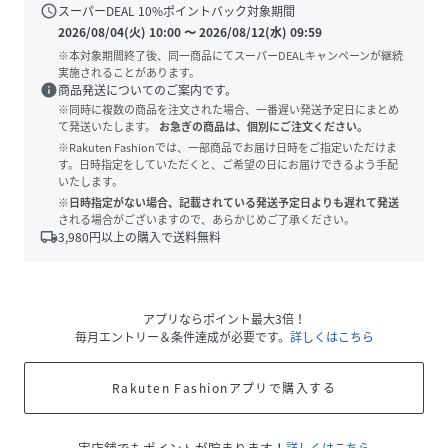
schedule
スーパーDEAL
10
%ポイントバック対象期間
2026/08/04(火) 10:00
〜
2026/08/12(水) 09:59
※本対象期間終了後、同一商品にてスーパーDEALキャンペーンが継続
実施されることがあります。
info
商品発送についてのご案内です。
※同時に複数の商品を注文された場合、一番遅い発送予定日にまとめ
て発送いたします。
お急ぎの商品は、個別にご注文ください。
※Rakuten Fashionでは、一部商品でお届け日時をご指定いただけま
す。日時指定をしていただくと、ご希望の日にお届けできるよう手配
いたします。
※日時指定がない場合、記載されている発送予定日よりも遅れて発送
される場合がございますので、あらかじめご了承ください。
local_shipping
3,980
円以上の購入で送料無料
アプリならポイント最大3倍！
毎月エントリー＆条件達成が必要です。
詳しくはこちら
Rakuten Fashionアプリで購入する
実店舗でもポイントが貯まります！
詳しくはこちら