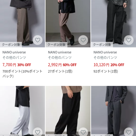
サイズ
Ｓ、Ｍ、Ｌ
クリーニング
手洗い、ドライクリーニング
品番
PM5066_668
(
668-5227202-047-18 PM5066
)
クーポン対象
クーポン対象
クーポン対象
NANO universe
NANO universe
NANO universe
その他のパンツ
その他のパンツ
その他のパンツ
7,700
2,992
10,120
円
30
%
OFF
円
60
%
OFF
円
20
%
OFF
700
ポイント
(
10%ポイント
27
ポイント
(
1倍
)
92
ポイント
(
1倍
)
バック
)