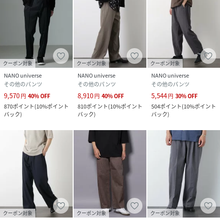
【推奨サイズ】
Sサイズ: 163-170cm
Mサイズ: 168-175cm
Lサイズ: 173-180cm
XLサイズ: 175-182cm
クーポン対象
クーポン対象
クーポン対象
※標準体型を基にした目安でございます。予めご理解、ご了
NANO universe
NANO universe
NANO universe
承の上お買い求めください。
その他のパンツ
その他のパンツ
その他のパンツ
※該当の無いサイズも記載しておりますので、展開サイズを
9,570
8,910
5,544
円
40
%
OFF
円
40
%
OFF
円
30
%
OFF
ご参考ください。
870
ポイント
(
10%ポイント
810
ポイント
(
10%ポイント
504
ポイント
(
10%ポイント
バック
)
バック
)
バック
)
■取扱方法
洗濯の際は附属品を取外して下さい。 ネットを使用してくだ
さい。 形をととのえてから干して下さい。 濡れたままの放
置や、長時間の浸漬はしないで下さい。 あて布を使用してく
ださい。 ゴム部分には、アイロンを当てないで下さい。
※サンプルにて撮影、採寸を行う為、実際にお届けする商品
と仕様やサイズが異なる場合がございます。予約時は生産の
都合上、お届け予定時期が前後する場合もございますので、
クーポン対象
クーポン対象
クーポン対象