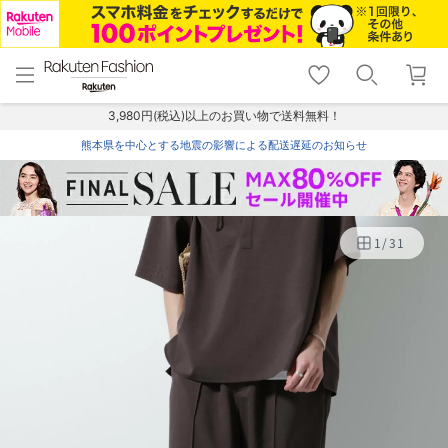
menu
home
search
favorite_border
shopping_cart
lock_outline
メニュー
トップ
検索
お気に入り
カート
ログイン
3,980円(税込)以上のお買い物で送料無料！
熊本県を中心とする地震の影響による配送遅延のお知らせ
1
/
31