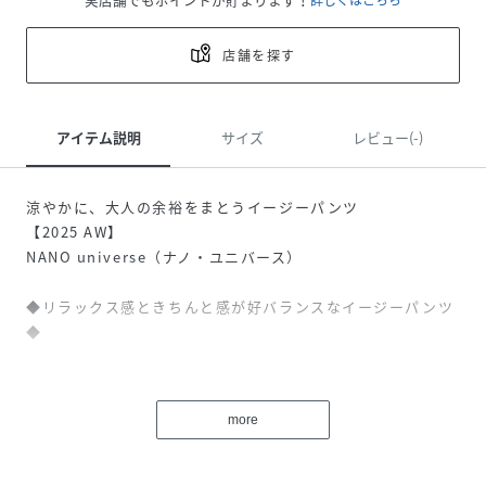
店舗を探す
アイテム説明
サイズ
レビュー(-)
涼やかに、大人の余裕をまとうイージーパンツ
【2025 AW】
NANO universe（ナノ・ユニバース）
◆リラックス感ときちんと感が好バランスなイージーパンツ
◆
軽やかな穿き心地ながらも美しくスマートな印象を演出する
テーパードパンツ。夏らしいディテールのウエストロープ紐
more
も魅力。紐は取り外しが可能なのできれいめなスタイリング
にもマッチする一本です。