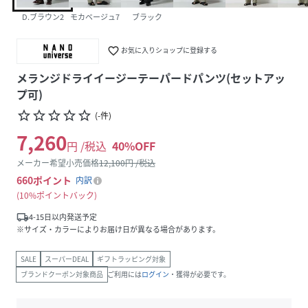
D.ブラウン2
モカベージュ7
ブラック
favorite_border
お気に入りショップに登録する
メランジドライイージーテーパードパンツ(セットアッ
プ可)
star_border
star_border
star_border
star_border
star_border
(
-
件
)
7,260
円 /税込
40
%OFF
メーカー希望小売価格
12,100
円 /税込
660
ポイント
内訳
10%ポイントバック
local_shipping
4-15日以内発送予定
※サイズ・カラーによりお届け日が異なる場合があります。
SALE
スーパーDEAL
ギフトラッピング対象
ブランドクーポン対象商品
ご利用には
ログイン
・獲得が必要です。