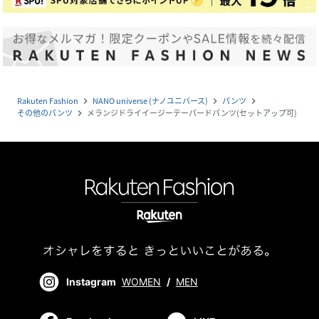
Rakuten Fashion
NANO universe (ナノユニバース)
パンツ
navigate_next
navigate_next
navigate_next
その他のパンツ
メランジドライイージーテーパードパンツ(セットアップ可)
navigate_next
Instagram
WOMEN
/
MEN