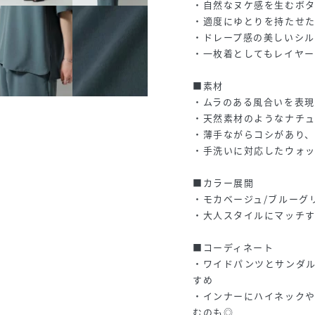
・自然なヌケ感を生むボ
・適度にゆとりを持たせ
・ドレープ感の美しいシル
・一枚着としてもレイヤー
■素材
・ムラのある風合いを表現
・天然素材のようなナチ
・薄手ながらコシがあり
・手洗いに対応したウォ
■カラー展開
・モカベージュ/ブルーグ
・大人スタイルにマッチ
■コーディネート
・ワイドパンツとサンダ
すめ
・インナーにハイネックや
むのも◎