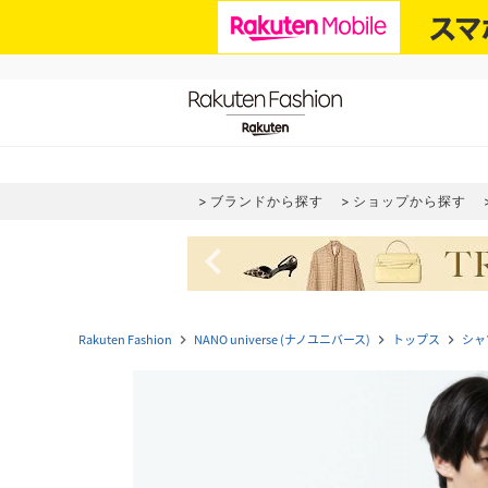
ブランドから探す
ショップから探す
navigate_before
Rakuten Fashion
NANO universe (ナノユニバース)
トップス
シャ
navigate_next
navigate_next
navigate_next