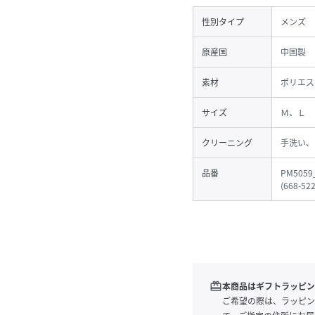
性別タイプ
メンズ
原産国
中国製
素材
ポリエス
サイズ
Ｍ、Ｌ
クリーニング
手洗い、
品番
PM5059
(
668-52
redeem
本商品はギフトラッピン
ご希望の際は、ラッピン