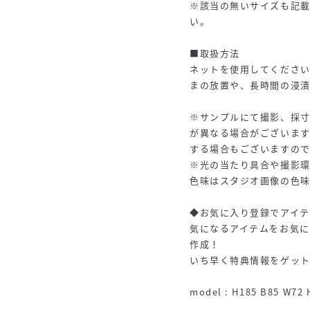
※該当の無いサイズも記
い。
■取扱方法
ネットを使用してください
まの放置や、長時間の浸漬
※サンプルにて撮影、採
が異なる場合がございま
する場合もございますの
※光の当たり具合や撮影
色味はスタジオ画像の色
◆お気に入り登録でアイ
気になるアイテムをお気
作成！
いち早く特典情報をゲッ
model : H185 B85 W7