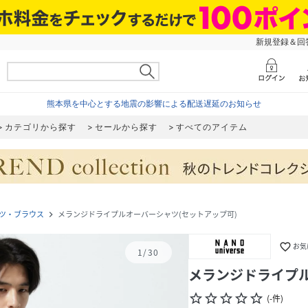
新規登録＆回答
熊本県を中心とする地震の影響による配送遅延のお知らせ
カテゴリから探す
セールから探す
すべてのアイテム
ツ・ブラウス
メランジドライプルオーバーシャツ(セットアップ可)
navigate_next
favorite_border
お気
1
/
30
メランジドライプル
star_border
star_border
star_border
star_border
star_border
(
-
件
)