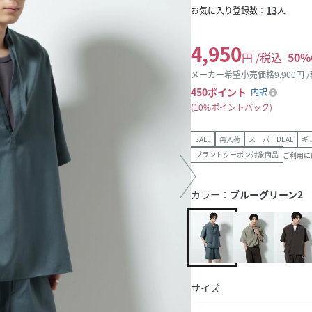
13
お気に入り登録数：
人
4,950
円 /税込
50
%
メーカー希望小売価格
9,900
円 
450
ポイント
内訳
10%ポイントバック
SALE
再入荷
スーパーDEAL
ギ
ブランドクーポン対象商品
ご利用に
カラー：
ブルーグリーン2
サイズ