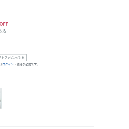
OFF
/税込
フトラッピング対象
は
ログイン
・獲得が必要です。