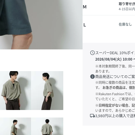
取り寄せ(
Ｍ
4-15日以
Ｌ
在庫なし
schedule
スーパーDEAL
10
%ポイ
2026/08/04(火) 10:00
※本対象期間終了後、同一
あります。
info
商品発送についてのご案
※同時に複数の商品を注文
す。
お急ぎの商品は、個
※Rakuten Fashi
ていただくと、ご希望の日
※日時指定がない場合、記
いますので、あらかじめご
local_shipping
3,980
円以上の購入で送