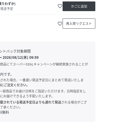
残りわずか)
favorite_border
かごに追加
内発送予定
favorite_border
再入荷リクエスト
ントバック対象期間
〜
2026/08/12(水) 09:59
商品にてスーパーDEALキャンペーンが継続実施されることが
内です。
された場合、一番遅い発送予定日にまとめて発送いたしま
別にご注文ください。
onでは、一部商品でお届け日時をご指定いただけます。日時指定をし
にお届けできるよう手配いたします。
載されている発送予定日よりも遅れて発送
される場合がござ
了承ください。
料無料