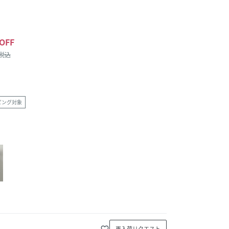
OFF
/税込
ピング対象
favorite_border
再入荷リクエスト