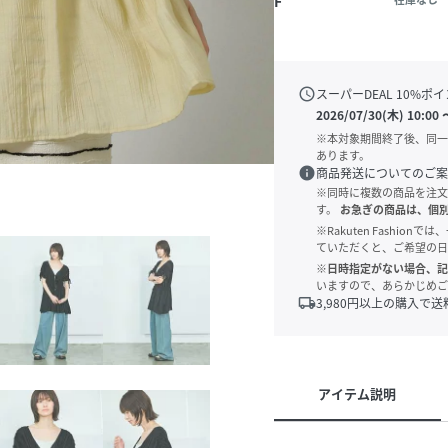
F
schedule
スーパーDEAL
10
%ポイ
2026/07/30(木) 10:00
※本対象期間終了後、同一
あります。
info
商品発送についてのご案
※同時に複数の商品を注文
す。
お急ぎの商品は、個
※Rakuten Fashi
ていただくと、ご希望の日
※日時指定がない場合、記
いますので、あらかじめご
local_shipping
3,980
円以上の購入で送
アイテム説明