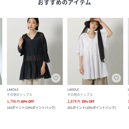
おすすめのアイテム
LAKOLE
LAKOLE
その他のトップス
その他のトップス
1,796
2,874
円
60
%
OFF
円
35
%
OFF
163
ポイント
(
10%ポイントバック
)
261
ポイント
(
10%ポイントバック
)