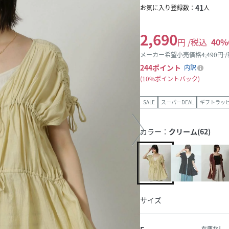
41
お気に入り登録数：
人
2,690
円 /税込
40
%
メーカー希望小売価格
4,490
円 
244
ポイント
内訳
10%ポイントバック
SALE
スーパーDEAL
ギフトラッ
カラー：
クリーム(62)
サイズ
在庫なし