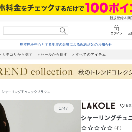
新規登録＆回答
熊本県を中心とする地震の影響による配送遅延のお知らせ
カテゴリから探す
セールから探す
すべてのアイテム
シャーリングチュニックブラウス
ext
favorite_border
お気
1
/
47
シャーリングチュ
star_border
star_border
star_border
star_border
star_border
(
-
件
)