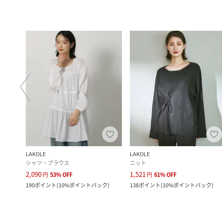
LAKOLE
LAKOLE
シャツ・ブラウス
ニット
2,090
1,521
円
53
%
OFF
円
61
%
OFF
190
ポイント
(
10%ポイントバック
)
138
ポイント
(
10%ポイントバック
)