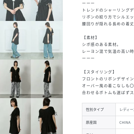
ーーー
トレンドのシャーリング
リボンの絞り方でシルエッ
腰回りが隠れる長めの着
【素材】
シボ感のある素材。
レーヨン混で気温の高い
ーーー
【スタイリング】
フロントのリボンデザイ
オーバー風の着こなしも
合わせるボトムも選ばずス
性別タイプ
レディー
原産国
CHINA