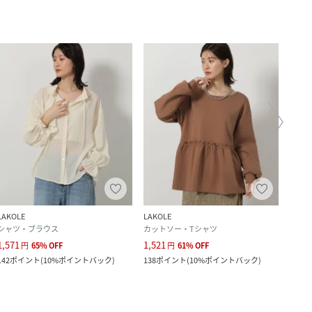
LAKOLE
LAKOLE
SENSE
シャツ・ブラウス
カットソー・Tシャツ
シャ
1,571
1,521
1,617
円
65
%
OFF
円
61
%
OFF
142
ポイント
(
10%ポイントバック
)
138
ポイント
(
10%ポイントバック
)
14
ポ