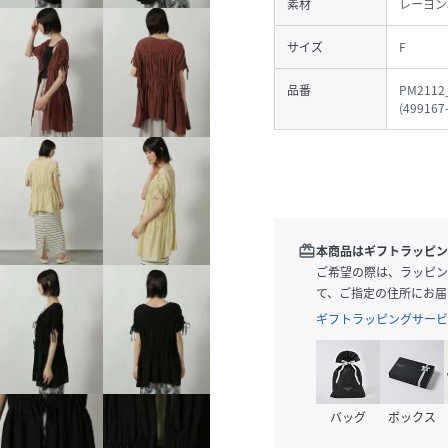
素材
レーヨン
サイズ
F
品番
PM2112
(
499167
redeem
本商品はギフトラッピン
ご希望の際は、ラッピン
て、ご指定の住所にお届
ギフトラッピングサービ
バッグ
ボックス