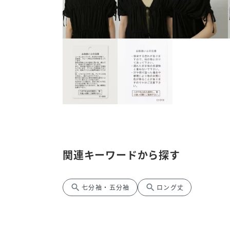
関連キーワードから探す
search
search
七分袖・五分袖
ロング丈