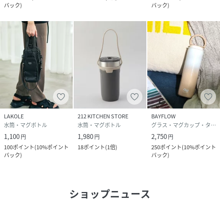
バック
)
バック
)
LAKOLE
212 KITCHEN STORE
BAYFLOW
水筒・マグボトル
水筒・マグボトル
グラス・マグカップ・タンブラー
1,100
1,980
2,750
円
円
円
100
ポイント
(
10%ポイント
18
ポイント
(
1倍
)
250
ポイント
(
10%ポイント
バック
)
バック
)
ショップニュース