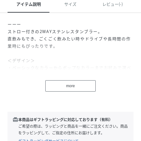
アイテム説明
サイズ
レビュー(-)
ーーー
ストロー付きの2WAYステンレスタンブラー。
直飲みもでき、ごくごく飲みたい時やドライブや長時間の作
業時にもぴったりです。
＜デザイン＞
・ベーシックなカラーからポップなカラーまでお好みで選べ
るカラバリ
・さりげないロゴ遣いが程よいアクセント
more
＜機能＞
・ストロー、直飲みのどちらもできる2WAY仕様
・900mlの大容量
・折りたためるハンドル付きで持ち運びやすく、使わないと
redeem
本商品はギフトラッピングに対応しております（有料）
きはコンパクトに
ご希望の際は、ラッピングと商品を一緒にご注文ください。商品
・保冷、保温どちらもでき、夏はもちろん冬にも活躍
をラッピングして、ご指定の住所にお届けします。
・真空断熱二重構造で結露せず扱いやすい
ギフトラッピングサービスについて