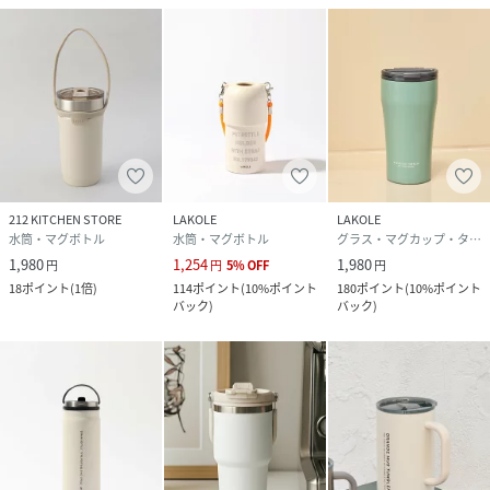
212 KITCHEN STORE
LAKOLE
LAKOLE
水筒・マグボトル
水筒・マグボトル
グラス・マグカップ・タンブラー
1,980
1,254
1,980
円
円
5
%
OFF
円
18
ポイント
(
1倍
)
114
ポイント
(
10%ポイント
180
ポイント
(
10%ポイント
バック
)
バック
)