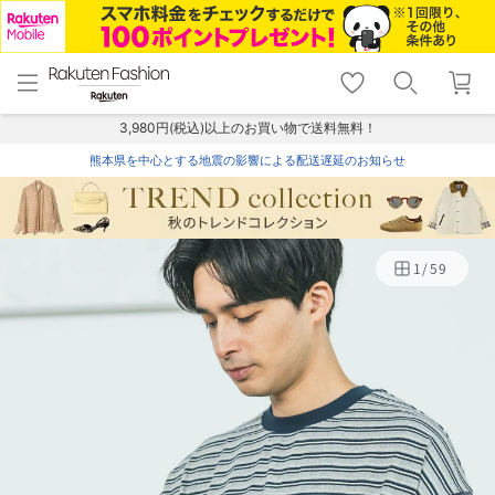
menu
home
search
favorite_border
shopping_cart
lock_outline
メニュー
トップ
検索
お気に入り
カート
ログイン
3,980円(税込)以上のお買い物で送料無料！
熊本県を中心とする地震の影響による配送遅延のお知らせ
1
/
59