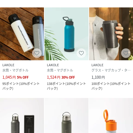
LAKOLE
LAKOLE
LAKOLE
水筒・マグボトル
水筒・マグボトル
グラス・マグカップ・タンブラー
1,045
1,524
1,100
円
5
%
OFF
円
30
%
OFF
円
95
ポイント
(
10%ポイント
138
ポイント
(
10%ポイント
100
ポイント
(
10%ポイント
バック
)
バック
)
バック
)