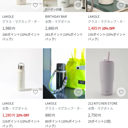
クーポン対象
LAKOLE
BIRTHDAY BAR
LAKOLE
グラス・マグカップ・タンブラー
水筒・マグボトル
グラス・マグカップ・タンブラー
1,980
2,880
1,485
円
円
円
10
%
OFF
180
ポイント
(
10%ポイント
261
ポイント
(
10%ポイント
135
ポイント
(
10%ポイント
バック
)
バック
)
バック
)
LAKOLE
LAKOLE
212 KITCHEN STORE
水筒・マグボトル
グラス・マグカップ・タンブラー
水筒・マグボトル
1,280
880
2,750
円
22
%
OFF
円
円
116
ポイント
(
10%ポイント
80
ポイント
(
10%ポイント
25
ポイント
(
1倍
)
バック
)
バック
)