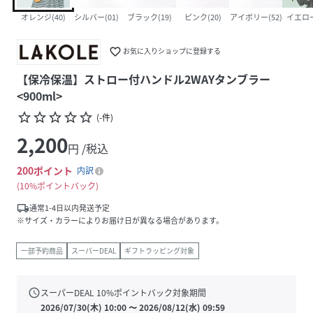
オレンジ(40)
シルバー(01)
ブラック(19)
ピンク(20)
アイボリー(52)
イエロー
favorite_border
お気に入りショップに登録する
【保冷保温】ストロー付ハンドル2WAYタンブラー
<900ml>
star_border
star_border
star_border
star_border
star_border
(
-
件
)
2,200
円 /税込
200
ポイント
内訳
10%ポイントバック
local_shipping
通常1-4日以内発送予定
※サイズ・カラーによりお届け日が異なる場合があります。
一部予約商品
スーパーDEAL
ギフトラッピング対象
schedule
スーパーDEAL
10
%ポイントバック対象期間
2026/07/30(木) 10:00
〜
2026/08/12(水) 09:59