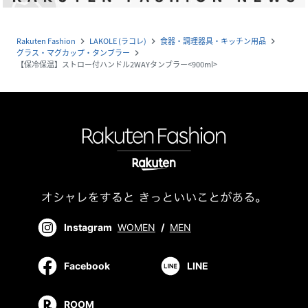
Rakuten Fashion
LAKOLE (ラコレ)
食器・調理器具・キッチン用品
navigate_next
navigate_next
navigate_next
グラス・マグカップ・タンブラー
navigate_next
【保冷保温】ストロー付ハンドル2WAYタンブラー<900ml>
Instagram
WOMEN
/
MEN
Facebook
LINE
ROOM