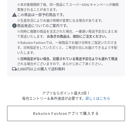
※本対象期間終了後、同一商品にてスーパーDEALキャンペーンが継続
実施されることがあります。
warning
この商品は一部予約商品です。
※生産状況によりお届け時期が変更になる場合があります。
info
商品発送についてのご案内です。
※同時に複数の商品を注文された場合、一番遅い発送予定日にまとめ
て発送いたします。
お急ぎの商品は、個別にご注文ください。
※Rakuten Fashionでは、一部商品でお届け日時をご指定いただけま
す。日時指定をしていただくと、ご希望の日にお届けできるよう手配
いたします。
※日時指定がない場合、記載されている発送予定日よりも遅れて発送
される場合がございますので、あらかじめご了承ください。
local_shipping
3,980
円以上の購入で送料無料
アプリならポイント最大3倍！
毎月エントリー＆条件達成が必要です。
詳しくはこちら
Rakuten Fashionアプリで購入する