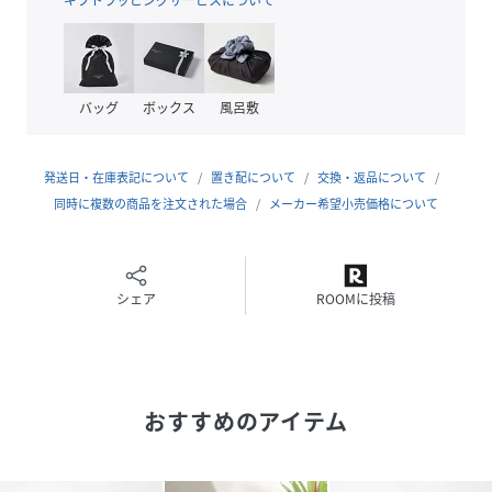
・蓋を外すと入り口が大きく開き、飲み物を入れやすく、お
手入れもしやすい
ーーー
バッグ
ボックス
風呂敷
■食洗機：不可
発送日・在庫表記について
置き配について
交換・返品について
性別タイプ
ユニセックス
同時に複数の商品を注文された場合
メーカー希望小売価格について
素材
本体:ステンレス鋼
ストロー:ポリエチレン
ハンドル:ステンレス鋼・ポリプロピレン
蓋:ポリカーボネート・ポリプロピレン
シェア
ROOMに投稿
パッキン:シリコーンゴム
サイズ
F
品番
PM1347_572946
おすすめのアイテム
(
572946-01-09 PM1347
)