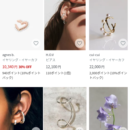
agnes b.
H.O.V
cui-cui
イヤリング・イヤーカフ
ピアス
イヤリング・イヤーカフ
10,340
12,100
22,000
円
30
%
OFF
円
円
940
ポイント
(
10%ポイント
110
ポイント
(
1倍
)
2,000
ポイント
(
10%ポイン
バック
)
トバック
)