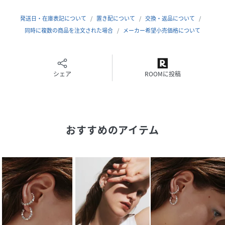
こちらの商品は価格改定を実施させていただきます。
お買い上げ頂いた商品に、旧価格のタグのついた商品がお手
発送日・在庫表記について
置き配について
交換・返品について
元に届く場合がございますが、
同時に複数の商品を注文された場合
メーカー希望小売価格について
販売価格は画面上表示されている価格となります。
予めご了承頂きます様、お願い申し上げます。
シェア
ROOMに投稿
【quipqueint-クイップクエイント-】
""世代を超えて自分らしく飾る""をテーマに、異なる感覚、
カルチャーを独自のフィルターに通すことで生まれたユニー
クでエッジの効いたデザインジュエリー。重ね付けやミック
おすすめのアイテム
スアンドマッチの組み合わせを楽しめるのが特徴。幾通りに
もスタイルが作れるネックレス、エキセントリックなシルエ
ットのピアスは、大胆かつ刺激的なムードが気分を明るく盛
り上げます。ジェンダーレスでフリースピリットが光るコレ
クションを是非ご覧下さい。
＜H.O.V-フォブ-＞
WE'REONAMISSIONOFMINDFULCONSUMPTIONあらゆる
ライフステージにおいて芯から必要とされるものをお届けす