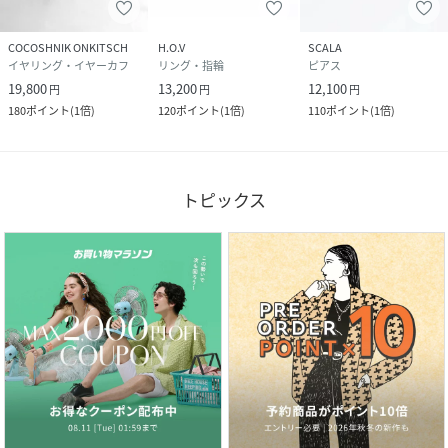
COCOSHNIK ONKITSCH
H.O.V
SCALA
イヤリング・イヤーカフ
リング・指輪
ピアス
19,800
13,200
12,100
円
円
円
180
ポイント
(
1倍
)
120
ポイント
(
1倍
)
110
ポイント
(
1倍
)
トピックス