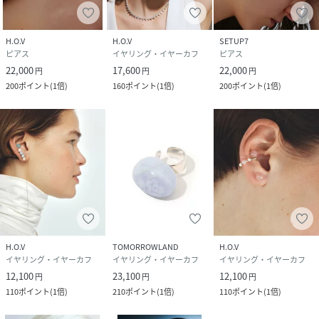
ることが私たちのミッションと考えます。身に付ければ心が
満たされる様な美しいデザインとは何かを日々想像していま
H.O.V
H.O.V
SETUP7
す。良い素材を選び熟練の職人技術を尊び慎重な生産を行っ
ピアス
イヤリング・イヤーカフ
ピアス
ています。そうすることで長く着用して愛されるものを創り
22,000
17,600
22,000
円
円
円
出し、購入後の商品のセカンドライフも提供したいと考えて
200
ポイント
(
1倍
)
160
ポイント
(
1倍
)
200
ポイント
(
1倍
)
います。
性別タイプ
ユニセックス
素材
素材：シルバー925
サイズ
FREE
品番
PK7598_QU209
(
QU209-SIL-FRE PK7598
)
H.O.V
TOMORROWLAND
H.O.V
イヤリング・イヤーカフ
イヤリング・イヤーカフ
イヤリング・イヤーカフ
12,100
23,100
12,100
円
円
円
110
ポイント
(
1倍
)
210
ポイント
(
1倍
)
110
ポイント
(
1倍
)