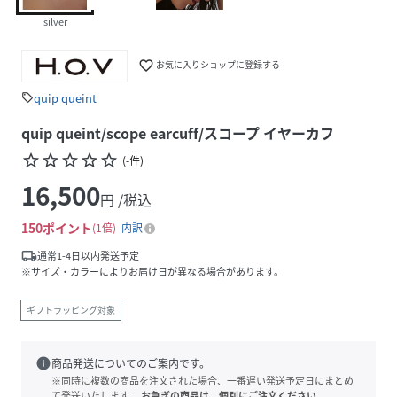
silver
favorite_border
お気に入りショップに登録する
quip queint
sell
quip queint/scope earcuff/スコープ イヤーカフ
star_border
star_border
star_border
star_border
star_border
(
-
件
)
16,500
円 /税込
150
ポイント
1倍
内訳
local_shipping
通常1-4日以内発送予定
※サイズ・カラーによりお届け日が異なる場合があります。
ギフトラッピング対象
info
商品発送についてのご案内です。
※同時に複数の商品を注文された場合、一番遅い発送予定日にまとめ
て発送いたします。
お急ぎの商品は、個別にご注文ください。