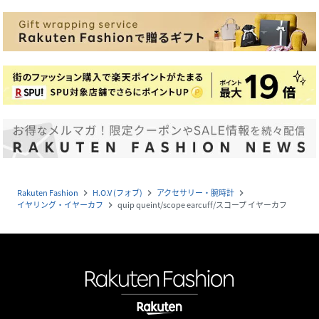
Rakuten Fashion
H.O.V (フォブ)
アクセサリー・腕時計
navigate_next
navigate_next
navigate_next
イヤリング・イヤーカフ
quip queint/scope earcuff/スコープ イヤーカフ
navigate_next