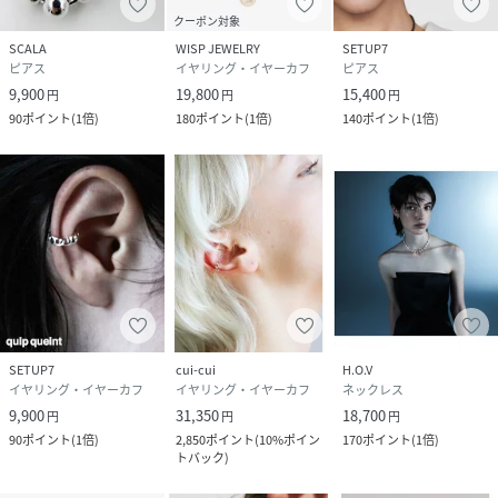
クーポン対象
SCALA
WISP JEWELRY
SETUP7
ピアス
イヤリング・イヤーカフ
ピアス
9,900
19,800
15,400
円
円
円
90
ポイント
(
1倍
)
180
ポイント
(
1倍
)
140
ポイント
(
1倍
)
SETUP7
cui-cui
H.O.V
イヤリング・イヤーカフ
イヤリング・イヤーカフ
ネックレス
9,900
31,350
18,700
円
円
円
90
ポイント
(
1倍
)
2,850
ポイント
(
10%ポイン
170
ポイント
(
1倍
)
トバック
)