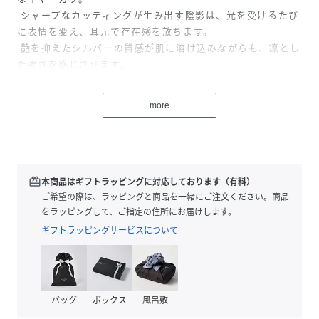
シャープなカッティングが生み出す陰影は、光を受けるたび
に表情を変え、耳元で存在感を放ちます。
艶を抑えたシルバーの質感が肌に溶け込みながらも、凛とし
た強さを感じさせます。
シャツやジャケットのマニッシュなスタイルに合わせて、都
会的な緊張感をプラス。
more
光沢のあるピアスとのコントラストで、耳元に奥行きを持た
せるのも。
※オリジナル巾着にお入れしてお届けします。
redeem
本商品はギフトラッピングに対応しております（有料）
#QU209
ご希望の際は、ラッピングと商品を一緒にご注文ください。商品
素材：シルバー925
をラッピングして、ご指定の住所にお届けします。
サイズ：縦約22mm
ギフトラッピングサービスについて
横約22mm
最大幅：4mm
重量：約3.5g
バッグ
ボックス
風呂敷
【価格改定のお知らせ】