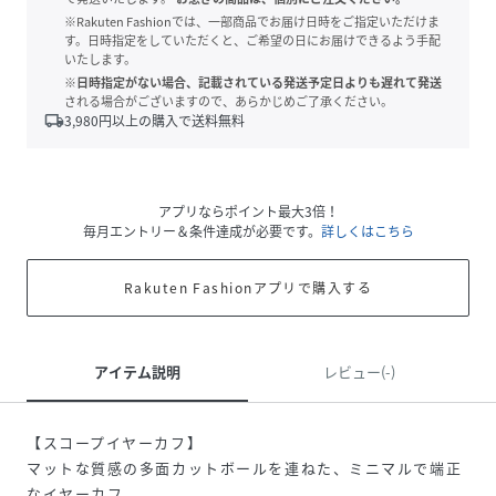
※Rakuten Fashionでは、一部商品でお届け日時をご指定いただけま
す。日時指定をしていただくと、ご希望の日にお届けできるよう手配
いたします。
※日時指定がない場合、記載されている発送予定日よりも遅れて発送
される場合がございますので、あらかじめご了承ください。
local_shipping
3,980
円以上の購入で送料無料
アプリならポイント最大3倍！
毎月エントリー＆条件達成が必要です。
詳しくはこちら
Rakuten Fashionアプリで購入する
アイテム説明
レビュー(-)
【スコープイヤーカフ】
マットな質感の多面カットボールを連ねた、ミニマルで端正
なイヤーカフ。