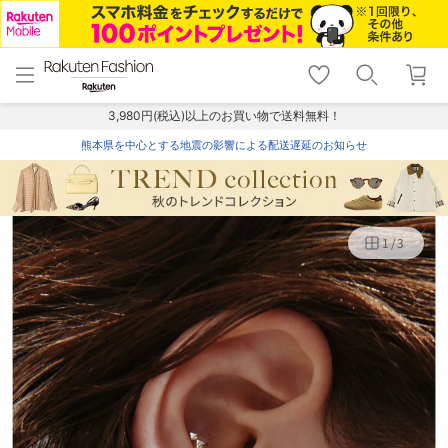
menu
home
search
favorite_border
shopping_cart
lock_outline
メニュー
トップ
検索
お気に入り
カート
ログイン
3,980円(税込)以上のお買い物で送料無料！
熊本県を中心とする地震の影響による配送遅延のお知らせ
1
/
3