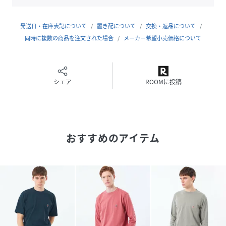
身長186B89W76H90着用サイズ：40
発送日・在庫表記について
置き配について
交換・返品について
性別タイプ
メンズ
同時に複数の商品を注文された場合
メーカー希望小売価格について
原産国
MADE IN CHINA
素材
綿100%
シェア
ROOMに投稿
サイズ
38、40
品番
PK1942_27
(
H1P71526---27-38 PK1942
)
おすすめのアイテム