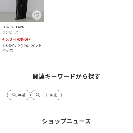
LOWRYS FARM
ワンピース
4,573
円
40
%
OFF
415
ポイント
(
10%ポイント
バック
)
関連キーワードから探す
search
search
半袖
ミドル丈
ショップニュース