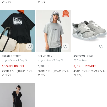
バック
)
バック
)
FREAK’S STORE
BEAMS MEN
ASICS WALKING
カットソー・Tシャツ
カットソー・Tシャツ
スニーカー
4,950
5,500
4,730
円
10
%
OFF
円
円
20
%
OFF
450
ポイント
(
10%ポイント
500
ポイント
(
10%ポイント
430
ポイント
(
10%ポイント
バック
)
バック
)
バック
)