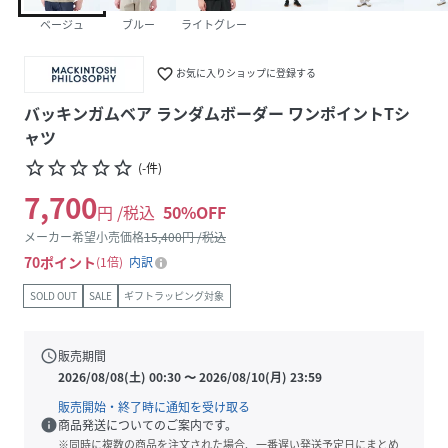
ベージュ
ブルー
ライトグレー
favorite_border
お気に入りショップに登録する
バッキンガムベア ランダムボーダー ワンポイントTシ
ャツ
star_border
star_border
star_border
star_border
star_border
(
-
件
)
7,700
円 /税込
50
%OFF
メーカー希望小売価格
15,400
円 /税込
70
ポイント
1倍
内訳
SOLD OUT
SALE
ギフトラッピング対象
schedule
販売期間
2026/08/08(土) 00:30
〜
2026/08/10(月) 23:59
販売開始・終了時に通知を受け取る
info
商品発送についてのご案内です。
※同時に複数の商品を注文された場合、一番遅い発送予定日にまとめ