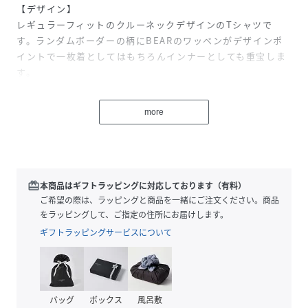
【デザイン】
レギュラーフィットのクルーネックデザインのTシャツで
す。ランダムボーダーの柄にBEARのワッペンがデザインポ
イントで一枚着としてはもちろんインナーとしても重宝しま
す。
【素材】
more
60/2のコンパクト糸（綿糸の表面の毛羽を伏せて製造された
糸で毛羽立ちが少ないため、きれいな表面感の糸です。）を
使用したボーダー天竺素材です。仕上げにシルケット加工を
かけて光沢感を出してキレイ目な印象に仕上げています。
redeem
本商品はギフトラッピングに対応しております（有料）
ロンドンのシンボル、バッキンガム宮殿を衛る熊の衛兵、バ
ご希望の際は、ラッピングと商品を一緒にご注文ください。商品
ッキンガムベア。AMATVICTORIACURAMが彼らの掟。
をラッピングして、ご指定の住所にお届けします。
ギフトラッピングサービスについて
おすすめ着用期間：春/夏
※この商品はサンプルでの撮影を行っています。
実際の商品とイメージ、仕様が異なる場合がございます。
バッグ
ボックス
風呂敷