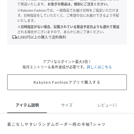
て発送いたします。
お急ぎの商品は、個別にご注文ください。
※Rakuten Fashionでは、一部商品でお届け日時をご指定いただけま
す。日時指定をしていただくと、ご希望の日にお届けできるよう手配
いたします。
※日時指定がない場合、記載されている発送予定日よりも遅れて発送
される場合がございますので、あらかじめご了承ください。
local_shipping
3,980
円以上の購入で送料無料
アプリならポイント最大3倍！
毎月エントリー＆条件達成が必要です。
詳しくはこちら
Rakuten Fashionアプリで購入する
アイテム説明
サイズ
レビュー(-)
着こなしやすいランダムボーダー柄の半袖Tシャツ