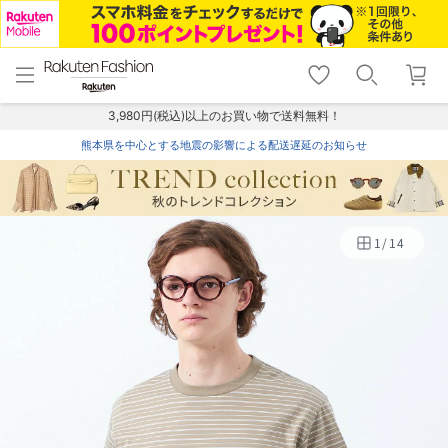
menu
home
search
favorite_border
shopping_cart
lock_outline
メニュー
トップ
検索
お気に入り
カート
ログイン
3,980円(税込)以上のお買い物で送料無料！
熊本県を中心とする地震の影響による配送遅延のお知らせ
1
/
14