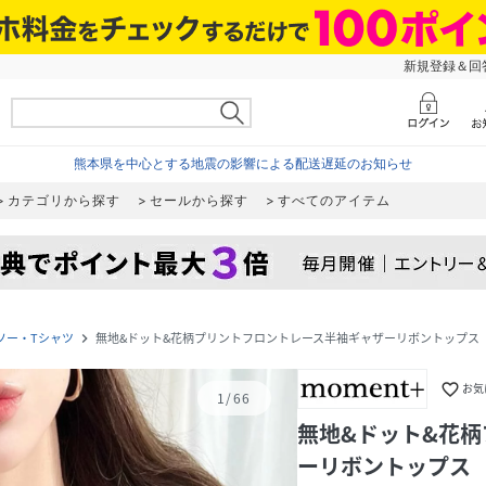
新規登録＆回答
熊本県を中心とする地震の影響による配送遅延のお知らせ
カテゴリから探す
セールから探す
すべてのアイテム
ソー・Tシャツ
無地&ドット&花柄プリントフロントレース半袖ギャザーリボントップス
navigate_next
favorite_border
お気
1
/
66
無地&ドット&花
ーリボントップス