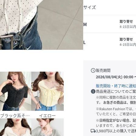
サイズ
取り寄せ
M
4-15日以
取り寄せ
L
4-15日以
schedule
販売期間
2026/08/04(火) 00:00
販売開始・終了時に通知
info
商品発送についてのご案
※同時に複数の商品を注文
す。
お急ぎの商品は、個
※Rakuten Fashi
ていただくと、ご希望の日
他
ブラック系その他2
イエロー
※日時指定がない場合、記
いますので、あらかじめご
local_shipping
3,980
円以上の購入で送