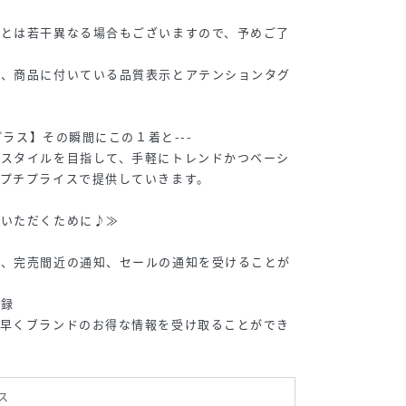
物とは若干異なる場合もございますので、予めご了
は、商品に付いている品質表示とアテンションタグ
トプラス】その瞬間にこの１着と---
フスタイルを目指して、手軽にトレンドかつベーシ
プチプライスで提供していきます。
みいただくために♪≫
や、完売間近の通知、セールの通知を受けることが
登録
ち早くブランドのお得な情報を受け取ることができ
ス