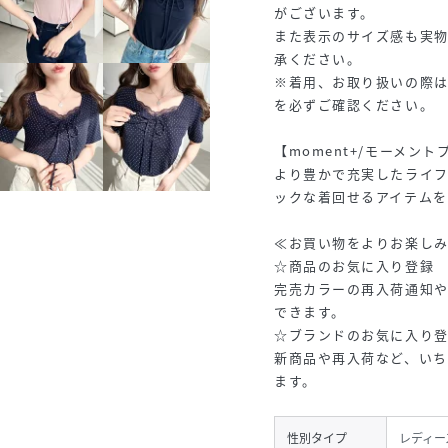
がございます。
また表示のサイズ感も実
承ください。
※着用、お取り扱いの際
を必ずご確認ください。
【moment+/モーメン
より豊かで充実したライ
ックな着回せるアイテムを
≪お買い物をよりお楽し
☆商品のお気に入り登録
完売カラーの再入荷通知
できます。
☆ブランドのお気に入り
新商品や再入荷など、い
ます。
性別タイプ
レディー