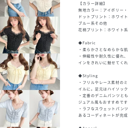
【カラー詳細】
無地カラー：アイボリー
ドットプリント：ホワイ
ブルー系その他
花柄プリント：ホワイト系
◆Fabric
・柔らかさとなめらかな
・伸縮性や耐久性に優れ
インをきれいに魅せてくれ
◆Styling
・フリルやレース素材の
イルに。足元はハイソッ
・定番のデニムパンツと
ジュアル風もおすすめです
・ラフなスウェットパン
あるコーディネートが完成