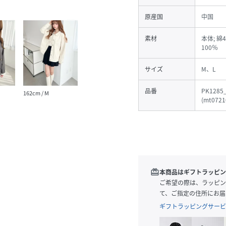
原産国
中国
素材
本体; 綿
100％
サイズ
M、L
品番
PK1285
162cm / M
(
mt0721
redeem
本商品はギフトラッピン
ご希望の際は、ラッピン
て、ご指定の住所にお届
ギフトラッピングサービ