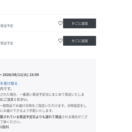
favorite_border
かごに追加
内発送予定
favorite_border
かごに追加
内発送予定
〜
2026/08/11(火) 23:59
を受け取る
内です。
された場合、一番遅い発送予定日にまとめて発送いたしま
別にご注文ください。
onでは、一部商品でお届け日時をご指定いただけます。日時指定をし
にお届けできるよう手配いたします。
載されている発送予定日よりも遅れて発送
される場合がござ
了承ください。
料無料