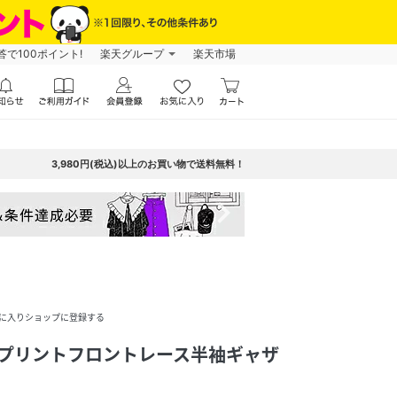
で100ポイント!
楽天グループ
楽天市場
3,980円(税込)以上のお買い物で送料無料！
navigate_next
に入りショップに登録する
柄プリントフロントレース半袖ギャザ