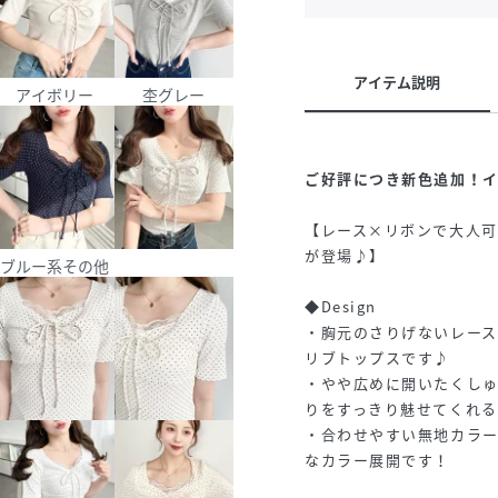
アイテム説明
他
アイボリー
杢グレー
ご好評につき新色追加！イ
【レース×リボンで大人
が登場♪】
ブルー系その他
◆Design
・胸元のさりげないレー
リブトップスです♪
・やや広めに開いたくし
りをすっきり魅せてくれ
・合わせやすい無地カラ
なカラー展開です！