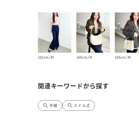
161cm / M
165cm / M
165cm / M
関連キーワードから探す
search
search
半袖
ミドル丈