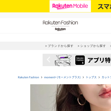
ブランドから探す
ショップから探す
navigate_before
Rakuten Fashion
moment+ (モーメントプラス)
トップス
カット
navigate_next
navigate_next
navigate_next