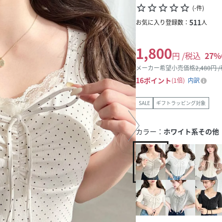
star_border
star_border
star_border
star_border
star_border
(
-
件
)
511
お気に入り登録数：
人
1,800
円 /税込
27
%
メーカー希望小売価格
2,480
円 
16
ポイント
1倍
内訳
SALE
ギフトラッピング対象
カラー：
ホワイト系その他