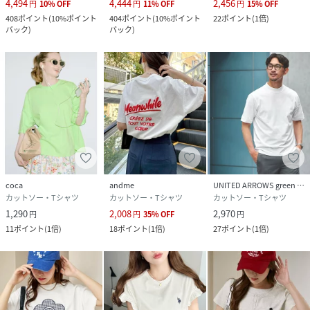
4,494
4,444
2,456
円
10
%
OFF
円
11
%
OFF
円
15
%
OFF
408
ポイント
(
10%ポイント
404
ポイント
(
10%ポイント
22
ポイント
(
1倍
)
バック
)
バック
)
coca
andme
UNITED ARROWS green label relaxing
カットソー・Tシャツ
カットソー・Tシャツ
カットソー・Tシャツ
1,290
2,008
2,970
円
円
35
%
OFF
円
11
ポイント
(
1倍
)
18
ポイント
(
1倍
)
27
ポイント
(
1倍
)