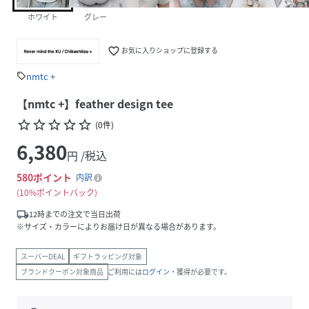
ホワイト
グレー
favorite_border
お気に入りショップに登録する
nmtc +
sell
【nmtc +】feather design tee
star_border
star_border
star_border
star_border
star_border
(
0
件
)
6,380
円 /税込
580
ポイント
内訳
10%ポイントバック
local_shipping
12時までの注文で当日出荷
※サイズ・カラーによりお届け日が異なる場合があります。
スーパーDEAL
ギフトラッピング対象
ブランドクーポン対象商品
ご利用には
ログイン
・獲得が必要です。