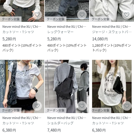
♢取り扱いの商品に関して
当店で取り扱っております商品は、ブランド側と直接契約を
クーポン対象
クーポン対象
クーポン対象
交わした上で、輸入(仕入れ)をしておりますので、すべて正
Never mind the XU / Chikashitsu+
Never mind the XU / Chikashitsu+
Never mind the XU / Chikashitsu+
カットソー・Tシャツ
レッグウォーマー
ジャージ・スウェットパンツ
規品です。全ブランド公認の正規販売店でございます。国内
5,280
5,280
14,080
円
円
円
にて検品・管理・発送を行っております。
480
ポイント
(
10%ポイント
480
ポイント
(
10%ポイント
1,280
ポイント
(
10%ポイン
バック
)
バック
)
トバック
)
nmtc+/エンジェルウィングTシャツ/ラインストーンTシャ
ツ/バックプリントTシャツ/背中デザインTシャツ/半袖Tシャ
ツレディース/コンパクトTシャツ/クロップドTシャツ風/大
人可愛いTシャツ/韓国風Tシャツ/ストリートカジュアル/フ
ェミニンカジュアル/ロゴTシャツレディース/イニシャルTシ
ャツ/きれいめカジュアル/春夏トップス/細見えトップス/ス
タイルアップTシャツ/グレーTシャツ/ホワイトTシャツ
クーポン対象
クーポン対象
クーポン対象
性別タイプ
レディース
Never mind the XU / Chikashitsu+
Never mind the XU / Chikashitsu+
Never mind the XU / Chikashitsu+
カットソー・Tシャツ
ショルダーバッグ
カットソー・Tシャツ
原産国
中国
6,380
7,480
6,380
円
円
円