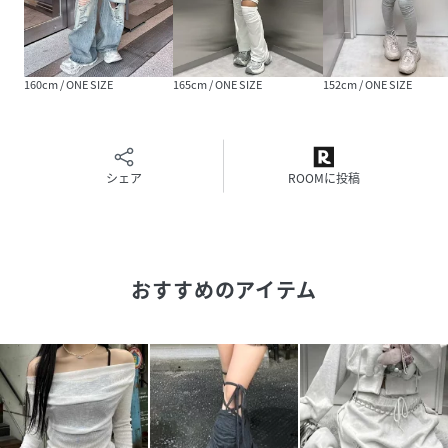
ンドやディティールを意識したファッションを発信していき
ます。
ユニセックス、ジャンルレスなデザインにこだわったアイテ
ムがリーズナブルな価格で手に入るのも嬉しいポイント。
160cm / ONE SIZE
165cm / ONE SIZE
152cm / ONE SIZE
ストリート、モード、カジュアル、綺麗目、シンプル、リラ
ックススタイルなど様々なスタイリングをお楽しみいただ
き、“自分らしさ”の表現が必ず見つかる。
そんなラインナップで一期一会の高揚を感じながらお買い物
シェア
ROOMに投稿
をお楽しみください。
【お買い物ガイド】
♢商品をお気に入り登録！
おすすめのアイテム
完売商品の再入荷やラスト1点の通知、セール開始時にお知
らせ！
♢"XU/Chikashitsu＋"をお気に入りブランドに登録！
新商品や再入荷など、ブランド最新情報をいち早くお知ら
せ！
是非、ご活用いただきお買い物をお楽しみください