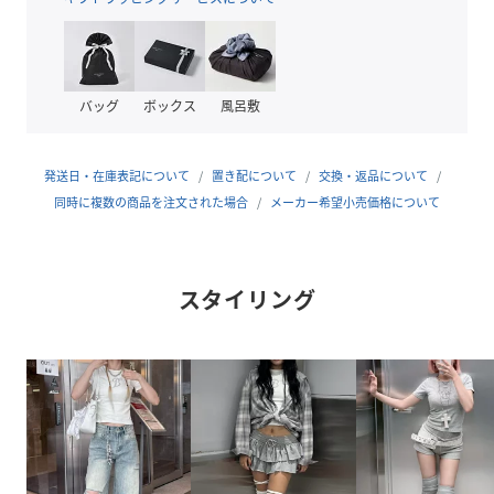
る場合がございますので、詳細のズームアップ画像をご確認
ください。
♢サイズは、測定方法と測定者によって誤差があります。素
バッグ
ボックス
風呂敷
材に応じて1cm～3cmまでの差も生じます。予めご了承くだ
さい。
発送日・在庫表記について
置き配について
交換・返品について
♢ブランド説明
同時に複数の商品を注文された場合
メーカー希望小売価格について
【nmtc+/エヌエムティーシープラス】
東京、大阪、名古屋、福岡にショップを構えるセレクトショ
ップ
スタイリング
"NevermindtheXU"(ネバーマインドザエックスユー/エック
スユー)と"シンプル"且つ"ニュアンス"で提案する
unisexfashionを表現し、ディテールにこだわった独自のセ
レクトを展開するショップChikashitsu+(チカシツプラス)
そんな２ショップを掛け合わせ、独自の感性で解釈し直した
性別問わず使用可能なアパレル、小物を展開するセレクトシ
ョップnmtc+(エヌエムティーシープラス)
世界中からピックアップした多彩なアイテムを展開し、トレ