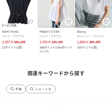
クーポン対象
ROPE' PICNIC
FREAK’S STORE
Riberry
シャツ・ブラウス
シャツ・ブラウス
カットソー・Tシャツ
2,997
3,393
1,800
円
50
%
OFF
円
15
%
OFF
円
39
%
OFF
27
ポイント
(
1倍
)
308
ポイント
(
10%ポイント
16
ポイント
(
1倍
)
バック
)
関連キーワードから探す
search
search
半袖
ショート丈