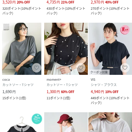
3,520
4,735
2,970
円
20
%
OFF
円
21
%
OFF
円
40
%
OFF
320
ポイント
(
10%ポイント
430
ポイント
(
10%ポイント
270
ポイント
(
10%ポイント
バック
)
バック
)
バック
)
クーポン対象
coca
moment+
VIS
カットソー・Tシャツ
カットソー・Tシャツ
シャツ・ブラウス
1,690
1,300
4,940
円
円
60
%
OFF
円
10
%
OFF
15
ポイント
(
1倍
)
11
ポイント
(
1倍
)
449
ポイント
(
10%ポイント
バック
)