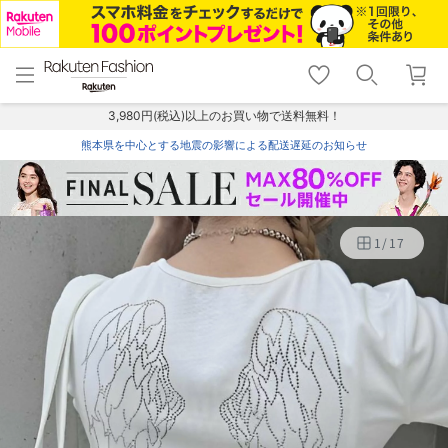
menu
home
search
favorite_border
shopping_cart
lock_outline
メニュー
トップ
検索
お気に入り
カート
ログイン
3,980円(税込)以上のお買い物で送料無料！
熊本県を中心とする地震の影響による配送遅延のお知らせ
1
/
17