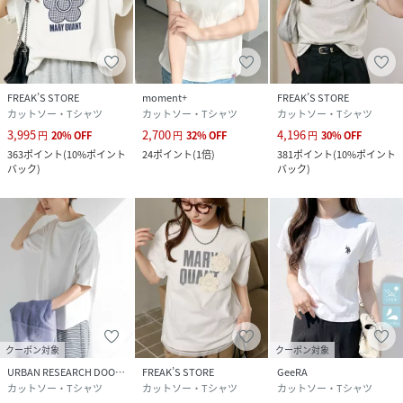
FREAK’S STORE
moment+
FREAK’S STORE
カットソー・Tシャツ
カットソー・Tシャツ
カットソー・Tシャツ
3,995
2,700
4,196
円
20
%
OFF
円
32
%
OFF
円
30
%
OFF
363
ポイント
(
10%ポイント
24
ポイント
(
1倍
)
381
ポイント
(
10%ポイント
バック
)
バック
)
クーポン対象
クーポン対象
URBAN RESEARCH DOORS
FREAK’S STORE
GeeRA
カットソー・Tシャツ
カットソー・Tシャツ
カットソー・Tシャツ