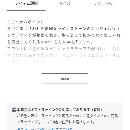
アイテム説明
サイズ
レビュー(0)
♢アイテムポイント
背中にあしらわれた繊細なラインストーンのエンジェルウィ
ングデザインが視線を惹き、後ろ姿まで抜かりなくおしゃれ
を演出してくれるnmtc+らしい半袖Tシャツ。
フロントには控えめなイニシャルモチーフを配置し、主張し
すぎない上品さで大人カジュアルからフェミニンスタイルま
で幅広くマッチします。
程よく身体にフィットするコンパクトなシルエットでスタイ
ルアップ効果も期待でき、デニムやスカート、リラックスウ
more
ェアとしても活躍する着回し力の高い一枚です。
厚み：普通
透け感：無し
伸縮性：高い
redeem
本商品はギフトラッピングに対応しております（有料）
裏地：無し
ご希望の際は、ラッピングと商品を一緒にご注文ください。商品
をラッピングして、ご指定の住所にお届けします。
♢着用画像はフラッシュの加減で実際の製品と色味等が異な
ギフトラッピングサービスについて