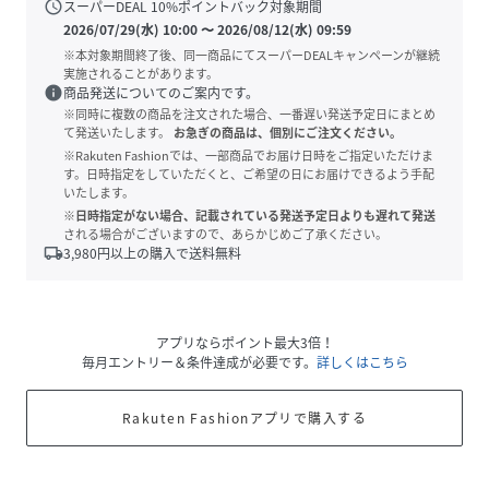
schedule
スーパーDEAL
10
%ポイントバック対象期間
2026/07/29(水) 10:00
〜
2026/08/12(水) 09:59
※本対象期間終了後、同一商品にてスーパーDEALキャンペーンが継続
実施されることがあります。
info
商品発送についてのご案内です。
※同時に複数の商品を注文された場合、一番遅い発送予定日にまとめ
て発送いたします。
お急ぎの商品は、個別にご注文ください。
※Rakuten Fashionでは、一部商品でお届け日時をご指定いただけま
す。日時指定をしていただくと、ご希望の日にお届けできるよう手配
いたします。
※日時指定がない場合、記載されている発送予定日よりも遅れて発送
される場合がございますので、あらかじめご了承ください。
local_shipping
3,980
円以上の購入で送料無料
アプリならポイント最大3倍！
毎月エントリー＆条件達成が必要です。
詳しくはこちら
Rakuten Fashionアプリで購入する