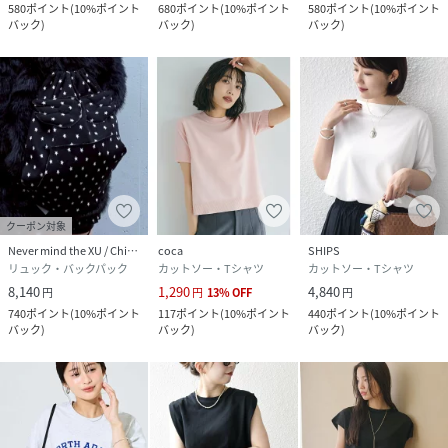
580
ポイント
(
10%ポイント
680
ポイント
(
10%ポイント
580
ポイント
(
10%ポイント
素材
コットン100%
バック
)
バック
)
バック
)
サイズ
ONE SIZE
クリーニング
-
品番
PK1048_TEEML2504NMT02
(
TEEML2504NMT02-002-001 PK1048
)
クーポン対象
Never mind the XU / Chikashitsu+
coca
SHIPS
リュック・バックパック
カットソー・Tシャツ
カットソー・Tシャツ
8,140
1,290
4,840
円
円
13
%
OFF
円
740
ポイント
(
10%ポイント
117
ポイント
(
10%ポイント
440
ポイント
(
10%ポイント
バック
)
バック
)
バック
)