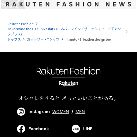
Rakuten Fashion
navigate_next
Never mind the XU / Chikashitsu+ (ネバーマインドザエックスユー／チカシ
navigate_next
ツプラス)
トップス
カットソー・Tシャツ
【nmtc +】feather design tee
navigate_next
navigate_next
Instagram
WOMEN
/
MEN
Facebook
LINE