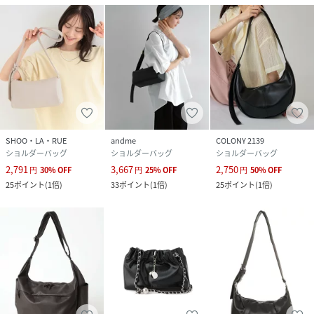
SHOO・LA・RUE
andme
COLONY 2139
ショルダーバッグ
ショルダーバッグ
ショルダーバッグ
2,791
3,667
2,750
円
30
%
OFF
円
25
%
OFF
円
50
%
OFF
25
ポイント
(
1倍
)
33
ポイント
(
1倍
)
25
ポイント
(
1倍
)