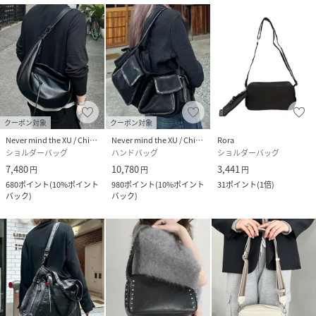
クーポン対象
クーポン対象
Never mind the XU / Chikashitsu+
Never mind the XU / Chikashitsu+
Rora
ショルダーバッグ
ハンドバッグ
ショルダーバッグ
7,480
10,780
3,441
円
円
円
680
ポイント
(
10%ポイント
980
ポイント
(
10%ポイント
31
ポイント
(
1倍
)
バック
)
バック
)