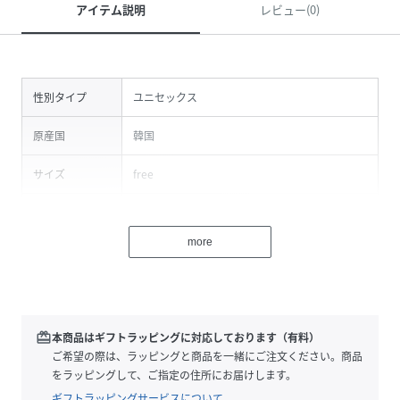
アイテム説明
レビュー(0)
性別タイプ
ユニセックス
原産国
韓国
サイズ
free
クリーニング
-
more
品番
PK1037_HBAFF2504CH101
(
HBAFF2504CH101-001-001 PK1037
)
redeem
本商品はギフトラッピングに対応しております（有料）
ご希望の際は、ラッピングと商品を一緒にご注文ください。商品
をラッピングして、ご指定の住所にお届けします。
ギフトラッピングサービスについて