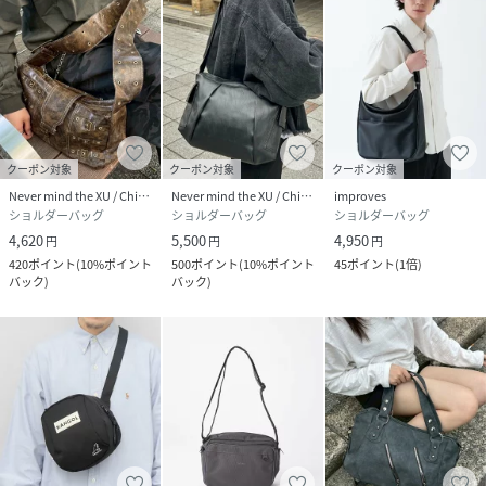
クーポン対象
クーポン対象
クーポン対象
Never mind the XU / Chikashitsu+
Never mind the XU / Chikashitsu+
improves
ショルダーバッグ
ショルダーバッグ
ショルダーバッグ
4,620
5,500
4,950
円
円
円
420
ポイント
(
10%ポイント
500
ポイント
(
10%ポイント
45
ポイント
(
1倍
)
バック
)
バック
)