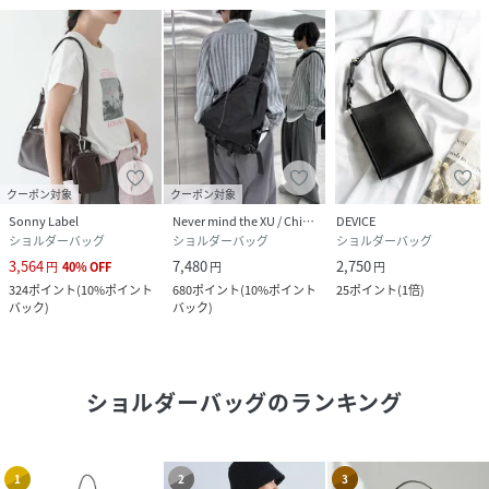
クーポン対象
クーポン対象
Sonny Label
Never mind the XU / Chikashitsu+
DEVICE
ショルダーバッグ
ショルダーバッグ
ショルダーバッグ
3,564
7,480
2,750
円
40
%
OFF
円
円
324
ポイント
(
10%ポイント
680
ポイント
(
10%ポイント
25
ポイント
(
1倍
)
バック
)
バック
)
ショルダーバッグ
のランキング
1
2
3