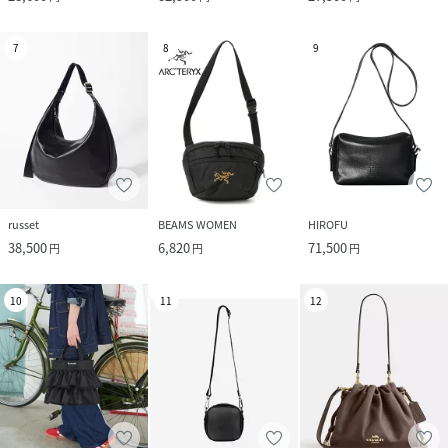
7
8
9
russet
BEAMS WOMEN
HIROFU
38,500
6,820
71,500
円
円
円
10
11
12