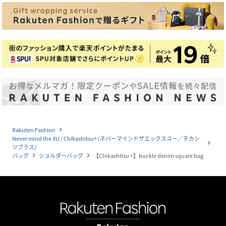
Rakuten Fashion
navigate_next
Never mind the XU / Chikashitsu+ (ネバーマインドザエックスユー／チカシ
navigate_next
ツプラス)
バッグ
ショルダーバッグ
【Chikashitsu +】buckle denim square bag
navigate_next
navigate_next