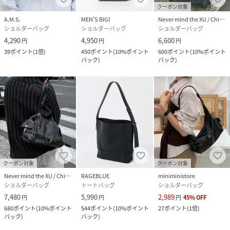
クーポン対象
A.M.S.
MEN'S BIGI
Never mind the XU / Chikashitsu+
ショルダーバッグ
ショルダーバッグ
ショルダーバッグ
4,290
4,950
6,600
円
円
円
39
ポイント
(
1倍
)
450
ポイント
(
10%ポイント
600
ポイント
(
10%ポイント
バック
)
バック
)
クーポン対象
クーポン対象
Never mind the XU / Chikashitsu+
RAGEBLUE
miniministore
ショルダーバッグ
トートバッグ
ショルダーバッグ
7,480
5,990
2,989
円
円
円
45
%
OFF
680
ポイント
(
10%ポイント
544
ポイント
(
10%ポイント
27
ポイント
(
1倍
)
バック
)
バック
)