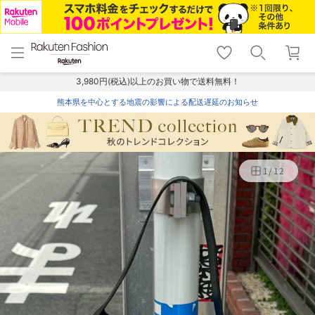
menu
home
search
favorite_border
shopping_cart
lock_outline
メニュー
トップ
検索
お気に入り
カート
ログイン
3,980円(税込)以上のお買い物で送料無料！
熊本県を中心とする地震の影響による配送遅延のお知らせ
1
/
12