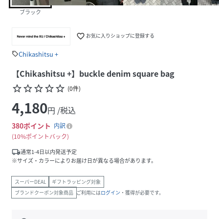
ブラック
favorite_border
お気に入りショップに登録する
Chikashitsu +
sell
【Chikashitsu +】buckle denim square bag
star_border
star_border
star_border
star_border
star_border
(
0
件
)
4,180
円 /税込
380
ポイント
内訳
10%ポイントバック
local_shipping
通常1-4日以内発送予定
※サイズ・カラーによりお届け日が異なる場合があります。
スーパーDEAL
ギフトラッピング対象
ブランドクーポン対象商品
ご利用には
ログイン
・獲得が必要です。