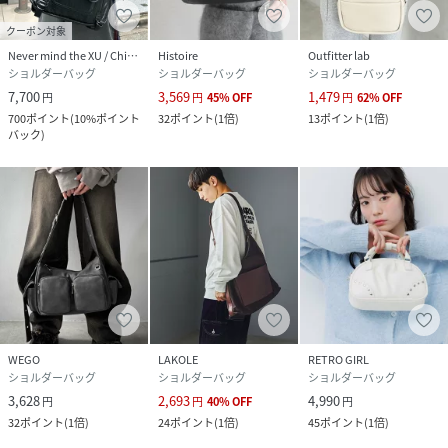
クーポン対象
Never mind the XU / Chikashitsu+
Histoire
Outfitter lab
ショルダーバッグ
ショルダーバッグ
ショルダーバッグ
7,700
3,569
1,479
円
円
45
%
OFF
円
62
%
OFF
700
ポイント
(
10%ポイント
32
ポイント
(
1倍
)
13
ポイント
(
1倍
)
バック
)
WEGO
LAKOLE
RETRO GIRL
ショルダーバッグ
ショルダーバッグ
ショルダーバッグ
3,628
2,693
4,990
円
円
40
%
OFF
円
32
ポイント
(
1倍
)
24
ポイント
(
1倍
)
45
ポイント
(
1倍
)