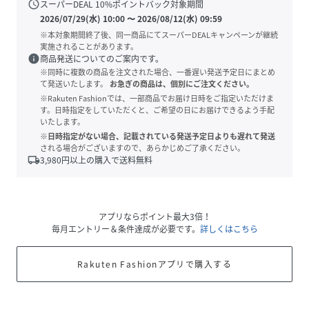
schedule
スーパーDEAL
10
%ポイントバック対象期間
2026/07/29(水) 10:00
〜
2026/08/12(水) 09:59
※本対象期間終了後、同一商品にてスーパーDEALキャンペーンが継続
実施されることがあります。
info
商品発送についてのご案内です。
※同時に複数の商品を注文された場合、一番遅い発送予定日にまとめ
て発送いたします。
お急ぎの商品は、個別にご注文ください。
※Rakuten Fashionでは、一部商品でお届け日時をご指定いただけま
す。日時指定をしていただくと、ご希望の日にお届けできるよう手配
いたします。
※日時指定がない場合、記載されている発送予定日よりも遅れて発送
される場合がございますので、あらかじめご了承ください。
local_shipping
3,980
円以上の購入で送料無料
アプリならポイント最大3倍！
毎月エントリー＆条件達成が必要です。
詳しくはこちら
Rakuten Fashionアプリで購入する