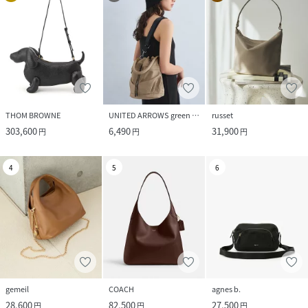
THOM BROWNE
UNITED ARROWS green label relaxing
russet
303,600
6,490
31,900
円
円
円
4
5
6
gemeil
COACH
agnes b.
28,600
82,500
27,500
円
円
円