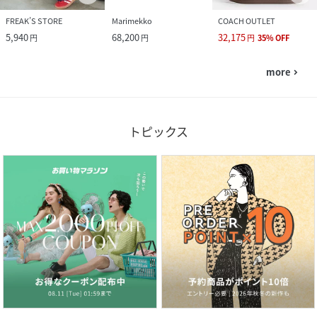
FREAK’S STORE
Marimekko
COACH OUTLET
5,940
68,200
32,175
円
円
円
35
%
OFF
more
navigate_next
トピックス