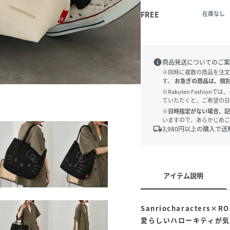
FREE
在庫なし
info
商品発送についてのご案
※同時に複数の商品を注文
す。
お急ぎの商品は、個
※Rakuten Fashi
ていただくと、ご希望の日
※日時指定がない場合、記
いますので、あらかじめご
local_shipping
3,980
円以上の購入で送
アイテム説明
Sanriocharacters
愛らしいハローキティが