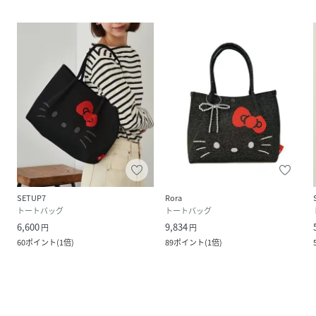
SETUP7
Rora
トートバッグ
トートバッグ
6,600
9,834
円
円
60
ポイント
(
1倍
)
89
ポイント
(
1倍
)