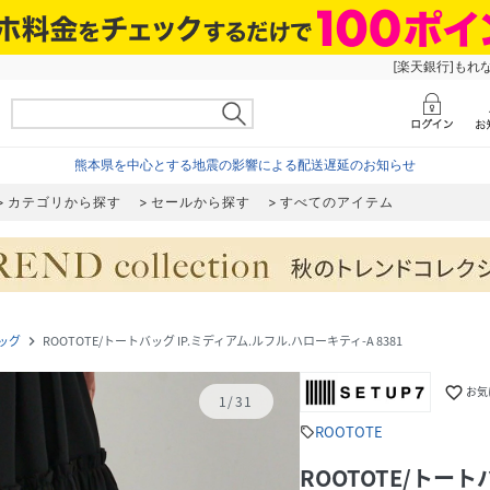
[楽天銀行]もれ
熊本県を中心とする地震の影響による配送遅延のお知らせ
カテゴリから探す
セールから探す
すべてのアイテム
ッグ
ROOTOTE/トートバッグ IP.ミディアム.ルフル.ハローキティ-A 8381
navigate_next
favorite_border
お気
1
/
31
ROOTOTE
sell
ROOTOTE/トート