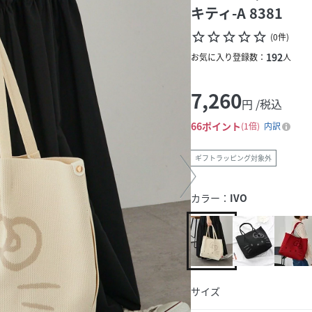
キティ-A 8381
star_border
star_border
star_border
star_border
star_border
(
0
件
)
192
お気に入り登録数：
人
7,260
円 /税込
66
ポイント
1倍
内訳
ギフトラッピング対象外
カラー：
IVO
サイズ