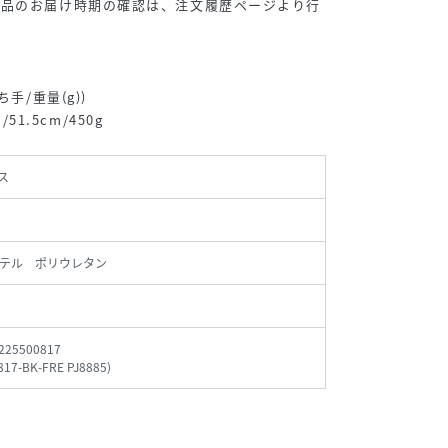
商品のお届け時期の確認は、注文履歴ページより行
手/重量(g))
/51.5cm/450g
ス
テル ポリウレタン
225500817
817-BK-FRE PJ8885
)