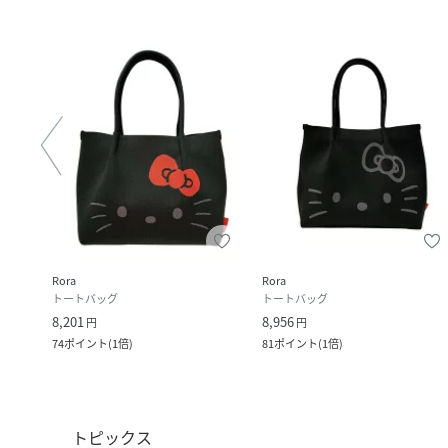
Rora
Rora
トートバッグ
トートバッグ
8,201
8,956
円
円
ック
)
74
ポイント
(
1倍
)
81
ポイント
(
1倍
)
トピックス