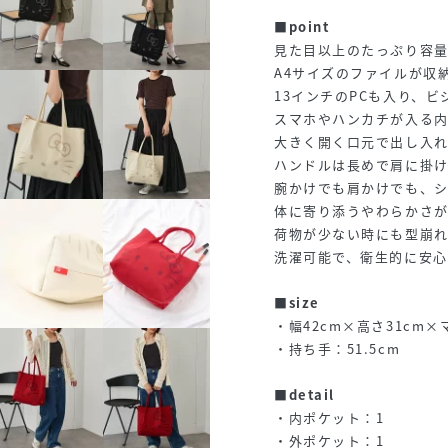
■point
見た目以上のたっぷり容量
A4サイズのファイルが収
13インチのPCも入り、
スマホやハンカチが入る
大きく開く口元で出し入
ハンドルは長めで肩に掛
腕かけでも肩かけでも、シ
体に寄り添うやわらかさ
荷物が少ない時にも型崩れ
洗濯可能で、衛生的に安心
■size
・幅42cm×高さ31cm×
・持ち手：51.5cm
■detail
・内ポケット：1
・外ポケット：1