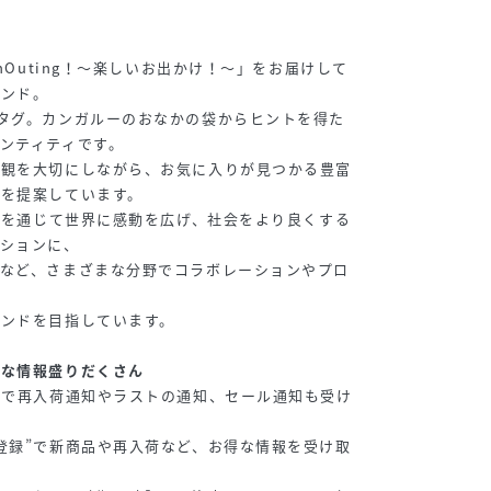
unOuting！～楽しいお出かけ！～」をお届けして
ランド。
タグ。カンガルーのおなかの袋からヒントを得た
ンティティです。
値観を大切にしながら、お気に入りが見つかる豊富
ンを提案しています。
ッグを通じて世界に感動を広げ、社会をより良くする
ッションに、
ーなど、さまざまな分野でコラボレーションやプロ
ランドを目指しています。
得な情報盛りだくさん
”で再入荷通知やラストの通知、セール通知も受け
登録”で新商品や再入荷など、お得な情報を受け取