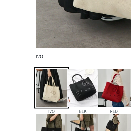
IVO
IVO
BLK
RED