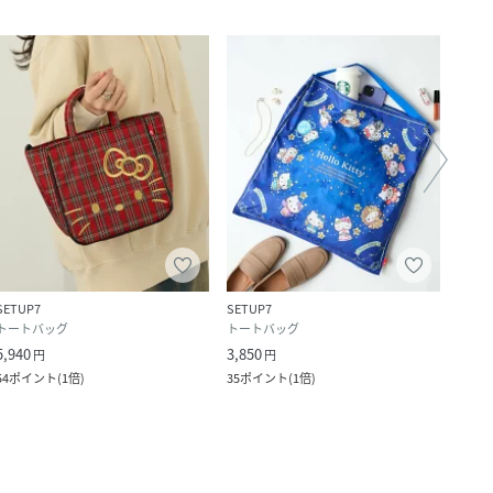
SETUP7
SETUP7
LA BA
トートバッグ
トートバッグ
トー
5,940
3,850
5,500
円
円
54
ポイント
(
1倍
)
35
ポイント
(
1倍
)
500
ポ