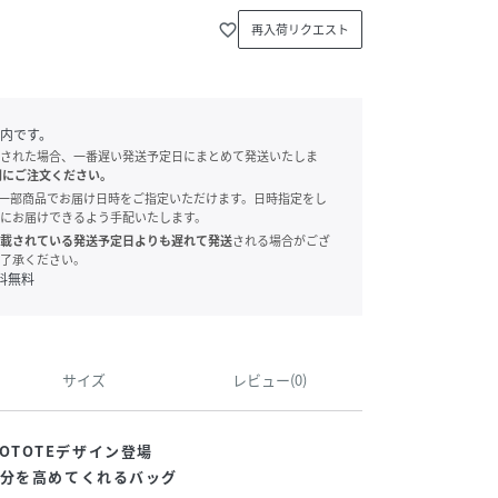
favorite_border
再入荷リクエスト
内です。
された場合、一番遅い発送予定日にまとめて発送いたしま
別にご注文ください。
onでは、一部商品でお届け日時をご指定いただけます。日時指定をし
にお届けできるよう手配いたします。
載されている発送予定日よりも遅れて発送
される場合がござ
了承ください。
料無料
サイズ
レビュー(0)
×ROOTOTEデザイン登場
気分を高めてくれるバッグ