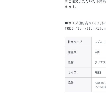
※ご注文いただいた予約
えます。
■サイズ(幅/高さ/マチ/持ち
FREE_42cm/31cm/15cm
性別タイプ
レディー
原産国
中国
素材
ポリエス
サイズ
FREE
品番
PJ8885_
(
225500