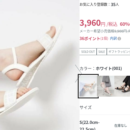
35
お気に入り登録数：
人
3,960
円 /税込
60
%
メーカー希望小売価格
9,900
円 
36
ポイント
1倍
内訳
SOLD OUT
SALE
ギフトラッピン
カラー：
ホワイト(001)
サイズ
S(22.0cm-
在庫なし
22.5cm)