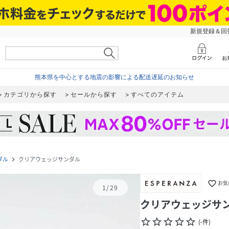
新規登録＆回答
熊本県を中心とする地震の影響による配送遅延のお知らせ
カテゴリから探す
セールから探す
すべてのアイテム
ダル
クリアウェッジサンダル
navigate_next
favorite_border
お気
1
/
29
クリアウェッジサ
star_border
star_border
star_border
star_border
star_border
(
-
件
)