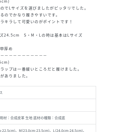
 / S(22.0cm-
165cm / L(24.0cm-
165cm / L(24.0cm-
164cm / S(22.0cm-
5cm)
m)
24.5cm)
24.5cm)
22.5cm)
のでLサイズを選びましたがピッタリでした。
あるのでかなり履きやすいです。
キラキラして可愛いのがポイントです！
24.5cm S・M・Lの時は基本はLサイズ
甲厚め
－－－－－－－－－－－－
5cm)
トラップは一番緩いところだと履けました。
感がありました。
ス
用材：合成皮革 生地 底材の種類：合成底
m-22.5cm)、M(23.0cm-23.5cm)、L(24.0cm-24.5cm)、