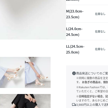
M(23.0cm-
在庫なし
23.5cm)
L(24.0cm-
在庫なし
24.5cm)
LL(24.5cm-
在庫なし
25.0cm)
info
商品発送についてのご案
※同時に複数の商品を注文
す。
お急ぎの商品は、個
※Rakuten Fashi
ていただくと、ご希望の日
※日時指定がない場合、記
いますので、あらかじめご
local_shipping
3,980
円以上の購入で送