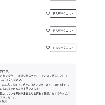
favorite_border
再入荷リクエスト
favorite_border
再入荷リクエスト
favorite_border
再入荷リクエスト
内です。
された場合、一番遅い発送予定日にまとめて発送いたしま
別にご注文ください。
onでは、一部商品でお届け日時をご指定いただけます。日時指定をし
にお届けできるよう手配いたします。
載されている発送予定日よりも遅れて発送
される場合がござ
了承ください。
料無料