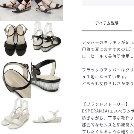
アイテム説明
アッパーのキラキラが足
印象で夏におすすめの1足
ローヒールで長時間使用
ブラックのアッパーはグ
ュ生地になっています。
どちらも女性らしさがあ
【ブランドストーリー】
ESPERANZA(エスペ
紡ぎながら、丁寧な靴作
都会的なセンスと熟練職
プしたくなるような軽や