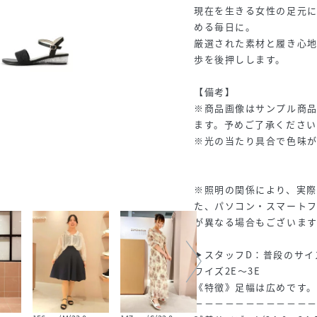
現在を生きる女性の足元
める毎日に。
厳選された素材と履き心
歩を後押しします。
【備考】
※商品画像はサンプル商
ます。予めご了承ください
※光の当たり具合で色味が
※照明の関係により、実際
た、パソコン・スマート
が異なる場合もございます
▶スタッフD：普段のサイズ
ワイズ2E～3E
《特徴》足幅は広めです。
－－－－－－－－－－－