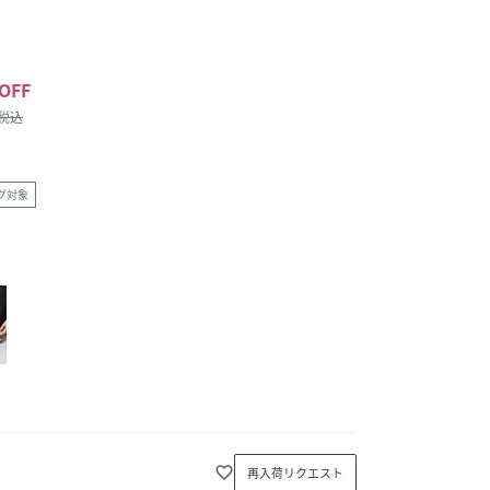
OFF
/税込
グ対象
favorite_border
再入荷リクエスト