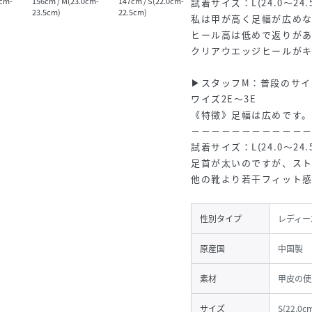
0cm-
156cm / M(23.0cm-
147cm / S(22.0cm-
164cm / S(22.0cm-
145cm
試着サイズ：L(24.0～24.
23.5cm)
22.5cm)
22.5cm)
22.5c
私は甲が高く足幅が広めな
ヒール高は低めで返りが
クリアウエッジヒールが
▶スタッフM：普段のサイズ
ワイズ2E～3E
《特徴》足幅は広めです。
－－－－－－－－－－－
試着サイズ：L(24.0～24.
足首が太いのですが、ス
他の靴より若干フィット
性別タイプ
レディー
原産国
中国製
素材
甲皮の使
サイズ
S(22.0c