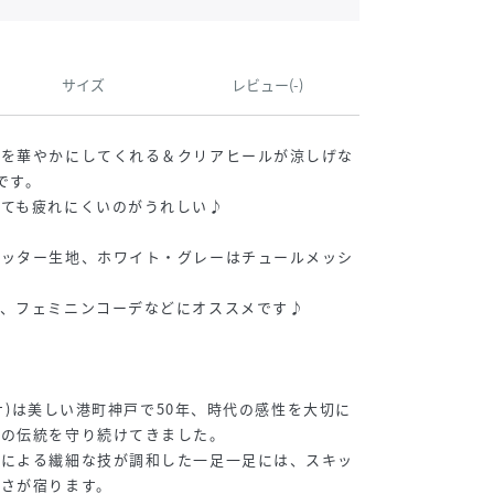
サイズ
レビュー(-)
元を華やかにしてくれる＆クリアヒールが涼しげな
です。
しても疲れにくいのがうれしい♪
リッター生地、ホワイト・グレーはチュールメッシ
り、フェミニンコーデなどにオススメです♪
ランサ)は美しい港町神戸で50年、時代の感性を大切に
りの伝統を守り続けてきました。
人による繊細な技が調和した一足一足には、スキッ
かさが宿ります。