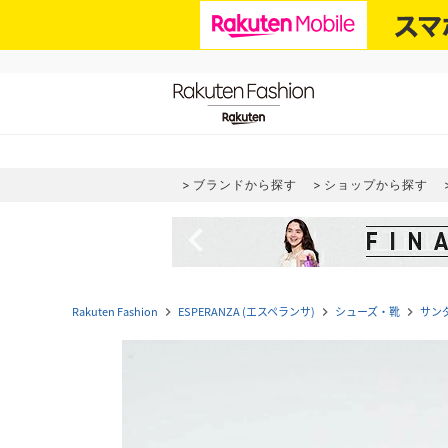
ブランドから探す
ショップから探す
navigate_before
Rakuten Fashion
ESPERANZA (エスペランサ)
シューズ・靴
サン
navigate_next
navigate_next
navigate_next