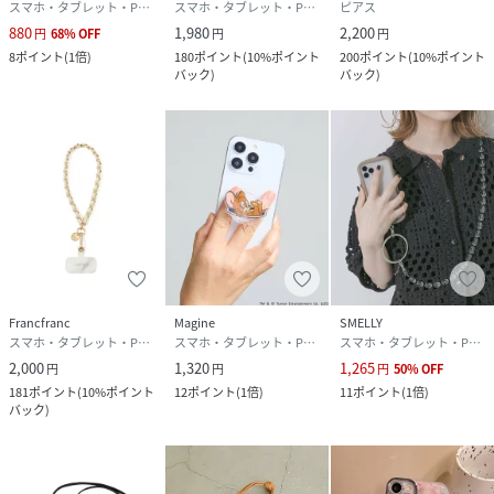
スマホ・タブレット・PCケース/カバー
スマホ・タブレット・PCケース/カバー
ピアス
880
1,980
2,200
円
68
%
OFF
円
円
8
ポイント
(
1倍
)
180
ポイント
(
10%ポイント
200
ポイント
(
10%ポイント
バック
)
バック
)
Francfranc
Magine
SMELLY
スマホ・タブレット・PCケース/カバー
スマホ・タブレット・PCケース/カバー
スマホ・タブレット・PCケース/カバー
2,000
1,320
1,265
円
円
円
50
%
OFF
181
ポイント
(
10%ポイント
12
ポイント
(
1倍
)
11
ポイント
(
1倍
)
バック
)