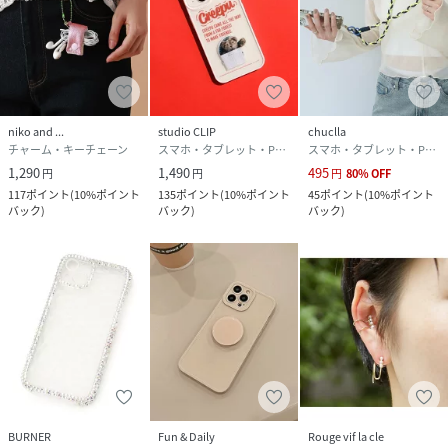
niko and ...
studio CLIP
chuclla
チャーム・キーチェーン
スマホ・タブレット・PCケース/カバー
スマホ・タブレット・PCケース/カバー
1,290
1,490
495
円
円
円
80
%
OFF
117
ポイント
(
10%ポイント
135
ポイント
(
10%ポイント
45
ポイント
(
10%ポイント
バック
)
バック
)
バック
)
BURNER
Fun & Daily
Rouge vif la cle