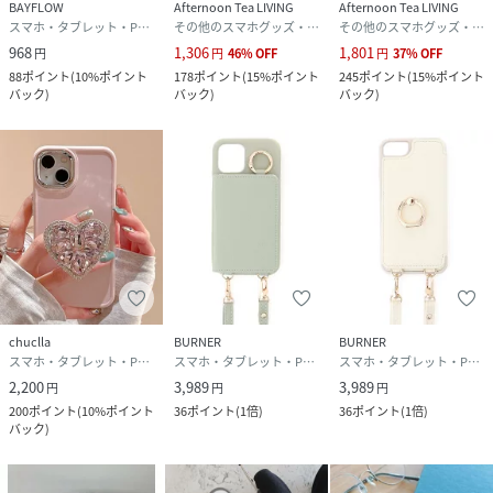
BAYFLOW
Afternoon Tea LIVING
Afternoon Tea LIVING
スマホ・タブレット・PCケース/カバー
その他のスマホグッズ・オーディオ機器
その他のスマホグッズ・オーディオ機器
968
1,306
1,801
円
円
46
%
OFF
円
37
%
OFF
88
ポイント
(
10%ポイント
178
ポイント
(
15%ポイント
245
ポイント
(
15%ポイント
バック
)
バック
)
バック
)
chuclla
BURNER
BURNER
スマホ・タブレット・PCケース/カバー
スマホ・タブレット・PCケース/カバー
スマホ・タブレット・PCケース/カバー
2,200
3,989
3,989
円
円
円
200
ポイント
(
10%ポイント
36
ポイント
(
1倍
)
36
ポイント
(
1倍
)
バック
)