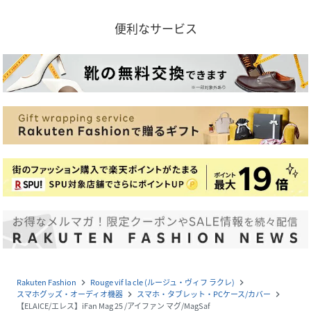
便利なサービス
Rakuten Fashion
Rouge vif la cle (ルージュ・ヴィフ ラクレ)
navigate_next
navigate_next
スマホグッズ・オーディオ機器
スマホ・タブレット・PCケース/カバー
navigate_next
navigate_next
【ELAICE/エレス】iFan Mag 25 /アイファン マグ/MagSaf