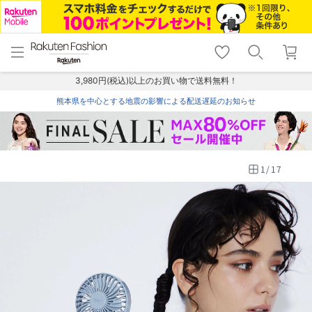
menu
home
search
favorite_border
shopping_cart
lock_outline
メニュー
トップ
検索
お気に入り
カート
ログイン
3,980円(税込)以上のお買い物で送料無料！
熊本県を中心とする地震の影響による配送遅延のお知らせ
1
/
17