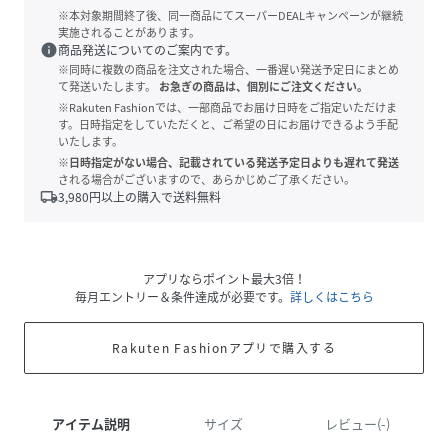
※本対象期間終了後、同一商品にてスーパーDEALキャンペーンが継続
実施されることがあります。
info
商品発送についてのご案内です。
※同時に複数の商品を注文された場合、一番遅い発送予定日にまとめ
て発送いたします。
お急ぎの商品は、個別にご注文ください。
※Rakuten Fashionでは、一部商品でお届け日時をご指定いただけま
す。日時指定をしていただくと、ご希望の日にお届けできるよう手配
いたします。
※日時指定がない場合、記載されている発送予定日よりも遅れて発送
される場合がございますので、あらかじめご了承ください。
local_shipping
3,980
円以上の購入で送料無料
アプリならポイント最大3倍！
毎月エントリー＆条件達成が必要です。
詳しくはこちら
Rakuten Fashionアプリで購入する
アイテム説明
サイズ
レビュー(-)