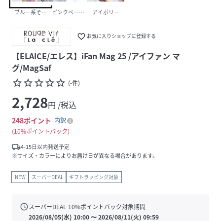
ブルー系その他1
ピンクベージュ
アイボリー
favorite_border
お気に入りショップに登録する
【ELAICE/エレス】iFan Mag 25 /アイファン マ
グ/MagSaf
star_border
star_border
star_border
star_border
star_border
(
-
件
)
2,728
円 /税込
248
ポイント
内訳
10%ポイントバック
local_shipping
4-15日以内発送予定
※サイズ・カラーによりお届け日が異なる場合があります。
NEW
スーパーDEAL
ギフトラッピング対象
schedule
スーパーDEAL
10
%ポイントバック対象期間
2026/08/05(水) 10:00
〜
2026/08/11(火) 09:59