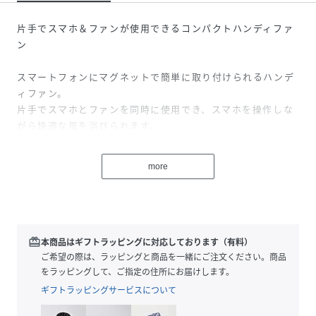
片手でスマホ＆ファンが使用できるコンパクトハンディファ
ン
スマートフォンにマグネットで簡単に取り付けられるハンデ
ィファン。
片手でスマホとファンを同時に使用でき、スマホを操作しな
がら快適な風を浴びられます。
MagSafe対応で、iPhoneに簡単取り付けできます。
マグネット非対応のスマホでも付属のテープ付きメタルリン
more
グを使えば装着可能。
風量は3段階に調節可能で、静音設計かつ軽量＆薄型なので
持ち運びにも便利。
フレキシブルアームで風向きも自由に調整できます。
redeem
本商品はギフトラッピングに対応しております（有料）
ご希望の際は、ラッピングと商品を一緒にご注文ください。商品
さらに、スタンド付きでスマホを立て掛けて使ったり、落下
をラッピングして、ご指定の住所にお届けします。
防止のスマホリングとして活用したりと様々な使い方ができ
ギフトラッピングサービスについて
ます。