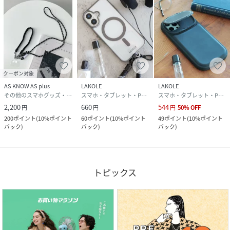
クーポン対象
AS KNOW AS plus
LAKOLE
LAKOLE
その他のスマホグッズ・オーディオ機器
スマホ・タブレット・PCケース/カバー
スマホ・タブレット・PCケース/カバー
2,200
660
544
円
円
円
50
%
OFF
200
ポイント
(
10%ポイント
60
ポイント
(
10%ポイント
49
ポイント
(
10%ポイント
バック
)
バック
)
バック
)
トピックス