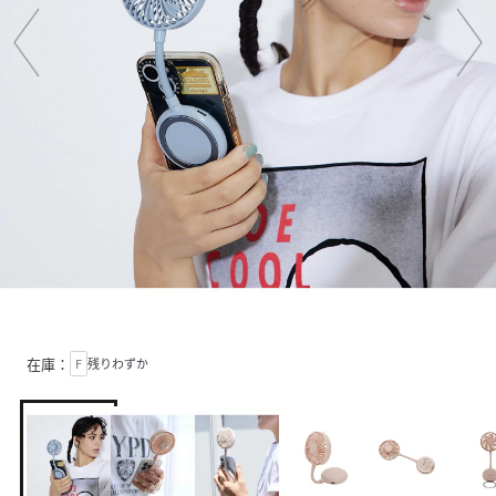
在庫：
F
残りわずか