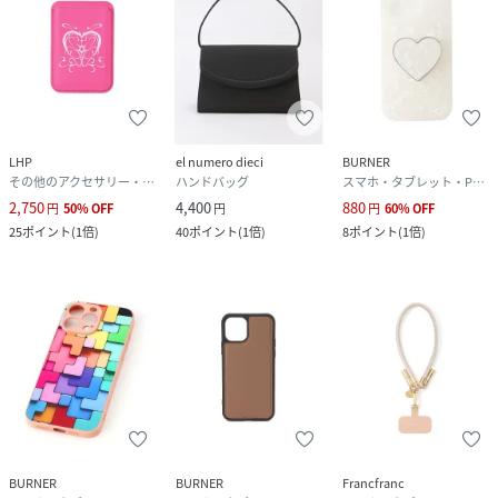
原産国
-
素材
ABS/シリコン/PP/アルミ合
サイズ
F
品番
PJ4843_04500159002
LHP
el numero dieci
BURNER
(
04500159002-7X-3B PJ4843
)
その他のアクセサリー・腕時計
ハンドバッグ
スマホ・タブレット・PCケース/カバー
2,750
4,400
880
円
50
%
OFF
円
円
60
%
OFF
25
ポイント
(
1倍
)
40
ポイント
(
1倍
)
8
ポイント
(
1倍
)
BURNER
BURNER
Francfranc