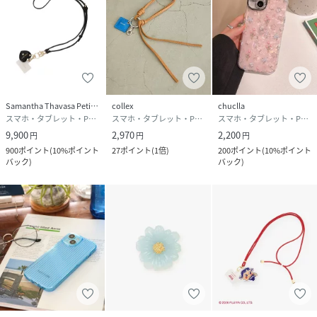
Samantha Thavasa Petit Choice
collex
chuclla
スマホ・タブレット・PCケース/カバー
スマホ・タブレット・PCケース/カバー
スマホ・タブレット・PCケース/カバー
9,900
2,970
2,200
円
円
円
900
ポイント
(
10%ポイント
27
ポイント
(
1倍
)
200
ポイント
(
10%ポイント
バック
)
バック
)