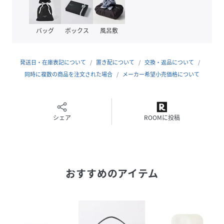
フロントガードを取り外してブレードの掃除もでき、使い勝
手の良さが際立つ画期的なハンディファンです。
バッグ
ボックス
風呂敷
カラー：アイボリー ピンクベージュ ミント
型番IF-MG25
発送日・在庫表記について
置き配について
交換・返品について
同時に複数の商品を注文された場合
メーカー希望小売価格について
サイズ（約）75×20×210mm
重量（約）90g
材質ABS/シリコン/PP/アルミ合金
シェア
ROOMに投稿
仕様入力：DC5V1000mA
充電電池：リチウムイオン蓄電池3.7V／600mAh／2.22Wh
充電時間：約1.5時間
連続使用時間：約1～4時間
おすすめのアイテム
付属品充電用USBケーブル、メタルリング、取扱説明書
性別タイプ
レディース