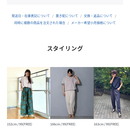
■透け感：淡色若干
■裏地：なし
発送日・在庫表記について
置き配について
交換・返品について
■伸縮性：カットソー部分あり
同時に複数の商品を注文された場合
メーカー希望小売価格について
■光沢感：本体部分なし/別布部分あり
■生地の厚さ：普通
スタイリング
-------------------------
※着用モデル身長166cm
※掲載画像の商品の色味は、撮影場所や光の当たり具合など
により色味が異なって見える場合がございます。
商品の色味は、生地アップの画像をご参照ください。
また、お客様のお使いのPC・スマートフォン等のモニター環
境などにより色味が異なって見える場合がございます。予め
ご了承の上ご注文ください。
152cm / 99(FREE)
166cm / 99(FREE)
163cm / 99(FREE)
性別タイプ
レディース