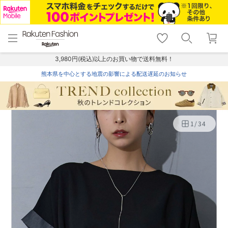
menu
home
search
favorite_border
shopping_cart
lock_outline
メニュー
トップ
検索
お気に入り
カート
ログイン
3,980円(税込)以上のお買い物で送料無料！
熊本県を中心とする地震の影響による配送遅延のお知らせ
1
/
34