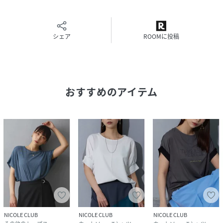
原産国
中国
素材
本体：ポリエステル95％ ポリウレタン5％ 別
シェア
ROOMに投稿
布：ポリエステル100％
サイズ
99(FREE)
クリーニング
手洗い・ドライ
おすすめのアイテム
品番
PJ4437_5205
(
5205-9015-19-99 PJ4437
)
NICOLE CLUB
NICOLE CLUB
NICOLE CLUB