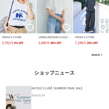
FREAK’S STORE
URBAN RESEARCH DOORS
FREAK’S STORE
3,792
2,640
7,198
円
5
%
OFF
円
40
%
OFF
円
20
%
OFF
more
navigate_next
ショップニュース
NICOLE CLUB】SUMMER FINAL SALE
2026.07.30