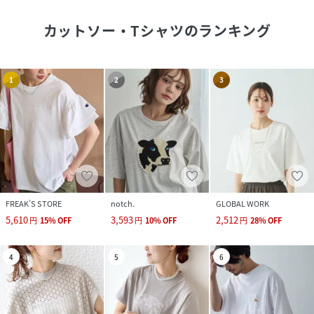
カットソー・Tシャツ
のランキング
1
2
3
FREAK’S STORE
notch.
GLOBAL WORK
5,610
3,593
2,512
円
15
%
OFF
円
10
%
OFF
円
28
%
OFF
4
5
6