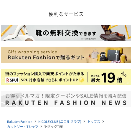
便利なサービス
Rakuten Fashion
NICOLE CLUB (ニコル クラブ)
トップス
navigate_next
navigate_next
navigate_next
カットソー・Tシャツ
裾タックTEE
navigate_next