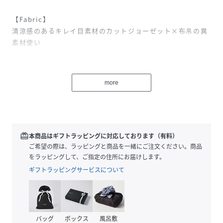
【Fabric】
清涼感のあるキレイ目素材のカットジョーゼット×布帛の異
素材使い
【Design】
裾フロントにタックデザインを施しレイヤード風スタイルが
more
叶う一枚に仕上がりました。
ジョーゼット素材は軽やかさを、袖裾の切り替えしデザイン
がちょっとした上品さをプラスしてくれます。
【Styling】
redeem
本商品はギフトラッピングに対応しております（有料）
前をインしているかのようなタックデザインはウエストや腰
ご希望の際は、ラッピングと商品を一緒にご注文ください。商品
回りをスッキリさせてくれるアイテム。
をラッピングして、ご指定の住所にお届けします。
上品な印象の素材感はカジュアルにもキレイめにもあわせや
ギフトラッピングサービスについて
すくおすすめです。
-------------------------
バッグ
ボックス
風呂敷