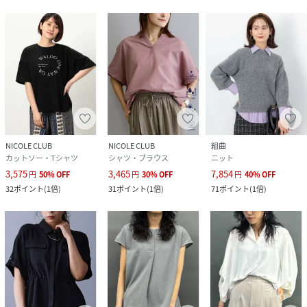
NICOLE CLUB
NICOLE CLUB
組曲
カットソー・Tシャツ
シャツ・ブラウス
ニット
3,575
3,465
7,854
円
50
%
OFF
円
30
%
OFF
円
40
%
OFF
32
ポイント
(
1倍
)
31
ポイント
(
1倍
)
71
ポイント
(
1倍
)