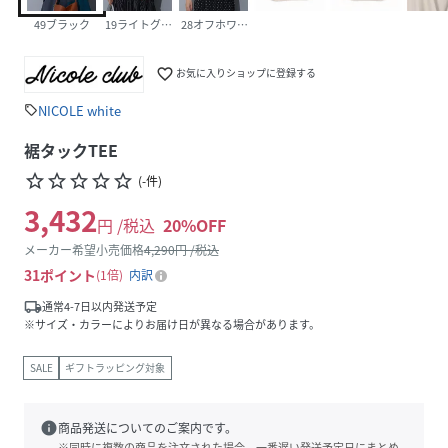
49ブラック
19ライトグレー
28オフホワイト
favorite_border
お気に入りショップに登録する
NICOLE white
sell
裾タックTEE
star_border
star_border
star_border
star_border
star_border
(
-
件
)
3,432
円 /税込
20
%OFF
メーカー希望小売価格
4,290
円 /税込
31
ポイント
1倍
内訳
local_shipping
通常4-7日以内発送予定
※サイズ・カラーによりお届け日が異なる場合があります。
SALE
ギフトラッピング対象
info
商品発送についてのご案内です。
※同時に複数の商品を注文された場合、一番遅い発送予定日にまとめ