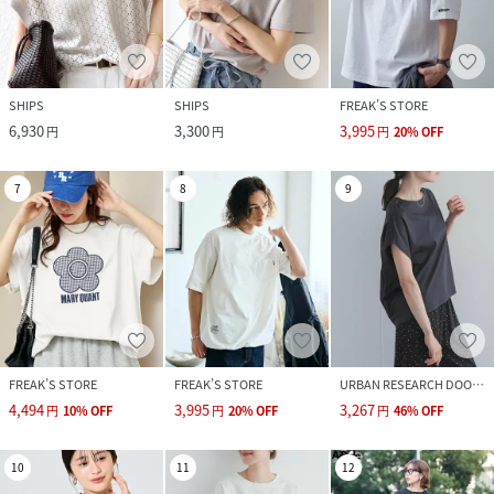
SHIPS
SHIPS
FREAK’S STORE
6,930
3,300
3,995
円
円
円
20
%
OFF
7
8
9
FREAK’S STORE
FREAK’S STORE
URBAN RESEARCH DOORS
4,494
3,995
3,267
円
10
%
OFF
円
20
%
OFF
円
46
%
OFF
10
11
12