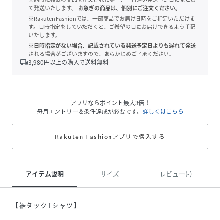
て発送いたします。
お急ぎの商品は、個別にご注文ください。
※Rakuten Fashionでは、一部商品でお届け日時をご指定いただけま
す。日時指定をしていただくと、ご希望の日にお届けできるよう手配
いたします。
※日時指定がない場合、記載されている発送予定日よりも遅れて発送
される場合がございますので、あらかじめご了承ください。
local_shipping
3,980
円以上の購入で送料無料
アプリならポイント最大3倍！
毎月エントリー＆条件達成が必要です。
詳しくはこちら
Rakuten Fashionアプリで購入する
アイテム説明
サイズ
レビュー(-)
【裾タックTシャツ】