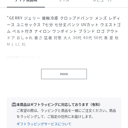
"GERRY ジェリー 接触冷感 クロップドパンツ メンズ レディ
ース ユニセックス 7七分 七分丈パンツ UVカット ウエストゴ
ム ベルト付き ナイロン ワンポイント ブランド ロゴ アウト
ドア おしゃれ 暑さ 猛暑 対策 大人 30代 40代 50代 春 夏 秋
M L LL XL
GERRY(ジェリー)
生誕から半世紀以上という長い歴史をもつアメリカン・アウ
トドアブランドのGERRY。
more
当初は、山岳部隊のための質実剛健なクライミング＆キャン
プギアを製造していました。
品質と機能の確かさは、1953年のエドモンド・ヒラリー卿、
1963年のアメリカ登山隊のエベレスト登頂に正式装備として
採用されたことが雄弁に物語っています。
redeem
本商品はギフトラッピングに対応しております（有料）
苛酷な環境に対応するアウトドアウエアのノウハウを基盤に
ご希望の際は、ラッピングと商品を一緒にご注文ください。商品
し、ストリートのトレンドを融合させたアウトドア・カジュ
をラッピングして、ご指定の住所にお届けします。
アル・ウェア、それがGERRYです。
ギフトラッピングサービスについて