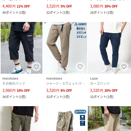
4,400
3,520
3,080
円
11
%
OFF
円
5
%
OFF
円
30
%
OFF
40
ポイント
(
1倍
)
32
ポイント
(
1倍
)
28
ポイント
(
1倍
)
marukawa
marukawa
Lazar
その他のパンツ
ジャージ・スウェットパンツ
カーゴパンツ
3,960
3,520
3,520
円
10
%
OFF
円
8
%
OFF
円
20
%
OFF
36
ポイント
(
1倍
)
32
ポイント
(
1倍
)
32
ポイント
(
1倍
)