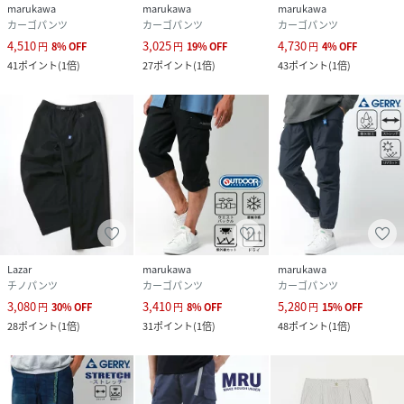
marukawa
marukawa
marukawa
カーゴパンツ
カーゴパンツ
カーゴパンツ
marukawa/マルカワ
4,510
3,025
4,730
ベーシックな”デイリーウェア”からトレンドの”カジュアル
円
8
%
OFF
円
19
%
OFF
円
4
%
OFF
41
ポイント
(
1倍
)
27
ポイント
(
1倍
)
43
ポイント
(
1倍
)
ウェア”まで、日々のファッションを彩るお気に入りの一着
を。
機能を備えた”スポーツウェア”からスタンダードな”アウト
ドアウェア”まで休日のライフスタイルを楽しむ一着をプチ
プライスで提案します｡
▽お買い物をお楽しみいただく為に
■商品のお気に入り登録（ハートマークをクリック）
完売カラーの再入荷通知や、在庫ラスト１点の通知、セール
Lazar
marukawa
marukawa
の通知を受け取ることができます。
チノパンツ
カーゴパンツ
カーゴパンツ
3,080
3,410
5,280
円
30
%
OFF
円
8
%
OFF
円
15
%
OFF
■ブランドのお気に入り登録
28
ポイント
(
1倍
)
31
ポイント
(
1倍
)
48
ポイント
(
1倍
)
新商品がUPされたり売り切れ商品が再入荷したときなど、い
ち早くブランドのお得な情報を受け取ることができます。
※掲載画像の商品の色味は、サンプル撮影であることや屋外