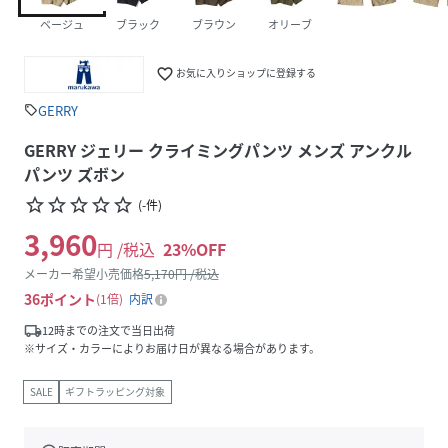
ベージュ
ブラック
ブラウン
オリーブ
favorite_border
お気に入りショップに登録する
GERRY
sell
GERRY ジェリー クライミングパンツ メンズ アンクル
パンツ ズボン
star_border
star_border
star_border
star_border
star_border
(
-
件
)
3,960
円 /税込
23
%OFF
メーカー希望小売価格
5,170
円 /税込
36
ポイント
1倍
内訳
local_shipping
12時までの注文で当日出荷
※サイズ・カラーによりお届け日が異なる場合があります。
SALE
ギフトラッピング対象