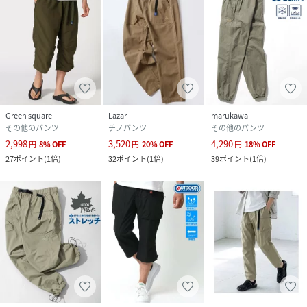
コーディネート
カーゴ､ペインター､スノーパンツと共に､今期の人気アイテ
ムとなるクライミングパンツ｡
ビッグシルエットのスタジャン､コーチジャケット､ダウンベ
ストと合わせて今風に｡
カレッジロゴを用いた古着ライクなTシャツ、スウェット､パ
ーカーと合わせてトレンド感アップ｡
Green square
Lazar
marukawa
定番のロンTやシャツ､デニム､ミリタリージャケットなどの
その他のパンツ
チノパンツ
その他のパンツ
ベーシックアイテムとも相性抜群｡
2,998
3,520
4,290
円
8
%
OFF
円
20
%
OFF
円
18
%
OFF
靴は、スニーカーはもちろん､ローファーやブーツのような
27
ポイント
(
1倍
)
32
ポイント
(
1倍
)
39
ポイント
(
1倍
)
革靴でもOK｡
バックパック､ショルダーバッグ､キャップ､バケットハット､
チェーンアクセなどの小物と合わせればワンランク上のコー
デが完成｡
性別を問わず､ユニセックスで着用可能♪
ギフトやペアコーデにもオススメなアイテムです｡
春服、夏服と幅広いシーズンで利用可能。白シャツコーデ、
きれいめコーデ、ジャケットコーデ、デニムジャケットコー
デ、アメカジと様々なシーンでご利用いただけます。