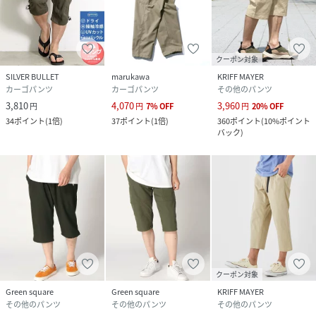
クーポン対象
SILVER BULLET
marukawa
KRIFF MAYER
カーゴパンツ
カーゴパンツ
その他のパンツ
3,810
4,070
3,960
円
円
7
%
OFF
円
20
%
OFF
34
ポイント
(
1倍
)
37
ポイント
(
1倍
)
360
ポイント
(
10%ポイント
バック
)
クーポン対象
Green square
Green square
KRIFF MAYER
その他のパンツ
その他のパンツ
その他のパンツ