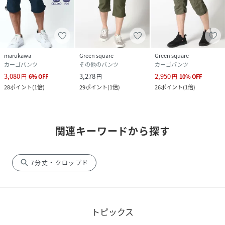
marukawa
Green square
Green square
カーゴパンツ
その他のパンツ
カーゴパンツ
3,080
3,278
2,950
円
6
%
OFF
円
円
10
%
OFF
28
ポイント
(
1倍
)
29
ポイント
(
1倍
)
26
ポイント
(
1倍
)
関連キーワードから探す
search
7分丈・クロップド
トピックス