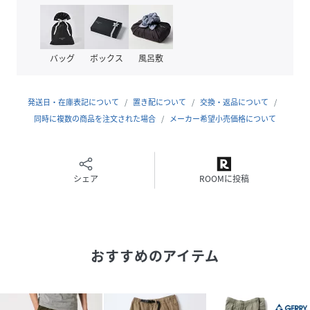
素材
これからの季節に最適な接触冷感素材生地を使用。
UVカット機能も付いた､キャンプ､ガーデニング､アウトドア
バッグ
ボックス
風呂敷
スタイルに最適な1着｡
・ウエストゴム+ベルト付き・ポケットフロント×2（裏地メ
発送日・在庫表記について
置き配について
交換・返品について
ッシュ）バック×2（裏地メッシュ）・前身左プリント
同時に複数の商品を注文された場合
メーカー希望小売価格について
・接触冷感・紫外線カット
デザイン
トレンドのシルエットとデザインでヘビロテできる！
シェア
ROOMに投稿
GERRY/ジェリー のクライミングアンクルパンツ｡
ウエストゴムとウェービングベルト仕様で､楽に着脱可能｡
クライミングベルトを納めるベルトループ付きで機能面も充
実したデザイン｡
おすすめのアイテム
イージーパンツの快適さを持ちながら､ストリートからカジ
ュアル､アウトドアまで､幅広くコーデに使える万能アイテ
ム｡