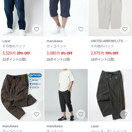
や屋内の光の照射や角度により実物と色味が異なる場合がご
ざいます
また表示のサイズ感と実物は若干異なる場合もございますの
で、予めご了承ください。
※他のキャンペーンにより、期間中に価格が変動する場合が
あります。
Lazar
marukawa
UNITED ARROWS LTD. OUTLET
※セールは予告なく終了させていただく場合もあります。"
その他のパンツ
カーゴパンツ
その他のパンツ
3,520
3,080
2,079
円
20
%
OFF
円
6
%
OFF
円
70
%
OFF
32
ポイント
(
1倍
)
28
ポイント
(
1倍
)
18
ポイント
(
1倍
)
性別タイプ
ユニセックス
原産国
中国
素材
・ナイロン100%
サイズ
M、L、LL
品番
PJ3899_519
(
519-112-0093-20-29 PJ3899
)
marukawa
marukawa
Lazar
カーゴパンツ
チノパンツ
ジーンズ・デニムパンツ