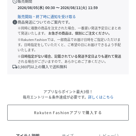
schedule
販売期間
2026/08/05(水) 00:30
〜
2026/08/11(火) 11:59
販売開始・終了時に通知を受け取る
info
商品発送についてのご案内です。
※同時に複数の商品を注文された場合、一番遅い発送予定日にまとめ
て発送いたします。
お急ぎの商品は、個別にご注文ください。
※Rakuten Fashionでは、一部商品でお届け日時をご指定いただけま
す。日時指定をしていただくと、ご希望の日にお届けできるよう手配
いたします。
※日時指定がない場合、記載されている発送予定日よりも遅れて発送
される場合がございますので、あらかじめご了承ください。
local_shipping
3,980
円以上の購入で送料無料
アプリならポイント最大3倍！
毎月エントリー＆条件達成が必要です。
詳しくはこちら
Rakuten Fashionアプリで購入する
アイテム説明
サイズ
レビュー(-)