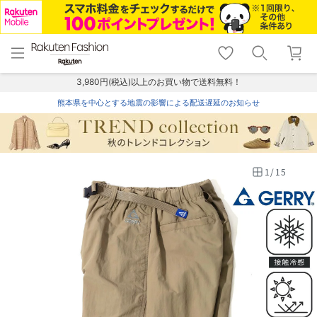
menu
home
search
favorite_border
shopping_cart
lock_outline
メニュー
トップ
検索
お気に入り
カート
ログイン
3,980円(税込)以上のお買い物で送料無料！
熊本県を中心とする地震の影響による配送遅延のお知らせ
1
/
15